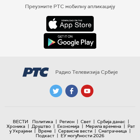
Преузмите РТС мобилну апликацију
Радио Телевизија Србије
|
|
|
|
ВЕСТИ
Политика
Регион
Свет
Србија данас
|
|
|
|
Хроника
Друштво
Економија
Мерила времена
Рат
|
|
|
|
у Украјини
Време
Сервисне вести
Сматрачница
|
Подкаст
ЕУ могућности 2026