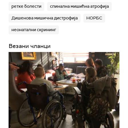
ретке болести
спинална мишићна атрофија
Дишенова мишична дистрофија
НОРБС
неонатални скрининг
Везани чланци