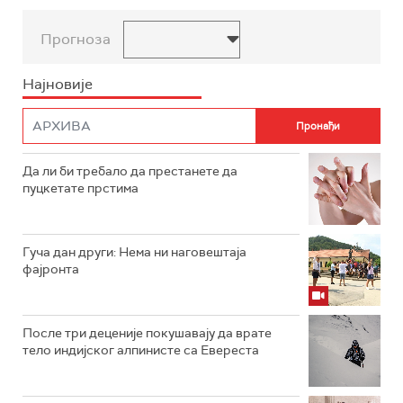
Прогноза
Најновије
Да ли би требало да престанете да
пуцкетате прстима
Гуча дан други: Нема ни наговештаја
фајронта
После три деценије покушавају да врате
тело индијског алпинисте са Евереста