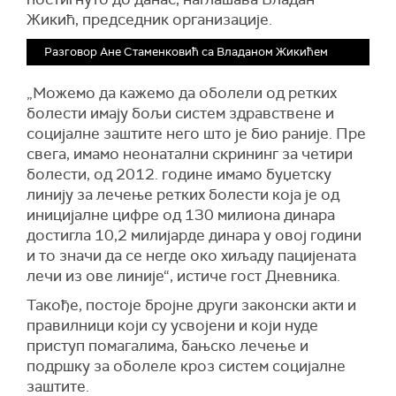
Жикић, председник организације.
Разговор Ане Стаменковић са Владаном Жикићем
„Можемо да кажемо да оболели од ретких
болести имају бољи систем здравствене и
социјалне заштите него што је био раније. Пре
свега, имамо неонатални скрининг за четири
болести, од 2012. године имамо буџетску
линију за лечење ретких болести која је од
иницијалне цифре од 130 милиона динара
достигла 10,2 милијарде динара у овој години
и то значи да се негде око хиљаду пацијената
лечи из ове линије“, истиче гост Дневника.
Такође, постоје бројне други законски акти и
правилници који су усвојени и који нуде
приступ помагалима, бањско лечење и
подршку за оболеле кроз систем социјалне
заштите.