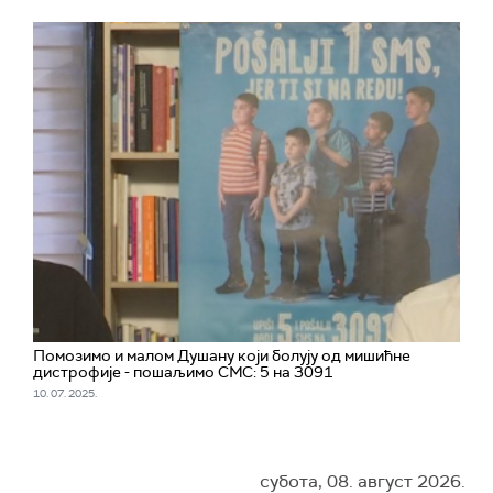
Помозимо и малом Душану који болују од мишићне
дистрофије - пошаљимо СМС: 5 на 3091
10. 07. 2025.
субота, 08. август 2026.