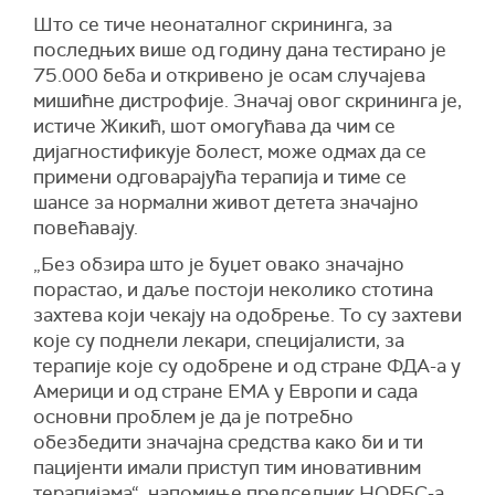
Што се тиче неонаталног скрининга, за
последњих више од годину дана тестирано је
75.000 беба и откривено је осам случајева
мишићне дистрофије. Значај овог скрининга је,
истиче Жикић, шот омогућава да чим се
дијагностификује болест, може одмах да се
примени одговарајућа терапија и тиме се
шансе за нормални живот детета значајно
повећавају.
„Без обзира што је буџет овако значајно
порастао, и даље постоји неколико стотина
захтева који чекају на одобрење. То су захтеви
које су поднели лекари, специјалисти, за
терапије које су одобрене и од стране ФДА-а у
Америци и од стране ЕМА у Европи и сада
основни проблем је да је потребно
обезбедити значајна средства како би и ти
пацијенти имали приступ тим иновативним
терапијама“, напомиње председник НОРБС-а.