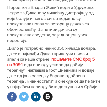
Поред тога Владан Жикић води и Удружење
Једро за Дишенову мишићну дистрофију од
које болује и његов син, а недавно су
прикупљали новац за петорицу дечака са
обом болешћу. За четири дечака су
прикупљена средства, за једног још увек
недостају.
„Било је потребно неких 350 хиљада долара,
да се и најмлађи Душан прикључи њима и
апели са наше стране,
пошаљите СМС број 5
на 3091
и да они оду ускоро да добију
терапију“, наглашава гост Дневника и додаје
да је од јуна месеца у Европи одобрена
терапија „Ђивиностати“ и очекује се да ће бити
у најкраћем периоду бити доступна и у Србији.