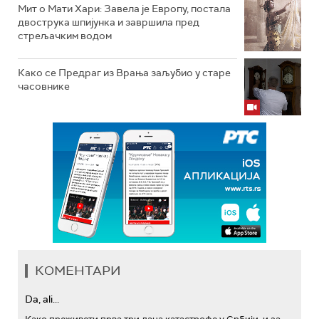
Мит о Мати Хари: Завела је Европу, постала
двострука шпијунка и завршила пред
стрељачким водом
Како се Предраг из Врања заљубио у старе
часовнике
КОМЕНТАРИ
Da, ali...