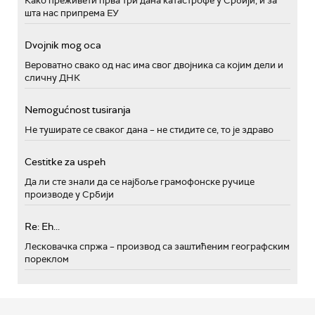
Како преживети прва три дана катастрофе у Србији, и за
шта нас припрема ЕУ
Dvojnik mog oca
Вероватно свако од нас има свог двојника са којим дели и
сличну ДНК
Nemogućnost tusiranja
Не туширате се сваког дана – не стидите се, то је здраво
Cestitke za uspeh
Да ли сте знали да се најбоље грамофонске ручице
производе у Србији
Re: Eh...
Лесковачка спржа – производ са заштићеним географским
пореклом