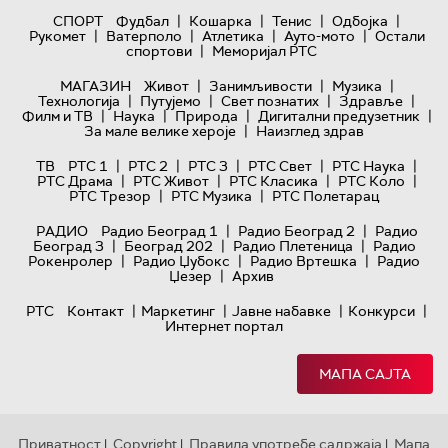
|
|
|
|
СПОРТ
Фудбал
Кошарка
Тенис
Одбојка
|
|
|
|
Рукомет
Ватерполо
Атлетика
Ауто-мото
Остали
|
спортови
Меморијал РТС
|
|
|
МАГАЗИН
Живот
Занимљивости
Музика
|
|
|
|
Технологијa
Путујемо
Свет познатих
Здравље
|
|
|
|
Филм и ТВ
Наука
Природа
Дигитални предузетник
|
За мале велике хероје
Наизглед здрав
|
|
|
|
|
ТВ
РТС 1
РТС 2
РТС 3
РТС Свет
РТС Наука
|
|
|
|
РТС Драма
РТС Живот
РТС Класика
РТС Коло
|
|
РТС Трезор
РТС Музика
РТС Полетарац
|
|
РАДИО
Радио Београд 1
Радио Београд 2
Радио
|
|
|
Београд 3
Београд 202
Радио Плетеница
Радио
|
|
|
Рокенролер
Радио Џубокс
Радио Вртешка
Радио
|
Џезер
Архив
|
|
|
|
РТС
Контакт
Маркетинг
Јавне набавке
Конкурси
Интернет портал
МАПА САЈТА
Приватност
Copyright
Правила употребе садржаја
Мапа
|
|
|