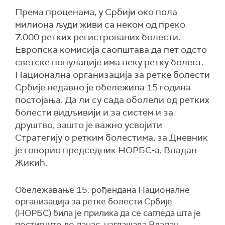
Према проценама, у Србији око пола
милиона људи живи са неком од преко
7.000 ретких регистрованих болести.
Европска комисија саопштава да пет одсто
светске популације има неку ретку болест.
Национална организација за ретке болести
Србије недавно је обележила 15 година
постојања. Да ли су сада оболели од ретких
болести видљивији и за систем и за
друштво, зашто је важно усвојити
Стратегију о ретким болестима, за Дневник
је говорио председник НОРБС-а, Владан
Жикић.
Обележавање 15. рођендана Националне
организација за ретке болести Србије
(НОРБС) била је прилика да се сагледа шта је
постигнуто до данас, наглашава Владан