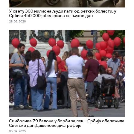
У свету 300 милиона људи пати од ретких болести, у
Србији 450.000; обележава се њихов дан
28. 02. 2026.
Симболика 79 балона у борби за лек – Србија обележила
Светски дан Дишенове дистрофије
05. 09. 2025.