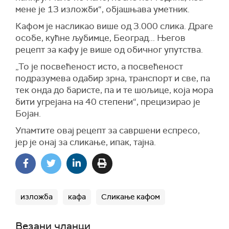
мене је 13 изложби“, објашњава уметник.
Кафом је насликао више од 3.000 слика. Драге
особе, кућне љубимце, Београд... Његов
рецепт за кафу је више од обичног упутства.
„То је посвећеност исто, а посвећеност
подразумева одабир зрна, транспорт и све, па
тек онда до баристе, па и те шољице, која мора
бити угрејана на 40 степени“, прецизирао је
Бојан.
Упамтите овај рецепт за савршени еспресо,
јер је онај за сликање, ипак, тајна.
изложба
кафа
Сликање кафом
Везани чланци