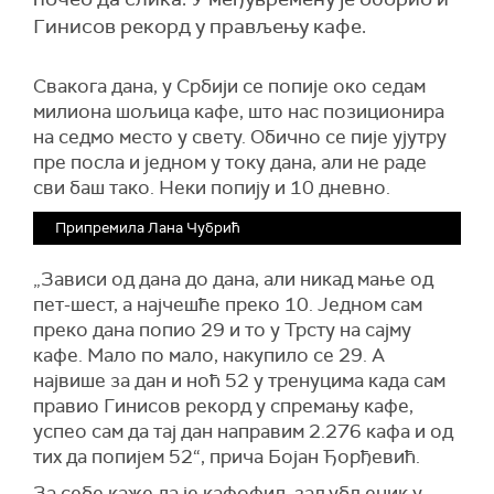
Гинисов рекорд у прављењу кафе.
Свакога дана, у Србији се попије око седам
милиона шољица кафе, што нас позиционира
на седмо место у свету. Обично се пије ујутру
пре посла и једном у току дана, али не раде
сви баш тако. Неки попију и 10 дневно.
Припремила Лана Чубрић
„Зависи од дана до дана, али никад мање од
пет-шест, а најчешће преко 10. Једном сам
преко дана попио 29 и то у Трсту на сајму
кафе. Мало по мало, накупило се 29. А
највише за дан и ноћ 52 у тренуцима када сам
правио Гинисов рекорд у спремању кафе,
успео сам да тај дан направим 2.276 кафа и од
тих да попијем 52“, прича Бојан Ђорђевић.
За себе каже да је кафофил, заљубљеник у