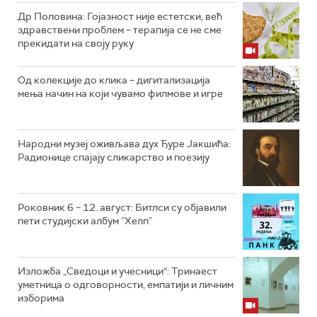
Др Половина: Гојазност није естетски, већ
здравствени проблем – терапија се не сме
прекидати на своју руку
Од колекције до клика – дигитализација
мења начин на који чувамо филмове и игре
Народни музеј оживљава дух Ђуре Јакшића:
Радионице спајају сликарство и поезију
Роковник 6 – 12. август: Битлси су објавили
пети студијски албум ”Хелп”
Изложба „Сведоци и учесници“: Тринаест
уметница о одговорности, емпатији и личним
изборима