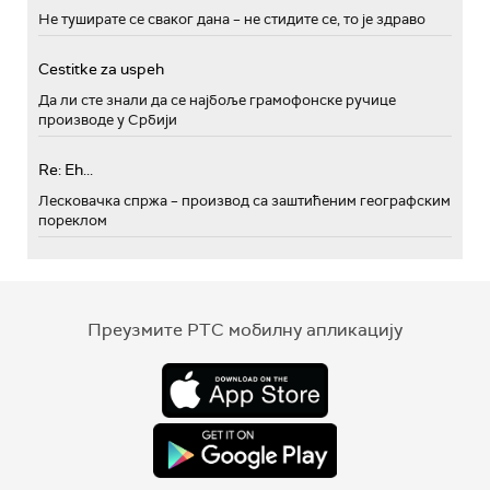
Не туширате се сваког дана – не стидите се, то је здраво
Cestitke za uspeh
Да ли сте знали да се најбоље грамофонске ручице
производе у Србији
Re: Eh...
Лесковачка спржа – производ са заштићеним географским
пореклом
Преузмите РТС мобилну апликацију