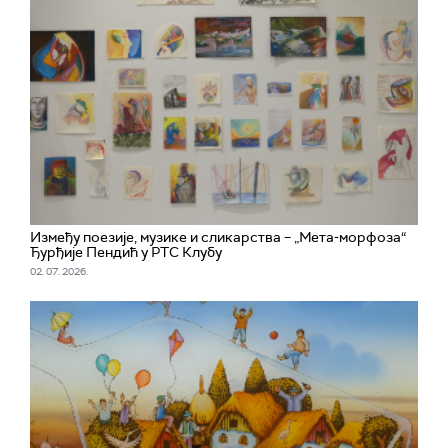
Између поезије, музике и сликарства – „Мета-морфоза“
Ђурђије Пендић у РТС Клубу
02. 07. 2026.