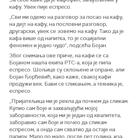
кафу. Увек пије еспресо.
„Сви ми одемо на разговор за посао на кафу,
на дејт на кафу, на пословни разговор,
другарски, увек се зовемо на кафу. Тако да је
кафа више од напитка, то је социјални
феномен и једно чудо“, подсећа Бојан.
Због снимања ове приче, на кафи се са
Бојаном нашла екипа РТС-а, која је пила
еспресо. Шољице су склоњене и опране, али
Бојан Ђорђевић, како каже, свакој кафи
продужи век. Бави се сликањем, а техника је,
еспресо.
„Пријатељица ми је рекла да почнем да сликам.
Купио сам боје и захваљујући мојој
заборавности, која ми је један од квалитета,
заборавио сам боје и почео да сликам
еспресом, а онда сам схватио да остаје на
папиру. Мало по мало, после пет година, иза