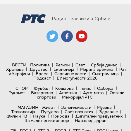
Радио Телевизија Србије
|
|
|
|
ВЕСТИ
Политика
Регион
Свет
Србија данас
|
|
|
|
Хроника
Друштво
Економија
Мерила времена
Рат
|
|
|
|
у Украјини
Време
Сервисне вести
Сматрачница
|
Подкаст
ЕУ могућности 2026
|
|
|
|
СПОРТ
Фудбал
Кошарка
Тенис
Одбојка
|
|
|
|
Рукомет
Ватерполо
Атлетика
Ауто-мото
Остали
|
спортови
Меморијал РТС
|
|
|
МАГАЗИН
Живот
Занимљивости
Музика
|
|
|
|
Технологијa
Путујемо
Свет познатих
Здравље
|
|
|
|
Филм и ТВ
Наука
Природа
Дигитални предузетник
|
За мале велике хероје
Наизглед здрав
|
|
|
|
|
ТВ
РТС 1
РТС 2
РТС 3
РТС Свет
РТС Наука