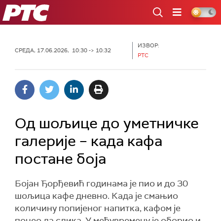
РТС
ИЗВОР:
СРЕДА, 17.06.2026, 10:30 -> 10:32
РТС
Од шољице до уметничке
галерије – када кафа
постане боја
Бојан Ђорђевић годинама је пио и до 30
шољица кафе дневно. Када је смањио
количину попијеног напитка, кафом је
почео да слика. У међувремену је оборио и