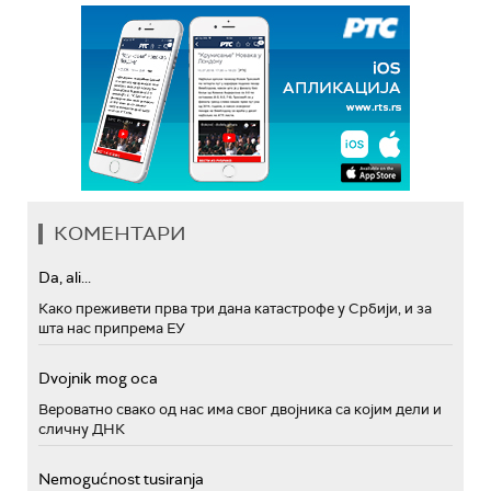
КОМЕНТАРИ
Da, ali...
Како преживети прва три дана катастрофе у Србији, и за
шта нас припрема ЕУ
Dvojnik mog oca
Вероватно свако од нас има свог двојника са којим дели и
сличну ДНК
Nemogućnost tusiranja