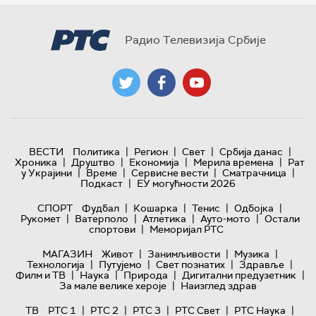
Радио Телевизија Србије
|
|
|
|
ВЕСТИ
Политика
Регион
Свет
Србија данас
|
|
|
|
Хроника
Друштво
Економија
Мерила времена
Рат
|
|
|
|
у Украјини
Време
Сервисне вести
Сматрачница
|
Подкаст
ЕУ могућности 2026
|
|
|
|
СПОРТ
Фудбал
Кошарка
Тенис
Одбојка
|
|
|
|
Рукомет
Ватерполо
Атлетика
Ауто-мото
Остали
|
спортови
Меморијал РТС
|
|
|
МАГАЗИН
Живот
Занимљивости
Музика
|
|
|
|
Технологијa
Путујемо
Свет познатих
Здравље
|
|
|
|
Филм и ТВ
Наука
Природа
Дигитални предузетник
|
За мале велике хероје
Наизглед здрав
|
|
|
|
|
ТВ
РТС 1
РТС 2
РТС 3
РТС Свет
РТС Наука