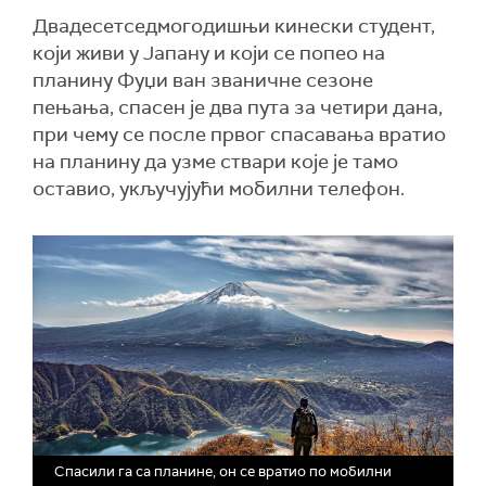
Двадесетседмогодишњи кинески студент,
који живи у Јапану и који се попео на
планину Фуџи ван званичне сезоне
пењања, спасен је два пута за четири дана,
при чему се после првог спасавања вратио
на планину да узме ствари које је тамо
оставио, укључујући мобилни телефон.
Спасили га са планине, он се вратио по мобилни