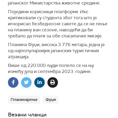
јапанског Министарства животне средине.
Поједини корисници платформе
Икс
критиковали су студента због тога што је
игнорисао безбедносне савете да се не пење
на планину ван сезоне, наводећи да би
требало да плати за обе спасилачке мисије.
Планина Фуџи, висока 3.776 метара, једна је
од најпопуларнијих јапанских туристичких
атракција.
Више од 220.000 људи попело се на њу
између јула и септембра 2023. године.
Планинарење
Фуџи
Везани чланци