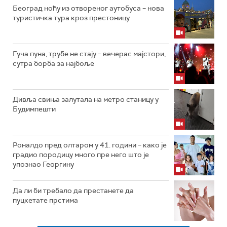
Београд ноћу из отвореног аутобуса – нова
туристичка тура кроз престоницу
Гуча пуна, трубе не стају – вечерас мајстори,
сутра борба за најбоље
Дивља свиња залутала на метро станицу у
Будимпешти
Роналдо пред олтаром у 41. години – како је
градио породицу много пре него што је
упознао Георгину
Да ли би требало да престанете да
пуцкетате прстима