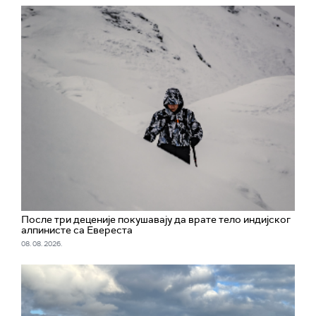
После три деценије покушавају да врате тело индијског
алпинисте са Евереста
08. 08. 2026.