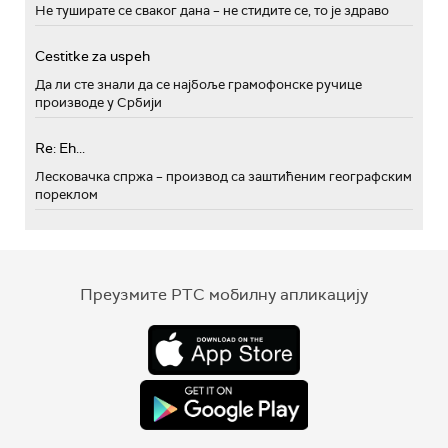
Не туширате се сваког дана – не стидите се, то је здраво
Cestitke za uspeh
Да ли сте знали да се најбоље грамофонске ручице
производе у Србији
Re: Eh...
Лесковачка спржа – производ са заштићеним географским
пореклом
Преузмите РТС мобилну апликацију