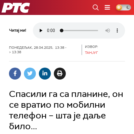
РТС
Читај ми!
ИЗВОР:
ПОНЕДЕЉАК, 28.04.2025, 13:38 -
> 13:38
ТАНЈУГ
Спасили га са планине, он
се вратио по мобилни
телефон – шта је даље
било...