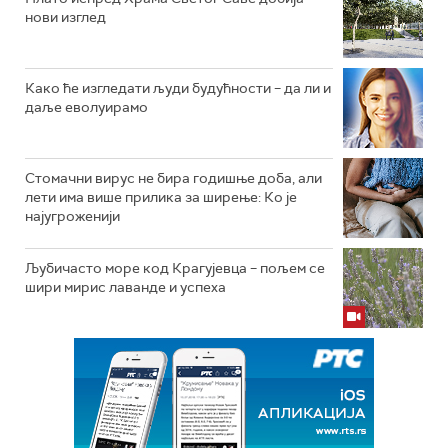
нови изглед
Како ће изгледати људи будућности – да ли и
даље еволуирамо
Стомачни вирус не бира годишње доба, али
лети има више прилика за ширење: Ко је
најугроженији
Љубичасто море код Крагујевца – пољем се
шири мирис лаванде и успеха