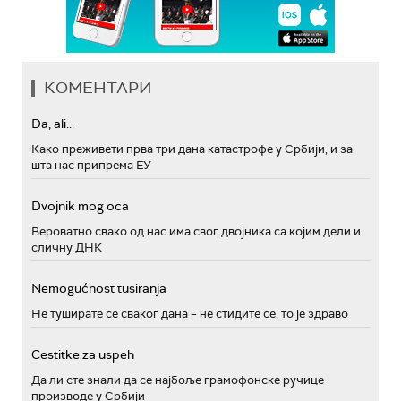
КОМЕНТАРИ
Da, ali...
Како преживети прва три дана катастрофе у Србији, и за
шта нас припрема ЕУ
Dvojnik mog oca
Вероватно свако од нас има свог двојника са којим дели и
сличну ДНК
Nemogućnost tusiranja
Не туширате се сваког дана – не стидите се, то је здраво
Cestitke za uspeh
Да ли сте знали да се најбоље грамофонске ручице
производе у Србији