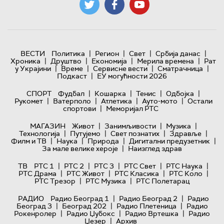
|
|
|
|
ВЕСТИ
Политика
Регион
Свет
Србија данас
|
|
|
|
Хроника
Друштво
Економија
Мерила времена
Рат
|
|
|
|
у Украјини
Време
Сервисне вести
Сматрачница
|
Подкаст
ЕУ могућности 2026
|
|
|
|
СПОРТ
Фудбал
Кошарка
Тенис
Одбојка
|
|
|
|
Рукомет
Ватерполо
Атлетика
Ауто-мото
Остали
|
спортови
Меморијал РТС
|
|
|
МАГАЗИН
Живот
Занимљивости
Музика
|
|
|
|
Технологијa
Путујемо
Свет познатих
Здравље
|
|
|
|
Филм и ТВ
Наука
Природа
Дигитални предузетник
|
За мале велике хероје
Наизглед здрав
|
|
|
|
|
ТВ
РТС 1
РТС 2
РТС 3
РТС Свет
РТС Наука
|
|
|
|
РТС Драма
РТС Живот
РТС Класика
РТС Коло
|
|
РТС Трезор
РТС Музика
РТС Полетарац
|
|
РАДИО
Радио Београд 1
Радио Београд 2
Радио
|
|
|
Београд 3
Београд 202
Радио Плетеница
Радио
|
|
|
Рокенролер
Радио Џубокс
Радио Вртешка
Радио
|
Џезер
Архив