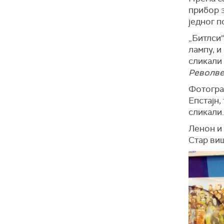
прибор з
једног п
„Битлси“
лампу, и
сликали 
Револв
Фотограф
Епстајн,
сликали.
Ленон и 
Стар ви