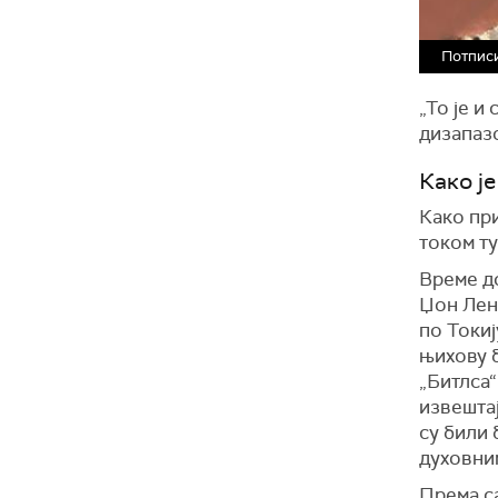
Потписи
„То је и
дизапазо
Како ј
Како при
током ту
Време до
Џон Лено
по Токиј
њихову б
„Битлса“
извештај
су били 
духовни
Према са