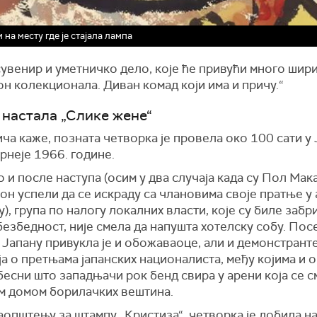
 на месту где је стајала лампа
 сувенир и уметничко дело, које ће привући много шир
н колекционала. Диван комад који има и причу.“
е настала „Слике жене“
ча каже, позната четворка је провела око 100 сати у
рнеје 1966. године.
 и после наступа (осим у два случаја када су Пол Мак
н успели да се искраду са члановима своје пратње у
у), група по налогу локалних власти, које су биле забр
езбедност, није смела да напушта хотелску собу. Пос
 Јапану привукла је и обожаваоце, али и демонстранте
а о претњама јапанских националиста, међу којима и о
бесни што западњачи рок бенд свира у арени која се с
м домом борилачких вештина.
општењу за штампу „Кристиза“, четворка је добила н