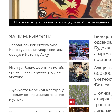
Платно које су осликала четворица „Битлса“ током турнеје у 
ЗАНИМЉИВОСТИ
Било је 
одсвирал
Лавови, пси или митска бића:
Будокан“
Како су древни чувари светиња
апартман
освајали Источну Азију
постало
Аукцијск
Италијан бацио добитни листић,
пронашли га радници градске
600.000 
чистоће
уметност
'Битлса'“
Љубичасто море код Крагујевца
„Толика 
– пољем се шири мирис лаванде
стварала
и успеха
траг ост
димензиј