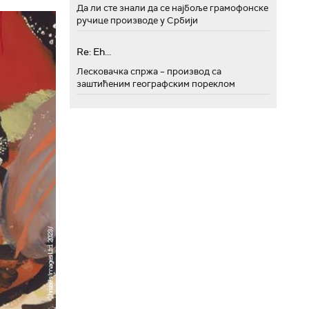
Да ли сте знали да се најбоље грамофонске
ручице производе у Србији
Re: Eh...
Лесковачка спржа – производ са
заштићеним географским пореклом