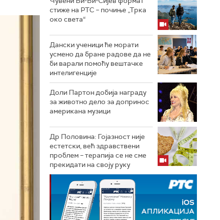
Чувени Би-Би-Сијев формат
стиже на РТС – почиње „Трка
око света“
Дански ученици ће морати
усмено да бране радове да не
би варали помоћу вештачке
интелигенције
Доли Партон добија награду
за животно дело за допринос
американа музици
Др Половина: Гојазност није
естетски, већ здравствени
проблем – терапија се не сме
прекидати на своју руку