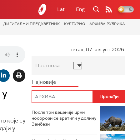
Lat
Eng
ДИГИТАЛНИ ПРЕДУЗЕТНИК
КУЛТУРНО
АРХИВА РУБРИКА
петак, 07. август 2026.
Прогноза
Најновије
 у
После три деценије црни
носорози се вратили у долину
ло које су
Замбези
даји у