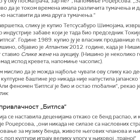
то у оку посматрача, зар не?“, напомиње Роџерсова. „З
о да је током времена имала различита тумачења и д
о наставити да има друга тумачења.“
авршетка, слику је купио Тетсусабуро Шимојама, извр
 индустрије забаве који је тада био председник Токиј
итлса“. Године 1989. купио ју је власник продавнице 
шино, објавио је
Атлантик
2012. године, када је Ниш
т ставио
Слике жене
на аукцију. (Нишино је неколико 
омад испод кревета, напомиње часопис).
м мислио да је можда најбоље чувати ову слику као д
 културне баштине јер никада није напустила јапанско 
Али феномен 'Битлса' је био и остао глобални“, рекао 
тик
.
 привлачност „Битлса“
ја се наставила деценијама откако се бенд распао, и 
е Роџерсова, „они никада не силазе са насловних стра
овање за музику бенда, животе његових чланова и њ
 поп култури играју велику улогу у њиховој „трајној“