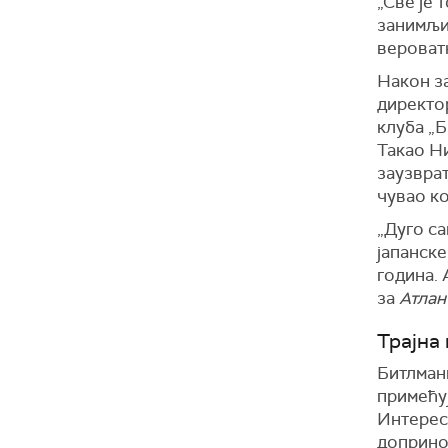
„Све је 
занимљив
вероватн
Након з
директор
клуба „Б
Такао Ни
заузвра
чувао к
„Дуго са
јапанске
година. 
за
Атлан
Трајна
Битлмани
примећуј
Интерес
допринос