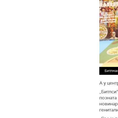
Битлман
А у цент
„Битлси“
позната
новинар
генитали