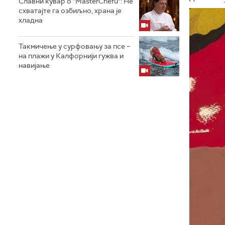
Славни кувар о "MasterChefu": Не
схватајте га озбиљно, храна је
хладна
Такмичење у сурфовању за псе –
на плажи у Калфорнији гужва и
навијање