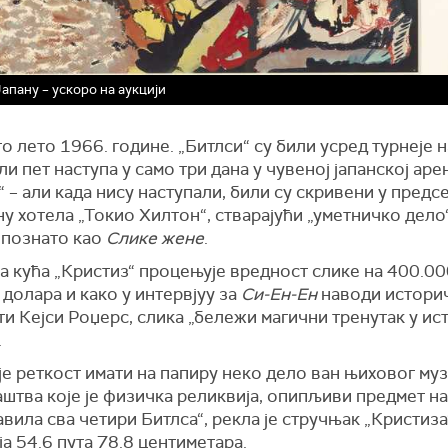
Јапану – ускоро на аукцији
то лето 1966. године. „Битлси“ су били усред турнеје на
и пет наступа у само три дана у чувеној јапанској ар
 – али када нису наступали, били су скривени у пред
у хотела „Токио Хилтон“, стварајући „уметничко дело“
 познатo као
Слике жене
.
а кућа „Кристиз“ процењује вредност слике на 400.00
долара и како у интервјуу за
Си-Ен-Ен
наводи истори
и Кејси Роџерс, слика „бележи магични тренутак у ис
.
је реткост имати на папиру неко дело ван њиховог му
штва које је физичка реликвија, опипљиви предмет на
авила сва четири Битлса“, рекла је стручњак „Кристиза
а 54.6 пута 78.8 центиметара.