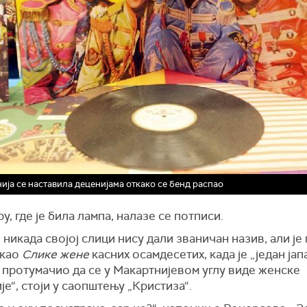
ија се наставила деценијама откако се бенд распао
ру, где је била лампа, налазе се потписи.
 никада својој слици нису дали званичан назив, али је
 као
Слике жене
касних осамдесетих, када је „један ја
 протумачио да се у Макартнијевом углу виде женске
је“, стоји у саопштењу „Кристиза“.