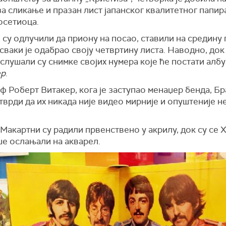
а сликање и празан лист јапанског квалитетног папир
осетиоца.
 су одлучили да приону на посао, ставили на средину
 сваки је одабрао своју четвртину листа. Наводно, док
слушали су снимке својих нумера које ће постати алб
ер
.
 Роберт Витакер, кога је заступао менаџер бенда, Бр
 тврди да их никада није видео мирније и опуштеније н
Макартни су радили првенствено у акрилу, док су се 
ше ослањали на акварел.