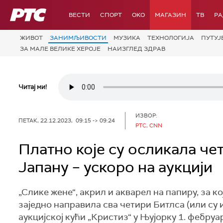
РТС
ВЕСТИ
СПОРТ
OKO
МАГАЗИН
ТВ
Р
ЖИВОТ
ЗАНИМЉИВОСТИ
МУЗИКА
ТЕХНОЛОГИЈA
ПУТУЈ
ЗА МАЛЕ ВЕЛИКЕ ХЕРОЈЕ
НАИЗГЛЕД ЗДРАВ
Читај ми!
ИЗВОР:
ПЕТАК, 22.12.2023, 09:15 -> 09:24
РТС, CNN
Платно које су осликала чет
Јапану – ускоро на аукцији
„Слике жене“, акрил и акварел на папиру, за ко
заједно направила сва четири Битлса (или су и
аукцијској кући „Кристиз“ у Њујорку 1. фебруа