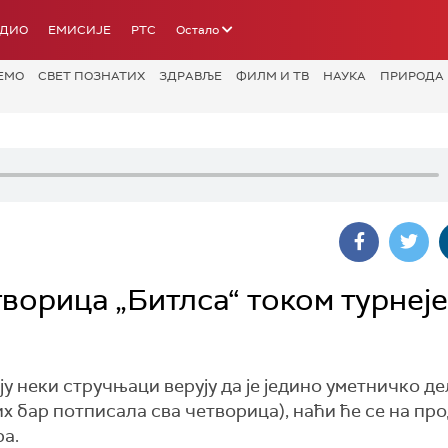
АДИО
ЕМИСИЈЕ
РТС
Остало
ЕМО
СВЕТ ПОЗНАТИХ
ЗДРАВЉЕ
ФИЛМ И ТВ
НАУКА
ПРИРОДА
ворица „Битлса“ током турнеје
ју неки стручњаци верују да је једино уметничко де
х бар потписала сва четворица), наћи ће се на про
ра.