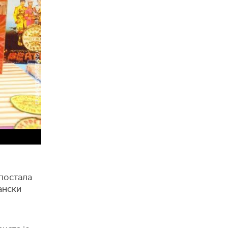
 постала
пански