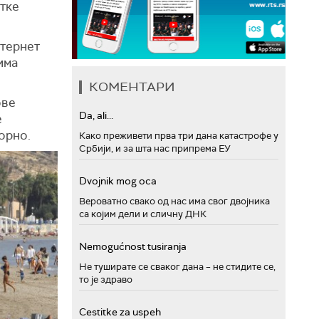
атке
нтернет
има
КОМЕНТАРИ
ове
Da, ali...
е
орно.
Како преживети прва три дана катастрофе у
Србији, и за шта нас припрема ЕУ
Dvojnik mog oca
Вероватно свако од нас има свог двојника
са којим дели и сличну ДНК
Nemogućnost tusiranja
Не туширате се сваког дана – не стидите се,
то је здраво
Cestitke za uspeh