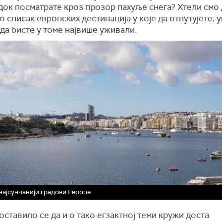
док посматрате кроз прозор пахуље снега? Хтели смо 
 списак европских дестинација у које да отпутујете, 
да бисте у томе највише уживали.
 најсунчанији градови Европе
оставило се да и о тако егзактној теми кружи доста