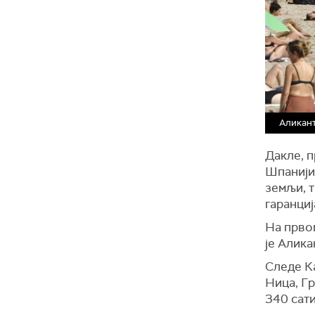
Аликант
Дакле, п
Шпанији.
земљи, т
гаранциј
На првом
је Алика
Следе Ка
Ница, Г
340 сати