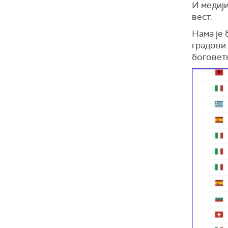
И медиј
вест.
Нама је
градови 
боговетн