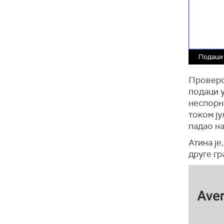
Подаци 
Проверо
подаци у
неспорно
током ју
падао н
Атина је
друге гр