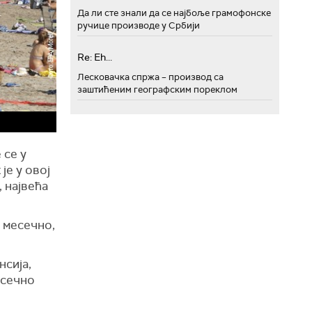
Да ли сте знали да се најбоље грамофонске
ручице производе у Србији
Re: Eh...
Лесковачка спржа – производ са
заштићеним географским пореклом
 се у
је у овој
, највећа
и месечно,
нсија,
осечно