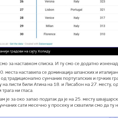
анији градови на сајту Холиду
смо за наставком списка. И ту смо се додатно изненад
0. места наставила се доминација шпанских и италијан
 од традиционално сунчаних португалских и грчких гр
у на листи били Атина на 18. и Лисабон на 27. месту, о
 трага ни гласа.
ам је за око запао податак да је на 25. месту швајцарс
унчаних сати месечно у просеку и схватили смо да ту 