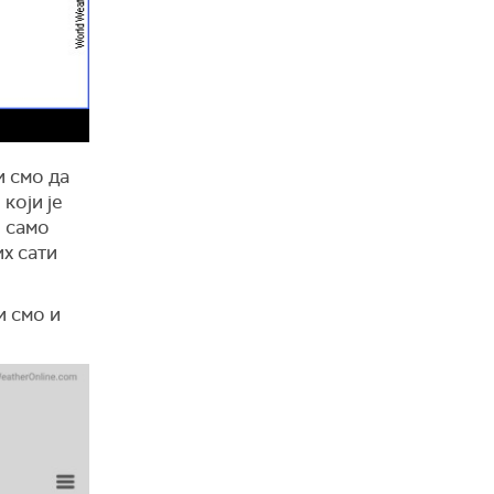
и смо да
који је
и само
их сати
и смо и