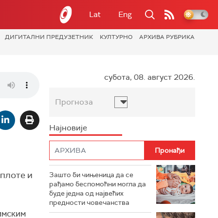
Lat
Eng
ДИГИТАЛНИ ПРЕДУЗЕТНИК
КУЛТУРНО
АРХИВА РУБРИКА
субота, 08. август 2026.
Прогноза
Најновије
оплоте и
Зашто би чињеница да се
рађамо беспомоћни могла да
буде једна од највећих
предности човечанства
имским