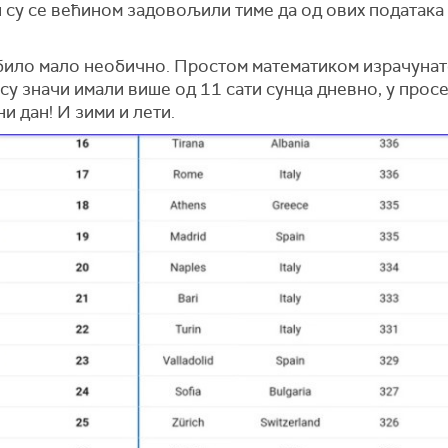
и су се већином задовољили тиме да од ових података
 било мало необично. Простом математиком израчунат
су значи имали више од 11 сати сунца дневно, у просе
и дан! И зими и лети.