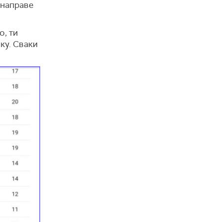
 направе
о, ти
ку. Сваки