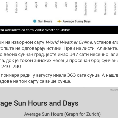
за Аликанте са сајта World Weather Online
м на изворном сајту
World Weather Online
, установил
опште не одговарају истини. Први на листи, Аликанте, 
 веома сунчан град, јесте имао 347 сати месечно, ал
ла, док је током зимских месеци просечан број сунчан
а 240–280.
, примера ради, у августу имала 363 сата сунца. А нашл
адове на том сајту са више сунца.