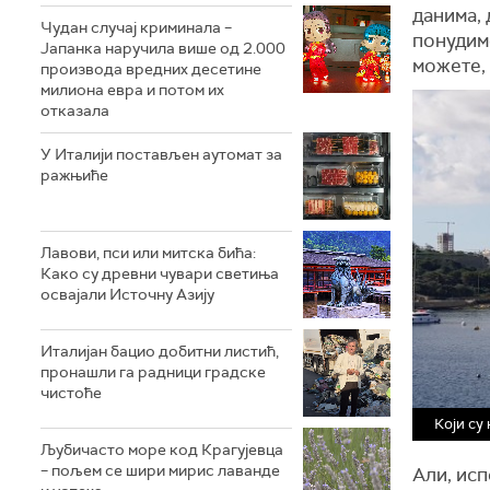
данима, 
Чудан случај криминала –
понудимо
Јапанка наручила више од 2.000
можете, 
производа вредних десетине
милиона евра и потом их
отказала
У Италији постављен аутомат за
ражњиће
Лавови, пси или митска бића:
Како су древни чувари светиња
освајали Источну Азију
Италијан бацио добитни листић,
пронашли га радници градске
чистоће
Који су
Љубичасто море код Крагујевца
– пољем се шири мирис лаванде
Али, исп