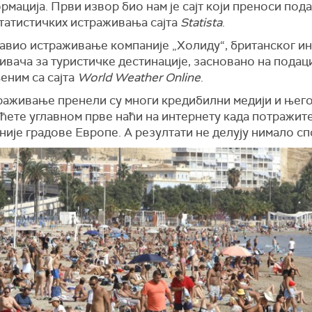
мација. Први извор био нам је сајт који преноси под
статистичких истраживања сајта
Statista
.
јавио истраживање компаније „Холиду“, британског и
ивача за туристичке дестинације, засновано на подац
еним са сајта
World Weather Online
.
раживање пренели су многи кредибилни медији и њег
ћете углавном прве наћи на интернету када потражит
није градове Европе. А резултати не делују нимало сп