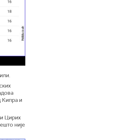
или.
ских
адова
д Кипра и
ки Цирих
нешто није