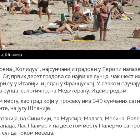
е, Шпанија
рема „Холидуу“, најсунчанији градови у Европи налазе
 Од првих десет градова са највише сунца, чак шест их 
ри су у Италији, и један у Француској. У сваком случају
а сунца је, логично, на Медитерану. Идемо редом.
 месту, као град који у просеку има 349 сунчаних сат
нте, на југу Шпаније.
танија, на Сицилији, па Мурсија, Малага, Месина, Вале
ранада, Лас Палмас и на десетом месту Палермо са пр
 сунца током месеца.