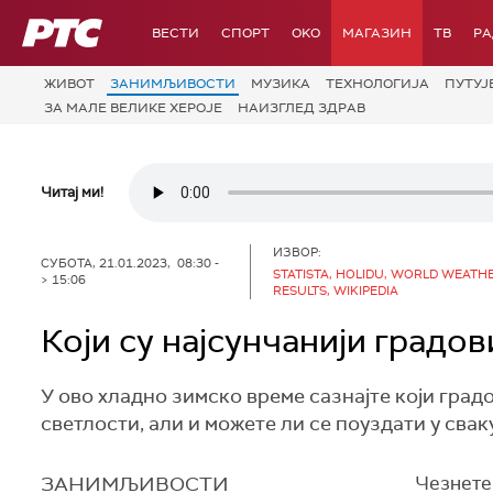
РТС
ВЕСТИ
СПОРТ
OKO
МАГАЗИН
ТВ
Р
ЖИВОТ
ЗАНИМЉИВОСТИ
МУЗИКА
ТЕХНОЛОГИЈA
ПУТУЈ
ЗА МАЛЕ ВЕЛИКЕ ХЕРОЈЕ
НАИЗГЛЕД ЗДРАВ
Читај ми!
ИЗВОР:
СУБОТА, 21.01.2023, 08:30 -
STATISTA, HOLIDU, WORLD WEATH
> 15:06
RESULTS, WIKIPEDIA
Који су најсунчанији градов
У ово хладно зимско време сазнајте који град
светлости, али и можете ли се поуздати у свак
ЗАНИМЉИВОСТИ
Чезнете