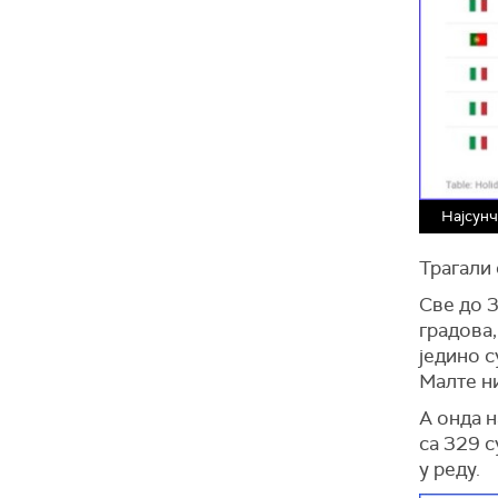
Најсунч
Трагали 
Све до 3
градова,
једино с
Малте ни
А онда н
са 329 с
у реду.