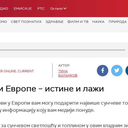
АДИО
ЕМИСИЈЕ
РТС
Остало
ЕМО
СВЕТ ПОЗНАТИХ
ЗДРАВЉЕ
ФИЛМ И ТВ
НАУКА
ПРИРОДА
АУТОР:
ER ONLINE, CURRENT
ТИНА
БИЛАНКОВ
и Европе – истине и лажи
ови у Европи вам могу подарити највише сунчеве т
у информацију коју вам медији понуде.
 за сунчевом светлошћу и топлином у овим хладним з