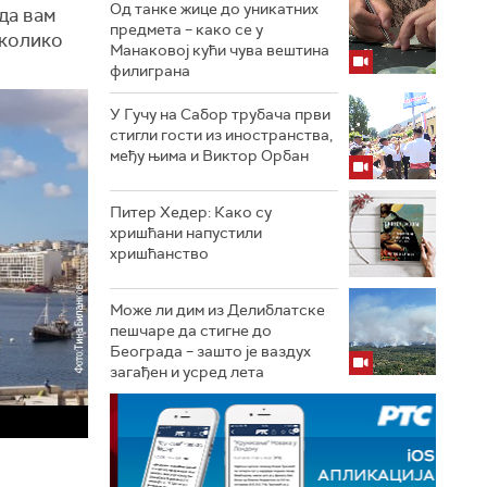
Од танке жице до уникатних
да вам
предмета – како се у
уколико
Манаковој кући чува вештина
филиграна
У Гучу на Сабор трубача први
стигли гости из иностранства,
међу њима и Виктор Орбан
Питер Хедер: Како су
хришћани напустили
хришћанство
Може ли дим из Делиблатске
пешчаре да стигне до
Београда – зашто је ваздух
загађен и усред лета