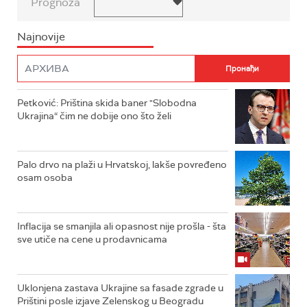
Prognoza
Najnovije
Petković: Priština skida baner "Slobodna
Ukrajina“ čim ne dobije ono što želi
Palo drvo na plaži u Hrvatskoj, lakše povređeno
osam osoba
Inflacija se smanjila ali opasnost nije prošla - šta
sve utiče na cene u prodavnicama
Uklonjena zastava Ukrajine sa fasade zgrade u
Prištini posle izjave Zelenskog u Beogradu