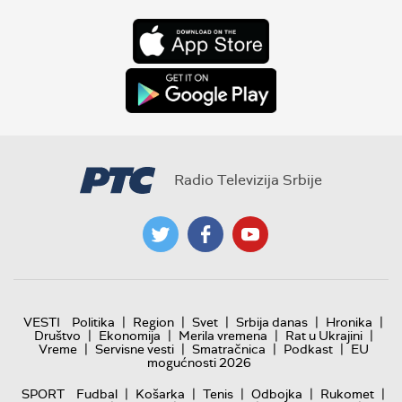
Radio Televizija Srbije
|
|
|
|
|
VESTI
Politika
Region
Svet
Srbija danas
Hronika
|
|
|
|
Društvo
Ekonomija
Merila vremena
Rat u Ukrajini
|
|
|
|
Vreme
Servisne vesti
Smatračnica
Podkast
EU
mogućnosti 2026
|
|
|
|
|
SPORT
Fudbal
Košarka
Tenis
Odbojka
Rukomet