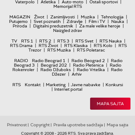
|
|
|
|
Vaterpolo
Atletika
Auto-moto
Ostali sportovi
Memorijal RTS
|
|
|
|
MAGAZIN
Život
Zanimljivosti
Muzika
Tehnologija
|
|
|
|
|
Putujemo
Svet poznatih
Zdravlje
Film i TV
Nauka
|
|
|
Priroda
Digitalni preduzetnik
Za male velike heroje
Naizgled zdrav
|
|
|
|
|
TV
RTS 1
RTS 2
RTS 3
RTS Svet
RTS Nauka
|
|
|
|
RTS Drama
RTS Život
RTS Klasika
RTS Kolo
RTS
|
|
Trezor
RTS Muzika
RTS Poletarac
|
|
RADIO
Radio Beograd 1
Radio Beograd 2
Radio
|
|
|
Beograd 3
Beograd 202
Radio Pletenica
Radio
|
|
|
Rokenroler
Radio Džuboks
Radio Vrteška
Radio
|
Džezer
Arhiv
|
|
|
RTS
Kontakt
Marketing
Javne nabavke
Konkursi
|
Internet portal
MAPA SAJTA
Privatnost
Copyright
Pravila upotrebe sadržaja
Mapa sajta
|
|
|
Copyright © 2008 - 2026 RTS. Sva prava zadržana.