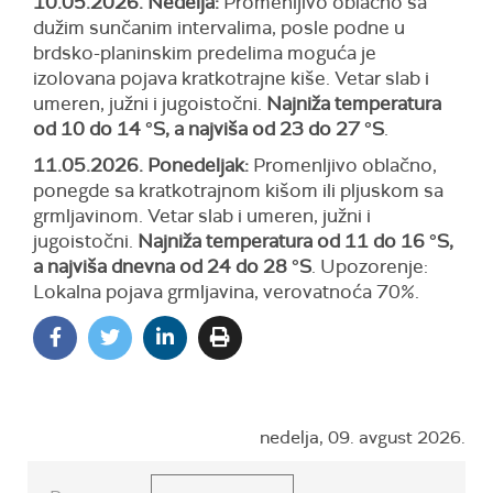
10.05.2026. Nedelja:
Promenljivo oblačno sa
dužim sunčanim intervalima, posle podne u
brdsko-planinskim predelima moguća je
izolovana pojava kratkotrajne kiše. Vetar slab i
umeren, južni i jugoistočni.
Najniža temperatura
od 10 do 14 °S, a najviša od 23 do 27 °S
.
11.05.2026. Ponedeljak:
Promenljivo oblačno,
ponegde sa kratkotrajnom kišom ili pljuskom sa
grmljavinom. Vetar slab i umeren, južni i
jugoistočni.
Najniža temperatura od 11 do 16 °S,
a najviša dnevna od 24 do 28 °S
.
Upozorenje:
Lokalna pojava grmljavina,
verovatnoća
70%.
nedelja, 09. avgust 2026.