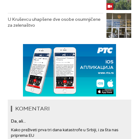
U Kruševcu uhapšene dve osobe osumnjičene
za zelenaštvo
KOMENTARI
Da, ali...
Kako preživeti prva tri dana katastrofe u Srbiji, i za šta nas
priprema EU