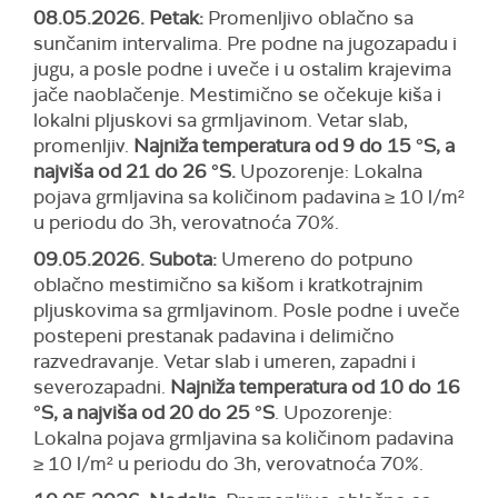
08.05.2026. Petak:
Promenljivo oblačno sa
sunčanim intervalima. Pre podne na jugozapadu i
jugu, a posle podne i uveče i u ostalim krajevima
jače naoblačenje. Mestimično se očekuje kiša i
lokalni pljuskovi sa grmljavinom. Vetar slab,
promenljiv.
Najniža temperatura od 9 do 15 °S, a
najviša od 21 do 26 °S.
Upozorenje:
Lokalna
pojava grmljavina sa količinom padavina ≥ 10 l/m²
u periodu do 3h,
verovatnoća
70
%.
09.05.2026. Subota:
Umereno do potpuno
oblačno mestimično sa kišom i kratkotrajnim
pljuskovima sa grmljavinom. Posle podne i uveče
postepeni prestanak padavina i delimično
razvedravanje. Vetar slab i umeren, zapadni i
severozapadni.
Najniža temperatura od 10 do 16
°S, a najviša od 20 do 25 °S
.
Upozorenje:
Lokalna pojava grmljavina sa količinom padavina
≥ 10 l/m² u periodu do 3h,
verovatnoća
70
%.