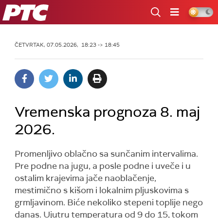
RTS
ČETVRTAK, 07.05.2026, 18:23 -> 18:45
Vremenska prognoza 8. maj
2026.
Promenljivo oblačno sa sunčanim intervalima.
Pre podne na jugu, a posle podne i uveče i u
ostalim krajevima jače naoblačenje,
mestimično s kišom i lokalnim pljuskovima s
grmljavinom. Biće nekoliko stepeni toplije nego
danas. Ujutru temperatura od 9 do 15, tokom