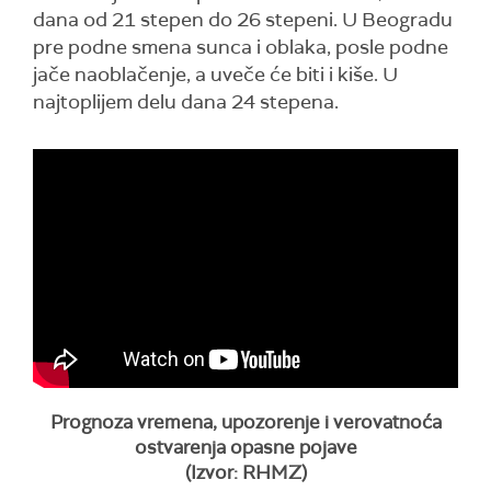
dana od 21 stepen do 26 stepeni. U Beogradu
pre podne smena sunca i oblaka, posle podne
jače naoblačenje, a uveče će biti i kiše. U
najtoplijem delu dana 24 stepena.
Prognoza vremena, upozorenje i verovatnoća
ostvarenja opasne pojave
(Izvor: RHMZ)