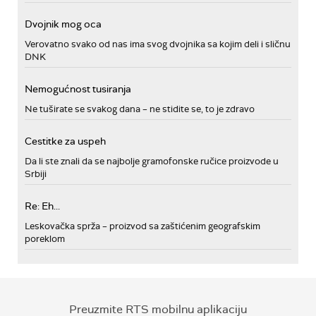
Dvojnik mog oca
Verovatno svako od nas ima svog dvojnika sa kojim deli i sličnu
DNK
Nemogućnost tusiranja
Ne tuširate se svakog dana – ne stidite se, to je zdravo
Cestitke za uspeh
Da li ste znali da se najbolje gramofonske ručice proizvode u
Srbiji
Re: Eh...
Leskovačka sprža – proizvod sa zaštićenim geografskim
poreklom
Preuzmite RTS mobilnu aplikaciju