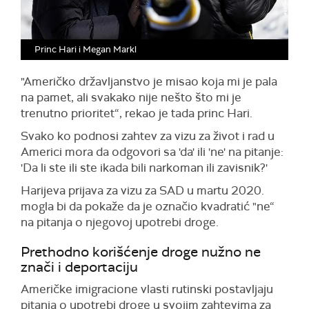
Princ Hari i Megan Markl
"Američko državljanstvo je misao koja mi je pala
na pamet, ali svakako nije nešto što mi je
trenutno prioritet“, rekao je tada princ Hari.
Svako ko podnosi zahtev za vizu za život i rad u
Americi mora da odgovori sa 'da' ili 'ne' na pitanje:
'Da li ste ili ste ikada bili narkoman ili zavisnik?'
Harijeva prijava za vizu za SAD u martu 2020.
mogla bi da pokaže da je označio kvadratić "ne“
na pitanja o njegovoj upotrebi droge.
Prethodno korišćenje droge nužno ne
znači i deportaciju
Američke imigracione vlasti rutinski postavljaju
pitanja o upotrebi droge u svojim zahtevima za