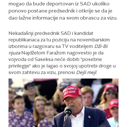
mogao da bude deportovan iz SAD ukoliko
ponovo postane predsednik i otkrije se da je
dao lažne informacije na svom obrascu za vizu.
Nekadašnji predsednik SAD i kandidat
republikanaca za tu poziciju na novembarskim
izborima u razgovaru sa TV voditeljem
Dži-Bi
njuza
Najdželom Faražom nagovestio je da
vojvoda od Saseksa neće dobiti "posebne
privilegije" ako je lagao o svojoj upotrebi droge u
svom zahtevu za vizu, prenosi
Dejli mejl
.