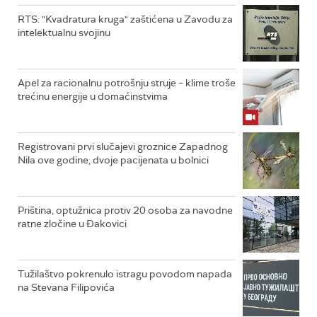
RTS: "Kvadratura kruga" zaštićena u Zavodu za
intelektualnu svojinu
Apel za racionalnu potrošnju struje – klime troše
trećinu energije u domaćinstvima
Registrovani prvi slučajevi groznice Zapadnog
Nila ove godine, dvoje pacijenata u bolnici
Priština, optužnica protiv 20 osoba za navodne
ratne zločine u Đakovici
Tužilaštvo pokrenulo istragu povodom napada
na Stevana Filipovića