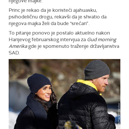
njegove majke.
Princ je rekao da je koristeći ajahuasku,
psihodeličnu drogu, rekavši da je shvatio da
njegova majka želi da bude "srećan“.
To pitanje ponovo je postalo aktuelno nakon
Harijevog februarskog intervjua za
Gud morning
Amerika
gde je spomenuto traženje državljanstva
SAD.