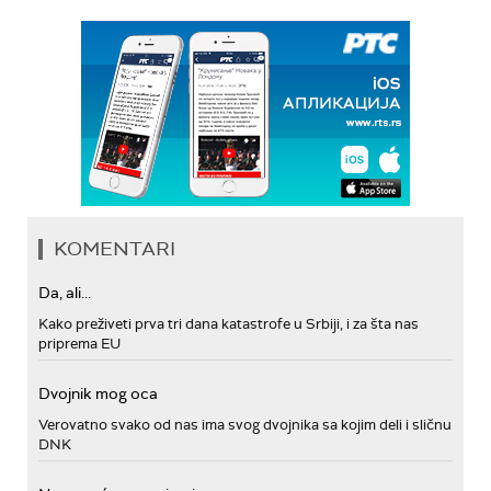
KOMENTARI
Da, ali...
Kako preživeti prva tri dana katastrofe u Srbiji, i za šta nas
priprema EU
Dvojnik mog oca
Verovatno svako od nas ima svog dvojnika sa kojim deli i sličnu
DNK