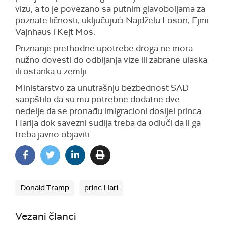
vizu, a to je povezano sa putnim glavoboljama za
poznate ličnosti, uključujući Najdželu Loson, Ejmi
Vajnhaus i Kejt Mos.
Priznanje prethodne upotrebe droga ne mora
nužno dovesti do odbijanja vize ili zabrane ulaska
ili ostanka u zemlji.
Ministarstvo za unutrašnju bezbednost SAD
saopštilo da su mu potrebne dodatne dve
nedelje da se pronađu imigracioni dosijei princa
Harija dok savezni sudija treba da odluči da li ga
treba javno objaviti.
Donald Tramp
princ Hari
Vezani članci