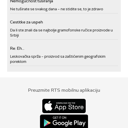
Nemogućnost tusiranja
Ne tuširate se svakog dana – ne stidite se, to je zdravo
Cestitke za uspeh
Da li ste znali da se najbolje gramofonske ručice proizvode u
Srbiji
Re: Eh...
Leskovačka sprža – proizvod sa zaštićenim geografskim
poreklom
Preuzmite RTS mobilnu aplikaciju