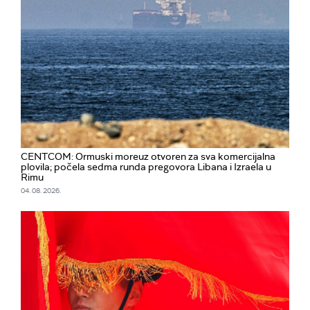
CENTCOM: Ormuski moreuz otvoren za sva komercijalna
plovila; počela sedma runda pregovora Libana i Izraela u
Rimu
04. 08. 2026.