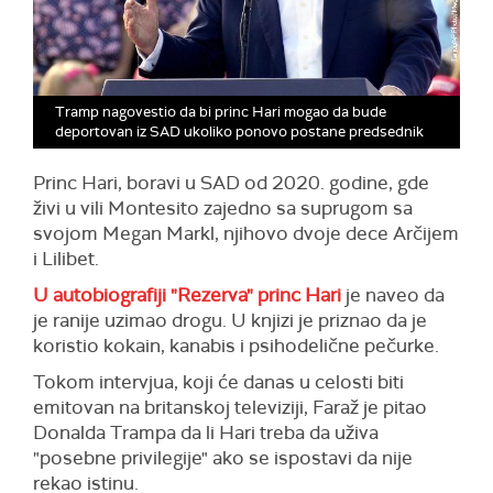
Tramp nagovestio da bi princ Hari mogao da bude
deportovan iz SAD ukoliko ponovo postane predsednik
Princ Hari, boravi u SAD od 2020. godine, gde
živi u vili Montesito zajedno sa suprugom sa
svojom Megan Markl, njihovo dvoje dece Arčijem
i Lilibet.
U autobiografiji "Rezerva" princ Hari
je naveo da
je ranije uzimao drogu. U knjizi je priznao da je
koristio kokain, kanabis i psihodelične pečurke.
Tokom intervjua, koji će danas u celosti biti
emitovan na britanskoj televiziji, Faraž je pitao
Donalda Trampa da li Hari treba da uživa
"posebne privilegije" ako se ispostavi da nije
rekao istinu.