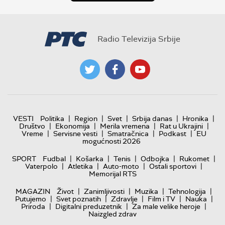
Radio Televizija Srbije
|
|
|
|
|
VESTI
Politika
Region
Svet
Srbija danas
Hronika
|
|
|
|
Društvo
Ekonomija
Merila vremena
Rat u Ukrajini
|
|
|
|
Vreme
Servisne vesti
Smatračnica
Podkast
EU
mogućnosti 2026
|
|
|
|
|
SPORT
Fudbal
Košarka
Tenis
Odbojka
Rukomet
|
|
|
|
Vaterpolo
Atletika
Auto-moto
Ostali sportovi
Memorijal RTS
|
|
|
|
MAGAZIN
Život
Zanimljivosti
Muzika
Tehnologija
|
|
|
|
|
Putujemo
Svet poznatih
Zdravlje
Film i TV
Nauka
|
|
|
Priroda
Digitalni preduzetnik
Za male velike heroje
Naizgled zdrav