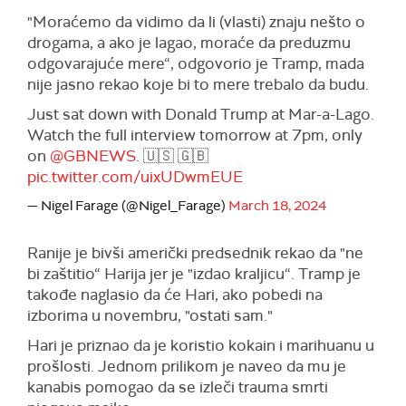
"Moraćemo da vidimo da li (vlasti) znaju nešto o
drogama, a ako je lagao, moraće da preduzmu
odgovarajuće mere“, odgovorio je Tramp, mada
nije jasno rekao koje bi to mere trebalo da budu.
Just sat down with Donald Trump at Mar-a-Lago.
Watch the full interview tomorrow at 7pm, only
on
@GBNEWS
. 🇺🇸 🇬🇧
pic.twitter.com/uixUDwmEUE
— Nigel Farage (@Nigel_Farage)
March 18, 2024
Ranije je bivši američki predsednik rekao da "ne
bi zaštitio“ Harija jer je "izdao kraljicu“. Tramp je
takođe naglasio da će Hari, ako pobedi na
izborima u novembru, "ostati sam."
Hari je priznao da je koristio kokain i marihuanu u
prošlosti. Jednom prilikom je naveo da mu je
kanabis pomogao da se izleči trauma smrti