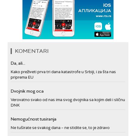
KOMENTARI
Da, ali...
Kako preživeti prva tri dana katastrofe u Srbiji, i za šta nas
priprema EU
Dvojnik mog oca
Verovatno svako od nas ima svog dvojnika sa kojim deli i sličnu
DNK
Nemogućnost tusiranja
Ne tuširate se svakog dana – ne stidite se, to je zdravo