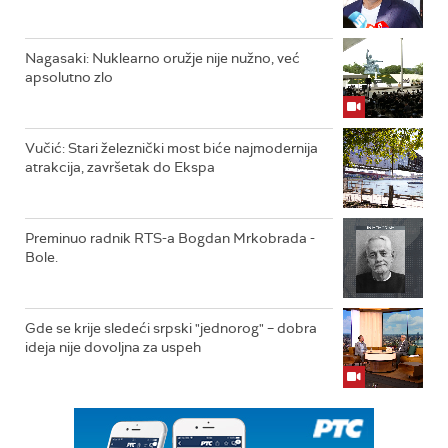
Nagasaki: Nuklearno oružje nije nužno, već
apsolutno zlo
Vučić: Stari železnički most biće najmodernija
atrakcija, završetak do Ekspa
Preminuo radnik RTS-a Bogdan Mrkobrada -
Bole.
Gde se krije sledeći srpski "jednorog" – dobra
ideja nije dovoljna za uspeh