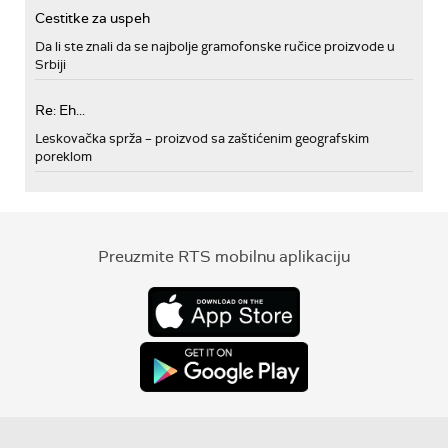
Cestitke za uspeh
Da li ste znali da se najbolje gramofonske ručice proizvode u
Srbiji
Re: Eh...
Leskovačka sprža – proizvod sa zaštićenim geografskim
poreklom
Preuzmite RTS mobilnu aplikaciju