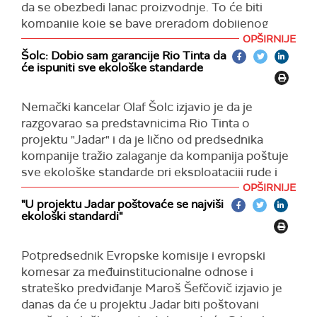
da se obezbedi lanac proizvodnje. To će biti
kompanije koje se bave preradom dobijenog
materijala, koje se bave proizvodnjom baterija",
OPŠIRNIJE
rekao je Šolc u Palati "Srbija".
Šolc: Dobio sam garancije Rio Tinta da
će ispuniti sve ekološke standarde
Nemački kancelar Olaf Šolc izjavio je da je
razgovarao sa predstavnicima Rio Tinta o
projektu "Jadar" i da je lično od predsednika
kompanije tražio zalaganje da kompanija poštuje
sve ekološke standarde pri eksploataciji rude i
naveo je da je od njih dobio garancije da će tako i
OPŠIRNIJE
biti.
"U projektu Jadar poštovaće se najviši
ekološki standardi"
"Projekat će samo funkcionisati ako se orijentiše
prema standardima koje mi smatramo ispravnim.
Potpredsednik Evropske komisije i evropski
I ti standardi su visoki kada je reč o zaštiti klime,
komesar za međuinstitucionalne odnose i
životne sredine i biodiverziteta. Zbog toga sam
strateško predviđanje Maroš Šefčovič izjavio je
veoma rano razgovarao sa šefom Rio Tinta",
danas da će u projektu Jadar biti poštovani
rekao je Šolc odgovarajući na pitanje novinara