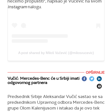
nećemo propustiti", napisao je Vučević na svom
Instagram
nalogu.
A post shared by Miloš Vučević (@milosvucevic)
OPŠIRNIJE
Vučić: Mercedes-Benc će u Srbiji imati
odgovornog partnera
Predsednik Srbije Aleksandar Vučić sastao se sa
predsednikom Upravnog odbora Mercedes-Benc
grupe Olom Kalenijusom i istakao da je ovo tek