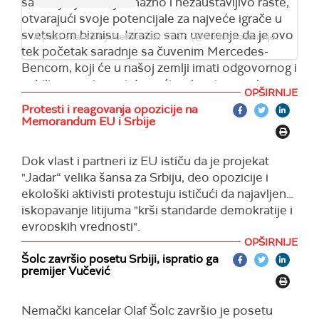
saradnju, jer Srbija snažno i nezaustavljivo raste,
otvarajući svoje potencijale za najveće igrače u
svetskom biznisu. Izrazio sam uverenje da je ovo
A post shared by Aleksandar Vučić (@buducnostsrbijeav)
tek početak saradnje sa čuvenim Mercedes-
Bencom, koji će u našoj zemlji imati odgovornog i
ozbiljnog partnera i domaćina, kao i sve uslove za
OPŠIRNIJE
dodatni razvoj i širenje poslovanja. Ponosan na
Protesti i reagovanja opozicije na
Srbiju!", naveo je Vučić.
Memorandum EU i Srbije
Dok vlast i partneri iz EU ističu da je projekat
"Jadar“ velika šansa za Srbiju, deo opozicije i
ekološki aktivisti protestuju ističući da najavljeno
iskopavanje litijuma "krši standarde demokratije i
evropskih vrednosti".
OPŠIRNIJE
Šolc završio posetu Srbiji, ispratio ga
premijer Vučević
Nemački kancelar Olaf Šolc završio je posetu