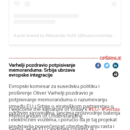
A post shared by Aleksandar Vučić (@buducnostsrbijeav)
OPŠIRNIJE
Varhelji pozdravio potpisivanje
memoranduma: Srbija ubrzava
evropske integracije
Evropski komesar za susedsku politiku i
proširenje Oliver Varhelji pozdravio je
potpisivanje memoranduma o razumevanju
između EU i Srbije o strateškom partnerstvu o
I welcome the signature of today’s
#EU
-
#Serbia
održivim sirovinama, lancima proizvodnje baterija
Memorandum of Understanding
i električnim vozilima, i poručio da je taj projekat
predstavlja posvećenost obezbeđivanju rasta i
Serbia, as an EU candidate country, is