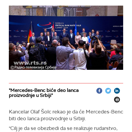
potpredsednik Evropske komisije i evropski
komesar za međuinstitucionalne odnose i
strateško predviđanje Maroš Šefčovič.
Memorandum je potpisan u prisustvu
predsednika Srbije Aleksandra Vučića i
nemačkog kancelara Olafa Šolca.
"Mercedes-Benc biće deo lanca
proizvodnje u Srbiji"
Kancelar Olaf Šolc rekao je da će Mercedes-Benc
biti deo lanca proizvodnje u Srbiji.
"Cilj je da se obezbedi da se realizuje rudarstvo,