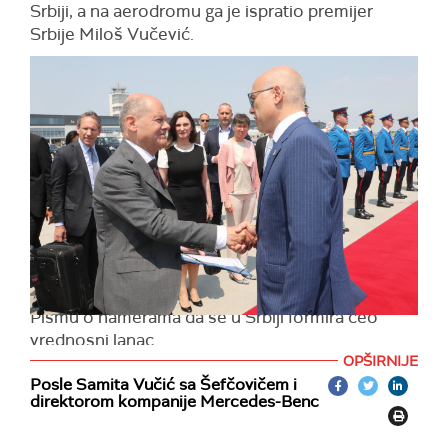
Srbiji, a na aerodromu ga je ispratio premijer
Srbije Miloš Vučević.
Šolc je sa delegacijom doputovao sinoć u posetu
Beogradu,
gde ga je na aerodromu "Nikola Tesla"
dočekao predsednik Srbije Aleksandar Vučić.
Nemački kancelar je tokom posete Srbiji sa
predsednikom Srbije razgovarao o evropskom
putu Srbije, političkim odnosima, razvoju naše
ekonomije.
Takođe, Šolc je prisustvovao i potpisivanju
Memoranduma o razumevanju između EU i Srbije
o strateškom partnerstvu o održivim sirovinama i
Pismu o namerama da se u Srbiji formira ceo
vrednosni lanac.
OPŠIRNIJE
Posle Samita Vučić sa Šefčovičem i
direktorom kompanije Mercedes-Benc