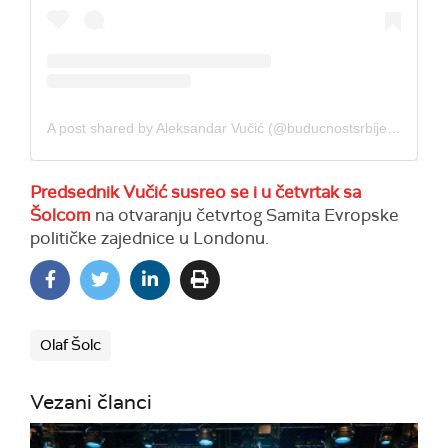
A post shared by Aleksandar Vučić (@buducnostsrbijeav)
Predsednik Vučić susreo se i u četvrtak sa
Šolcom
na otvaranju četvrtog Samita Evropske
političke zajednice u Londonu.
Olaf Šolc
Vezani članci