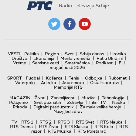
Radio Televizija Srbije
|
|
|
|
|
VESTI
Politika
Region
Svet
Srbija danas
Hronika
|
|
|
|
Društvo
Ekonomija
Merila vremena
Rat u Ukrajini
|
|
|
|
Vreme
Servisne vesti
Smatračnica
Podkast
EU
mogućnosti 2026
|
|
|
|
|
SPORT
Fudbal
Košarka
Tenis
Odbojka
Rukomet
|
|
|
|
Vaterpolo
Atletika
Auto-moto
Ostali sportovi
Memorijal RTS
|
|
|
|
MAGAZIN
Život
Zanimljivosti
Muzika
Tehnologija
|
|
|
|
|
Putujemo
Svet poznatih
Zdravlje
Film i TV
Nauka
|
|
|
Priroda
Digitalni preduzetnik
Za male velike heroje
Naizgled zdrav
|
|
|
|
|
TV
RTS 1
RTS 2
RTS 3
RTS Svet
RTS Nauka
|
|
|
|
RTS Drama
RTS Život
RTS Klasika
RTS Kolo
RTS
|
|
Trezor
RTS Muzika
RTS Poletarac