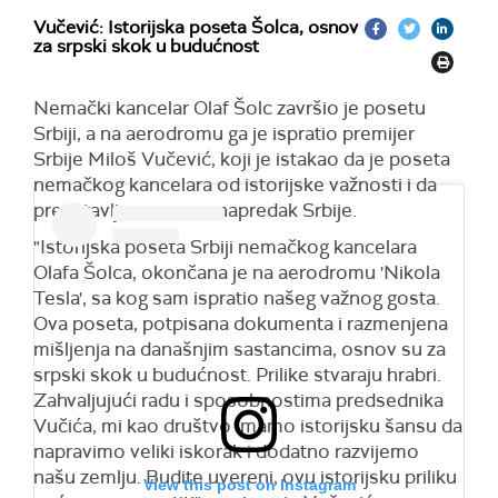
Vučević: Istorijska poseta Šolca, osnov
za srpski skok u budućnost
Nemački kancelar Olaf Šolc završio je posetu
Srbiji, a na aerodromu ga je ispratio premijer
Srbije Miloš Vučević, koji je istakao da je poseta
nemačkog kancelara od istorijske važnosti i da
predstavlja osnov za napredak Srbije.
"Istorijska poseta Srbiji nemačkog kancelara
Olafa Šolca, okončana je na aerodromu 'Nikola
Tesla', sa kog sam ispratio našeg važnog gosta.
Ova poseta, potpisana dokumenta i razmenjena
mišljenja na današnjim sastancima, osnov su za
srpski skok u budućnost. Prilike stvaraju hrabri.
Zahvaljujući radu i sposobnostima predsednika
Vučića, mi kao društvo imamo istorijsku šansu da
napravimo veliki iskorak i dodatno razvijemo
našu zemlju. Budite uvereni, ovu istorijsku priliku
View this post on Instagram