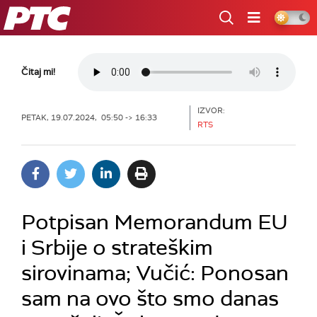
RTS
Čitaj mi!
IZVOR:
PETAK, 19.07.2024, 05:50 -> 16:33
RTS
Potpisan Memorandum EU
i Srbije o strateškim
sirovinama; Vučić: Ponosan
sam na ovo što smo danas