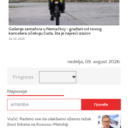
Gašenje semafora u Nemačkoj – građani od novog
kancelara očekuju čuda, šta je najveći izazov
22. 02. 2025.
nedelja, 09. avgust 2026.
Prognoza
Najnovije
Vučić: Radimo sve da olakšamo užasno težak
život Srbima na Kosovu i Metohiji