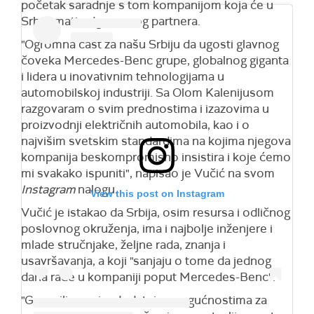
početak saradnje s tom kompanijom koja će u
Srbiji imati odgovornog partnera.
"Ogromna čast za našu Srbiju da ugosti glavnog
čoveka Mercedes-Benc grupe, globalnog giganta
i lidera u inovativnim tehnologijama u
automobilskoj industriji. Sa Olom Kalenijusom
razgovaram o svim prednostima i izazovima u
proizvodnji električnih automobila, kao i o
najvišim svetskim standardima na kojima njegova
kompanija beskompromisno insistira i koje ćemo
mi svakako ispuniti", napisao je Vučić na svom
Instagram
nalogu.
View this post on Instagram
Vučić je istakao da Srbija, osim resursa i odličnog
poslovnog okruženja, ima i najbolje inženjere i
mlade stručnjake, željne rada, znanja i
usavršavanja, a koji "sanjaju o tome da jednog
dana rade u kompaniji poput Mercedes-Benc".
"Govorili smo i o dodatnim mogućnostima za