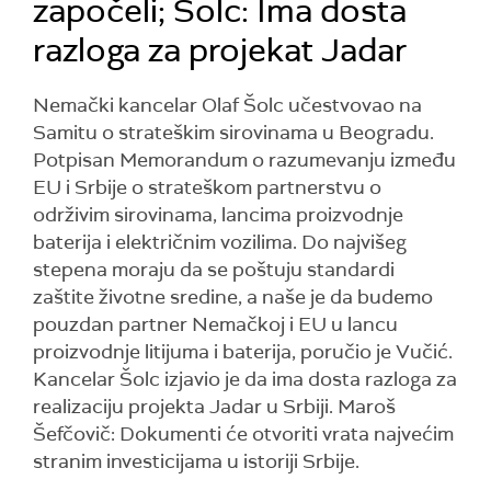
započeli; Šolc: Ima dosta
razloga za projekat Jadar
Nemački kancelar Olaf Šolc učestvovao na
Samitu o strateškim sirovinama u Beogradu.
Potpisan Memorandum o razumevanju između
EU i Srbije o strateškom partnerstvu o
održivim sirovinama, lancima proizvodnje
baterija i električnim vozilima. Do najvišeg
stepena moraju da se poštuju standardi
zaštite životne sredine, a naše je da budemo
pouzdan partner Nemačkoj i EU u lancu
proizvodnje litijuma i baterija, poručio je Vučić.
Kancelar Šolc izjavio je da ima dosta razloga za
realizaciju projekta Jadar u Srbiji. Maroš
Šefčovič: Dokumenti će otvoriti vrata najvećim
stranim investicijama u istoriji Srbije.