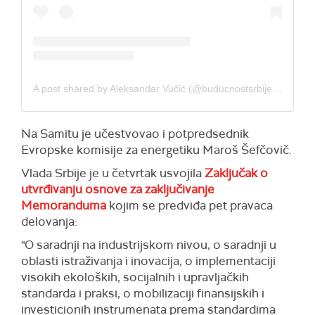
A post shared by Aleksandar Vučić (@buducnostsrbijeav)
Na Samitu je učestvovao i potpredsednik
Evropske komisije za energetiku Maroš Šefčovič.
Vlada Srbije je u četvrtak usvojila
Zaključak o
utvrđivanju osnove za zaključivanje
Memoranduma
kojim se predviđa pet pravaca
delovanja:
"O saradnji na industrijskom nivou, o saradnji u
oblasti istraživanja i inovacija, o implementaciji
visokih ekoloških, socijalnih i upravljačkih
standarda i praksi, o mobilizaciji finansijskih i
investicionih instrumenata prema standardima