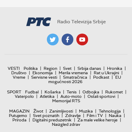
Radio Televizija Srbije
|
|
|
|
|
VESTI
Politika
Region
Svet
Srbija danas
Hronika
|
|
|
|
Društvo
Ekonomija
Merila vremena
Rat u Ukrajini
|
|
|
|
Vreme
Servisne vesti
Smatračnica
Podkast
EU
mogućnosti 2026
|
|
|
|
|
SPORT
Fudbal
Košarka
Tenis
Odbojka
Rukomet
|
|
|
|
Vaterpolo
Atletika
Auto-moto
Ostali sportovi
Memorijal RTS
|
|
|
|
MAGAZIN
Život
Zanimljivosti
Muzika
Tehnologija
|
|
|
|
|
Putujemo
Svet poznatih
Zdravlje
Film i TV
Nauka
|
|
|
Priroda
Digitalni preduzetnik
Za male velike heroje
Naizgled zdrav