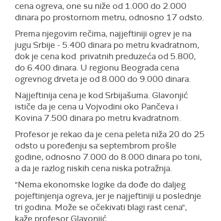
cena ogreva, one su niže od 1.000 do 2.000
dinara po prostornom metru, odnosno 17 odsto.
Prema njegovim rečima, najjeftiniji ogrev je na
jugu Srbije - 5.400 dinara po metru kvadratnom,
dok je cena kod privatnih preduzeća od 5.800,
do 6.400 dinara. U regionu Beograda cena
ogrevnog drveta je od 8.000 do 9.000 dinara.
Najjeftinija cena je kod Srbijašuma. Glavonjić
ističe da je cena u Vojvodini oko Pančeva i
Kovina 7.500 dinara po metru kvadratnom.
Profesor je rekao da je cena peleta niža 20 do 25
odsto u poređenju sa septembrom prošle
godine, odnosno 7.000 do 8.000 dinara po toni,
a da je razlog niskih cena niska potražnja.
"Nema ekonomske logike da dođe do daljeg
pojeftinjenja ogreva, jer je najjeftiniji u poslednje
tri godina. Može se očekivati blagi rast cena",
kaže profesor Glavonjić.