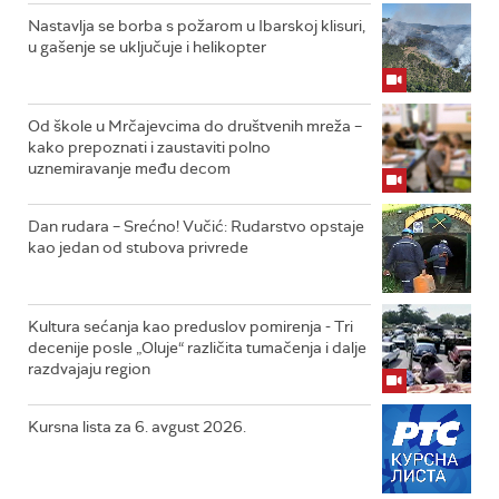
Nastavlja se borba s požarom u Ibarskoj klisuri,
u gašenje se uključuje i helikopter
Od škole u Mrčajevcima do društvenih mreža –
kako prepoznati i zaustaviti polno
uznemiravanje među decom
Dan rudara – Srećno! Vučić: Rudarstvo opstaje
kao jedan od stubova privrede
Kultura sećanja kao preduslov pomirenja ­- Tri
decenije posle „Oluje“ različita tumačenja i dalje
razdvajaju region
Kursna lista za 6. avgust 2026.