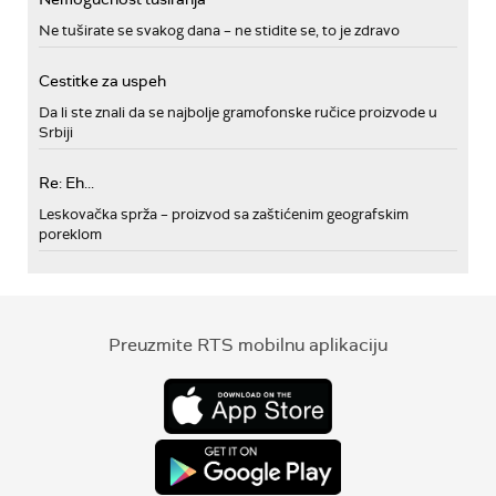
Ne tuširate se svakog dana – ne stidite se, to je zdravo
Cestitke za uspeh
Da li ste znali da se najbolje gramofonske ručice proizvode u
Srbiji
Re: Eh...
Leskovačka sprža – proizvod sa zaštićenim geografskim
poreklom
Preuzmite RTS mobilnu aplikaciju