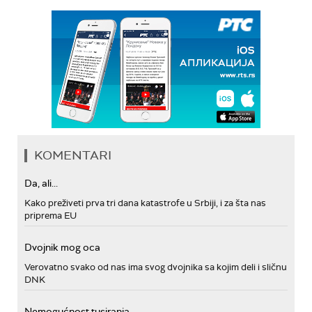
KOMENTARI
Da, ali...
Kako preživeti prva tri dana katastrofe u Srbiji, i za šta nas
priprema EU
Dvojnik mog oca
Verovatno svako od nas ima svog dvojnika sa kojim deli i sličnu
DNK
Nemogućnost tusiranja