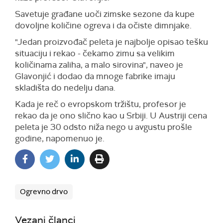
Savetuje građane uoči zimske sezone da kupe
dovoljne količine ogreva i da očiste dimnjake.
"Jedan proizvođač peleta je najbolje opisao tešku
situaciju i rekao - čekamo zimu sa velikim
količinama zaliha, a malo sirovina", naveo je
Glavonjić i dodao da m
noge fabrike imaju
skladišta do nedelju dana.
Kada je reč o evropskom tržištu, profesor je
rekao da je ono slično kao u Srbiji. U Austriji cena
peleta je 30 odsto niža nego u avgustu prošle
godine, napomenuo je.
Ogrevno drvo
Vezani članci