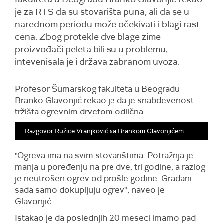
je za RTS da su stovarišta puna, ali da se u
narednom periodu može očekivati i blagi rast
cena. Zbog protekle dve blage zime
proizvođači peleta bili su u problemu,
intevenisala je i država zabranom uvoza.
Profesor Šumarskog fakulteta u Beogradu
Branko Glavonjić rekao je da je
snabdevenost
tržišta ogrevnim drvetom odlična.
Razgovor Ružice Vranjković sa Brankom Glavonjićem
"Ogreva ima na svim stovarištima. Potražnja je
manja u poređenju na pre dve, tri godine, a razlog
je neutrošen ogrev od prošle godine. Građani
sada samo dokupljuju ogrev", naveo je
Glavonjić.
Istakao je da poslednjih 20 meseci imamo pad