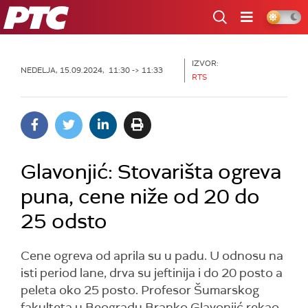
RTS
IZVOR:
NEDELJA, 15.09.2024, 11:30 -> 11:33
RTS
Glavonjić: Stovarišta ogreva
puna, cene niže od 20 do
25 odsto
Cene ogreva od aprila su u padu. U odnosu na
isti period lane, drva su jeftinija i do 20 posto a
peleta oko 25 posto. Profesor Šumarskog
fakulteta u Beogradu Branko Glavonjić rekao