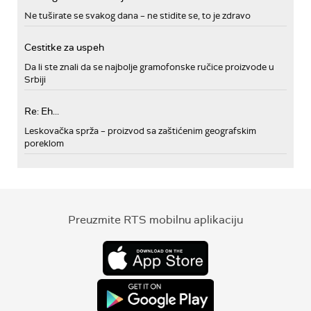
Ne tuširate se svakog dana – ne stidite se, to je zdravo
Cestitke za uspeh
Da li ste znali da se najbolje gramofonske ručice proizvode u
Srbiji
Re: Eh...
Leskovačka sprža – proizvod sa zaštićenim geografskim
poreklom
Preuzmite RTS mobilnu aplikaciju