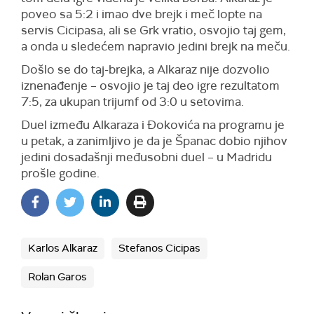
poveo sa 5:2 i imao dve brejk i meč lopte na
servis Cicipasa, ali se Grk vratio, osvojio taj gem,
a onda u sledećem napravio jedini brejk na meču.
Došlo se do taj-brejka, a Alkaraz nije dozvolio
iznenađenje – osvojio je taj deo igre rezultatom
7:5, za ukupan trijumf od 3:0 u setovima.
Duel između Alkaraza i Đokovića na programu je
u petak, a zanimljivo je da je Španac dobio njihov
jedini dosadašnji međusobni duel – u Madridu
prošle godine.
Karlos Alkaraz
Stefanos Cicipas
Rolan Garos