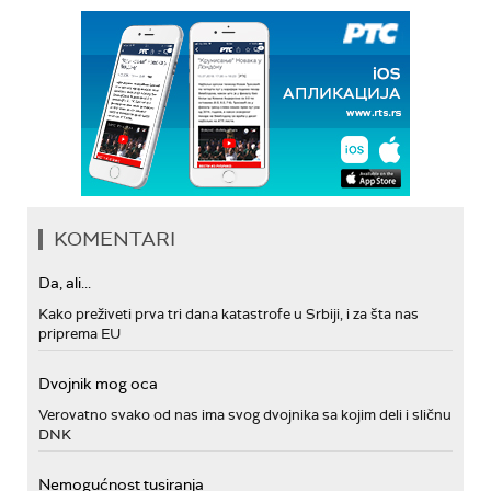
KOMENTARI
Da, ali...
Kako preživeti prva tri dana katastrofe u Srbiji, i za šta nas
priprema EU
Dvojnik mog oca
Verovatno svako od nas ima svog dvojnika sa kojim deli i sličnu
DNK
Nemogućnost tusiranja