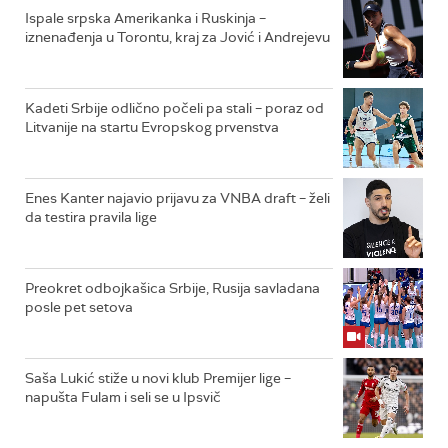
Ispale srpska Amerikanka i Ruskinja –
iznenađenja u Torontu, kraj za Jović i Andrejevu
Kadeti Srbije odlično počeli pa stali – poraz od
Litvanije na startu Evropskog prvenstva
Enes Kanter najavio prijavu za VNBA draft – želi
da testira pravila lige
Preokret odbojkašica Srbije, Rusija savladana
posle pet setova
Saša Lukić stiže u novi klub Premijer lige –
napušta Fulam i seli se u Ipsvič