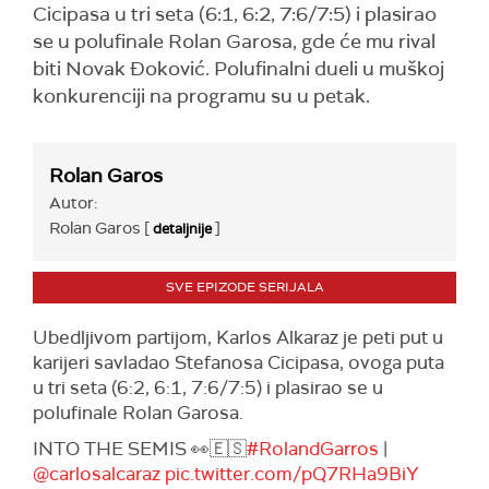
Cicipasa u tri seta (6:1, 6:2, 7:6/7:5) i plasirao
se u polufinale Rolan Garosa, gde će mu rival
biti Novak Đoković. Polufinalni dueli u muškoj
konkurenciji na programu su u petak.
Rolan Garos
Autor:
Rolan Garos [
]
detaljnije
SVE EPIZODE SERIJALA
Ubedljivom partijom, Karlos Alkaraz je peti put u
karijeri savladao Stefanosa Cicipasa, ovoga puta
u tri seta (6:2, 6:1, 7:6/7:5) i plasirao se u
polufinale Rolan Garosa.
INTO THE SEMIS 👀🇪🇸
#RolandGarros
|
@carlosalcaraz
pic.twitter.com/pQ7RHa9BiY