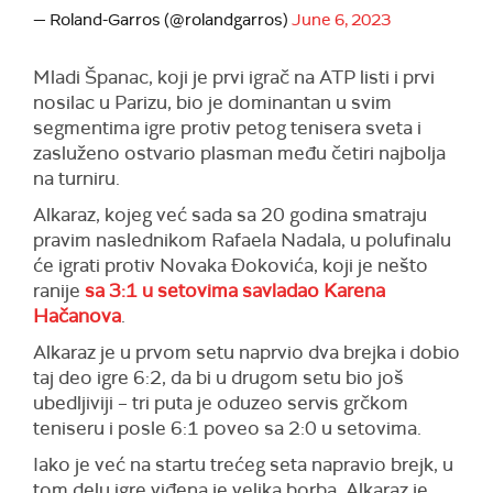
— Roland-Garros (@rolandgarros)
June 6, 2023
Mladi Španac, koji je prvi igrač na ATP listi i prvi
nosilac u Parizu, bio je dominantan u svim
segmentima igre protiv petog tenisera sveta i
zasluženo ostvario plasman među četiri najbolja
na turniru.
Alkaraz, kojeg već sada sa 20 godina smatraju
pravim naslednikom Rafaela Nadala, u polufinalu
će igrati protiv Novaka Đokovića, koji je nešto
ranije
sa 3:1 u setovima savladao Karena
Hačanova
.
Alkaraz je u prvom setu naprvio dva brejka i dobio
taj deo igre 6:2, da bi u drugom setu bio još
ubedljiviji – tri puta je oduzeo servis grčkom
teniseru i posle 6:1 poveo sa 2:0 u setovima.
Iako je već na startu trećeg seta napravio brejk, u
tom delu igre viđena je velika borba. Alkaraz je