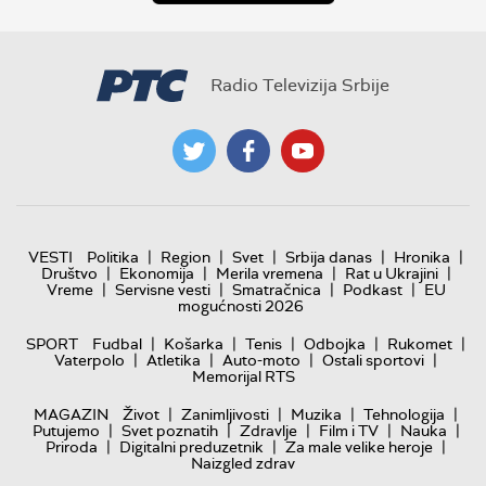
Radio Televizija Srbije
|
|
|
|
|
VESTI
Politika
Region
Svet
Srbija danas
Hronika
|
|
|
|
Društvo
Ekonomija
Merila vremena
Rat u Ukrajini
|
|
|
|
Vreme
Servisne vesti
Smatračnica
Podkast
EU
mogućnosti 2026
|
|
|
|
|
SPORT
Fudbal
Košarka
Tenis
Odbojka
Rukomet
|
|
|
|
Vaterpolo
Atletika
Auto-moto
Ostali sportovi
Memorijal RTS
|
|
|
|
MAGAZIN
Život
Zanimljivosti
Muzika
Tehnologija
|
|
|
|
|
Putujemo
Svet poznatih
Zdravlje
Film i TV
Nauka
|
|
|
Priroda
Digitalni preduzetnik
Za male velike heroje
Naizgled zdrav