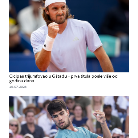
Cicipas trijumfovao u Gštadu – prva titula posle više od
godinu dana
19. 07. 2026.