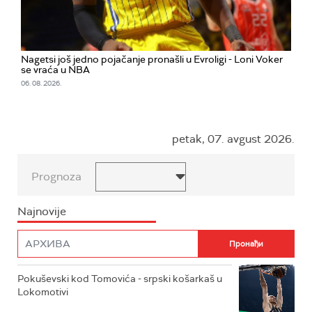
Nagetsi još jedno pojačanje pronašli u Evroligi - Loni Voker
se vraća u NBA
06. 08. 2026.
petak, 07. avgust 2026.
Prognoza
Najnovije
Pokuševski kod Tomovića - srpski košarkaš u
Lokomotivi