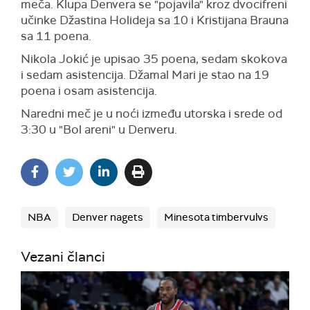
meča. Klupa Denvera se "pojavila" kroz dvocifreni
učinke Džastina Holideja sa 10 i Kristijana Brauna
sa 11 poena.
Nikola Jokić je upisao 35 poena, sedam skokova
i sedam asistencija. Džamal Mari je stao na 19
poena i osam asistencija.
Naredni meč je u noći između utorska i srede od
3:30 u "Bol areni" u Denveru.
NBA
Denver nagets
Minesota timbervulvs
Vezani članci