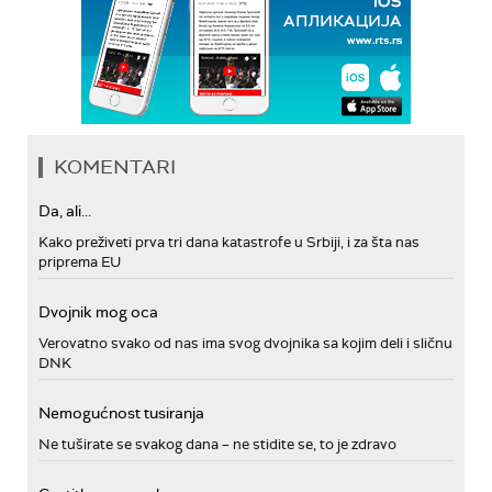
KOMENTARI
Da, ali...
Kako preživeti prva tri dana katastrofe u Srbiji, i za šta nas
priprema EU
Dvojnik mog oca
Verovatno svako od nas ima svog dvojnika sa kojim deli i sličnu
DNK
Nemogućnost tusiranja
Ne tuširate se svakog dana – ne stidite se, to je zdravo