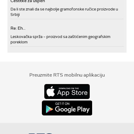
Cestitke za uspeh
Da li ste znali da se najbolje gramofonske ručice proizvode u
Srbiji
Re: Eh...
Leskovačka sprža – proizvod sa zaštićenim geografskim
poreklom
Preuzmite RTS mobilnu aplikaciju