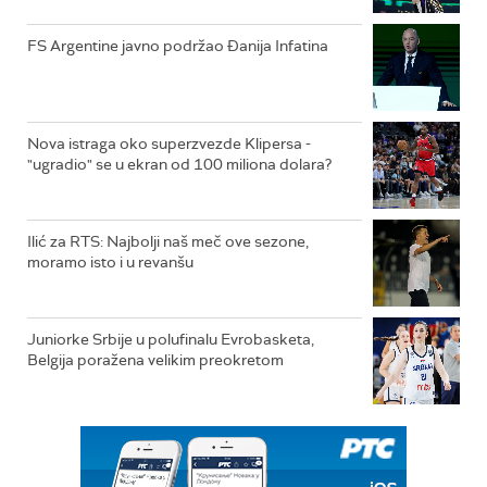
FS Argentine javno podržao Đanija Infatina
Nova istraga oko superzvezde Klipersa -
"ugradio" se u ekran od 100 miliona dolara?
Ilić za RTS: Najbolji naš meč ove sezone,
moramo isto i u revanšu
Juniorke Srbije u polufinalu Evrobasketa,
Belgija poražena velikim preokretom