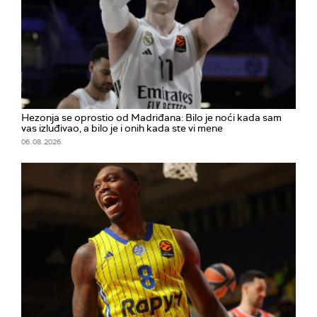
Hezonja se oprostio od Madriđana: Bilo je noći kada sam
vas izluđivao, a bilo je i onih kada ste vi mene
06. 08. 2026.