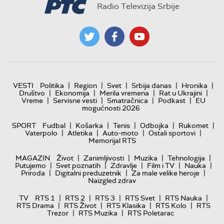
Radio Televizija Srbije
|
|
|
|
|
VESTI
Politika
Region
Svet
Srbija danas
Hronika
|
|
|
|
Društvo
Ekonomija
Merila vremena
Rat u Ukrajini
|
|
|
|
Vreme
Servisne vesti
Smatračnica
Podkast
EU
mogućnosti 2026
|
|
|
|
|
SPORT
Fudbal
Košarka
Tenis
Odbojka
Rukomet
|
|
|
|
Vaterpolo
Atletika
Auto-moto
Ostali sportovi
Memorijal RTS
|
|
|
|
MAGAZIN
Život
Zanimljivosti
Muzika
Tehnologija
|
|
|
|
|
Putujemo
Svet poznatih
Zdravlje
Film i TV
Nauka
|
|
|
Priroda
Digitalni preduzetnik
Za male velike heroje
Naizgled zdrav
|
|
|
|
|
TV
RTS 1
RTS 2
RTS 3
RTS Svet
RTS Nauka
|
|
|
|
RTS Drama
RTS Život
RTS Klasika
RTS Kolo
RTS
|
|
Trezor
RTS Muzika
RTS Poletarac