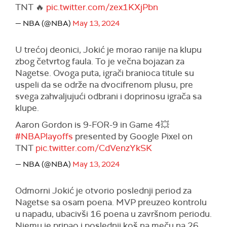
TNT 🔥
pic.twitter.com/zex1KXjPbn
— NBA (@NBA)
May 13, 2024
U trećoj deonici, Jokić je morao ranije na klupu
zbog četvrtog faula. To je večna bojazan za
Nagetse. Ovoga puta, igrači branioca titule su
uspeli da se održe na dvocifrenom plusu, pre
svega zahvaljujući odbrani i doprinosu igrača sa
klupe.
Aaron Gordon is 9-FOR-9 in Game 4💥
#NBAPlayoffs
presented by Google Pixel on
TNT
pic.twitter.com/CdVenzYkSK
— NBA (@NBA)
May 13, 2024
Odmorni Jokić je otvorio poslednji period za
Nagetse sa osam poena. MVP preuzeo kontrolu
u napadu, ubacivši 16 poena u završnom periodu.
Njemu je pripao i poslednji koš na meču na 26