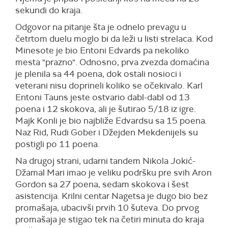
sekundi do kraja.
Odgovor na pitanje šta je odnelo prevagu u
četrtom duelu moglo bi da leži u listi strelaca. Kod
Minesote je bio Entoni Edvards pa nekoliko
mesta "prazno". Odnosno, prva zvezda domaćina
je plenila sa 44 poena, dok ostali nosioci i
veterani nisu doprineli koliko se očekivalo. Karl
Entoni Tauns jeste ostvario dabl-dabl od 13
poena i 12 skokova, ali je šutirao 5/18 iz igre.
Majk Konli je bio najbliže Edvardsu sa 15 poena.
Naz Rid, Rudi Gober i Džejden Mekdenijels su
postigli po 11 poena.
Na drugoj strani, udarni tandem Nikola Jokić-
Džamal Mari imao je veliku podršku pre svih Aron
Gordon sa 27 poena, sedam skokova i šest
asistencija. Krilni centar Nagetsa je dugo bio bez
promašaja, ubacivši prvih 10 šuteva. Do prvog
promašaja je stigao tek na četiri minuta do kraja