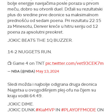
bolje energije navijačima posle poraza u prvom
meču, dobro su otvorili duel. Držali su rezultatski
plus do sredine prve deonice sa maksimalnom
prednošću od sedam poena. Pri rezultatu 22:15
za Minesotu, Denver kreće u hitru seriju od 12
poena za apsolutni preokret.
JOKIC BEATS THE 1Q BUZZER.
14-2 NUGGETS RUN.
📺 Game 4 on TNT
pic.twitter.com/vet93CEK7m
— NBA (@NBA)
May 13, 2024
Sledi možda i najbolje odigrana druga deonica
Nagetsa u ovogodišnjem plej-ofu na čijem su
kraju vodili 64:49.
JOKIC DIME.
JOKIC DUNK.
#KiaMVP
IN
#PLAYOFFMODE
ON