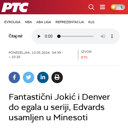
RTS
EVROLIGA
NBA
ABA LIGA
REPREZENTACIJA
KLS
Čitaj mi!
IZVOR:
PONEDELJAK, 13.05.2024, 04:39 -
> 10:16
RTS
Fantastični Jokić i Denver
do egala u seriji, Edvards
usamljen u Minesoti