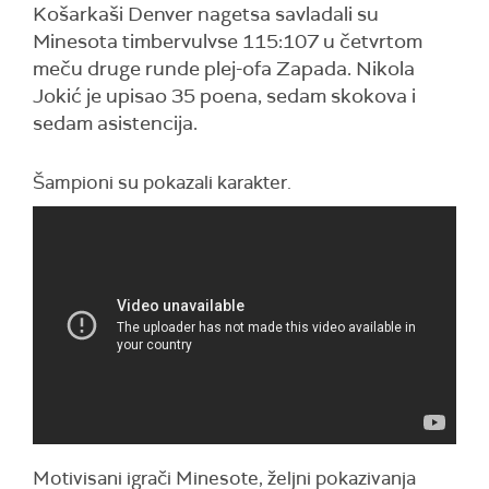
Košarkaši Denver nagetsa savladali su
Minesota timbervulvse 115:107 u četvrtom
meču druge runde plej-ofa Zapada. Nikola
Jokić je upisao 35 poena, sedam skokova i
sedam asistencija.
Šampioni su pokazali karakter.
Motivisani igrači Minesote, željni pokazivanja