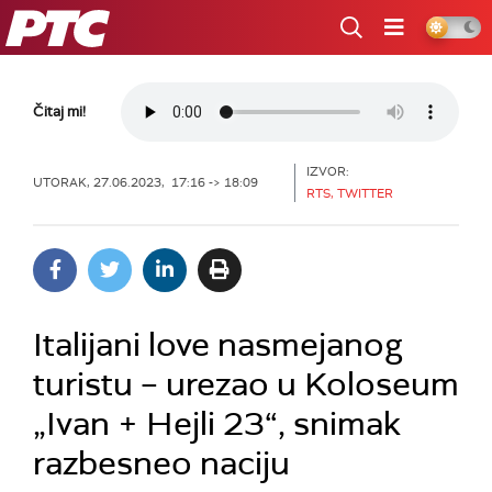
RTS
Čitaj mi!
IZVOR:
UTORAK, 27.06.2023, 17:16 -> 18:09
RTS, TWITTER
Italijani love nasmejanog
turistu – urezao u Koloseum
„Ivan + Hejli 23“, snimak
razbesneo naciju