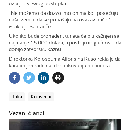
ozbiljnost svog postupka.
„Ne možemo da dozvolimo onima koji posećuju
našu zemlju da se ponašaju na ovakav način“,
istakla je Santanče.
Ukoliko bude pronađen, turista će biti kažnjen sa
najmanje 15.000 dolara, a postoji mogućnost i da
dobije zatvorsku kaznu.
Direktorka Koloseuma Alfonsina Ruso rekla je da
karabinijeri rade na identifikovanju počinioca.
Italija
Koloseum
Vezani članci