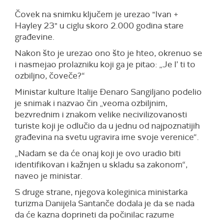
Čovek na snimku ključem je urezao "
Ivan +
Hayley 23"
u ciglu skoro 2.000 godina stare
građevine.
Nakon što je urezao ono što je hteo, okrenuo se
i nasmejao prolazniku koji ga je pitao: „Je l’ ti to
ozbiljno, čoveče?“
Ministar kulture Italije Đenaro Sangiljano podelio
je snimak i nazvao čin „veoma ozbiljnim,
bezvrednim i znakom velike necivilizovanosti
turiste koji je odlučio da u jednu od najpoznatijih
građevina na svetu ugravira ime svoje verenice“.
„Nadam se da će onaj koji je ovo uradio biti
identifikovan i kažnjen u skladu sa zakonom“,
naveo je ministar.
S druge strane, njegova koleginica ministarka
turizma Danijela Santanče dodala je da se nada
da će kazna doprineti da počinilac razume