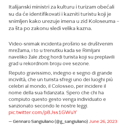
Italijanski ministri za kulturu i turizam obećali
su da će identifikovati i kazniti turistu koji je
snimljen kako urezuje imena u zid Koloseuma –
za šta po zakonu sledi velika kazna.
Video-snimak incidenta proširio se društvenim
mrežama, i to u trenutku kada se Rimljani
naveliko žale zbog hordi turista koji su preplavili
grad u rekordnom broju ove sezone.
Reputo gravissimo, indegno e segno di grande
inciviltà, che un turista sfregi uno dei luoghi più
celebri al mondo, il Colosseo, per incidere il
nome della sua fidanzata. Spero che chi ha
compiuto questo gesto venga individuato e
sanzionato secondo le nostre leggi.
pic.twitter.com/p8Jss1GWuY
— Gennaro Sangiuliano (@g_sangiuliano)
June 26, 2023