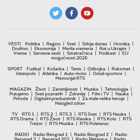
|
|
|
|
|
VESTI
Politika
Region
Svet
Srbija danas
Hronika
|
|
|
|
Društvo
Ekonomija
Merila vremena
Rat u Ukrajini
|
|
|
|
Vreme
Servisne vesti
Smatračnica
Podkast
EU
mogućnosti 2026
|
|
|
|
|
SPORT
Fudbal
Košarka
Tenis
Odbojka
Rukomet
|
|
|
|
Vaterpolo
Atletika
Auto-moto
Ostali sportovi
Memorijal RTS
|
|
|
|
MAGAZIN
Život
Zanimljivosti
Muzika
Tehnologija
|
|
|
|
|
Putujemo
Svet poznatih
Zdravlje
Film i TV
Nauka
|
|
|
Priroda
Digitalni preduzetnik
Za male velike heroje
Naizgled zdrav
|
|
|
|
|
TV
RTS 1
RTS 2
RTS 3
RTS Svet
RTS Nauka
|
|
|
|
RTS Drama
RTS Život
RTS Klasika
RTS Kolo
RTS
|
|
Trezor
RTS Muzika
RTS Poletarac
|
|
RADIO
Radio Beograd 1
Radio Beograd 2
Radio
|
|
|
Beograd 3
Beograd 202
Radio Pletenica
Radio