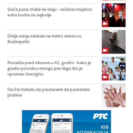
Guča puna, trube ne staju – večeras majstori,
sutra borba za najbolje
Divlja svinja zalutala na metro stanicu u
Budimpešti
Ronaldo pred oltarom u 41. godini – kako je
gradio porodicu mnogo pre nego što je
upoznao Georginu
Da li bi trebalo da prestanete da pucketate
prstima