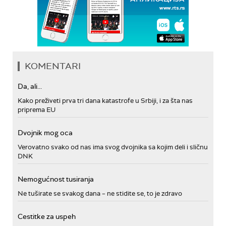
KOMENTARI
Da, ali...
Kako preživeti prva tri dana katastrofe u Srbiji, i za šta nas
priprema EU
Dvojnik mog oca
Verovatno svako od nas ima svog dvojnika sa kojim deli i sličnu
DNK
Nemogućnost tusiranja
Ne tuširate se svakog dana – ne stidite se, to je zdravo
Cestitke za uspeh