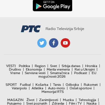
Radio Televizija Srbije
|
|
|
|
|
VESTI
Politika
Region
Svet
Srbija danas
Hronika
|
|
|
|
Društvo
Ekonomija
Merila vremena
Rat u Ukrajini
|
|
|
|
Vreme
Servisne vesti
Smatračnica
Podkast
EU
mogućnosti 2026
|
|
|
|
|
SPORT
Fudbal
Košarka
Tenis
Odbojka
Rukomet
|
|
|
|
Vaterpolo
Atletika
Auto-moto
Ostali sportovi
Memorijal RTS
|
|
|
|
MAGAZIN
Život
Zanimljivosti
Muzika
Tehnologija
|
|
|
|
|
Putujemo
Svet poznatih
Zdravlje
Film i TV
Nauka