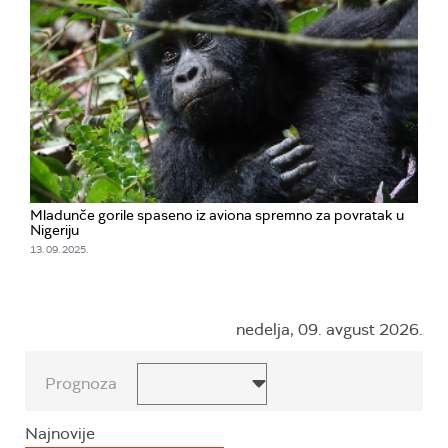
Mladunče gorile spaseno iz aviona spremno za povratak u
Nigeriju
13. 09. 2025.
nedelja, 09. avgust 2026.
Prognoza
Najnovije