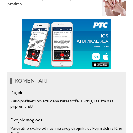
prstima
KOMENTARI
Da, ali...
Kako preživeti prva tri dana katastrofe u Srbiji, i za šta nas
priprema EU
Dvojnik mog oca
Verovatno svako od nas ima svog dvojnika sa kojim deli i sličnu