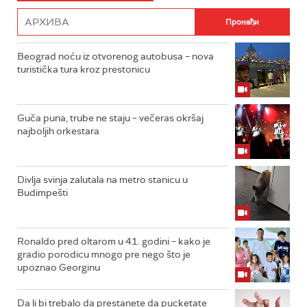
Beograd noću iz otvorenog autobusa – nova
turistička tura kroz prestonicu
Guča puna, trube ne staju – večeras okršaj
najboljih orkestara
Divlja svinja zalutala na metro stanicu u
Budimpešti
Ronaldo pred oltarom u 41. godini – kako je
gradio porodicu mnogo pre nego što je
upoznao Georginu
Da li bi trebalo da prestanete da pucketate