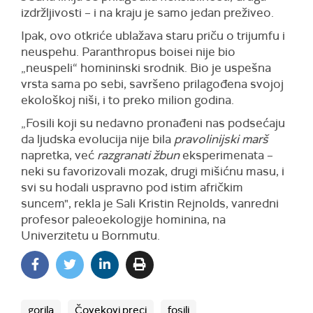
izdržljivosti – i na kraju je samo jedan preživeo.
Ipak, ovo otkriće ublažava staru priču o trijumfu i
neuspehu. Paranthropus boisei nije bio
„neuspeli“ homininski srodnik. Bio je uspešna
vrsta sama po sebi, savršeno prilagođena svojoj
ekološkoj niši, i to preko milion godina.
„Fosili koji su nedavno pronađeni nas podsećaju
da ljudska evolucija nije bila
pravolinijski marš
napretka, već
razgranati žbun
eksperimenata –
neki su favorizovali mozak, drugi mišićnu masu, i
svi su hodali uspravno pod istim afričkim
suncem", rekla je Sali Kristin Rejnolds, vanredni
profesor paleoekologije hominina, na
Univerzitetu u Bornmutu.
gorila
Čovekovi preci
fosili