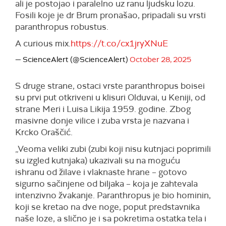
ali je postojao i paralelno uz ranu ljudsku lozu.
Fosili koje je dr Brum pronašao, pripadali su vrsti
paranthropus robustus.
A curious mix.
https://t.co/cx1jryXNuE
— ScienceAlert (@ScienceAlert)
October 28, 2025
S druge strane, ostaci vrste paranthropus boisei
su prvi put otkriveni u klisuri Olduvai, u Keniji, od
strane Meri i Luisa Likija 1959. godine. Zbog
masivne donje vilice i zuba vrsta je nazvana i
Krcko Oraščić.
„Veoma veliki zubi (zubi koji nisu kutnjaci poprimili
su izgled kutnjaka) ukazivali su na moguću
ishranu od žilave i vlaknaste hrane – gotovo
sigurno sačinjene od biljaka – koja je zahtevala
intenzivno žvakanje. Paranthropus je bio hominin,
koji se kretao na dve noge, poput predstavnika
naše loze, a slično je i sa pokretima ostatka tela i