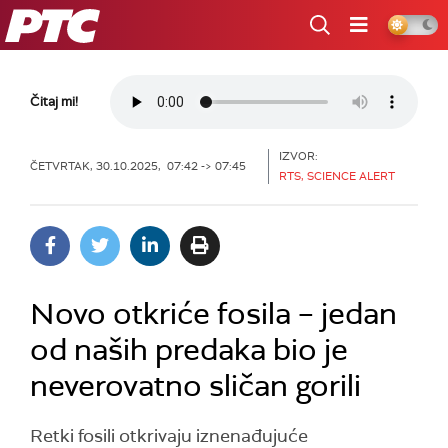
RTS
Čitaj mi!
IZVOR:
ČETVRTAK, 30.10.2025, 07:42 -> 07:45
RTS, SCIENCE ALERT
Novo otkriće fosila – jedan
od naših predaka bio je
neverovatno sličan gorili
Retki fosili otkrivaju iznenađujuće