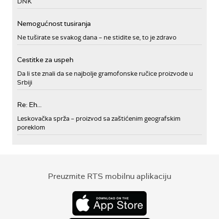
DNK
Nemogućnost tusiranja
Ne tuširate se svakog dana – ne stidite se, to je zdravo
Cestitke za uspeh
Da li ste znali da se najbolje gramofonske ručice proizvode u
Srbiji
Re: Eh...
Leskovačka sprža – proizvod sa zaštićenim geografskim
poreklom
Preuzmite RTS mobilnu aplikaciju