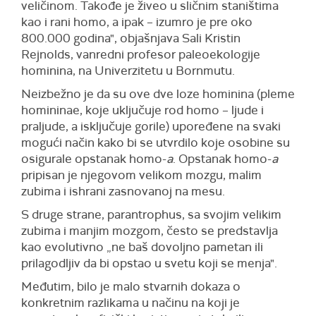
veličinom. Takođe je živeo u sličnim staništima
kao i rani homo, a ipak – izumro je pre oko
800.000 godina", objašnjava Sali Kristin
Rejnolds, vanredni profesor paleoekologije
hominina, na Univerzitetu u Bornmutu.
Neizbežno je da su ove dve loze hominina (pleme
homininae, koje uključuje rod homo – ljude i
praljude, a isključuje gorile) upoređene na svaki
mogući način kako bi se utvrdilo koje osobine su
osigurale opstanak homo-
a
. Opstanak homo-
a
pripisan je njegovom velikom mozgu, malim
zubima i ishrani zasnovanoj na mesu.
S druge strane, parantrophus, sa svojim velikim
zubima i manjim mozgom, često se predstavlja
kao evolutivno „ne baš dovoljno pametan ili
prilagodljiv da bi opstao u svetu koji se menja".
Međutim, bilo je malo stvarnih dokaza o
konkretnim razlikama u načinu na koji je