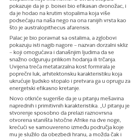
pokazuje da je p. boisei bio efikasan dvonožac, i
da je hodao na krutim stopalima koja više
podsećaju na naša nego na ona ranijih vrsta kao
što je australopithecus afarensis.
Palac je bio poravnat sa ostalima, a zglobovi
pokazuju isti nagib nagore – nazvan dorzalni skliz
– koji omogućava i današnjim ljudima da se
snažno odguruju prilikom hodanja ili trčanja.
Uvijena treća metatarzalna kost formirala je
poprečni luk, arhitektonsku karakteristiku koja
ukrućuje ljudsko stopalo i pretvara ga u oprugu za
energetski efikasno kretanje.
Novo otkriće sugeriše da je u pitanju mešavina
naprednih i primitivnih karakteristika. „U pitanju je
stvorenje sposobno da prelazi raznovrsna
otvorena staništa Istočne Afrike na dve noge,
krećući se samouvereno između područja koje
mu je služilo da obezbedi hranu, a možda čak i