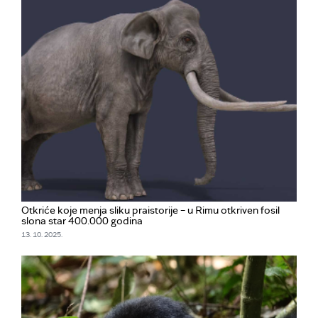
Otkriće koje menja sliku praistorije – u Rimu otkriven fosil
slona star 400.000 godina
13. 10. 2025.