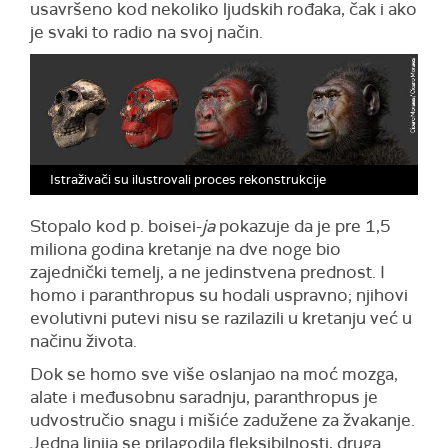
usavršeno kod nekoliko ljudskih rođaka, čak i ako
je svaki to radio na svoj način.
Istraživači su ilustrovali proces rekonstrukcije
Stopalo kod p. boisei-
ja
pokazuje da je pre 1,5
miliona godina kretanje na dve noge bio
zajednički temelj, a ne jedinstvena prednost. I
homo i paranthropus su hodali uspravno; njihovi
evolutivni putevi nisu se razilazili u kretanju već u
načinu života.
Dok se homo sve više oslanjao na moć mozga,
alate i međusobnu saradnju, paranthropus je
udvostručio snagu i mišiće zadužene za žvakanje.
Jedna linija se prilagodila fleksibilnosti, druga