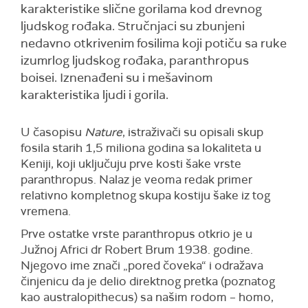
karakteristike slične gorilama kod drevnog
ljudskog rođaka. Stručnjaci su zbunjeni
nedavno otkrivenim fosilima koji potiču sa ruke
izumrlog ljudskog rođaka, paranthropus
boisei. Iznenađeni su i mešavinom
karakteristika ljudi i gorila.
U časopisu
Nature
, istraživači su opisali skup
fosila starih 1,5 miliona godina sa lokaliteta u
Keniji, koji uključuju prve kosti šake vrste
paranthropus. Nalaz je veoma redak primer
relativno kompletnog skupa kostiju šake iz tog
vremena.
Prve ostatke vrste paranthropus otkrio je u
Južnoj Africi dr Robert Brum 1938. godine.
Njegovo ime znači „pored čoveka“ i odražava
činjenicu da je delio direktnog pretka (poznatog
kao australopithecus) sa našim rodom – homo,