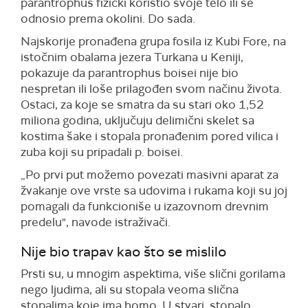
parantrophus fizički koristio svoje telo ili se
odnosio prema okolini. Do sada.
Najskorije pronađena grupa fosila iz Kubi Fore, na
istočnim obalama jezera Turkana u Keniji,
pokazuje da parantrophus boisei nije bio
nespretan ili loše prilagođen svom načinu života.
Ostaci, za koje se smatra da su stari oko 1,52
miliona godina, uključuju delimični skelet sa
kostima šake i stopala pronađenim pored vilica i
zuba koji su pripadali p. boisei.
„Po prvi put možemo povezati masivni aparat za
žvakanje ove vrste sa udovima i rukama koji su joj
pomagali da funkcioniše u izazovnom drevnim
predelu", navode istraživači.
Nije bio trapav kao što se mislilo
Prsti su, u mnogim aspektima, više slični gorilama
nego ljudima, ali su stopala veoma slična
stopalima koje ima homo. U stvari, stopalo