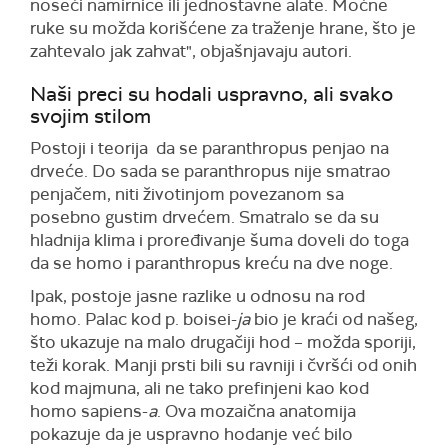
noseći namirnice ili jednostavne alate. Moćne
ruke su možda korišćene za traženje hrane, što je
zahtevalo jak zahvat", objašnjavaju autori.
Naši preci su hodali uspravno, ali svako
svojim stilom
Postoji i teorija da se paranthropus penjao na
drveće. Do sada se paranthropus nije smatrao
penjačem, niti životinjom povezanom sa
posebno gustim drvećem. Smatralo se da su
hladnija klima i proređivanje šuma doveli do toga
da se homo i paranthropus kreću na dve noge.
Ipak, postoje jasne razlike u odnosu na rod
homo. Palac kod p. boisei-
ja
bio je kraći od našeg,
što ukazuje na malo drugačiji hod – možda sporiji,
teži korak. Manji prsti bili su ravniji i čvršći od onih
kod majmuna, ali ne tako prefinjeni kao kod
homo sapiens-
a
. Ova mozaična anatomija
pokazuje da je uspravno hodanje već bilo