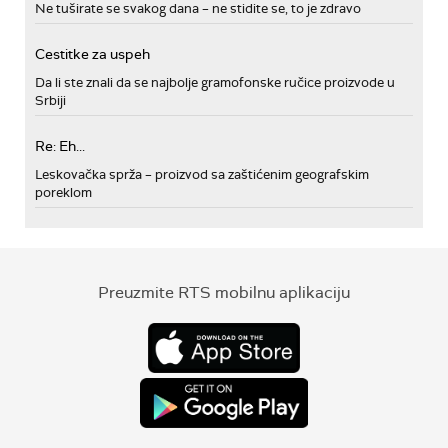
Ne tuširate se svakog dana – ne stidite se, to je zdravo
Cestitke za uspeh
Da li ste znali da se najbolje gramofonske ručice proizvode u
Srbiji
Re: Eh...
Leskovačka sprža – proizvod sa zaštićenim geografskim
poreklom
Preuzmite RTS mobilnu aplikaciju