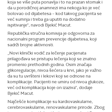
koja se više puta ponavlja i to na prazan stomak i
da u porodičnoj anamnezi ima nekoga ko je već
bolovao od dijabetesa – kod takvog pacijenta se
već sumnja i treba ga uputiti na dodatno
ispitivanje“, navodi Bjekić Macut.
Republička stručna komisija je odgovorna za
nacionalni program prevencije dijabetesa, koji
sadrži brojne aktivnosti.
„Novi klinički vodič za lečenje pacijenata
prilagođava se pristupu lečenja koji se znatno
promenio prethodnih godina. Osim značaja
glikoregulacije, nivoa šećera u krvi, jako je važno
da su tu uvršteni i lekovi koji se odnose na
komplikacije. Pacijenti ne umiru od nivoa glukoze,
već od komplikacija koje on izaziva“, dodaje
Bjekić Macut.
Najčešće komplikacije su kardiovaskularne,
cerebrovaskularne, renovaskularne prirode. Zbog