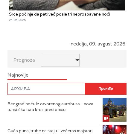
Srce počinje da pati već posle tri neprospavane noći
24. 05. 2025.
nedelja, 09. avgust 2026.
Prognoza
Najnovije
Beograd noću iz otvorenog autobusa – nova
turistička tura kroz prestonicu
Guča puna, trube ne staju – večeras majstori,