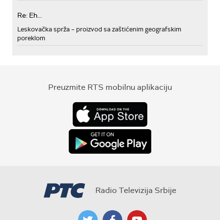
Re: Eh...
Leskovačka sprža – proizvod sa zaštićenim geografskim
poreklom
Preuzmite RTS mobilnu aplikaciju
Radio Televizija Srbije