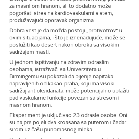
za masnijom hranom, ali to dodatno može
pogoršati stres na kardiovaskularni sistem,
produžavajući oporavak organizma.
Dobra vest je da možda postoji „protivotrov" u
ovim situacijama, i što je iznenađujuće, može se
poslužiti kao desert nakon obroka sa visokim
sadržajem masti.
U jednom ispitivanju na zdravim odraslim
osobama, istraživači sa Univerziteta u
Birmingemu su pokazali da pijenje napitaka
napravljenih od kakao-praha, koji ima visoki
sadržaj antioksidanata, može potencijalno ublažiti
pad vaskularne funkcije povezan sa stresom i
masnom hranom.
Eksperiment je uključivao 23 odrasle osobe. Oni
su najpre pojeli dva kroasana sa puterom i čedar
sirom uz čašu punomasnog mleka.