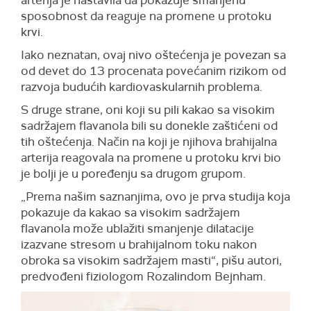
sposobnost da reaguje na promene u protoku
krvi.
Iako neznatan, ovaj nivo oštećenja je povezan sa
od devet do 13 procenata povećanim rizikom od
razvoja budućih kardiovaskularnih problema.
S druge strane, oni koji su pili kakao sa visokim
sadržajem flavanola bili su donekle zaštićeni od
tih oštećenja. Način na koji je njihova brahijalna
arterija reagovala na promene u protoku krvi bio
je bolji je u poređenju sa drugom grupom.
„Prema našim saznanjima, ovo je prva studija koja
pokazuje da kakao sa visokim sadržajem
flavanola može ublažiti smanjenje dilatacije
izazvane stresom u brahijalnom toku nakon
obroka sa visokim sadržajem masti“, pišu autori,
predvođeni fiziologom Rozalindom Bejnham.