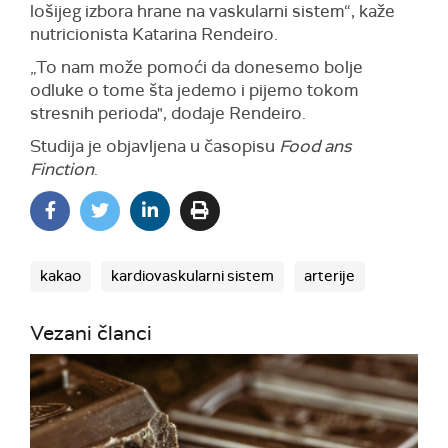
lošijeg izbora hrane na vaskularni sistem“, kaže
nutricionista Katarina Rendeiro.
„To nam može pomoći da donesemo bolje
odluke o tome šta jedemo i pijemo tokom
stresnih perioda", dodaje Rendeiro.
Studija je objavljena u časopisu
Food ans
Finction
.
kakao
kardiovaskularni sistem
arterije
Vezani članci