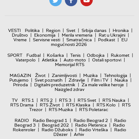
|
|
|
|
|
VESTI
Politika
Region
Svet
Srbija danas
Hronika
|
|
|
|
Društvo
Ekonomija
Merila vremena
Rat u Ukrajini
|
|
|
|
Vreme
Servisne vesti
Smatračnica
Podkast
EU
mogućnosti 2026
|
|
|
|
|
SPORT
Fudbal
Košarka
Tenis
Odbojka
Rukomet
|
|
|
|
Vaterpolo
Atletika
Auto-moto
Ostali sportovi
Memorijal RTS
|
|
|
|
MAGAZIN
Život
Zanimljivosti
Muzika
Tehnologija
|
|
|
|
|
Putujemo
Svet poznatih
Zdravlje
Film i TV
Nauka
|
|
|
Priroda
Digitalni preduzetnik
Za male velike heroje
Naizgled zdrav
|
|
|
|
|
TV
RTS 1
RTS 2
RTS 3
RTS Svet
RTS Nauka
|
|
|
|
RTS Drama
RTS Život
RTS Klasika
RTS Kolo
RTS
|
|
Trezor
RTS Muzika
RTS Poletarac
|
|
RADIO
Radio Beograd 1
Radio Beograd 2
Radio
|
|
|
Beograd 3
Beograd 202
Radio Pletenica
Radio
|
|
|
Rokenroler
Radio Džuboks
Radio Vrteška
Radio
|
Džezer
Arhiv