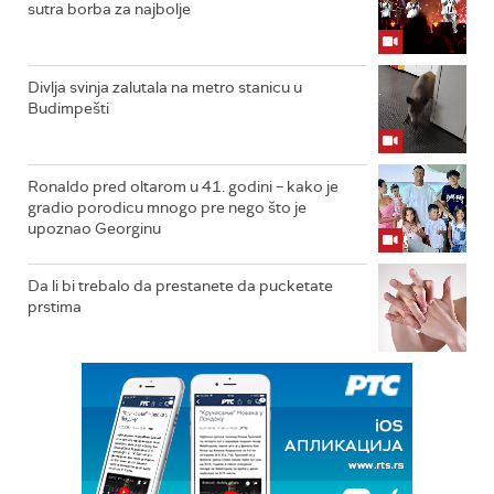
sutra borba za najbolje
Divlja svinja zalutala na metro stanicu u
Budimpešti
Ronaldo pred oltarom u 41. godini – kako je
gradio porodicu mnogo pre nego što je
upoznao Georginu
Da li bi trebalo da prestanete da pucketate
prstima