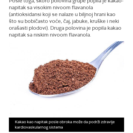
Posle toga, skoro polovina grupe popila je kakao-
napitak sa visokim nivoom flavanola
(antioksidansi koji se nalaze u biljnoj hrani kao
što su bobičasto voće, čaj, jabuke, kruške i neki
orašasti plodovi). Druga polovina je popila kakao
napitak sa niskim nivoom flavanola.
Kakao kao napitak posle obroka može da podrži zdravlje
kardiovaskularnog sistema