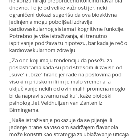
ne konzumiraju preporučenu količinu flavanola
dnevno. To je od velike važnosti jer, neki
ograničeni dokazi sugerišu da ova bioaktivna
jedinjenja mogu poboljšati zdravlje
kardiovaskularnog sistema i kognitivne funkcije.
Potrebno je više istraživanja, ali trenutno
ispitivanje podržava tu hipotezu, bar kada je reč o
kardiovaskularnom zdravlju.
„Za one koji imaju tendenciju da posežu za
poslasticama kada su pod stresom ili zavise od
„suve" i „brze" hrane jer rade na poslovima pod
visokim pritiskom ili im je malo vremena, a
uključivanje nekih od ovih malih promena moglo
bi da napravi stvarnu razliku“, kaže biološki
psiholog Jet Veldhuijzen van Zanten iz
Birmingema.
„Naše istraživanje pokazuje da se pijenje ili
jedenje hrane sa visokim sadržajem flavanola
može koristiti kao strategija za ublažavanje uticaja