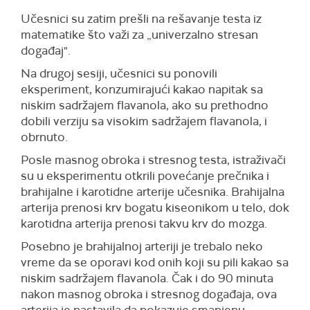
Učesnici su zatim prešli na rešavanje testa iz
matematike što važi za „univerzalno stresan
događaj".
Na drugoj sesiji, učesnici su ponovili
eksperiment, konzumirajući kakao napitak sa
niskim sadržajem flavanola, ako su prethodno
dobili verziju sa visokim sadržajem flavanola, i
obrnuto.
Posle masnog obroka i stresnog testa, istraživači
su u eksperimentu otkrili povećanje prečnika i
brahijalne i karotidne arterije učesnika. Brahijalna
arterija prenosi krv bogatu kiseonikom u telo, dok
karotidna arterija prenosi takvu krv do mozga.
Posebno je brahijalnoj arteriji je trebalo neko
vreme da se oporavi kod onih koji su pili kakao sa
niskim sadržajem flavanola. Čak i do 90 minuta
nakon masnog obroka i stresnog događaja, ova
arterija je nastavila da pokazuje smanjenu