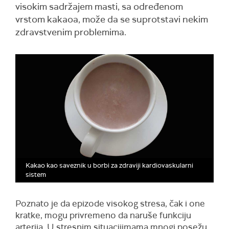
visokim sadržajem masti, sa određenom
vrstom kakaoa, može da se suprotstavi nekim
zdravstvenim problemima.
Kakao kao saveznik u borbi za zdraviji kardiovaskularni
sistem
Poznato je da epizode ​​visokog stresa, čak i one
kratke, mogu privremeno da naruše funkciju
arterija. U stresnim situacijimama mnogi posežu