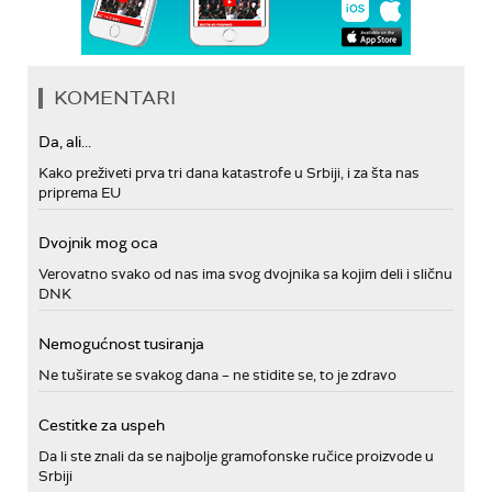
KOMENTARI
Da, ali...
Kako preživeti prva tri dana katastrofe u Srbiji, i za šta nas
priprema EU
Dvojnik mog oca
Verovatno svako od nas ima svog dvojnika sa kojim deli i sličnu
DNK
Nemogućnost tusiranja
Ne tuširate se svakog dana – ne stidite se, to je zdravo
Cestitke za uspeh
Da li ste znali da se najbolje gramofonske ručice proizvode u
Srbiji