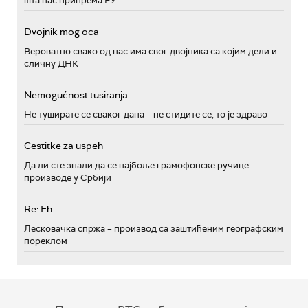
шта нас припрема ЕУ
Dvojnik mog oca
Вероватно свако од нас има свог двојника са којим дели и
сличну ДНК
Nemogućnost tusiranja
Не туширате се сваког дана – не стидите се, то је здраво
Cestitke za uspeh
Да ли сте знали да се најбоље грамофонске ручице
производе у Србији
Re: Eh...
Лесковачка спржа – производ са заштићеним географским
пореклом