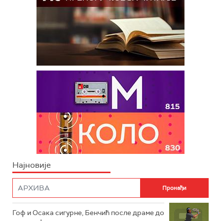
Најновије
Гоф и Осака сигурне, Бенчић после драме до