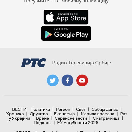
Преузмите РТС мобилну апликацију
Радио Телевизија Србије
|
|
|
|
ВЕСТИ
Политика
Регион
Свет
Србија данас
|
|
|
|
Хроника
Друштво
Економија
Мерила времена
Рат
|
|
|
|
у Украјини
Време
Сервисне вести
Сматрачница
|
Подкаст
ЕУ могућности 2026