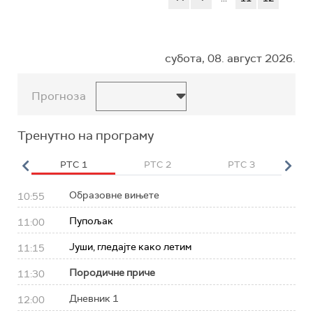
субота, 08. август 2026.
Прогноза
Тренутно на програму
HD
РТС 1
РТС 2
РТС 3
Р
Образовне вињете
10:55
Пупољак
11:00
Јуши, гледајте како летим
11:15
Породичне приче
11:30
Дневник 1
12:00