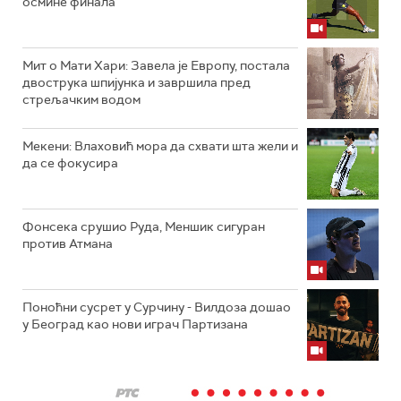
осмине финала
Мит о Мати Хари: Завела је Европу, постала
двострука шпијунка и завршила пред
стрељачким водом
Мекени: Влаховић мора да схвати шта жели и
да се фокусира
Фонсека срушио Руда, Меншик сигуран
против Атмана
Поноћни сусрет у Сурчину - Вилдоза дошао
у Београд као нови играч Партизана