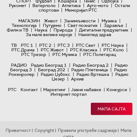
|
|
|
|
СПОРТ
Фудбал
Кошарка
Тенис
Одбојка
|
|
|
|
Рукомет
Ватерполо
Атлетика
Ауто-мото
Остали
|
спортови
Меморијал РТС
|
|
|
МАГАЗИН
Живот
Занимљивости
Музика
|
|
|
|
Технологијa
Путујемо
Свет познатих
Здравље
|
|
|
|
Филм и ТВ
Наука
Природа
Дигитални предузетник
|
За мале велике хероје
Наизглед здрав
|
|
|
|
|
ТВ
РТС 1
РТС 2
РТС 3
РТС Свет
РТС Наука
|
|
|
|
РТС Драма
РТС Живот
РТС Класика
РТС Коло
|
|
РТС Трезор
РТС Музика
РТС Полетарац
|
|
РАДИО
Радио Београд 1
Радио Београд 2
Радио
|
|
|
Београд 3
Београд 202
Радио Плетеница
Радио
|
|
|
Рокенролер
Радио Џубокс
Радио Вртешка
Радио
|
Џезер
Архив
|
|
|
|
РТС
Контакт
Маркетинг
Јавне набавке
Конкурси
Интернет портал
МАПА САЈТА
Приватност
Copyright
Правила употребе садржаја
Мапа
|
|
|
сајта