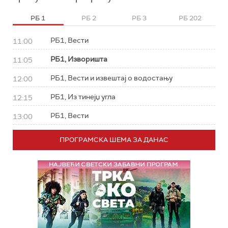
РБ 1
РБ 2
РБ 3
РБ 202
РБ1, Вести
11:00
РБ1, Изворишта
11:05
РБ1, Вести и извештај о водостању
12:00
РБ1, Из тинејџ угла
12:15
РБ1, Вести
13:00
ПРОГРАМСКА ШЕМА ЗА ДАНАС