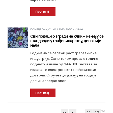
Прочитај
ПОНЕДЕЉАК, 01. МАЈ 2023, 20:55 -> 21:44
Сви подаци о згради на клик – мењају се
стандарди у грађевинарству, цена није
мала
Годинама се бележи раст грађевинске
индустрије. Само током прошле године
поднето је више од 144.000 захтева за
издавање електронских грађевинских
дозвола. Стручњаци указују на то да је
даљи напредак овог...
Прочитај
13
<<
<
...
11
12