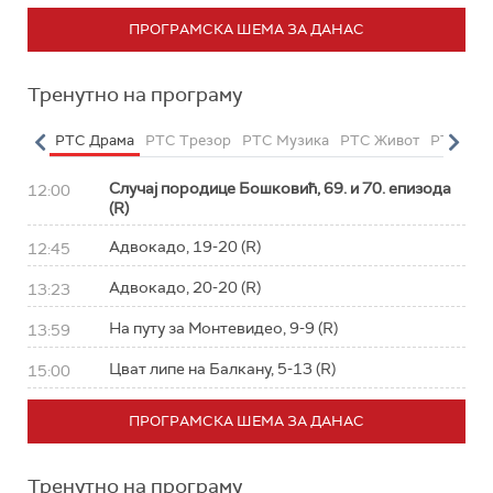
ПРОГРАМСКА ШЕМА ЗА ДАНАС
Тренутно на програму
етарац
РТС Драма
РТС Трезор
РТС Музика
РТС Живот
РТС Кла
Случај породице Бошковић, 69. и 70. епизода
12:00
(R)
Адвокадо, 19-20 (R)
12:45
Адвокадо, 20-20 (R)
13:23
На путу за Монтевидео, 9-9 (R)
13:59
Цват липе на Балкану, 5-13 (R)
15:00
ПРОГРАМСКА ШЕМА ЗА ДАНАС
Тренутно на програму