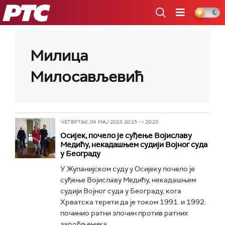
РТС
Милица
Милосављевић
ЧЕТВРТАК, 04. МАЈ 2023, 20:15 -> 20:23
Осијек, почело је суђење Војиславу
Медићу, некадашњем судији Војног суда
у Београду
У Жупанијском суду у Осијеку почело је
суђење Војиславу Медићу, некадашњем
судији Војног суда у Београду, кога
Хрватска терети да је током 1991. и 1992.
починио ратни злочин против ратних
заробљеника...