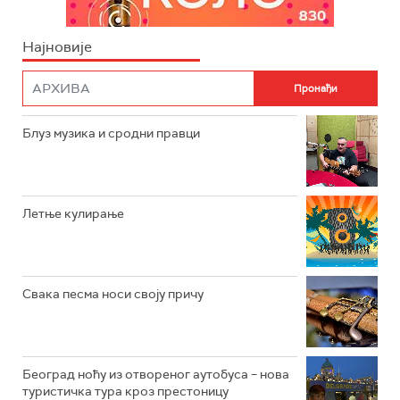
Најновије
Блуз музика и сродни правци
Летње кулирање
Свака песма носи своју причу
Београд ноћу из отвореног аутобуса – нова
туристичка тура кроз престоницу