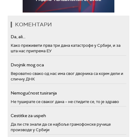
КОМЕНТАРИ
Da, ali...
Како преживети прва три дана катастрофе у Србији, и за
шта нас припрема ЕУ
Dvojnik mog oca
Вероватно свако од нас има свог двојника са којим дели и
сличну ДНК
Nemogućnost tusiranja
Не туширате се сваког дана – не стидите се, то је здраво
Cestitke za uspeh
Да ли сте знали да се најбоље грамофонске ручице
производе у Србији