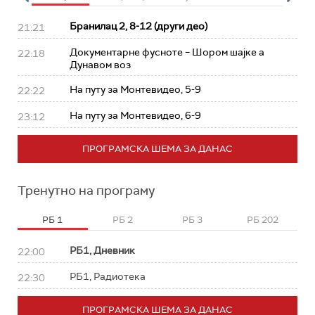
Бранилац 2, 8-12 (други део)
21:21
Документарне фусноте – Шором шајке а
22:18
Дунавом воз
На путу за Монтевидео, 5-9
22:22
На путу за Монтевидео, 6-9
23:12
ПРОГРАМСКА ШЕМА ЗА ДАНАС
Тренутно на програму
РБ 1
РБ 2
РБ 3
РБ 202
РБ1, Дневник
22:00
РБ1, Радиотека
22:30
ПРОГРАМСКА ШЕМА ЗА ДАНАС