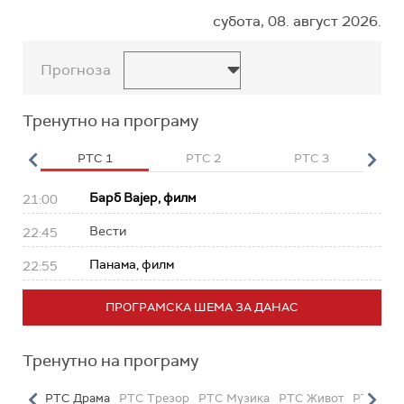
субота, 08. август 2026.
Прогноза
Тренутно на програму
HD
РТС 1
РТС 2
РТС 3
Р
Барб Вајер, филм
21:00
Вести
22:45
Панама, филм
22:55
ПРОГРАМСКА ШЕМА ЗА ДАНАС
Тренутно на програму
етарац
РТС Драма
РТС Трезор
РТС Музика
РТС Живот
РТС Кла