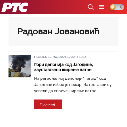
РТС
Радован Јовановић
НЕДЕЉА, 10. МАЈ 2026, 17:20 -> 19:15
Гори депонија код Јагодине,
заустављено ширење ватре
На регионалној депонији "Гигош" код
Јагодине избио је пожар. Ватрогасци су
успели да спрече ширење ватре...
Прочитај