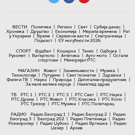
|
|
|
|
ВЕСТИ
Политика
Регион
Свет
Србија данас
|
|
|
|
Хроника
Друштво
Економија
Мерила времена
Рат
|
|
|
|
у Украјини
Време
Сервисне вести
Сматрачница
|
Подкаст
ЕУ могућности 2026
|
|
|
|
СПОРТ
Фудбал
Кошарка
Тенис
Одбојка
|
|
|
|
Рукомет
Ватерполо
Атлетика
Ауто-мото
Остали
|
спортови
Меморијал РТС
|
|
|
МАГАЗИН
Живот
Занимљивости
Музика
|
|
|
|
Технологијa
Путујемо
Свет познатих
Здравље
|
|
|
|
Филм и ТВ
Наука
Природа
Дигитални предузетник
|
За мале велике хероје
Наизглед здрав
|
|
|
|
|
ТВ
РТС 1
РТС 2
РТС 3
РТС Свет
РТС Наука
|
|
|
|
РТС Драма
РТС Живот
РТС Класика
РТС Коло
|
|
РТС Трезор
РТС Музика
РТС Полетарац
|
|
РАДИО
Радио Београд 1
Радио Београд 2
Радио
|
|
|
Београд 3
Београд 202
Радио Плетеница
Радио
|
|
|
Рокенролер
Радио Џубокс
Радио Вртешка
Радио
|
Џезер
Архив