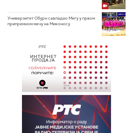
Универзитет Обурн савладао Мегу у првом
припремном мечу на Миконосу