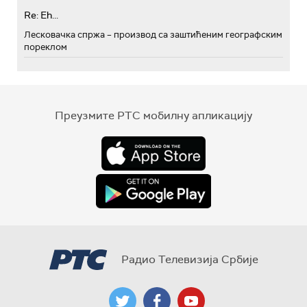
Re: Eh...
Лесковачка спржа – производ са заштићеним географским
пореклом
Преузмите РТС мобилну апликацију
Радио Телевизија Србије