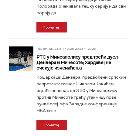
Колорада очекивала тешку серију и да сви
морају да...
Прочитај
ЧЕТВРТАК, 23. АПР 2026, 20:23 -> 20:28
РТС у Минеаполису пред трећи дуел
Денвера и Минесоте; Хардавеј не
очекује изненађења
Кошаркаши Денвера, предвођени српским
репрезентативцем Николом Јокићем,
играће вечерас од 3.30 у Минеаполису
против Минесоте трећу утакмицу прве
рунде плеј-офа Западне конференције
НБА лиге...
Прочитај