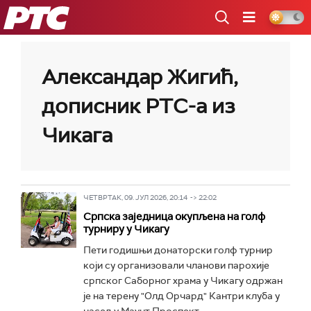
РТС
Александар Жигић,
дописник РТС-а из
Чикага
ЧЕТВРТАК, 09. ЈУЛ 2026, 20:14 -> 22:02
Српска заједница окупљена на голф
турниру у Чикагу
Пети годишњи донаторски голф турнир
који су организовали чланови парохије
српског Саборног храма у Чикагу одржан
је на терену "Олд Орчард" Кантри клуба у