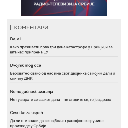
КОМЕНТАРИ
Da, ali...
Како преживети прва три дана катастрофе у Србији, и за
шта нас припрема ЕУ
Dvojnik mog oca
Вероватно свако од нас има свог двојника са којим дели и
сличну ДНК
Nemogućnost tusiranja
Не туширате се сваког дана – не стидите се, то је здраво
Cestitke za uspeh
Да ли сте знали да се најбоље грамофонске ручице
производе у Србији