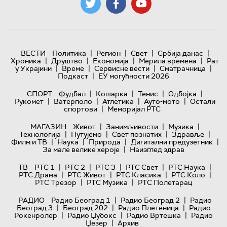
|
|
|
|
ВЕСТИ
Политика
Регион
Свет
Србија данас
|
|
|
|
Хроника
Друштво
Економија
Мерила времена
Рат
|
|
|
|
у Украјини
Време
Сервисне вести
Сматрачница
|
Подкаст
ЕУ могућности 2026
|
|
|
|
СПОРТ
Фудбал
Кошарка
Тенис
Одбојка
|
|
|
|
Рукомет
Ватерполо
Атлетика
Ауто-мото
Остали
|
спортови
Меморијал РТС
|
|
|
МАГАЗИН
Живот
Занимљивости
Музика
|
|
|
|
Технологијa
Путујемо
Свет познатих
Здравље
|
|
|
|
Филм и ТВ
Наука
Природа
Дигитални предузетник
|
За мале велике хероје
Наизглед здрав
|
|
|
|
|
ТВ
РТС 1
РТС 2
РТС 3
РТС Свет
РТС Наука
|
|
|
|
РТС Драма
РТС Живот
РТС Класика
РТС Коло
|
|
РТС Трезор
РТС Музика
РТС Полетарац
|
|
РАДИО
Радио Београд 1
Радио Београд 2
Радио
|
|
|
Београд 3
Београд 202
Радио Плетеница
Радио
|
|
|
Рокенролер
Радио Џубокс
Радио Вртешка
Радио
|
Џезер
Архив