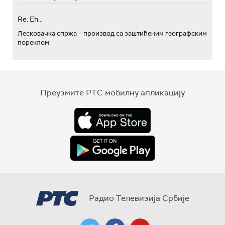
Re: Eh...
Лесковачка спржа – производ са заштићеним географским
пореклом
Преузмите РТС мобилну апликацију
Радио Телевизија Србије