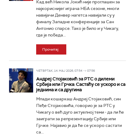
Кад већ Никола Јокић није проглашен за
најкориснијег играча НБА сезоне, многи
навијачи Денвер нагетса навијали су у
финалу Западне конференције за Сан
Антонио спарсе. Тако је било и у Чикагу,
где је победа...
Прочитај
ЧЕТВРТАК, 14. МАЈ 2026, 07:54 -> 07:56
Андреј Стојаковић за РТС о дилеми
Србија или Грчка: Састаћу се ускоро и са
једнима и са другима
Млади кошаркаш Андреј Стојаковић, син
Пеђе Стојаковића, говорио је за РТС у
Чикагу о већ дуго актуелној теми - да ли ће
заиграти за репрезентацију Србије или
Грчке. Најавио је да ће се ускоро састати
са...