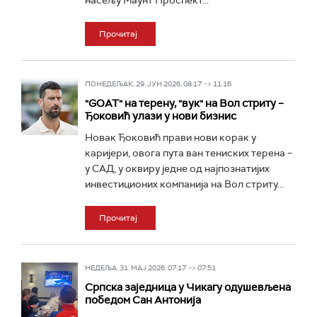
насељу Маунт Проспект...
Прочитај
ПОНЕДЕЉАК, 29. ЈУН 2026, 08:17 -> 11:16
"GOAT" на терену, "вук" на Вол стриту –
Ђоковић улази у нови бизнис
Новак Ђоковић прави нови корак у
каријери, овога пута ван тениских терена –
у САД, у оквиру једне од најпознатијих
инвестиционих компанија на Вол стриту...
Прочитај
НЕДЕЉА, 31. МАЈ 2026, 07:17 -> 07:51
Српска заједница у Чикагу одушевљена
победом Сан Антонија