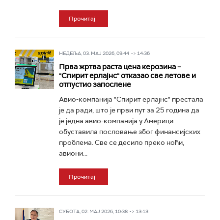
Прочитај
НЕДЕЉА, 03. МАЈ 2026, 09:44 -> 14:36
Прва жртва раста цена керозина –
"Спирит ерлајнс" отказао све летове и
отпустио запослене
Авио-компанија "Спирит ерлајнс" престала
je да ради, што је први пут за 25 година да
је једна авио-компанија у Америци
обуставила пословање због финансијских
проблема. Све се десило преко ноћи,
авиони...
Прочитај
СУБОТА, 02. МАЈ 2026, 10:38 -> 13:13