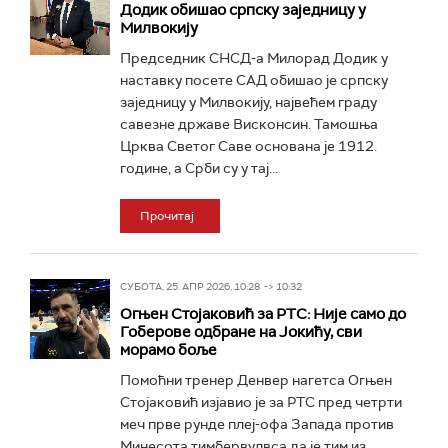
Додик обишао српску заједницу у
Милвокију
Председник СНСД-а Милорад Додик у
наставку посете САД обишао је српску
заједницу у Милвокију, највећем граду
савезне државе Висконсин. Тамошња
Црква Светог Саве основана је 1912.
године, а Срби су у тај...
Прочитај
СУБОТА, 25. АПР 2026, 10:28 -> 10:32
Огњен Стојаковић за РТС: Није само до
Гоберове одбране на Јокићу, сви
морамо боље
Помоћни тренер Денвер нагетса Огњен
Стојаковић изјавио је за РТС пред четрти
меч прве рунде плеј-офа Запада против
Минесота тимбервулвса да је тим из