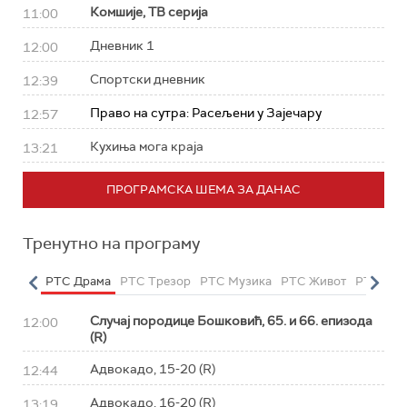
Комшије, ТВ серија
11:00
Дневник 1
12:00
Спортски дневник
12:39
Право на сутра: Расељени у Зајечару
12:57
Кухиња мога краја
13:21
ПРОГРАМСКА ШЕМА ЗА ДАНАС
Тренутно на програму
етарац
РТС Драма
РТС Трезор
РТС Музика
РТС Живот
РТС Кла
Случај породице Бошковић, 65. и 66. епизода
12:00
(R)
Адвокадо, 15-20 (R)
12:44
Адвокадо, 16-20 (R)
13:19