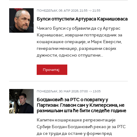
ПОНЕДЕЉАК, 06. АПР 2026, 21:55 -> 21:55
Булси отпустили Артураса Карнишоваса
Чикаго Булси су објавили да су Артурас
Карнишовас, извршни потпредседник за
кошаркашке операције, и Марк Еверсли,
генерални менаџер, разрешени својих
дужности, односно отпуштени...
Прочитај
ПОНЕДЕЉАК, 30. МАР 2026, 07:00 -> 13:05
Богдановић за РТС о повратку у
Партизан: Главом сам у Клиперсима, не
размишљам шта ће бити следеће године
Капитен кошаркашке репрезентације
Србије Богдан Богдановић рекао је за РТС
да се труди да остане у форми пред