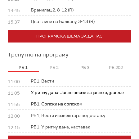
Бранилац 2, 8-12 (R)
14:45
Цват липе на Балкану, 3-13 (R)
15:37
ПРОГРАМСКА ШЕМА ЗА ДАНАС
Тренутно на програму
РБ 1
РБ 2
РБ 3
РБ 202
РБ1, Вести
11:00
У ритму дана: Јавне чесме за јавно здравље
11:05
РБ1, Српски на српском
11:55
РБ1, Вести и извештај о водостању
12:00
РБ1, У ритму дана, наставак
12:15