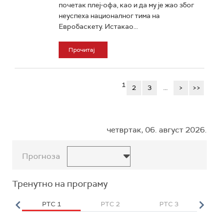
почетак плеј-офа, као и да му је жао због
неуспеха националног тима на
Евробаскету. Истакао...
Прочитај
1
2
3
...
>
>>
четвртак, 06. август 2026.
Прогноза
Тренутно на програму
HD
РТС 1
РТС 2
РТС 3
Р