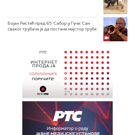
Бојан Ристић пред 65. Сабор у Гучи: Сан
сваког трубача је да постане мајстор трубе