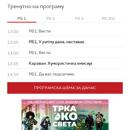
Тренутно на програму
РБ 1
РБ 2
РБ 3
РБ 202
РБ1, Вести
13:00
РБ1, У ритму дана, наставак
13:05
РБ1, Вести
14:00
Караван: Хумористичка емисија
14:05
РБ1, Да вас подсетимо
14:55
ПРОГРАМСКА ШЕМА ЗА ДАНАС