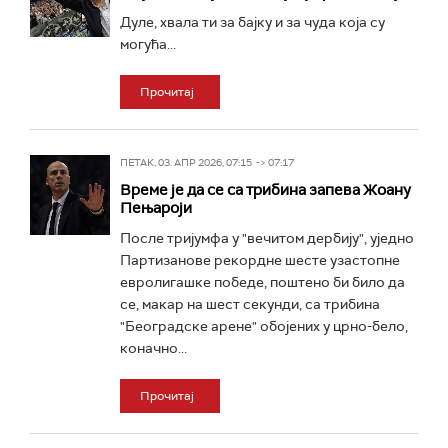
Дуле, хвала ти за бајку и за чуда која су
могућа...
Прочитај
ПЕТАК, 03. АПР 2026, 07:15 -> 07:17
Време је да се са трибина запева Жоану
Пењароји
После тријумфа у "вечитом дербију", уједно
Партизанове рекордне шесте узастопне
евролигашке победе, поштено би било да
се, макар на шест секунди, са трибина
"Београдске арене" обојених у црно-бело,
коначно...
Прочитај