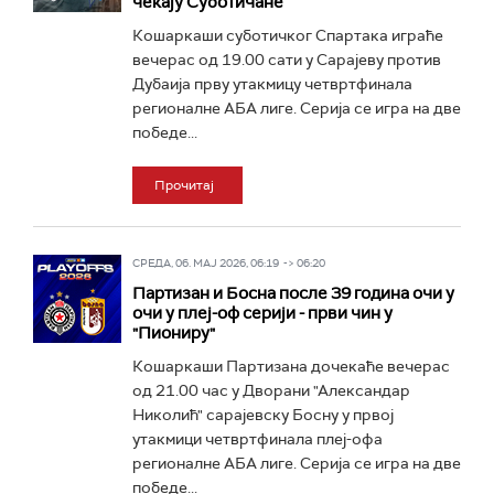
чекају Суботичане
Кошаркаши суботичког Спартака играће
вечерас од 19.00 сати у Сарајеву против
Дубаија прву утакмицу четвртфинала
регионалне АБА лиге. Серија се игра на две
победе...
Прочитај
СРЕДА, 06. МАЈ 2026, 06:19 -> 06:20
Партизан и Босна после 39 година очи у
очи у плеј-оф серији - први чин у
"Пиониру"
Кошаркаши Партизана дочекаће вечерас
од 21.00 час у Дворани "Александар
Николић" сарајевску Босну у првој
утакмици четвртфинала плеј-офа
регионалне АБА лиге. Серија се игра на две
победе...