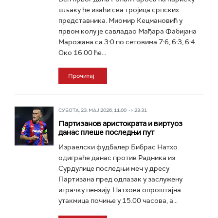
шљаку ће изаћи сва тројица српских
представника. Миомир Кецмановић у
првом колу је савладао Мађара Фабијана
Марожана са 3:0 по сетовима 7:6, 6:3, 6:4.
Око 16.00 ће...
Прочитај
СУБОТА, 23. МАЈ 2026, 11:00 -> 23:31
Партизанов аристократа и виртуоз
данас плеше последњи пут
Израелски фудбалер Бибрас Натхо
одиграће данас против Радника из
Сурдулице последњи меч у дресу
Партизана пред одлазак у заслужену
играчку пензију. Натхова опроштајна
утакмица почиње у 15.00 часова, а...