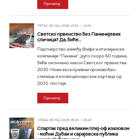
Прочитај
ПЕТАК, 08. МАЈ 2026, 10:32 -> 12:04
Светско првенство без Панинијевих
сличица? Да, биће...
Партнерство између Фифе и италијанске
компаније "Панини", дуго скоро 60 година,
биће окончано након Светског првенства
2030. Нови ексклузивни произвођач
сличица и колекционарских картица од
2031. постаје...
Прочитај
СРЕДА, 06. МАЈ 2026, 06:20 -> 06:20
Спартак пред великим плеј-оф изазовом
- моћни Дубаи и сарајевска публика