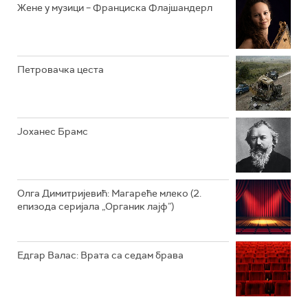
Жене у музици – Франциска Флајшандерл
Петровачка цеста
Јоханес Брамс
Олга Димитријевић: Магареће млеко (2.
епизода серијала „Органик лајф”)
Едгар Валас: Врата са седам брава