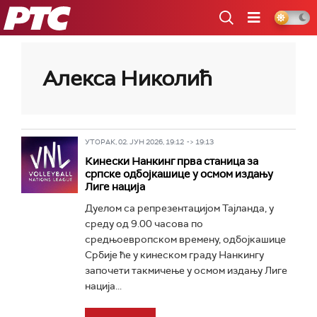
РТС
Алекса Николић
УТОРАК, 02. ЈУН 2026, 19:12 -> 19:13
Кинески Нанкинг прва станица за
српске одбојкашице у осмом издању
Лиге нација
Дуелом са репрезентацијом Тајланда, у
среду од 9.00 часова по
средњоевропском времену, одбојкашице
Србије ће у кинеском граду Нанкингу
започети такмичење у осмом издању Лиге
нација...