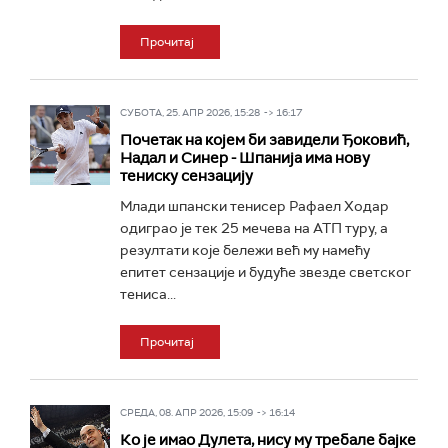
Прочитај
СУБОТА, 25. АПР 2026, 15:28 -> 16:17
Почетак на којем би завидели Ђоковић,
Надал и Синер - Шпанија има нову
тениску сензацију
Млади шпански тенисер Рафаел Ходар
одиграо је тек 25 мечева на АТП туру, а
резултати које бележи већ му намећу
епитет сензације и будуће звезде светског
тениса...
Прочитај
СРЕДА, 08. АПР 2026, 15:09 -> 16:14
Ко је имао Дулета, нису му требале бајке