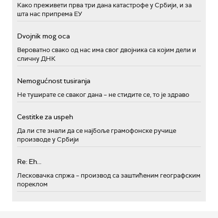
Како преживети прва три дана катастрофе у Србији, и за
шта нас припрема ЕУ
Dvojnik mog oca
Вероватно свако од нас има свог двојника са којим дели и
сличну ДНК
Nemogućnost tusiranja
Не туширате се сваког дана – не стидите се, то је здраво
Cestitke za uspeh
Да ли сте знали да се најбоље грамофонске ручице
производе у Србији
Re: Eh...
Лесковачка спржа – производ са заштићеним географским
пореклом