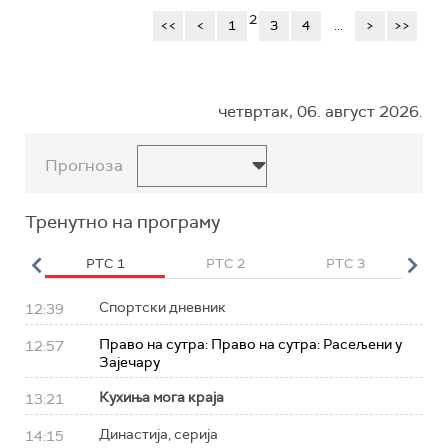
2
<<
<
1
3
4
...
>
>>
четвртак, 06. август 2026.
Прогноза
Тренутно на програму
HD
РТС 1
РТС 2
РТС 3
Р
Спортски дневник
12:39
Право на сутра: Право на сутра: Расељени у
12:57
Зајечару
Кухиња мога краја
13:21
Династија, серија
14:15