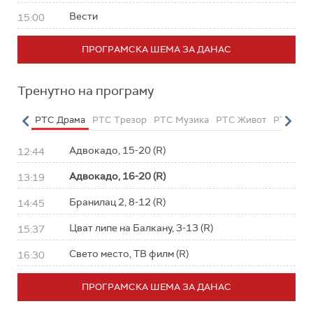
Вести
15:00
ПРОГРАМСКА ШЕМА ЗА ДАНАС
Тренутно на програму
етарац
РТС Драма
РТС Трезор
РТС Музика
РТС Живот
РТС Кла
Адвокадо, 15-20 (R)
12:44
Адвокадо, 16-20 (R)
13:19
Бранилац 2, 8-12 (R)
14:45
Цват липе на Балкану, 3-13 (R)
15:37
Свето место, ТВ филм (R)
16:30
ПРОГРАМСКА ШЕМА ЗА ДАНАС