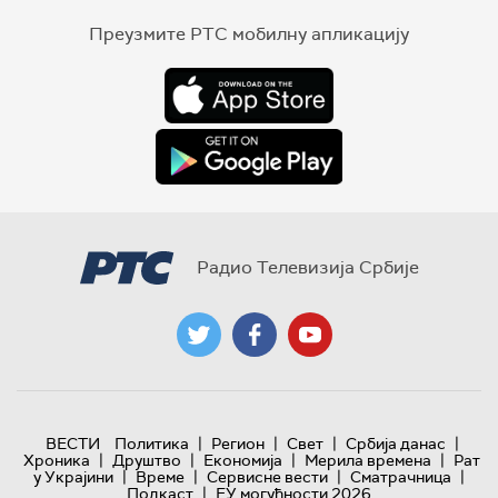
Преузмите РТС мобилну апликацију
Радио Телевизија Србије
|
|
|
|
ВЕСТИ
Политика
Регион
Свет
Србија данас
|
|
|
|
Хроника
Друштво
Економија
Мерила времена
Рат
|
|
|
|
у Украјини
Време
Сервисне вести
Сматрачница
|
Подкаст
ЕУ могућности 2026