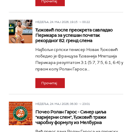
Прочитај
НЕДЕЉА, 24. МАЈ 2026, 19:15 -> 00:22
Ђоковић после преокрета савладао
Перикара за успешан почетак
рекордног 82. гренд слема
Најбољи српски тенисер Новак Ђоковић
победио је Француза Ђованија Мпетшија
Перикара резултатом 3:1 (5:7, 7:5, 6:1, 6:4) у
првом колу Ролан Гароса...
Прочитај
НЕДЕЉА, 24. МАЈ 2026, 06:30 -> 23:01
Почео Ролан Гарос - Синер циља
"каријерни слем", Ђоковић тражи
чаробну формулу из Мелбурна
Већ првог дана Ролан Гароса на париску