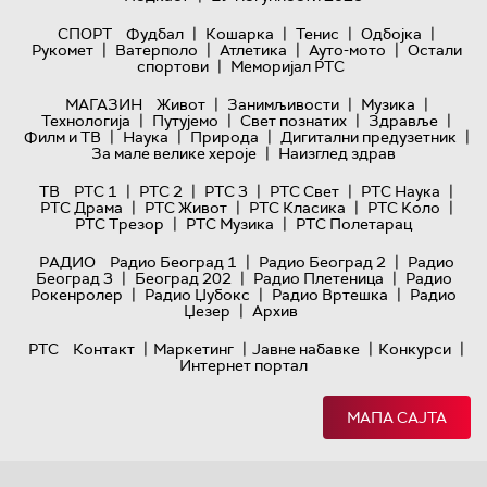
|
|
|
|
СПОРТ
Фудбал
Кошарка
Тенис
Одбојка
|
|
|
|
Рукомет
Ватерполо
Атлетика
Ауто-мото
Остали
|
спортови
Меморијал РТС
|
|
|
МАГАЗИН
Живот
Занимљивости
Музика
|
|
|
|
Технологијa
Путујемо
Свет познатих
Здравље
|
|
|
|
Филм и ТВ
Наука
Природа
Дигитални предузетник
|
За мале велике хероје
Наизглед здрав
|
|
|
|
|
ТВ
РТС 1
РТС 2
РТС 3
РТС Свет
РТС Наука
|
|
|
|
РТС Драма
РТС Живот
РТС Класика
РТС Коло
|
|
РТС Трезор
РТС Музика
РТС Полетарац
|
|
РАДИО
Радио Београд 1
Радио Београд 2
Радио
|
|
|
Београд 3
Београд 202
Радио Плетеница
Радио
|
|
|
Рокенролер
Радио Џубокс
Радио Вртешка
Радио
|
Џезер
Архив
|
|
|
|
РТС
Контакт
Маркетинг
Јавне набавке
Конкурси
Интернет портал
МАПА САЈТА