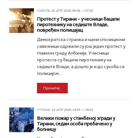
СУБОТА, 18. АПР 2026, 06:48 -> 07:20
Протест у Тирани – учесници бацали
пиротехнику на седиште Владе,
повређен полицајац
Демократска странка и њени опозициони
савезници одржали су још један протест у
главном граду Албаније. Учесници
протеста су бацили пиротехнику на
седиште Владе, а дошло је и до сукоба са
полицијом...
Прочитај
УТОРАК, 14. АПР 2026, 19:55 -> 06:41
Велики пожар у стамбеној згради у
Тирани, седам особа пребачено у
болницу