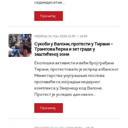
седамдесетак...
Прочитај
НЕДЕЉА, 31. МАЈ 2026, 21:59 -> 19:28
Сукоби у Валони, протести у Тирани –
Трампова ћерка и зет граде у
заштићеној зони
Еколошки активисти и већи број грађана
Тиране, протестовало је испред албанског
Министарства унутрашњих послова
противећи се изградњи модерног
комплекса у Звернецу код Валоне.
Протест је уследио дан након...
Прочитај