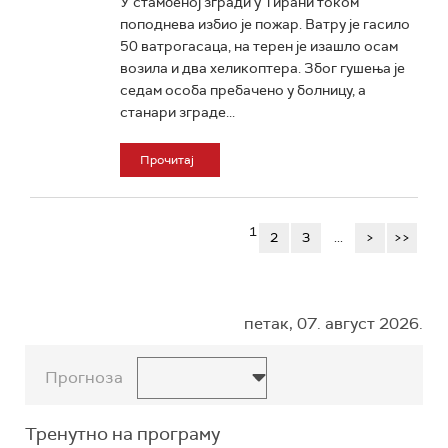
У стамбеној згради у Тирани током
поподнева избио је пожар. Ватру је гасило
50 ватрогасаца, на терен је изашло осам
возила и два хеликоптера. Због гушења је
седам особа пребачено у болницу, а
станари зграде...
Прочитај
1
2
3
...
>
>>
петак, 07. август 2026.
Прогноза
Тренутно на програму