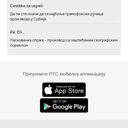
Cestitke za uspeh
Да ли сте знали да се најбоље грамофонске ручице
производе у Србији
Re: Eh...
Лесковачка спржа – производ са заштићеним географским
пореклом
Преузмите РТС мобилну апликацију