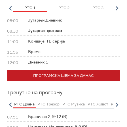
HD
РТС 1
РТС 2
РТС 3
Р
Јутарњи Дневник
08:00
Јутарњи програм
08:30
Комшије, ТВ серија
11:00
Време
11:56
Дневник 1
12:00
ПРОГРАМСКА ШЕМА ЗА ДАНАС
Тренутно на програму
етарац
РТС Драма
РТС Трезор
РТС Музика
РТС Живот
РТС Кла
Бранилац 2, 9-12 (R)
07:51