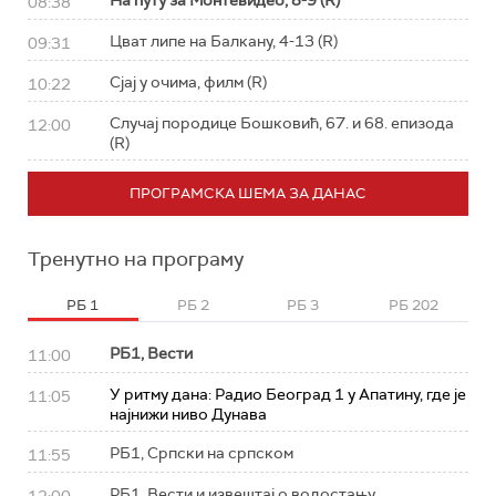
На путу за Монтевидео, 8-9 (R)
08:38
Цват липе на Балкану, 4-13 (R)
09:31
Сјај у очима, филм (R)
10:22
Случај породице Бошковић, 67. и 68. епизода
12:00
(R)
ПРОГРАМСКА ШЕМА ЗА ДАНАС
Тренутно на програму
РБ 1
РБ 2
РБ 3
РБ 202
РБ1, Вести
11:00
У ритму дана: Радио Београд 1 у Апатину, где је
11:05
најнижи ниво Дунава
РБ1, Српски на српском
11:55
РБ1, Вести и извештај о водостању