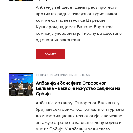
Албанију већ десет дана тресу протести
против изградње луксузног туристичког
комплекса повезаног са Џаредом
Kушнером, надомак Валоне. Европска
комисија упозорила је Тирану да одустане
од спорних законских...
Прочитај
УТОРАК, 09. ЈУН 2026, 05:50 -> 05:56
Албанија и бенефити Отвореног
Балкана – какво је искуство радника из
Србије
Албанија у оквиру "Отвореног Балкана" у
бројним секторима, од грађевине и туризма
до информационих технологија, све чешће
ангажује стране држављане, међу којима и
оне из Србије. У Албанији ради свега