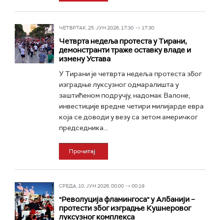
ЧЕТВРТАК, 25. ЈУН 2026, 17:30 -> 17:30
Четврта недеља протеста у Тирани,
демонстранти траже оставку владе и
измену Устава
У Тирани је четврта недеља протеста због
изградње луксузног одмаралишта у
заштићеном подручју, надомак Валоне,
инвестиције вредне четири милијарде евра
која се доводи у везу са зетом америчког
председника...
Прочитај
СРЕДА, 10. ЈУН 2026, 00:00 -> 00:19
"Револуција фламингоса" у Албанији –
протести због изградње Кушнеровог
луксузног комплекса