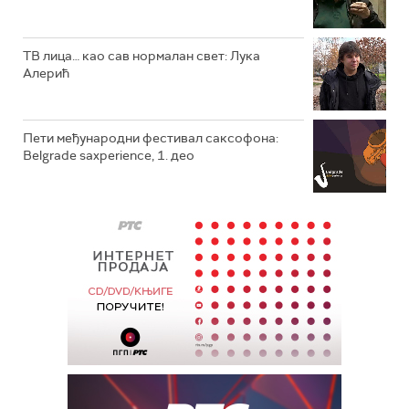
ТВ лица… као сав нормалан свет: Лука
Алерић
Пети међународни фестивал саксофона:
Belgrade saxperience, 1. део