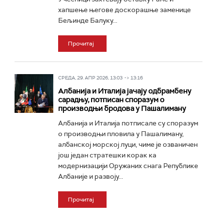
хапшење његове доскорашње заменице
Бељинде Балуку...
Прочитај
СРЕДА, 29. АПР 2026, 13:03 -> 13:16
Албанија и Италија јачају одбрамбену
сарадњу, потписан споразум о
производњи бродова у Пашалиману
Албанија и Италија потписале су споразум
о производњи пловила у Пашалиману,
албанској морској луци, чиме је озваничен
још један стратешки корак ка
модернизацији Оружаних снага Републике
Албаније и развоју...
Прочитај