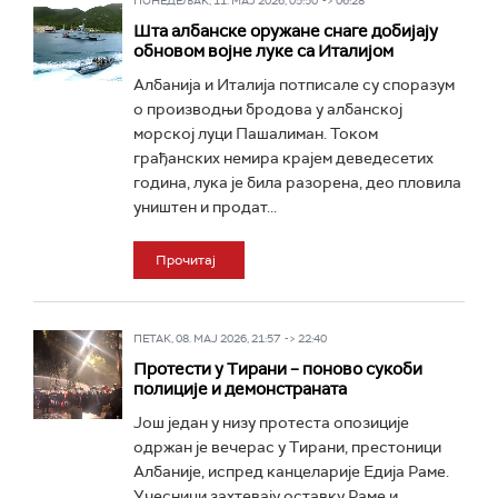
ПОНЕДЕЉАК, 11. МАЈ 2026, 05:50 -> 06:28
Шта албанске оружане снаге добијају
обновом војне луке са Италијом
Албанија и Италија потписале су споразум
о производњи бродова у албанској
морској луци Пашалиман. Током
грађанских немира крајем деведесетих
година, лука је била разорена, део пловила
уништен и продат...
Прочитај
ПЕТАК, 08. МАЈ 2026, 21:57 -> 22:40
Протести у Тирани – поново сукоби
полиције и демонстраната
Још један у низу протеста опозиције
одржан је вечерас у Тирани, престоници
Албаније, испред канцеларије Едија Раме.
Учесници захтевају оставку Раме и