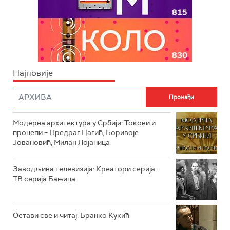
Најновије
Модерна архитектура у Србији: Токови и
процепи – Предраг Цагић, Боривоје
Јовановић, Милан Лојаница
Заводљива телевизија: Креатори серија –
ТВ серија Бањица
Остави све и читај: Бранко Кукић