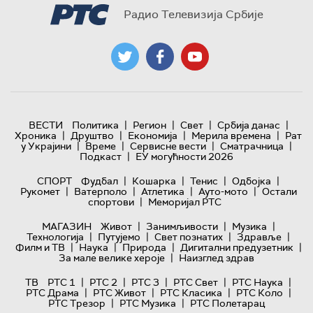
Радио Телевизија Србије
|
|
|
|
ВЕСТИ
Политика
Регион
Свет
Србија данас
|
|
|
|
Хроника
Друштво
Економија
Мерила времена
Рат
|
|
|
|
у Украјини
Време
Сервисне вести
Сматрачница
|
Подкаст
ЕУ могућности 2026
|
|
|
|
СПОРТ
Фудбал
Кошарка
Тенис
Одбојка
|
|
|
|
Рукомет
Ватерполо
Атлетика
Ауто-мото
Остали
|
спортови
Меморијал РТС
|
|
|
МАГАЗИН
Живот
Занимљивости
Музика
|
|
|
|
Технологијa
Путујемо
Свет познатих
Здравље
|
|
|
|
Филм и ТВ
Наука
Природа
Дигитални предузетник
|
За мале велике хероје
Наизглед здрав
|
|
|
|
|
ТВ
РТС 1
РТС 2
РТС 3
РТС Свет
РТС Наука
|
|
|
|
РТС Драма
РТС Живот
РТС Класика
РТС Коло
|
|
РТС Трезор
РТС Музика
РТС Полетарац