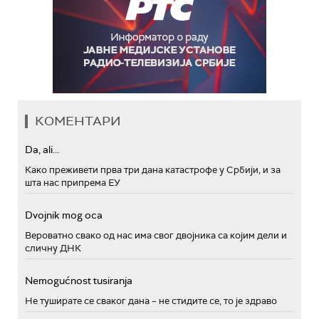
КОМЕНТАРИ
Da, ali...
Како преживети прва три дана катастрофе у Србији, и за
шта нас припрема ЕУ
Dvojnik mog oca
Вероватно свако од нас има свог двојника са којим дели и
сличну ДНК
Nemogućnost tusiranja
Не туширате се сваког дана – не стидите се, то је здраво