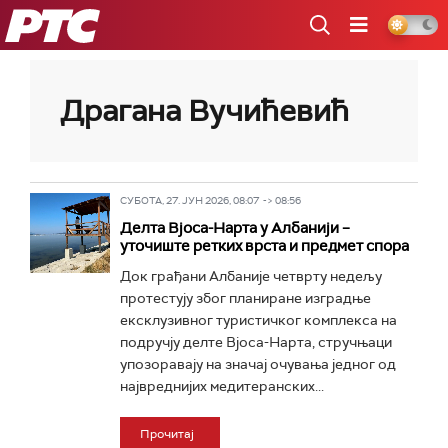
РТС
Драгана Вучићевић
СУБОТА, 27. ЈУН 2026, 08:07 -> 08:56
Делта Вјоса-Нарта у Албанији –
уточиште ретких врста и предмет спора
Док грађани Албаније четврту недељу
протестују због планиране изградње
ексклузивног туристичког комплекса на
подручју делте Вјоса-Нарта, стручњаци
упозоравају на значај очувања једног од
највреднијих медитеранских...
Прочитај