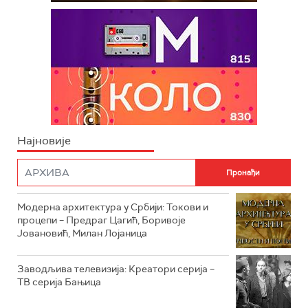
Најновије
Модерна архитектура у Србији: Токови и
процепи – Предраг Цагић, Боривоје
Јовановић, Милан Лојаница
Заводљива телевизија: Креатори серија –
ТВ серија Бањица