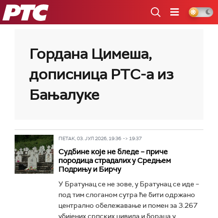
РТС
Гордана Цимеша,
дописница РТС-а из
Бањалуке
ПЕТАК, 03. ЈУЛ 2026, 19:36 -> 19:37
Судбине које не бледе – приче
породица страдалих у Средњем
Подрињу и Бирчу
У Братунац се не зове, у Братунац се иде –
под тим слоганом сутра ће бити одржано
централно обележавање и помен за 3.267
убијених српских цивила и бораца у