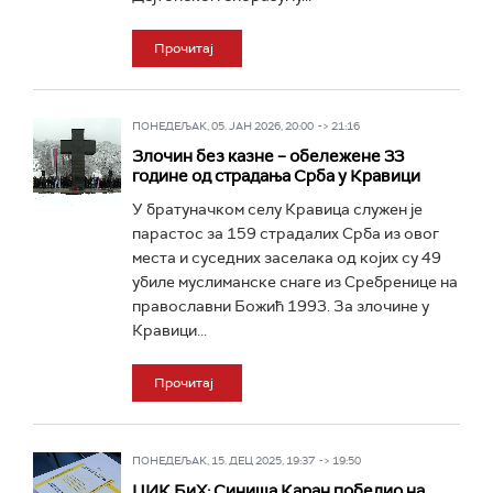
Прочитај
ПОНЕДЕЉАК, 05. ЈАН 2026, 20:00 -> 21:16
Злочин без казне – обележене 33
године од страдања Срба у Кравици
У братуначком селу Кравица служен је
парастос за 159 страдалих Срба из овог
места и суседних заселака од којих су 49
убиле муслиманске снаге из Сребренице на
православни Божић 1993. За злочине у
Кравици...
Прочитај
ПОНЕДЕЉАК, 15. ДЕЦ 2025, 19:37 -> 19:50
ЦИК БиХ: Синиша Каран победио на