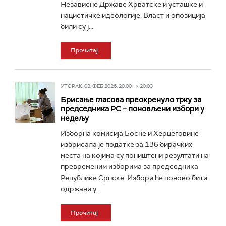
Независне Државе Хрватске и усташке и
нацистичке идеологије. Власт и опозиција
били су ј...
Прочитај
УТОРАК, 03. ФЕБ 2026, 20:00 -> 20:03
Брисање гласова преокренуло трку за
председника РС – поновљени избори у
недељу
Изборна комисија Босне и Херцеговине
избрисала је податке за 136 бирачких
места на којима су поништени резултати на
превременим изборима за председника
Републике Српске. Избори ће поново бити
одржани у...
Прочитај