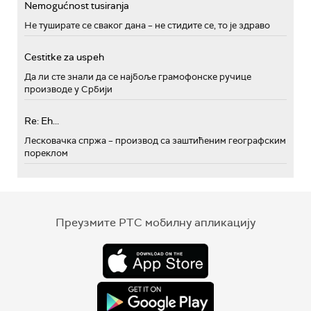
Nemogućnost tusiranja
Не туширате се сваког дана – не стидите се, то је здраво
Cestitke za uspeh
Да ли сте знали да се најбоље грамофонске ручице
производе у Србији
Re: Eh...
Лесковачка спржа – производ са заштићеним географским
пореклом
Преузмите РТС мобилну апликацију