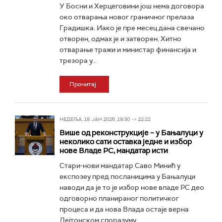
У Босни и Херцеговини још нема договора
око отварања новог граничног прелаза
Градишка. Иако је пре месец дана свечано
отворен, одмах је и затворен. Хитно
отварање тражи и министар финансија и
трезора у...
Прочитај
НЕДЕЉА, 18. ЈАН 2026, 19:30 -> 22:22
Више од реконструкције – у Бањалуци у
неколико сати оставка једне и избор
нове Владе РС, мандатар исти
Стари-нови мандатар Саво Минић у
експозеу пред посланицима у Бањалуци
наводи да је то је избор нове владе РС део
одговорно планираног политичког
процеса и да нова Влада остаје верна
Дејтонском споразуму...