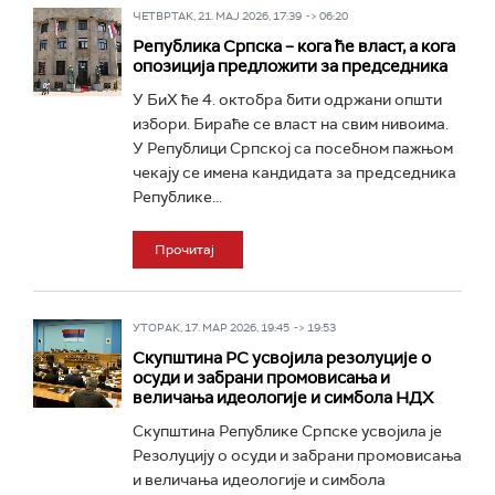
ЧЕТВРТАК, 21. МАЈ 2026, 17:39 -> 06:20
Република Српска – кога ће власт, а кога
опозиција предложити за председникa
У БиХ ће 4. октобра бити одржани општи
избори. Бираће се власт на свим нивоима.
У Републици Српској са посебном пажњом
чекају се имена кандидата за председника
Републике...
Прочитај
УТОРАК, 17. МАР 2026, 19:45 -> 19:53
Скупштина РС усвојила резолуције о
осуди и забрани промовисања и
величања идеологије и симбола НДХ
Скупштина Републике Српске усвојила је
Резолуцију о осуди и забрани промовисања
и величања идеологије и симбола