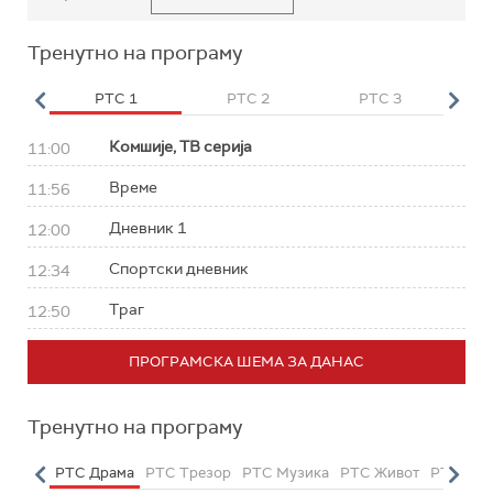
Тренутно на програму
HD
РТС 1
РТС 2
РТС 3
Р
Комшије, ТВ серија
11:00
Време
11:56
Дневник 1
12:00
Спортски дневник
12:34
Траг
12:50
ПРОГРАМСКА ШЕМА ЗА ДАНАС
Тренутно на програму
етарац
РТС Драма
РТС Трезор
РТС Музика
РТС Живот
РТС Кла