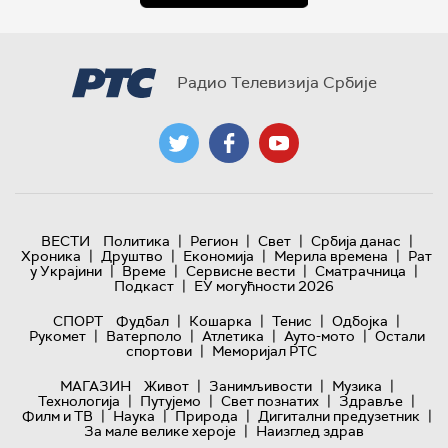
Радио Телевизија Србије
|
|
|
|
ВЕСТИ
Политика
Регион
Свет
Србија данас
|
|
|
|
Хроника
Друштво
Економија
Мерила времена
Рат
|
|
|
|
у Украјини
Време
Сервисне вести
Сматрачница
|
Подкаст
ЕУ могућности 2026
|
|
|
|
СПОРТ
Фудбал
Кошарка
Тенис
Одбојка
|
|
|
|
Рукомет
Ватерполо
Атлетика
Ауто-мото
Остали
|
спортови
Меморијал РТС
|
|
|
МАГАЗИН
Живот
Занимљивости
Музика
|
|
|
|
Технологијa
Путујемо
Свет познатих
Здравље
|
|
|
|
Филм и ТВ
Наука
Природа
Дигитални предузетник
|
За мале велике хероје
Наизглед здрав