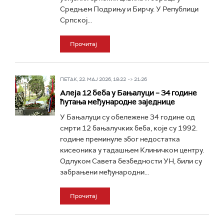
Средњем Подрињу и Бирчу. У Републици
Српској...
Прочитај
ПЕТАК, 22. МАЈ 2026, 18:22 -> 21:26
Алеја 12 беба у Бањалуци – 34 године
ћутања међународне заједнице
У Бањалуци су обележене 34 године од
смрти 12 бањалучких беба, које су 1992.
године преминуле због недостатка
кисеоника у тадашњем Клиничком центру.
Одлуком Савета безбедности УН, били су
забрањени међународни...
Прочитај