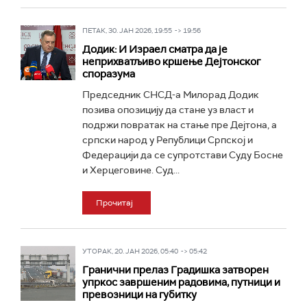
ПЕТАК, 30. ЈАН 2026, 19:55 -> 19:56
Додик: И Израел сматра да је
неприхватљиво кршење Дејтонског
споразума
Председник СНСД-а Милорад Додик
позива опозицију да стане уз власт и
подржи повратак на стање пре Дејтона, а
српски народ у Републици Српској и
Федерацији да се супротстави Суду Босне
и Херцеговине. Суд...
Прочитај
УТОРАК, 20. ЈАН 2026, 05:40 -> 05:42
Гранични прелаз Градишка затворен
упркос завршеним радовима, путници и
превозници на губитку