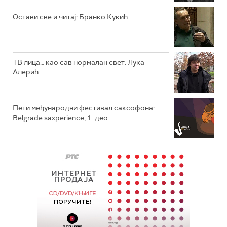
Остави све и читај: Бранко Кукић
ТВ лица… као сав нормалан свет: Лука
Алерић
Пети међународни фестивал саксофона:
Belgrade saxperience, 1. део