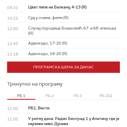
Цват липе на Балкану, 4-13 (R)
09:31
Сјај у очима, филм (R)
10:22
Случај породице Бошковић, 67. и 68. епизода
12:00
(R)
Адвокадо, 17-20 (R)
12:45
Адвокадо, 18-20 (R)
13:18
ПРОГРАМСКА ШЕМА ЗА ДАНАС
Тренутно на програму
РБ 1
РБ 2
РБ 3
РБ 202
РБ1, Вести
11:00
У ритму дана: Радио Београд 1 у Апатину, где је
11:05
најнижи ниво Дунава