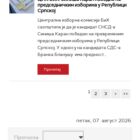
председничким изборима у Републици
Српској
Централна изборна комисија БиХ
саопштила је да је кандидат СНСД-а
Синиша Каран победио на превременим
председничким изборима у Републици
Српској. У односу на кандидата СДС-а
Бранка Бланушу има предност...
Прочитај
1
2
3
>
>>
петак, 07. август 2026.
Прогноза