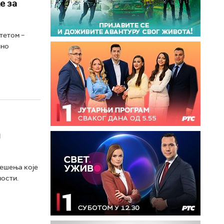
е за
тетом –
лно
н
решења које
ности.