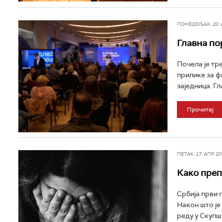
ПОНЕДЕЉАК, 20. АП
Главна по
Почела је тр
прилике за ф
заједница. Гл
Прочитај
ПЕТАК, 17. АПР 202
Како преп
Србија први 
Након што је
реду у Скупш