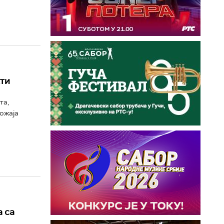
ти
та,
ложаја
 са