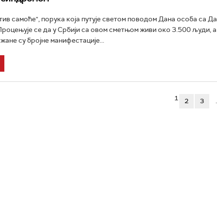
тив самоће", порука која путује светом поводом Дана особа са Д
роцењује се да у Србији са овом сметњом живи око 3.500 људи, а 
ане су бројне манифестације...
1
2
3
.