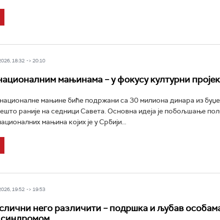
026, 18:32 -> 20:10
ационалним мањинама – у фокусу културни пројек
националне мањине биће подржани са 30 милиона динара из буџе
нешто раније на седници Савета. Основна идеја је побољшање по
ционалних мањина којих је у Србији...
026, 19:52 -> 19:53
слични него различити – подршка и љубав особама
 синдромом