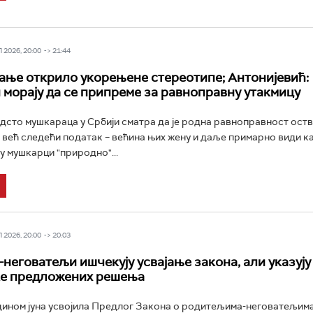
2026, 20:00 -> 21:44
ње открило укорењене стереотипе; Антонијевић:
морају да се припреме за равноправну утакмицу
РТС Класика
РТС Кол
дсто мушкараца у Србији сматра да је родна равноправност оств
је већ следећи податак – већина њих жену и даље примарно види 
у мушкарци "природно"...
2026, 20:00 -> 20:03
неговатељи ишчекују усвајање закона, али указују
ке предложених решења
дином јуна усвојила Предлог Закона о родитељима-неговатељима