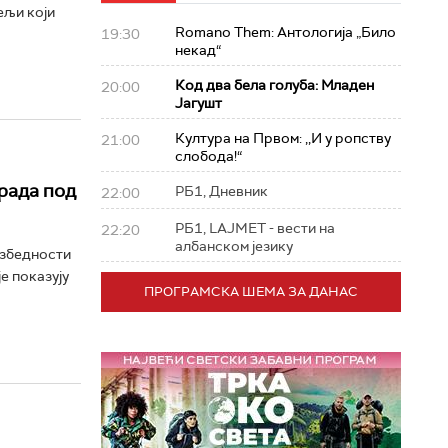
ељи који
Romano Them: Антологија „Било
19:30
некад“
Код два бела голуба: Младен
20:00
Јагушт
Култура на Првом: ,,И у ропству
21:00
слобода!“
 рада под
РБ1, Дневник
22:00
РБ1, LAJMET - вести на
22:20
албанском језику
езбедности
е показују
ПРОГРАМСКА ШЕМА ЗА ДАНАС