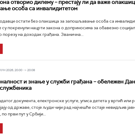
она отворио дилему – престају ли да важе олакшиц
ање особа са инвалидитетом
одавци остати без олакшица за запошљавање особа са инвалиди
је су покренули нацрти закона о доприносима за обавезно соција
о порезу на доходак грађана. Званична...
Н 2026, 20:00 -> 20:08
алност и знање у служби грађана – обележен Да
 службеника
здатог документа, електронске услуге, уписа детета у вртић или 
ају од државе, стоје људи чији рад најчешће остаје невидљив јав
по први пут у Србији...