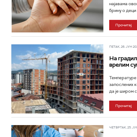
најавама ово
брину о деци 
Прочитај
ПЕТАК, 26. ЈУН 202
На градили
врелим су
Температуре 
запослених к
да је широм с
Прочитај
ЧЕТВРТАК, 25. ЈУН