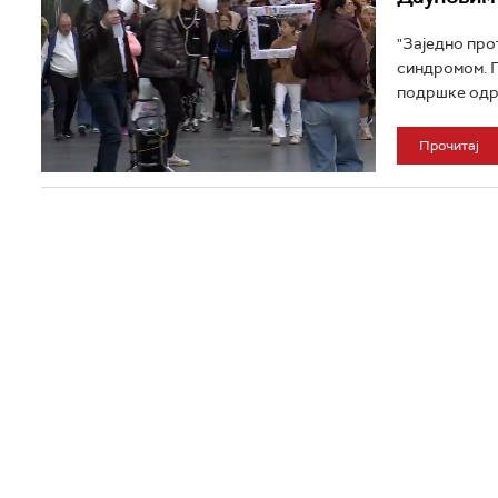
"Заједно про
синдромом. П
подршке одрж
Прочитај