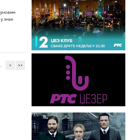
ауновим
у знак
..
>
>>