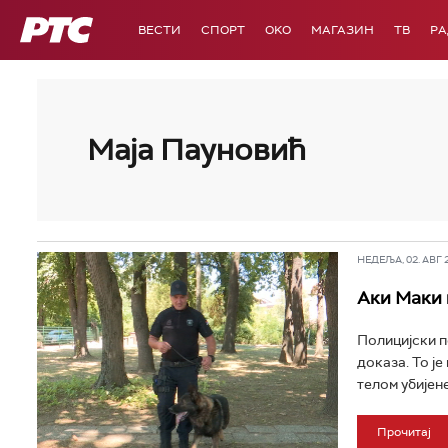
РТС
ВЕСТИ
СПОРТ
OKO
МАГАЗИН
ТВ
Р
Маја Пауновић
НЕДЕЉА, 02. АВГ 2
Аки Маки 
Полицијски п
доказа. То ј
телом убијене
Прочитај