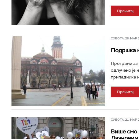
Прочитај
СУБОТА, 28. МАР 2
Подршка н
Програми за 
одлучено је 
припадника на
Прочитај
СУБОТА, 21. МАР 2
Више смо 
Дауновим