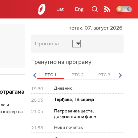
Lat
Eng
петак, 07. август 2026.
Прогноза
Тренутно на програму
вет
РТС HD
РТС 1
РТС 2
РТС 3
РТС Св
Дневник
19:30
потрагама
Тврђава, ТВ серија
20:05
ла и
Петровачка цеста,
ао кофер са
21:05
документарни филм
Нови почетак
21:58