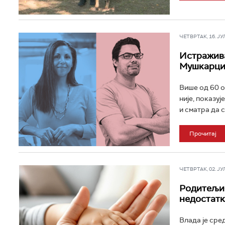
ЧЕТВРТАК, 16. ЈУЛ 
Истражива
Мушкарци 
Више од 60 о
није, показу
и сматра да с
Прочитај
ЧЕТВРТАК, 02. ЈУЛ 
Родитељи-
недостат
Влада је сре