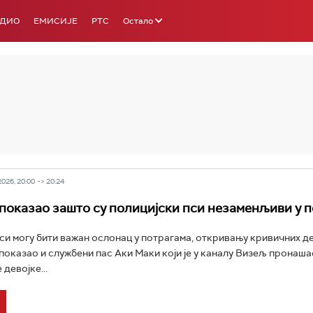
АДИО
ЕМИСИЈЕ
РТС
Остало
РТС 3
РТС С
026, 20:00 -> 20:24
показао зашто су полицијски пси незаменљиви у 
си могу бити важан ослонац у потрагама, откривању кривичних де
е показао и службени пас Аки Маки који је у каналу Визељ пронаш
 девојке...