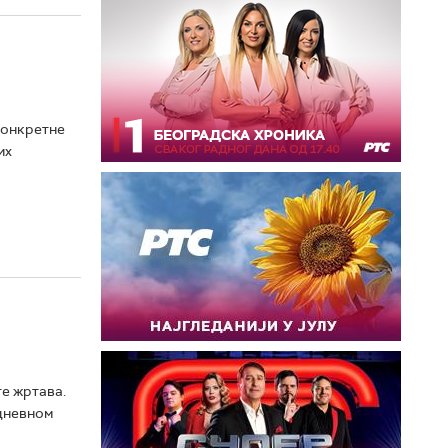
конкретне
их
те жртава.
 дневном