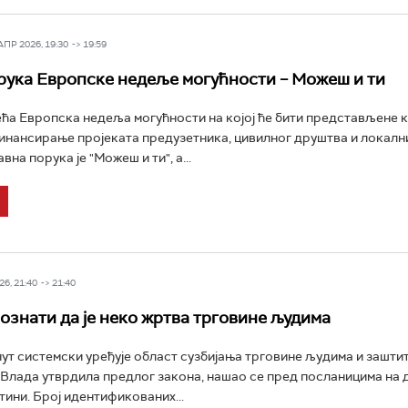
Р 2026, 19:30 -> 19:59
рука Европске недеље могућности – Можеш и ти
ећа Европска недеља могућности на којој ће бити представљене 
инансирање пројеката предузетника, цивилног друштва и локалн
авна порука је "Можеш и ти", а...
6, 21:40 -> 21:40
ознати да је неко жртва трговине људима
пут системски уређује област сузбијања трговине људима и зашти
 Влада утврдила предлог закона, нашао се пред посланицима на
тини. Број идентификованих...