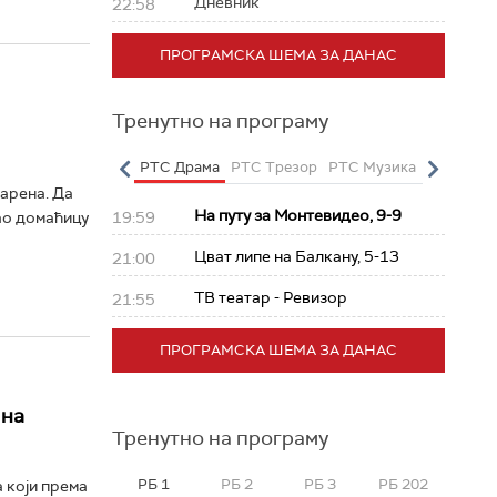
Дневник
22:58
ПРОГРАМСКА ШЕМА ЗА ДАНАС
Тренутно на програму
о
РТС Полетарац
РТС Драма
РТС Трезор
РТС Музика
РТС Жив
арена. Да
На путу за Монтевидео, 9-9
19:59
као домаћицу
Цват липе на Балкану, 5-13
21:00
ТВ театар - Ревизор
21:55
ПРОГРАМСКА ШЕМА ЗА ДАНАС
 на
Тренутно на програму
РБ 1
РБ 2
РБ 3
РБ 202
 који према