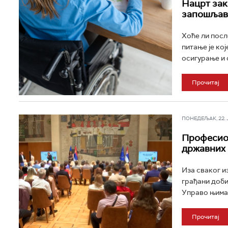
Нацрт зак
запошљав
Хоће ли посл
питање је ко
осигурање и 
Прочитај
ПОНЕДЕЉАК, 22. ЈУ
Професион
државних
Иза сваког и
грађани добиј
Управо њима, 
Прочитај