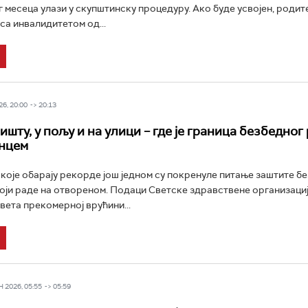
г месеца улази у скупштинску процедуру. Ако буде усвојен, родит
са инвалидитетом од...
6, 20:00 -> 20:13
шту, у пољу и на улици – где је граница безбедног
нцем
које обарају рекорде још једном су покренуле питање заштите б
оји раде на отвореном. Подаци Светске здравствене организациј
вета прекомерној врућини...
 2026, 05:55 -> 05:59