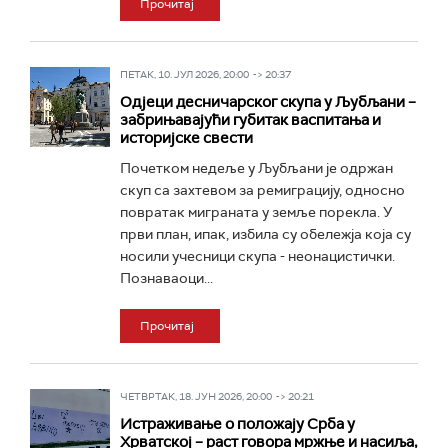
Прочитај
ПЕТАК, 10. ЈУЛ 2026, 20:00 -> 20:37
Одјеци десничарског скупа у Љубљани –
забрињавајући губитак васпитања и
историјске свести
Почетком недеље у Љубљани је одржан
скуп са захтевом за ремиграцију, односно
повратак миграната у земље порекла. У
први план, ипак, избила су обележја која су
носили учесници скупа - неонацистички.
Познаваоци...
Прочитај
ЧЕТВРТАК, 18. ЈУН 2026, 20:00 -> 20:21
Истраживање о положају Срба у
Хрватској – раст говора мржње и насиља,