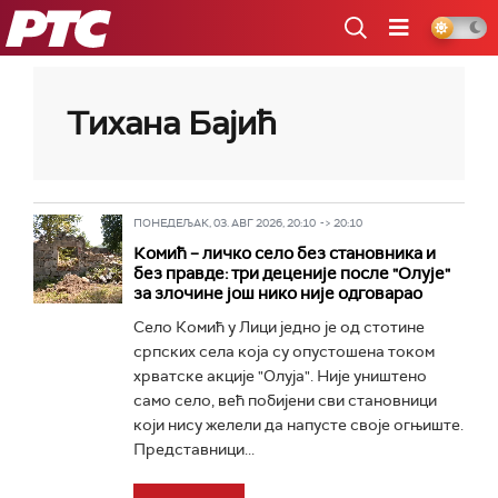
РТС
Тихана Бајић
ПОНЕДЕЉАК, 03. АВГ 2026, 20:10 -> 20:10
Комић – личко село без становника и
без правде: три деценије после "Олује"
за злочинe још нико није одговарао
Село Комић у Лици једно је од стотине
српских села која су опустошена током
хрватске акције "Олуја". Није уништено
само село, већ побијени сви становници
који нису желели да напусте своје огњиште.
Представници...