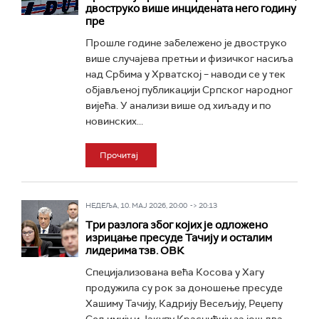
двоструко више инцидената него годину
пре
Прошле године забележено је двоструко
више случајева претњи и физичког насиља
над Србима у Хрватској – наводи се у тек
објављеној публикацији Српског народног
вијећа. У анализи више од хиљаду и по
новинских...
Прочитај
НЕДЕЉА, 10. МАЈ 2026, 20:00 -> 20:13
Три разлога због којих је одложено
изрицање пресуде Тачију и осталим
лидерима тзв. ОВК
Специјализована већа Косова у Хагу
продужила су рок за доношење пресуде
Хашиму Тачију, Кадрију Весељију, Реџепу