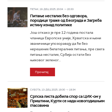
ПЕТАК, 19. ДЕЦ 2025, 20:04 -> 20:33
Питање несталих без одговора,
породице траже од Београда и Загреба
истину изнад политике
Још откако је пре 12 година постала
чланица Европске уније, Хрватска и њени
званичници упозоравају да ће без
нерешених билатералних питања, пре свега
питања несталих, Србија остати без
њиховог зеленог...
Прочитај
СУБОТА, 13. ДЕЦ 2025, 19:30 -> 19:34
Српска листа добила спор са ЦИК-ом у
Приштини, Курти се нада новогодишњим
гласовима