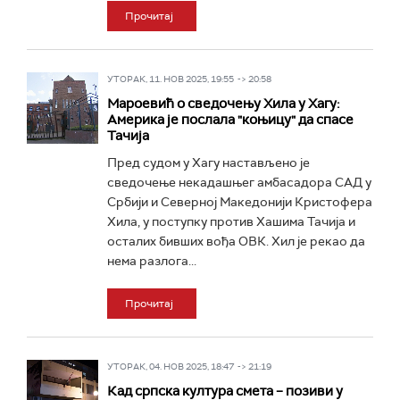
Прочитај
УТОРАК, 11. НОВ 2025, 19:55 -> 20:58
Мароевић о сведочењу Хила у Хагу:
Америка је послала "коњицу" да спасе
Тачија
Пред судом у Хагу настављено је
сведочење некадашњег амбасадора САД у
Србији и Северној Македонији Кристофера
Хила, у поступку против Хашима Тачија и
осталих бивших вођа ОВК. Хил је рекао да
нема разлога...
Прочитај
УТОРАК, 04. НОВ 2025, 18:47 -> 21:19
Кад српска култура смета – позиви у