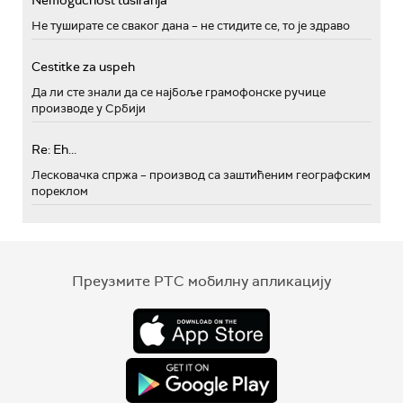
Nemogućnost tusiranja
Не туширате се сваког дана – не стидите се, то је здраво
Cestitke za uspeh
Да ли сте знали да се најбоље грамофонске ручице
производе у Србији
Re: Eh...
Лесковачка спржа – производ са заштићеним географским
пореклом
Преузмите РТС мобилну апликацију