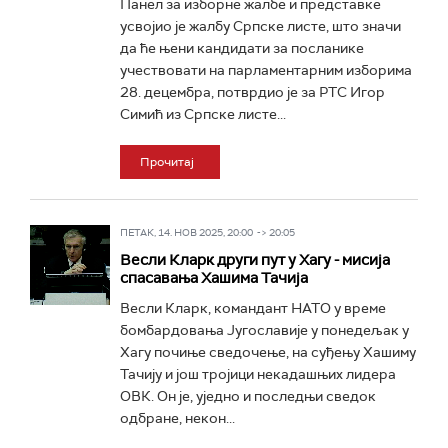
Панел за изборне жалбе и представке
усвојио је жалбу Српске листе, што значи
да ће њени кандидати за посланике
учествовати на парламентарним изборима
28. децембра, потврдио је за РТС Игор
Симић из Српске листе...
Прочитај
ПЕТАК, 14. НОВ 2025, 20:00 -> 20:05
Весли Кларк други пут у Хагу - мисија
спасавања Хашима Тачија
Весли Кларк, командант НАТО у време
бомбардовања Југославије у понедељак у
Хагу почиње сведочење, на суђењу Хашиму
Тачију и још тројици некадашњих лидера
ОВК. Он је, уједно и последњи сведок
одбране, некон...