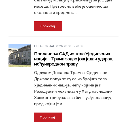
Сељимију и Јакупу Краснићију за још два
месеца. Претресно веће је оценило да
околности предмета...
Прочитај
ПЕТАК, 09. ЈАН 2026, 20:00 -> 20:36
Повлачења САД из тела Уједињених
нација – Трамп задао још један ударац
међународном праву
Одлуком Доналда Трампа, Сједињене
Државе повукле су се из бројних тела
Уједињених нација, међу којима је и
Резидуални механизам у Хагу, наследник
Хашког трибунала за бившу Југославију,
пред којим је и...
Прочитај