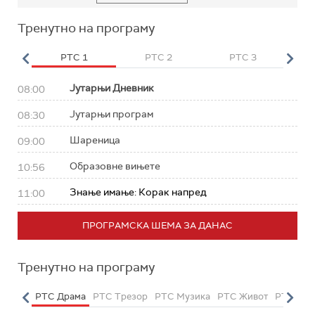
Тренутно на програму
HD
РТС 1
РТС 2
РТС 3
Р
Јутарњи Дневник
08:00
Јутарњи програм
08:30
Шареница
09:00
Образовне вињете
10:56
Знање имање: Корак напред
11:00
ПРОГРАМСКА ШЕМА ЗА ДАНАС
Тренутно на програму
етарац
РТС Драма
РТС Трезор
РТС Музика
РТС Живот
РТС Кла