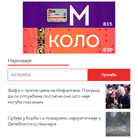
Најновије
Фифа о притисцима на Инфантина: Покушај
да се оптужбама постигне оно што није
могуће гласањем
Србија у борби са пожарима, најкритичније у
Делиблатској пешчари