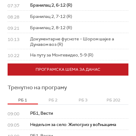
Бранилац 2, 6-12 (R)
07:37
Бранилац 2, 7-12 (R)
08:28
Бранилац 2, 8-12 (R)
09:21
Документарне фусноте – Шором шајке а
10:13
Дунавом воз (R)
На путу за Монтевидео, 5-9 (R)
10:22
ПРОГРАМСКА ШЕМА ЗА ДАНАС
Тренутно на програму
РБ 1
РБ 2
РБ 3
РБ 202
РБ1, Вести
09:00
Недељом за село: Жилогриз у воћњацима
09:05
РБ1, Вести