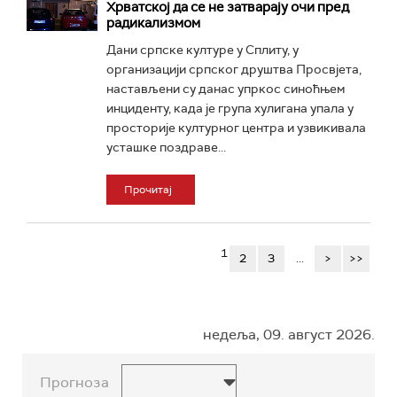
Хрватској да се не затварају очи пред
радикализмом
Дани српске културе у Сплиту, у
организацији српског друштва Просвјета,
настављени су данас упркос синоћњем
инциденту, када је група хулигана упала у
просторије културног центра и узвикивала
усташке поздраве...
Прочитај
1
2
3
...
>
>>
недеља, 09. август 2026.
Прогноза