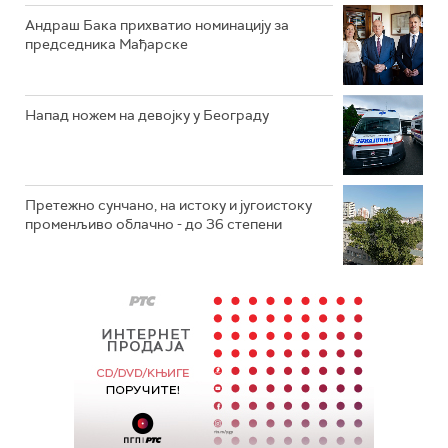
Андраш Бака прихватио номинацију за
председника Мађарске
Напад ножем на девојку у Београду
Претежно сунчано, на истоку и југоистоку
променљиво облачно - до 36 степени