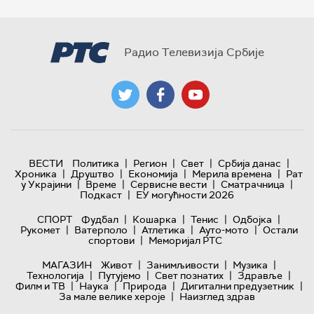
Радио Телевизија Србије
|
|
|
|
ВЕСТИ
Политика
Регион
Свет
Србија данас
|
|
|
|
Хроника
Друштво
Економија
Мерила времена
Рат
|
|
|
|
у Украјини
Време
Сервисне вести
Сматрачница
|
Подкаст
ЕУ могућности 2026
|
|
|
|
СПОРТ
Фудбал
Кошарка
Тенис
Одбојка
|
|
|
|
Рукомет
Ватерполо
Атлетика
Ауто-мото
Остали
|
спортови
Меморијал РТС
|
|
|
МАГАЗИН
Живот
Занимљивости
Музика
|
|
|
|
Технологијa
Путујемо
Свет познатих
Здравље
|
|
|
|
Филм и ТВ
Наука
Природа
Дигитални предузетник
|
За мале велике хероје
Наизглед здрав