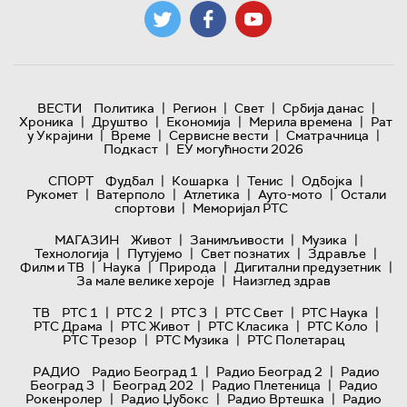
|
|
|
|
ВЕСТИ
Политика
Регион
Свет
Србија данас
|
|
|
|
Хроника
Друштво
Економија
Мерила времена
Рат
|
|
|
|
у Украјини
Време
Сервисне вести
Сматрачница
|
Подкаст
ЕУ могућности 2026
|
|
|
|
СПОРТ
Фудбал
Кошарка
Тенис
Одбојка
|
|
|
|
Рукомет
Ватерполо
Атлетика
Ауто-мото
Остали
|
спортови
Меморијал РТС
|
|
|
МАГАЗИН
Живот
Занимљивости
Музика
|
|
|
|
Технологијa
Путујемо
Свет познатих
Здравље
|
|
|
|
Филм и ТВ
Наука
Природа
Дигитални предузетник
|
За мале велике хероје
Наизглед здрав
|
|
|
|
|
ТВ
РТС 1
РТС 2
РТС 3
РТС Свет
РТС Наука
|
|
|
|
РТС Драма
РТС Живот
РТС Класика
РТС Коло
|
|
РТС Трезор
РТС Музика
РТС Полетарац
|
|
РАДИО
Радио Београд 1
Радио Београд 2
Радио
|
|
|
Београд 3
Београд 202
Радио Плетеница
Радио
|
|
|
Рокенролер
Радио Џубокс
Радио Вртешка
Радио