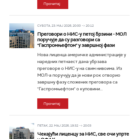
Прочитај
СУБОТА, 23. МАЈ 2026, 20:00 -> 20:12
Преговори о НИС-у петој брзини - МОЛ
поручује да су разговори са
"Гаспромњефтом" у завршној фази
Нова лиценца америчке администрације у
наредних петнаест дана убрзава
преговоре о НИС-у на свим нивоима. Из
МОЛ-а поручују да је нови рок отворио
завршну фазу сложених преговора са
"Гаспромњефтом" о куповини...
Прочитај
ПЕТАК, 22. МАЈ 2026, 19:32 -> 20:03
Чекајући лиценцу за НИС, све очи упрте