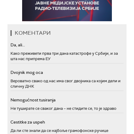
КОМЕНТАРИ
Da, ali...
Како преживети прва три дана катастрофе у Србији, и за
шта нас припрема ЕУ
Dvojnik mog oca
Вероватно свако од нас има свог двојника са којим дели и
сличну ДНК
Nemogućnost tusiranja
Не туширате се сваког дана – не стидите се, то је здраво
Cestitke za uspeh
Да ли сте знали да се најбоље грамофонске ручице