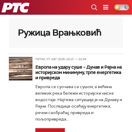
РТС
Ружица Врањковић
ПЕТАК, 07. АВГ 2026, 19:10 -> 22:39
Европа на удару суше – Дунав и Рајна на
историјском минимуму, трпе енергетика
и привреда
Европа се суочава са сушом, а већина
великих река бележи историјски ниске
водостаје. Најтежа ситуација је на Дунаву и
Рајни. Последице осећају енергетика,
речни саобраћај, привреда и
пољопривреда...