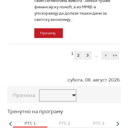
свим сегментима живота. Земље траже
финансијску помоћ, а из ММФ-а
упозоравају да долазе тешки дани за
светску економију...
Прочитај
1
2
3
...
>
>>
субота, 08. август 2026.
Прогноза
Тренутно на програму
HD
РТС 1
РТС 2
РТС 3
Р