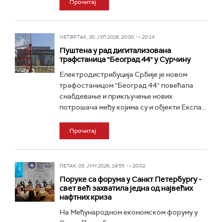
Прочитај
ЧЕТВРТАК, 30. ЈУЛ 2026, 20:00 -> 20:14
Пуштена у рад дигитализована
трафстаница "Београд 44" у Сурчину
Електродистрибуција Србије је новом
трафостаницом "Београд 44" повећала
снабдевање и прикључење нових
потрошача међу којима су и објекти Експа...
Прочитај
ПЕТАК, 05. ЈУН 2026, 19:55 -> 20:02
Поруке са форума у Санкт Петербургу -
свет већ захватила једна од највећих
нафтних криза
На Међународном економском форуму у