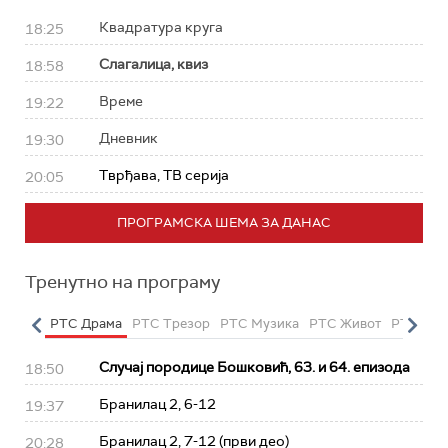
Квадратура круга
18:25
Слагалица, квиз
18:58
Време
19:22
Дневник
19:30
Тврђава, ТВ серија
20:05
ПРОГРАМСКА ШЕМА ЗА ДАНАС
Тренутно на програму
етарац
РТС Драма
РТС Трезор
РТС Музика
РТС Живот
РТС Кла
Случај породице Бошковић, 63. и 64. епизода
18:50
Бранилац 2, 6-12
19:37
Бранилац 2, 7-12 (први део)
20:28