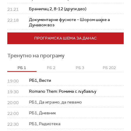
Бранилац 2, 8-12 (други део)
21:21
Документарне фусноте – Шором шајке а
22:18
Дунавом воз
ПРОГРАМСКА ШЕМА ЗА ДАНАС
Тренутно на програму
РБ 1
РБ 2
РБ 3
РБ 202
РБ1, Вести
19:00
Romano Them: Ромима с љубављу
19:30
РБ1, Да играмо, да певамо
20:00
РБ1, Дневник
22:00
РБ1, Радиотека
22:30