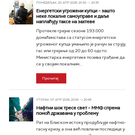
ПОНЕДЕЉАК, 20. АПР 2026, 20:30 -> 20:35
Енергетски угрожени купци – зашто
неке локалне самоуправе и даље
наплаћују таксе на захтеве
Протекле грејне сезоне 193.000
домаћинстaва са статусом енергетски
угроженог купца умањило је рачун за струју,
гас или грејање од 20 до 60 одсто.
Министарка енергетике позива грађане да
се у својим локалним...
Прочитај
УТОРАК, 07. АПР 2026, 20:00 -> 20:48
Нафтни шок тресе свет – ММФ спрема
помоћ државама у проблему
Рат на Блиском истоку продубљује нафтно-
гасну кризу, а она већ повлачи последице у