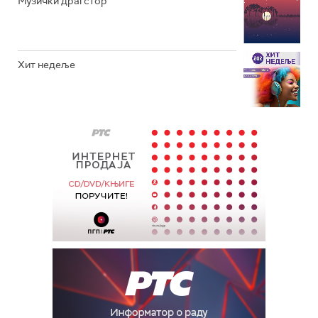
Музички драгстор
Хит недеље