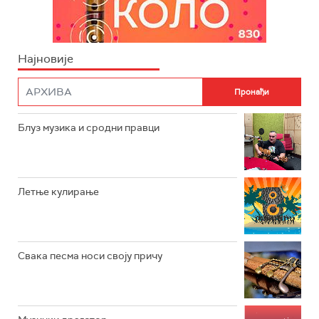
Најновије
Блуз музика и сродни правци
Летње кулирање
Свака песма носи своју причу