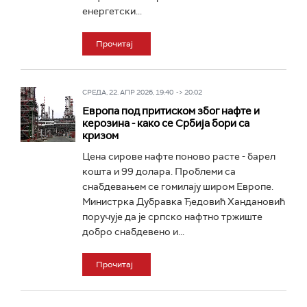
енергетски...
Прочитај
СРЕДА, 22. АПР 2026, 19:40 -> 20:02
Европа под притиском због нафте и
керозина - како се Србија бори са
кризом
Цена сирове нафте поново расте - барел
кошта и 99 долара. Проблеми са
снабдевањем се гомилају широм Европе.
Министрка Дубравка Ђедовић Хандановић
поручује да је српско нафтно тржиште
добро снабдевено и...
Прочитај