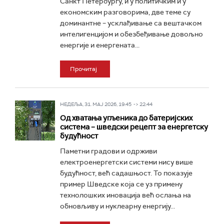
Санкт Петербургу, и у политичким и у
економским разговорима, две теме су
доминантне – усклађивање са вештачком
интелигенцијом и обезбеђивање довољно
енергије и енергената...
Прочитај
НЕДЕЉА, 31. МАЈ 2026, 19:45 -> 22:44
Од хватања угљеника до батеријских
система – шведски рецепт за енергетску
будућност
Паметни градови и одрживи
електроенергетски системи нису више
будућност, већ садашњост. То показује
пример Шведске која се уз примену
технолошких иновација већ ослања на
обновљиву и нуклеарну енергију...