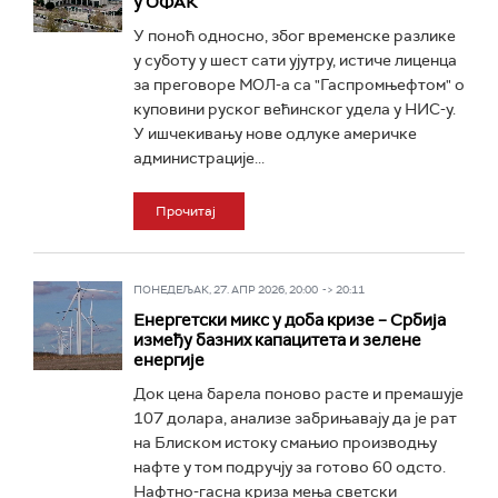
у ОФАК
У поноћ односно, због временске разлике
у суботу у шест сати ујутру, истиче лиценца
за преговоре МОЛ-а са "Гаспромњефтом" о
куповини руског већинског удела у НИС-у.
У ишчекивању нове одлуке америчке
администрације...
Прочитај
ПОНЕДЕЉАК, 27. АПР 2026, 20:00 -> 20:11
Енергетски микс у доба кризе – Србија
између базних капацитета и зелене
енергије
Док цена барела поново расте и премашује
107 долара, анализе забрињавају да је рат
на Блиском истоку смањио производњу
нафте у том подручју за готово 60 одсто.
Нафтно-гасна криза мења светски