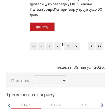
другарицу из разреда у ОШ "Сечењи
Иштван", одређен притвор у трајању до 30
дана...
Прочитај
3
<<
<
1
2
4
5
...
>
>>
недеља, 09. август 2026.
Прогноза
Тренутно на програму
HD
РТС 1
РТС 2
РТС 3
Р