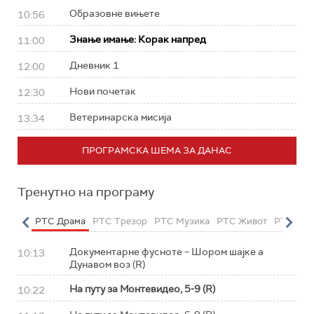
Образовне вињете
10:56
Знање имање: Корак напред
11:00
Дневник 1
12:00
Нови почетак
12:30
Ветеринарска мисија
13:34
ПРОГРАМСКА ШЕМА ЗА ДАНАС
Тренутно на програму
етарац
РТС Драма
РТС Трезор
РТС Музика
РТС Живот
РТС Кла
Документарне фусноте – Шором шајке а
10:13
Дунавом воз (R)
На путу за Монтевидео, 5-9 (R)
10:22