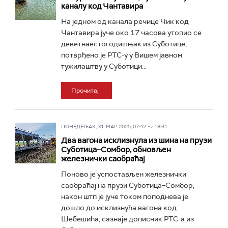
каналу код Чантавира
На једном од канала речице Чик код
Чантавира јуче око 17 часова утопио се
деветнаестогодишњак из Суботице,
потврђено је РТС-у у Вишем јавном
тужилаштву у Суботици...
Прочитај
ПОНЕДЕЉАК, 31. МАР 2025, 07:42 -> 18:31
Два вагона исклизнула из шина на прузи
Суботица–Сомбор, обновљен
железнички саобраћај
Поново је успостављен железнички
саобраћај на прузи Суботица–Сомбор,
након штп је јуче током поподнева је
дошло до исклизнућа вагона код
Шебешића, сазнаје дописник РТС-а из