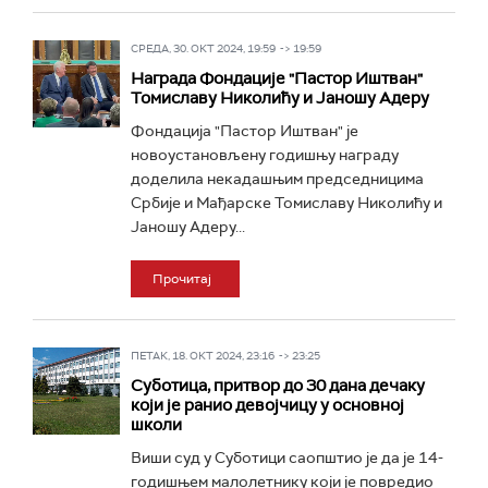
СРЕДА, 30. ОКТ 2024, 19:59 -> 19:59
Награда Фондације "Пастор Иштван"
Томиславу Николићу и Јаношу Адеру
Фондација "Пастор Иштван" је
новоустановљену годишњу награду
доделила некадашњим председницима
Србије и Мађарске Томиславу Николићу и
Јаношу Адеру...
Прочитај
ПЕТАК, 18. ОКТ 2024, 23:16 -> 23:25
Суботица, притвор до 30 дана дечаку
који је ранио девојчицу у основној
школи
Виши суд у Суботици саопштио је да је 14-
годишњем малолетнику који је повредио