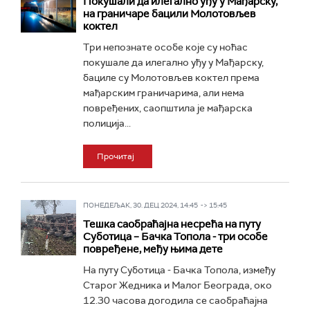
Покушали да илегално уђу у Мађарску,
на граничаре бацили Молотовљев
коктел
Три непознате особе које су ноћас
покушале да илегално уђу у Мађарску,
бациле су Молотовљев коктел према
мађарским граничарима, али нема
повређених, саопштила је мађарска
полиција...
Прочитај
ПОНЕДЕЉАК, 30. ДЕЦ 2024, 14:45 -> 15:45
Тешка саобраћајна несрећа на путу
Суботица – Бачка Топола - три особе
повређене, међу њима дете
На путу Суботица - Бачка Топола, између
Старог Жедника и Малог Београда, око
12.30 часова догодила се саобраћајна