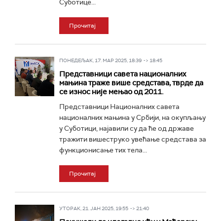
Суботице...
Прочитај
ПОНЕДЕЉАК, 17. МАР 2025, 18:39 -> 18:45
Представници савета националних
мањина траже више средстава, тврде да
се износ није мењао од 2011.
Представници Националних савета
националних мањина у Србији, на окупљању
у Суботици, најавили су да ће од државе
тражити вишеструко увећање средстава за
функционисање тих тела...
Прочитај
УТОРАК, 21. ЈАН 2025, 19:55 -> 21:40