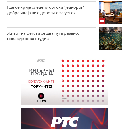
Где се крије следећи српски "једнорог" –
добра идеја није довољна за успех
Живот на Земљи се два пута развио,
показује нова студија