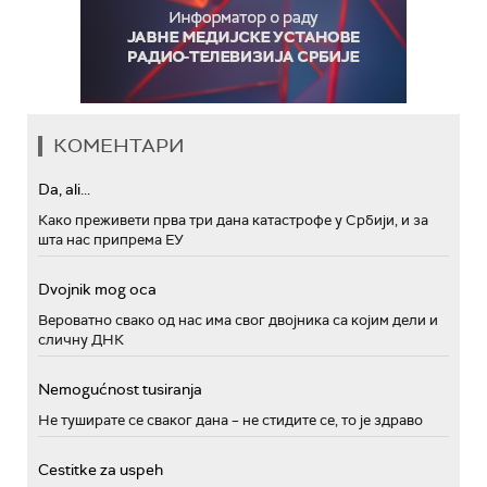
КОМЕНТАРИ
Da, ali...
Како преживети прва три дана катастрофе у Србији, и за
шта нас припрема ЕУ
Dvojnik mog oca
Вероватно свако од нас има свог двојника са којим дели и
сличну ДНК
Nemogućnost tusiranja
Не туширате се сваког дана – не стидите се, то је здраво
Cestitke za uspeh