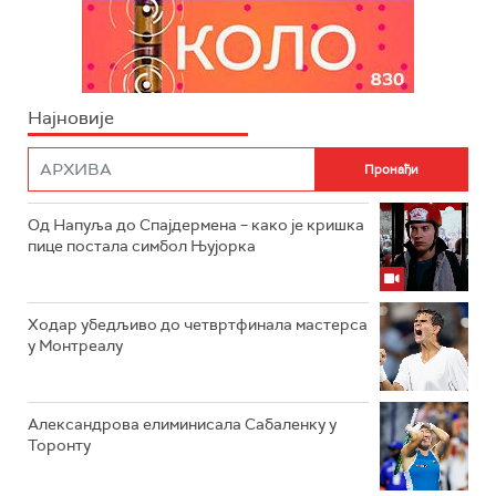
Најновије
Од Напуља до Спајдермена – како је кришка
пице постала симбол Њујорка
Ходар убедљиво до четвртфинала мастерса
у Монтреалу
Александрова елиминисала Сабаленку у
Торонту