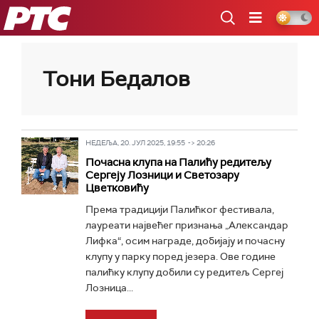
РТС
Тони Бедалов
НЕДЕЉА, 20. ЈУЛ 2025, 19:55 -> 20:26
Почасна клупа на Палићу редитељу
Сергеју Лозници и Светозару
Цветковићу
Према традицији Палићког фестивала,
лауреати највећег признања „Александар
Лифка“, осим награде, добијају и почасну
клупу у парку поред језера. Ове године
палићку клупу добили су редитељ Сергеј
Лозница...