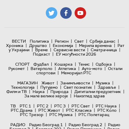
|
|
|
|
ВЕСТИ
Политика
Регион
Свет
Србија данас
|
|
|
|
Хроника
Друштво
Економија
Мерила времена
Рат
|
|
|
|
у Украјини
Време
Сервисне вести
Сматрачница
|
Подкаст
ЕУ могућности 2026
|
|
|
|
СПОРТ
Фудбал
Кошарка
Тенис
Одбојка
|
|
|
|
Рукомет
Ватерполо
Атлетика
Ауто-мото
Остали
|
спортови
Меморијал РТС
|
|
|
МАГАЗИН
Живот
Занимљивости
Музика
|
|
|
|
Технологијa
Путујемо
Свет познатих
Здравље
|
|
|
|
Филм и ТВ
Наука
Природа
Дигитални предузетник
|
За мале велике хероје
Наизглед здрав
|
|
|
|
|
ТВ
РТС 1
РТС 2
РТС 3
РТС Свет
РТС Наука
|
|
|
|
РТС Драма
РТС Живот
РТС Класика
РТС Коло
|
|
РТС Трезор
РТС Музика
РТС Полетарац
|
|
РАДИО
Радио Београд 1
Радио Београд 2
Радио