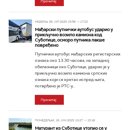
Прочитај
НЕДЕЉА, 06. ЈУЛ 2025, 15:58 -> 17:23
Мађарски путнички аутобус ударио у
прикључно возило камиона код
Суботице, осморо путника лакше
повређено
Путнички аутобус мађарских регистарских
ознака око 13.30 часова, на западној
обилазници око Суботице, ударио је у
прикључно возило камиона српских
ознака који се кретао испред њега,
потврђено је РТС-у...
Прочитај
ПОНЕДЕЉАК, 16. ЈУН 2025, 13:27 -> 15:18
Матурант из Суботице утопио се у