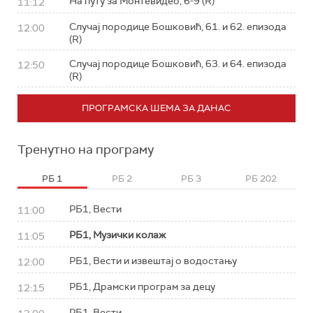
На путу за Монтевидео, 6-9 (R)
11:12
Случај породице Бошковић, 61. и 62. епизода
12:00
(R)
Случај породице Бошковић, 63. и 64. епизода
12:50
(R)
ПРОГРАМСКА ШЕМА ЗА ДАНАС
Тренутно на програму
РБ 1
РБ 2
РБ 3
РБ 202
РБ1, Вести
11:00
РБ1, Музички колаж
11:05
РБ1, Вести и извештај о водостању
12:00
РБ1, Драмски програм за децу
12:15
РБ1, Вести