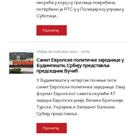
несрећа у којој су три лица повређена,
потврђено је РТС-у у Полицијској управи у
Суботици...
Прочитај
СРЕДА, 06. НОВ 2024, 18:41 -> 07:32
Самит Европске политичке заједнице у
Будимпешти, Србију представља
председник Вучић
У Будимпешти у четвртак почиње пети
самит Европске политичке заједнице. Овај
формат Европског савета окупиће 47
лидера Европске уније, Велике Британије,
Турске, Украјине и Западног Балкана.
Србију представља...
Прочитај