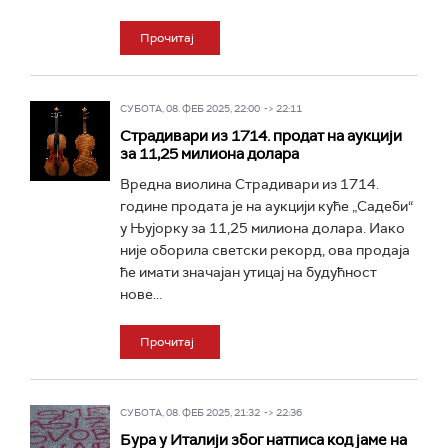
Прочитај
СУБОТА, 08. ФЕБ 2025, 22:00 -> 22:11
Страдивари из 1714. продат на аукцији
за 11,25 милиона долара
Вредна виолина Страдивари из 1714.
године продата је на аукцији куће „Садеби“
у Њујорку за 11,25 милиона долара. Иако
није оборила светски рекорд, ова продаја
ће имати значајан утицај на будућност
нове...
Прочитај
СУБОТА, 08. ФЕБ 2025, 21:32 -> 22:36
Бура у Италији због натписа код јаме на