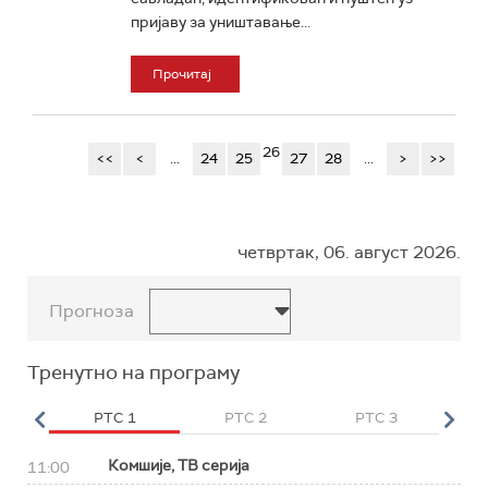
пријаву за уништавање...
Прочитај
26
<<
<
...
24
25
27
28
...
>
>>
четвртак, 06. август 2026.
Прогноза
Тренутно на програму
HD
РТС 1
РТС 2
РТС 3
Р
Комшије, ТВ серија
11:00