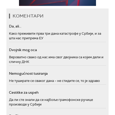
КОМЕНТАРИ
Da, ali...
Како преживети прва три дана катастрофе у Србији, и за
шта нас припрема ЕУ
Dvojnik mog oca
Вероватно свако од нас има свог двојника са којим дели и
сличну ДНК
Nemogućnost tusiranja
Не туширате се сваког дана – не стидите се, то је здраво
Cestitke za uspeh
Да ли сте знали да се најбоље грамофонске ручице
производе у Србији