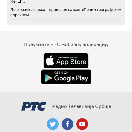
Re: Eh...
Лесковачка спржа – производ са заштићеним географским
пореклом
Преузмите РТС мобилну апликацију
Радио Телевизија Србије