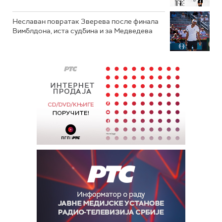
Неславан повратак Зверева после финала
Вимблдона, иста судбина и за Медведева