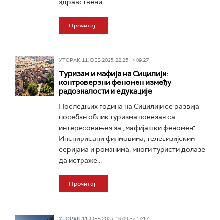
здравствени...
Прочитај
УТОРАК, 11. ФЕБ 2025, 22:25 -> 09:27
Туризам и мафија на Сицилији:
контроверзни феномен између
радозналости и едукације
Последњих година на Сицилији се развија
посебан облик туризма повезан са
интересовањем за „мафијашки феномен".
Инспирисани филмовима, телевизијским
серијама и романима, многи туристи долазе
да истраже...
Прочитај
УТОРАК, 11. ФЕБ 2025, 16:09 -> 17:17