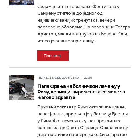
Седамдесет пето издање Фестивала у
Санрему стигло је до једног од
најишчекиванијих тренутака: вечери
посвећене обрадама. На позорници Театра
Аристон, млади кантаутор из Ђенове, Оли,
извео је реинтерпретацију...
Прочитај
ПЕТАК, 14. ФЕБ 2025, 21:00 -> 21:36
Папа Фрања на болничком лечењу у
Риму, верници широм света се моле за
његово здравље
Врховни поглавар Римокатоличке цркве,
папа Фрања, примљен је у болницу Ђемели
у Риму због лечења акутног бронхитиса,
саопштила је Света Столица. Обављене су
дијагностичке провере како би се пратио