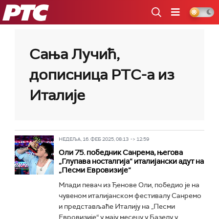
РТС
Сања Лучић,
дописница РТС-а из
Италије
НЕДЕЉА, 16. ФЕБ 2025, 08:13 -> 12:59
Оли 75. победник Санрема, његова
„Глупава носталгија“ италијански адут на
„Песми Евровизије“
Млади певач из Ђенове Оли, победио је на
чувеном италијанском фестивалу Санремо
и представљаће Италију на „Песми
Евровизије“ у мају месецу у Базелу у