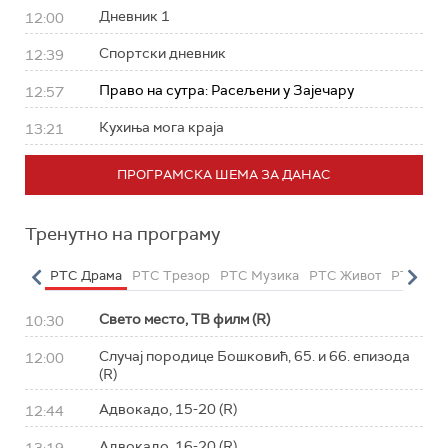
Дневник 1
12:00
Спортски дневник
12:39
Право на сутра: Расељени у Зајечару
12:57
Кухиња мога краја
13:21
ПРОГРАМСКА ШЕМА ЗА ДАНАС
Тренутно на програму
етарац
РТС Драма
РТС Трезор
РТС Музика
РТС Живот
РТС Кла
Свето место, ТВ филм (R)
10:30
Случај породице Бошковић, 65. и 66. епизода
12:00
(R)
Адвокадо, 15-20 (R)
12:44
Адвокадо, 16-20 (R)