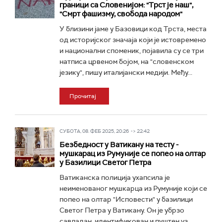
граници са Словенијом: "Трст је наш",
"Смрт фашизму, свобода народом"
У близини јаме у Базовици код Трста, места
од историјског значаја који је истовремено
и национални споменик, појавила су се три
натписа црвеном бојом, на "словенском
језику", пишу италијански медији. Међу...
Прочитај
СУБОТА, 08. ФЕБ 2025, 20:26 -> 22:42
Безбедност у Ватикану на тесту -
мушкарац из Румуније се попео на олтар
у Базилици Светог Петра
Ватиканска полиција ухапсила је
неименованог мушкарца из Румуније који се
попео на олтар "Исповести" у базилици
Светог Петра у Ватикану. Он је убрзо
савладан, идентификован и пуштен уз