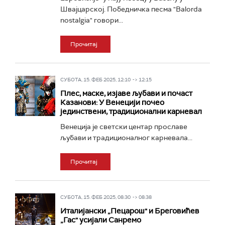
Швајцарској. Победничка песма "Balorda
nostalgia" говори...
Прочитај
СУБОТА, 15. ФЕБ 2025, 12:10 -> 12:15
Плес, маске, изјаве љубави и почаст
Казанови: У Венецији почео
јединствени, традиционални карневал
Венеција је светски центар прославе
љубави и традиционалног карневала...
Прочитај
СУБОТА, 15. ФЕБ 2025, 08:30 -> 08:38
Италијански „Пецарош" и Бреговићев
„Гас" усијали Санремо