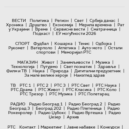
|
|
|
|
ВЕСТИ
Политика
Регион
Свет
Србија данас
|
|
|
|
Хроника
Друштво
Економија
Мерила времена
Рат
|
|
|
|
у Украјини
Време
Сервисне вести
Сматрачница
|
Подкаст
ЕУ могућности 2026
|
|
|
|
СПОРТ
Фудбал
Кошарка
Тенис
Одбојка
|
|
|
|
Рукомет
Ватерполо
Атлетика
Ауто-мото
Остали
|
спортови
Меморијал РТС
|
|
|
МАГАЗИН
Живот
Занимљивости
Музика
|
|
|
|
Технологијa
Путујемо
Свет познатих
Здравље
|
|
|
|
Филм и ТВ
Наука
Природа
Дигитални предузетник
|
За мале велике хероје
Наизглед здрав
|
|
|
|
|
ТВ
РТС 1
РТС 2
РТС 3
РТС Свет
РТС Наука
|
|
|
|
РТС Драма
РТС Живот
РТС Класика
РТС Коло
|
|
РТС Трезор
РТС Музика
РТС Полетарац
|
|
РАДИО
Радио Београд 1
Радио Београд 2
Радио
|
|
|
Београд 3
Београд 202
Радио Плетеница
Радио
|
|
|
Рокенролер
Радио Џубокс
Радио Вртешка
Радио
|
Џезер
Архив
|
|
|
|
РТС
Контакт
Маркетинг
Јавне набавке
Конкурси