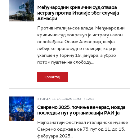
Међународни кривични суд отвара
истрагу против Италије због случаја
Алмасри
Против италијанске владе, Међународни
кривични суд покренуо је истрагу након
ослобађања Осаме Алмасрија, шефа
либијске правосудне полиције, који је
ухапшен у Торину 19. јануара, а убрзо
потом пуштен на слободу...
Прочитај
УТОРАК, 11. ФЕБ 2025, 11:53 -> 12:01
Санремо 2025. почиње вечерас, можда
последњи пут у организацији РАИ-ја
Најпознатији фестивал италијанске музике
Санремо одржава се 75. пут од 11. до 15.
фебруара 2025...