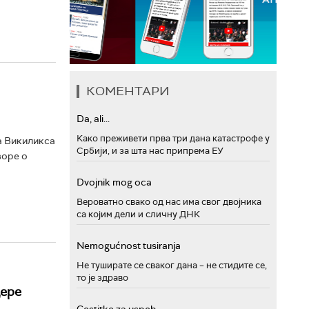
КОМЕНТАРИ
Da, ali...
Како преживети прва три дана катастрофе у
а Викиликса
Србији, и за шта нас припрема ЕУ
воре о
Dvojnik mog oca
Вероватно свако од нас има свог двојника
са којим дели и сличну ДНК
Nemogućnost tusiranja
Не туширате се сваког дана – не стидите се,
то је здраво
дере