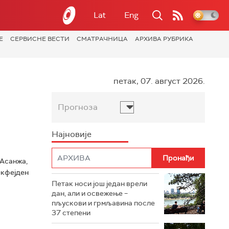
Lat
Eng
Е
СЕРВИСНЕ ВЕСТИ
СМАТРАЧНИЦА
АРХИВА РУБРИКА
петак, 07. август 2026.
Прогноза
Најновије
 Асанжа,
екфејден
Петак носи још један врели
дан, али и освежење –
пљускови и грмљавина после
37 степени