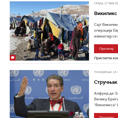
СРЕДА, 17. ФЕБ 201
Викиликс 
Сајт Викилик
операција Ев
извештају се 
Прочитај
Пристигли ком
ПОНЕДЕЉАК, 15. ФЕ
Стручњак 
Алфред де За
Велику Брита
"Викиликса" Џ
Прочитај