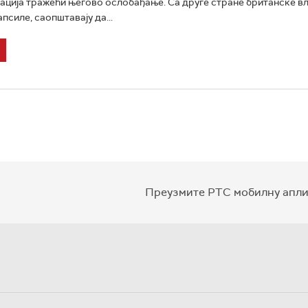
ација тражећи његово ослобађање. Са друге стране британске вла
псиле, саопштавају да...
Преузмите РТС мобилну апли