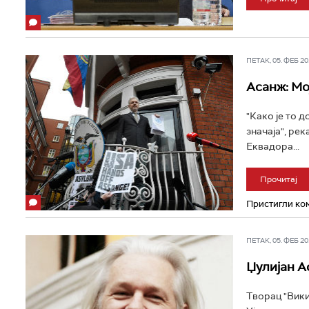
ПЕТАК, 05. ФЕБ 201
Асанж: Мо
"Како је то д
значаја", ре
Еквадора...
Прочитај
Пристигли ком
ПЕТАК, 05. ФЕБ 201
Џулијан А
Творац "Вики