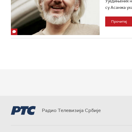
Уједињених н
су Асанжа уха
Прочитај
Радио Телевизија Србије