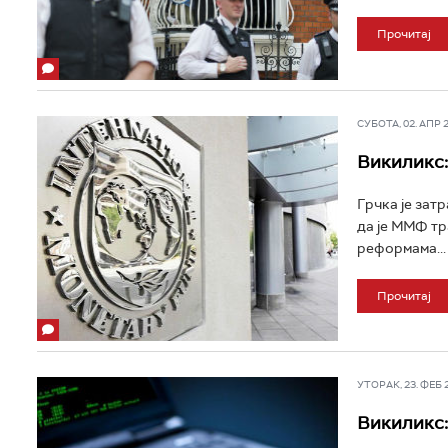
Прочитај
СУБОТА, 02. АПР 20
Викиликс:
Грчка је за
да је ММФ тр
реформама...
Прочитај
УТОРАК, 23. ФЕБ 20
Викиликс: