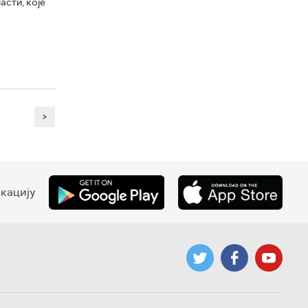
сти, које
>
кацију