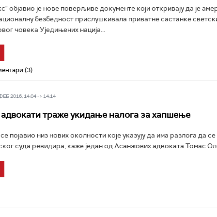
кс" објавио је нове поверљиве документе који откривају да је аме
националну безбедност прислушкивала приватне састанке светск
вог човека Уједињених нација...
ентари (3)
Б 2016, 14:04 -> 14:14
адвокати траже укидање налога за хапшење
е појавио низ нових околности које указују да има разлога да се
ког суда ревидира, каже један од Асанжових адвоката Томас Олс