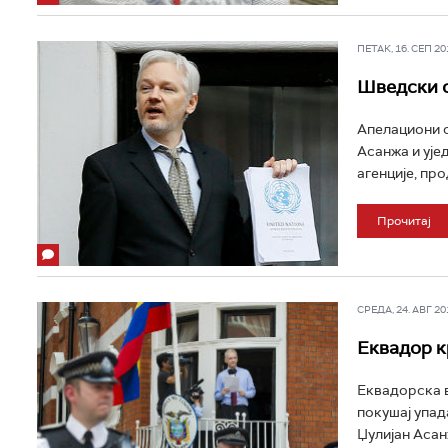
ПЕТАК, 16. СЕП 201
Шведски с
Апелациони с
Асанжа и ујед
агенције, пр
Прочитај
СРЕДА, 24. АВГ 201
Еквадор к
Еквадорска в
покушај упад
Џулијан Асанж