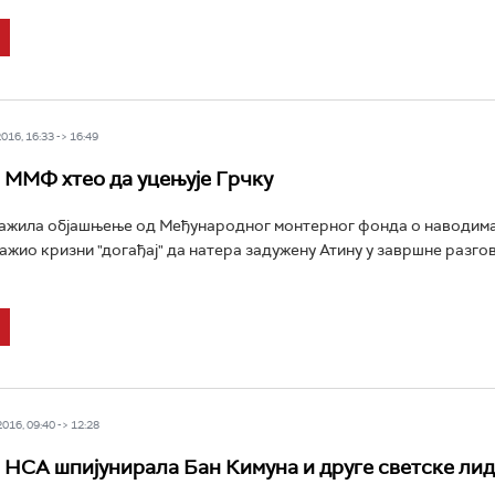
16, 16:33 -> 16:49
 ММФ хтео да уцењује Грчку
тражила објашњење од Међународног монтерног фонда о наводим
ажио кризни "догађај" да натера задужену Атину у завршне разго
16, 09:40 -> 12:28
 НСА шпијунирала Бан Кимуна и друге светске ли