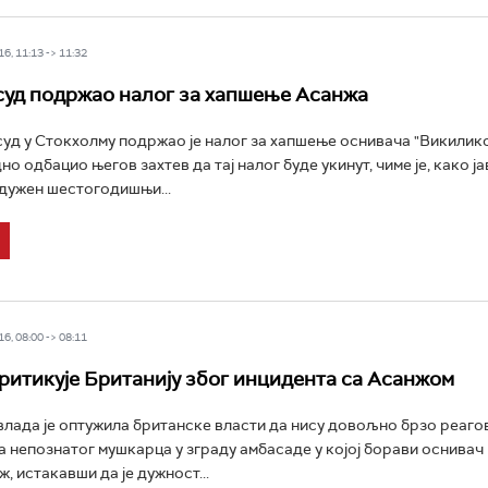
6, 11:13 -> 11:32
уд подржао налог за хапшење Асанжа
уд у Стокхолму подржао је налог за хапшење оснивача "Викиликс
но одбацио његов захтев да тај налог буде укинут, чиме је, како ј
одужен шестогодишњи...
6, 08:00 -> 08:11
ритикује Британију због инцидента са Асанжом
лада је оптужила британске власти да нису довољно брзо реаго
а непознатог мушкарца у зграду амбасаде у којој борави оснивач
, истакавши да је дужност...