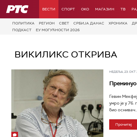
РТС
ВЕСТИ
СПОРТ
OKO
МАГАЗИН
ТВ
Р
ПОЛИТИКА
РЕГИОН
СВЕТ
СРБИЈА ДАНАС
ХРОНИКА
Д
ПОДКАСТ
ЕУ МОГУЋНОСТИ 2026
ВИКИЛИКС ОТКРИВА
НЕДЕЉА, 23. ОКТ 2
Преминуо 
Гевин Мекфеј
умро је у 76.
био оснивач..
Прочитај