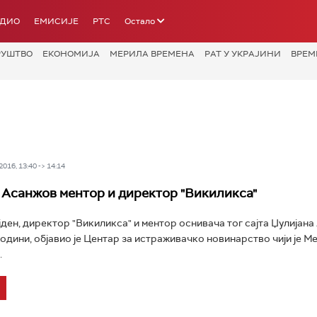
АДИО
ЕМИСИЈЕ
РТС
Остало
РУШТВО
ЕКОНОМИЈА
МЕРИЛА ВРЕМЕНА
РАТ У УКРАЈИНИ
ВРЕМ
016, 13:40 -> 14:14
Асанжов ментор и директор "Викиликса"
ден, директор "Викиликса" и ментор оснивача тог сајта Џулијана
 години, објавио је Центар за истраживачко новинарство чији је М
.