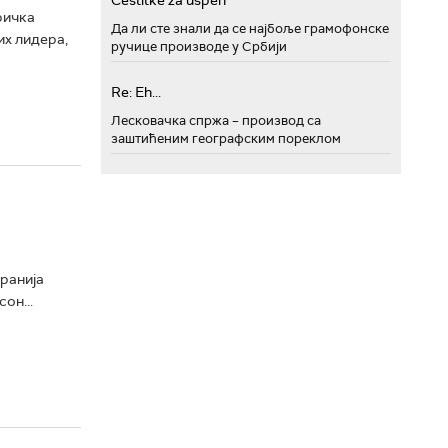
Cestitke za uspeh
ричка
Да ли сте знали да се најбоље грамофонске
их лидера,
ручице производе у Србији
Re: Eh...
Лесковачка спржа – производ са
заштићеним географским пореклом
 ранија
он...