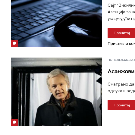
Сајт "Викили
Агенција за 
укључујући пр
Прочитај
Пристигли ком
ПОНЕДЕЉАК, 22. ФЕ
Асанжови 
Сматрамо да с
одлука шведс
Прочитај