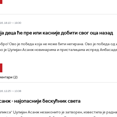
6, 18:10 -> 19:30
ја деца ће пре или касније добити свог оца назад
обро! Ово је победа која не може бити негирана. Ово је победа од
као је Џулијан Асанж новинарима и присталицама испред Амбасад
ентари (2)
6, 12:25 -> 13:38
санж - најопаснији бескућник света
ликса" Џулијан Асанж незаконито је затворен, известила је радна