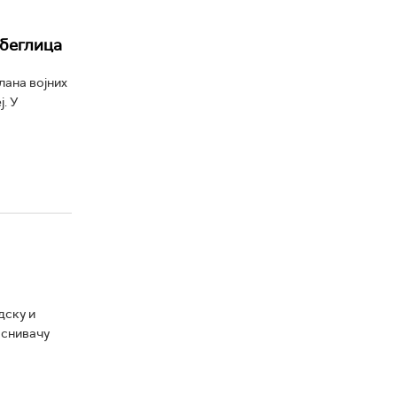
збеглица
лана војних
. У
дску и
оснивачу