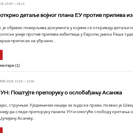
6, 15:05 -> 16:13
открио детаље војног плана ЕУ против прилива и
с је објавио поверљива документа у којима се откривају детаљи п
ропске уније против прилива избеглица у Европи, јавља Раша тудеј
врши притисак на убрзано...
ентари (1)
Б 2016, 13:16 -> 13:34
УН: Поштујте препоруку о ослобађању Асанжа
јас, стручњак Уједињених нација за људска права, позвао је Шве
нију да следе препоруку панела УН и омогуће слободу кретања 
улијану Асанжу...