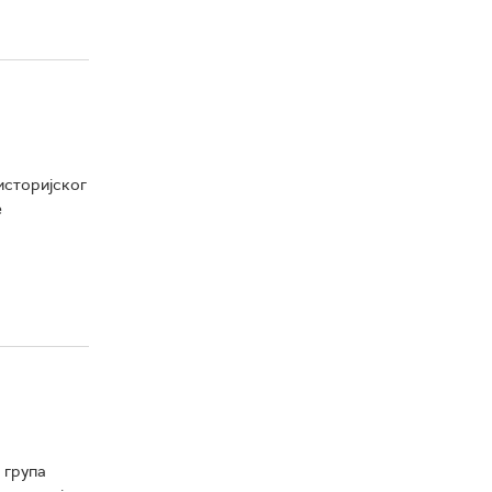
 историјског
е
 група