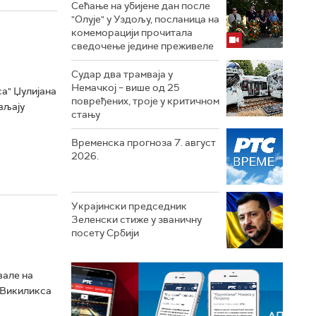
Сећање на убијене дан после
"Олује" у Уздољу, посланица на
комеморацији прочитала
сведочење једине преживеле
Судар два трамваја у
Немачкој – више од 25
а" Џулијана
повређених, троје у критичном
ављају
стању
Временска прогноза 7. август
2026.
Украјински председник
Зеленски стиже у званичну
посету Србији
вале на
 Викиликса