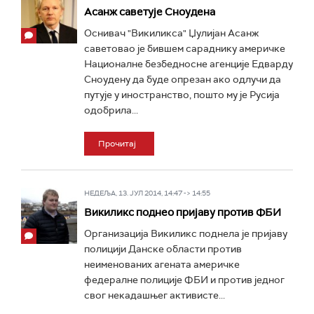
Асанж саветује Сноудена
Оснивач "Викиликса" Џулијан Асанж
саветовао је бившем сараднику америчке
Националне безбедносне агенције Едварду
Сноудену да буде опрезан ако одлучи да
путује у иностранство, пошто му је Русија
одобрила...
Прочитај
НЕДЕЉА, 13. ЈУЛ 2014, 14:47 -> 14:55
Викиликс поднео пријаву против ФБИ
Организација Викиликс поднела је пријаву
полицији Данске области против
неименованих агената америчке
федералне полиције ФБИ и против једног
свог некадашњег активисте...