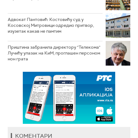
Адвокат Пантовић: Костовићу суд у
Косовској Митровици одредио притвор,
изузетак какав не памтим
Приштина забранила директору "Телекома"
Лучићу улазак на КиМ, проглашен персоном
нон грата
КОМЕНТАРИ