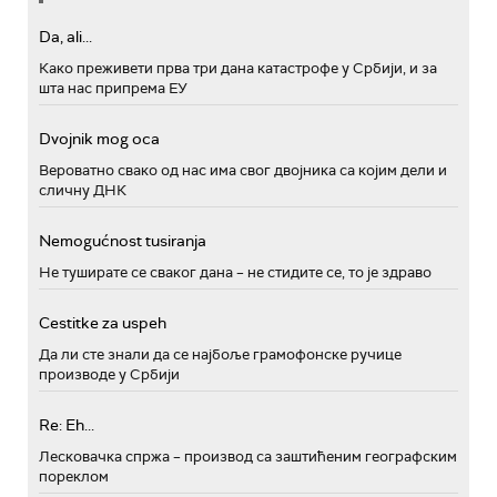
Da, ali...
Како преживети прва три дана катастрофе у Србији, и за
шта нас припрема ЕУ
Dvojnik mog oca
Вероватно свако од нас има свог двојника са којим дели и
сличну ДНК
Nemogućnost tusiranja
Не туширате се сваког дана – не стидите се, то је здраво
Cestitke za uspeh
Да ли сте знали да се најбоље грамофонске ручице
производе у Србији
Re: Eh...
Лесковачка спржа – производ са заштићеним географским
пореклом