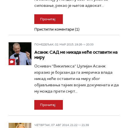
силовање, рекао је његов адвокат...
Прочитај
Пристигли коментари (1)
ПОНЕДЕЉАК, 02. МАР 2015, 19:26 -> 20:33
Асанж: САД ме никада неће оставити на
миру
Оснивач "Викиликса" Џулијан Асанж
изразио је бојазан да га америчка влада
никад неће оставити на миру због
објављивања тајних војних докумената и да
му можда прети смрт...
Прочитај
ЧЕТВРТАК, 07. АВГ 2014, 21:22 -> 21:39