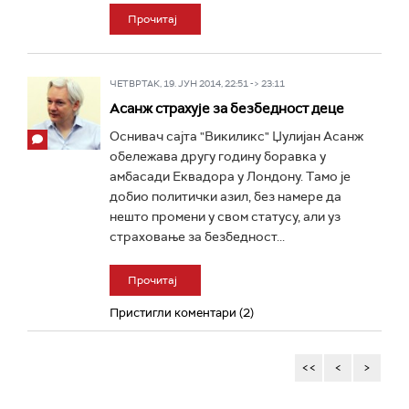
Прочитај
ЧЕТВРТАК, 19. ЈУН 2014, 22:51 -> 23:11
Асанж страхује за безбедност деце
Оснивач сајта "Викиликс" Џулијан Асанж
обележава другу годину боравка у
амбасади Еквадора у Лондону. Tамо је
добио политички азил, без намере да
нешто промени у свом статусу, али уз
страховање за безбедност...
Прочитај
Пристигли коментари (2)
<<
<
>