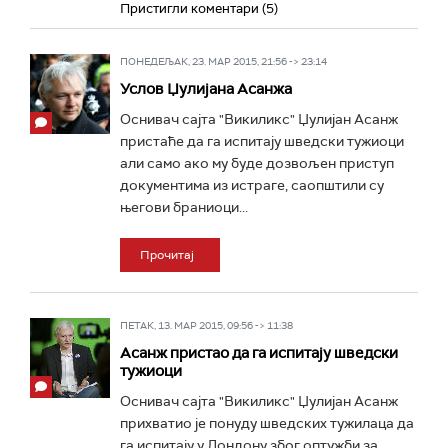
Пристигли коментари (5)
ПОНЕДЕЉАК, 23. МАР 2015, 21:56 -> 23:14
Услов Џулијана Асанжа
Оснивач сајта "Викиликс" Џулијан Асанж
пристаће да га испитају шведски тужиоци
али само ако му буде дозвољен приступ
документима из истраге, саопштили су
његови браниоци...
Прочитај
ПЕТАК, 13. МАР 2015, 09:56 -> 11:38
Асанж пристао да га испитају шведски
тужиоци
Оснивач сајта "Викиликс" Џулијан Асанж
прихватио је понуду шведских тужилаца да
га испитају у Лондону због оптужби за