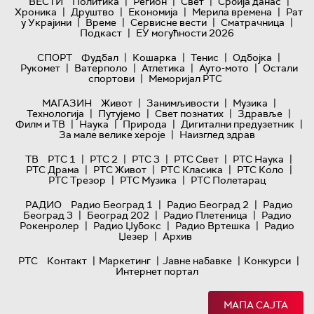
|
|
|
|
ВЕСТИ
Политика
Регион
Свет
Србија данас
|
|
|
|
Хроника
Друштво
Економија
Мерила времена
Рат
|
|
|
|
у Украјини
Време
Сервисне вести
Сматрачница
|
Подкаст
ЕУ могућности 2026
|
|
|
|
СПОРТ
Фудбал
Кошарка
Тенис
Одбојка
|
|
|
|
Рукомет
Ватерполо
Атлетика
Ауто-мото
Остали
|
спортови
Меморијал РТС
|
|
|
МАГАЗИН
Живот
Занимљивости
Музика
|
|
|
|
Технологијa
Путујемо
Свет познатих
Здравље
|
|
|
|
Филм и ТВ
Наука
Природа
Дигитални предузетник
|
За мале велике хероје
Наизглед здрав
|
|
|
|
|
ТВ
РТС 1
РТС 2
РТС 3
РТС Свет
РТС Наука
|
|
|
|
РТС Драма
РТС Живот
РТС Класика
РТС Коло
|
|
РТС Трезор
РТС Музика
РТС Полетарац
|
|
РАДИО
Радио Београд 1
Радио Београд 2
Радио
|
|
|
Београд 3
Београд 202
Радио Плетеница
Радио
|
|
|
Рокенролер
Радио Џубокс
Радио Вртешка
Радио
|
Џезер
Архив
|
|
|
|
РТС
Контакт
Маркетинг
Јавне набавке
Конкурси
Интернет портал
МАПА САЈТА