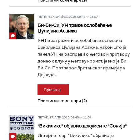
Пристигли коментари (9)
ЧЕТВРТАК, 04. ФЕБ 2016, 08:48 -> 15:07
Би-Би-Си: УН траже ослобађање
Џулијана Асанжа
УН ће затражити ослобађање оснивача
Викиликса Џулијана Асанжа, након што је
панел УН на расправи о његовом притвору
донео одлуку у његову корист, јавио је Би-
Би-Си. Портпарол британског премијера
Дејвида...
Прочитај
Пристигли коментари (2)
ПЕТАК, 17. АПР 2015, 08:40 -> 11:54
"Викиликс" објавио документе "Сонија"
Интернет сајт "Викиликс" објавио је