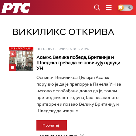
РТС
ВИКИЛИКС ОТКРИВА
ПЕТАК, 05. ФЕБ 2016, 09:31 -> 20:24
Асанж: Велика победа, Британија и
Шведска треба да се повинују одлуци
УН
Оснивач Викиликса Џулијан Асанж
поручио је да је препорука Панела УН за
његово ослобађање доказ да је, током
претходних пет година, био незаконито
притворен и позвао Велику Британију и
Шведску да изврше...
Прочитај