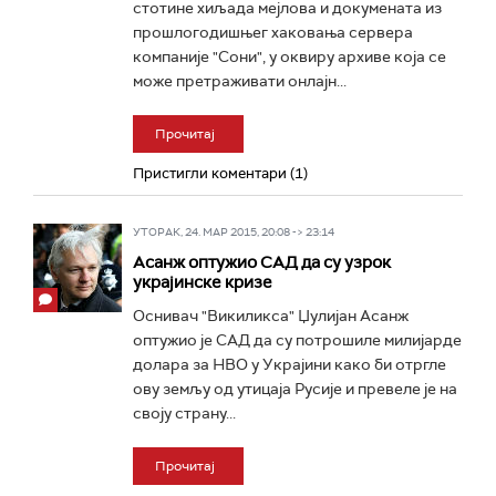
стотине хиљада мејлова и докумената из
прошлогодишњег хаковања сервера
компаније "Сони", у оквиру архиве која се
може претраживати онлајн...
Прочитај
Пристигли коментари (1)
УТОРАК, 24. МАР 2015, 20:08 -> 23:14
Асанж оптужио САД да су узрок
украјинске кризе
Оснивач "Викиликса" Џулијан Асанж
оптужио је САД да су потрошиле милијарде
долара за НВО у Украјини како би отргле
ову земљу од утицаја Русије и превеле је на
своју страну...
Прочитај