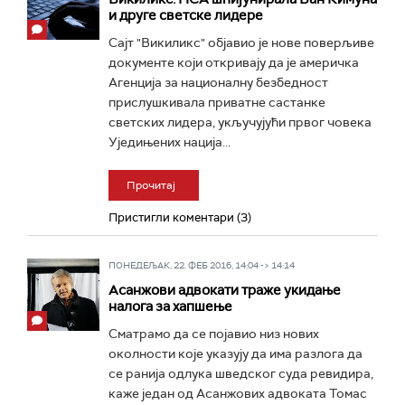
и друге светске лидере
Сајт "Викиликс" објавио је нове поверљиве
документе који откривају да је америчка
Агенција за националну безбедност
прислушкивала приватне састанке
светских лидера, укључујући првог човека
Уједињених нација...
Прочитај
Пристигли коментари (3)
ПОНЕДЕЉАК, 22. ФЕБ 2016, 14:04 -> 14:14
Асанжови адвокати траже укидање
налога за хапшење
Сматрамо да се појавио низ нових
околности које указују да има разлога да
се ранија одлука шведског суда ревидира,
каже један од Асанжових адвоката Томас