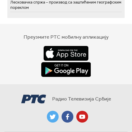
Лесковачка спржа – производ са заштићеним географским
пореклом
Преузмите РТС мобилну апликацију
Радио Телевизија Србије