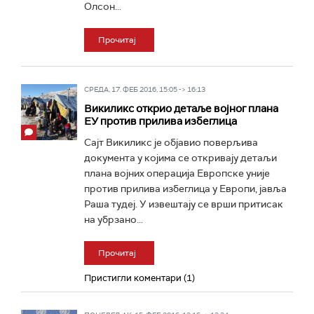
Олсон...
Прочитај
СРЕДА, 17. ФЕБ 2016, 15:05 -> 16:13
Викиликс открио детаље војног плана
ЕУ против прилива избеглица
Сајт Викиликс је објавио поверљива
документа у којима се откривају детаљи
плана војних операција Европске уније
против прилива избеглица у Европи, јавља
Раша тудеј. У извештају се врши притисак
на убрзано...
Прочитај
Пристигли коментари (1)