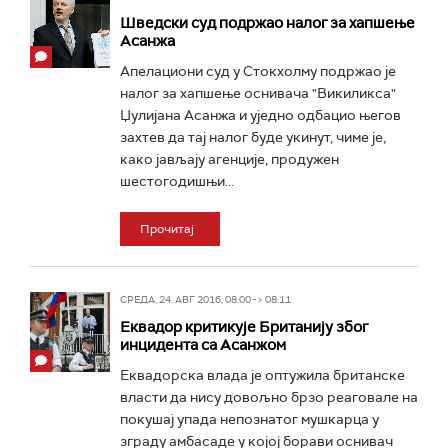
Шведски суд подржао налог за хапшење
Асанжа
Апелациони суд у Стокхолму подржао је
налог за хапшење оснивача "Викиликса"
Џулијана Асанжа и уједно одбацио његов
захтев да тај налог буде укинут, чиме је,
како јављају агенције, продужен
шестогодишњи...
Прочитај
СРЕДА, 24. АВГ 2016, 08:00 -> 08:11
Еквадор критикује Британију због
инцидента са Асанжом
Еквадорска влада је оптужила британске
власти да нису довољно брзо реаговале на
покушај упада непознатог мушкарца у
зграду амбасаде у којој борави оснивач