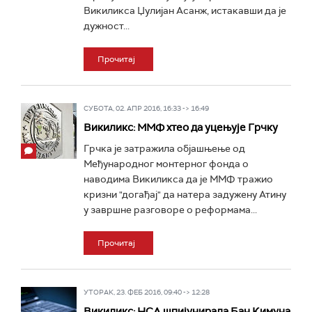
Викиликса Џулијан Асанж, истакавши да је
дужност...
Прочитај
СУБОТА, 02. АПР 2016, 16:33 -> 16:49
Викиликс: ММФ хтео да уцењује Грчку
Грчка је затражила објашњење од
Међународног монтерног фонда о
наводима Викиликса да је ММФ тражио
кризни "догађај" да натера задужену Атину
у завршне разговоре о реформама...
Прочитај
УТОРАК, 23. ФЕБ 2016, 09:40 -> 12:28
Викиликс: НСА шпијунирала Бан Кимуна