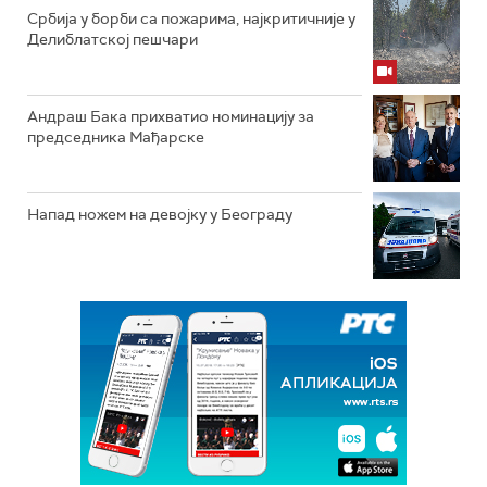
Србија у борби са пожарима, најкритичније у
Делиблатској пешчари
Андраш Бака прихватио номинацију за
председника Мађарске
Напад ножем на девојку у Београду