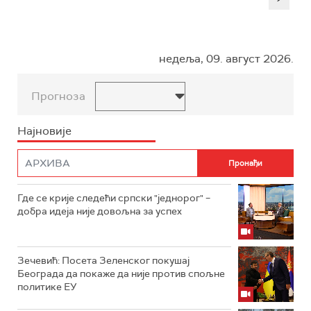
недеља, 09. август 2026.
Прогноза
Најновије
Где се крије следећи српски "једнорог" –
добра идеја није довољна за успех
Зечевић: Посета Зеленског покушај
Београда да покаже да није против спољне
политике ЕУ