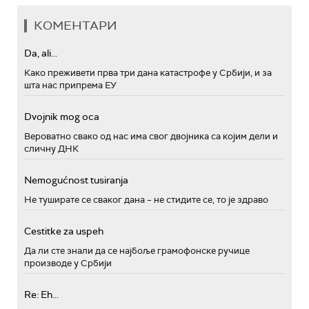
КОМЕНТАРИ
Da, ali...
Како преживети прва три дана катастрофе у Србији, и за
шта нас припрема ЕУ
Dvojnik mog oca
Вероватно свако од нас има свог двојника са којим дели и
сличну ДНК
Nemogućnost tusiranja
Не туширате се сваког дана – не стидите се, то је здраво
Cestitke za uspeh
Да ли сте знали да се најбоље грамофонске ручице
производе у Србији
Re: Eh...