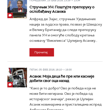
ПОНЕДЕЉАК, 15. ФЕБ 2016, 13:16 -> 13:34
Стручњак УН: Поштујте препоруку о
ослобађању Асанжа
Алфред де Зајас, стручњак Уједињених
нација за људска права, позвао је Шведску
и Велику Британију да следе препоруку
панела УН и омогуће слободу кретања
оснивачу "Викиликса" Џулијану Асанжу...
Прочитај
ПЕТАК, 05. ФЕБ 2016, 18:10 -> 19:30
Асанж: Моја деца ће пре или касније
добити свог оца назад
"Како је то добро! Ово је победа која не
може бити негирана. Ово је победа од
историјског значаја", рекао је Џулијан
Асанж новинарима и присталицама испред
Амбасаде Еквадора...