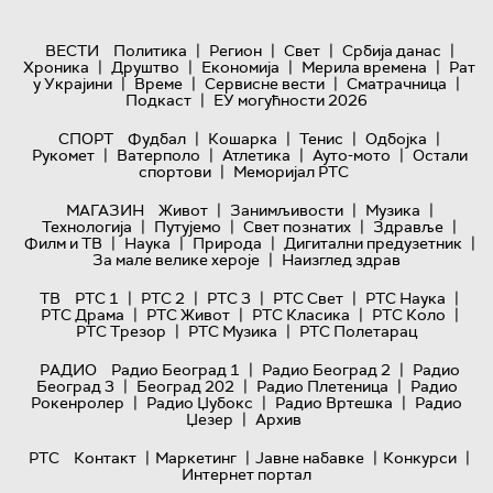
|
|
|
|
ВЕСТИ
Политика
Регион
Свет
Србија данас
|
|
|
|
Хроника
Друштво
Економија
Мерила времена
Рат
|
|
|
|
у Украјини
Време
Сервисне вести
Сматрачница
|
Подкаст
ЕУ могућности 2026
|
|
|
|
СПОРТ
Фудбал
Кошарка
Тенис
Одбојка
|
|
|
|
Рукомет
Ватерполо
Атлетика
Ауто-мото
Остали
|
спортови
Меморијал РТС
|
|
|
МАГАЗИН
Живот
Занимљивости
Музика
|
|
|
|
Технологијa
Путујемо
Свет познатих
Здравље
|
|
|
|
Филм и ТВ
Наука
Природа
Дигитални предузетник
|
За мале велике хероје
Наизглед здрав
|
|
|
|
|
ТВ
РТС 1
РТС 2
РТС 3
РТС Свет
РТС Наука
|
|
|
|
РТС Драма
РТС Живот
РТС Класика
РТС Коло
|
|
РТС Трезор
РТС Музика
РТС Полетарац
|
|
РАДИО
Радио Београд 1
Радио Београд 2
Радио
|
|
|
Београд 3
Београд 202
Радио Плетеница
Радио
|
|
|
Рокенролер
Радио Џубокс
Радио Вртешка
Радио
|
Џезер
Архив
|
|
|
|
РТС
Контакт
Маркетинг
Јавне набавке
Конкурси
Интернет портал