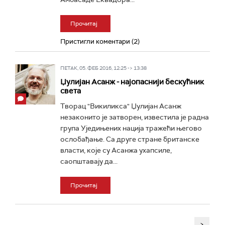
Прочитај
Пристигли коментари (2)
ПЕТАК, 05. ФЕБ 2016, 12:25 -> 13:38
Џулијан Асанж - најопаснији бескућник
света
Творац "Викиликса" Џулијан Асанж
незаконито је затворен, известила је радна
група Уједињених нација тражећи његово
ослобађање. Са друге стране британске
власти, које су Асанжа ухапсиле,
саопштавају да...
Прочитај
>