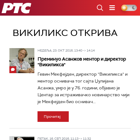
РТС
ВИКИЛИКС ОТКРИВА
НЕДЕЉА, 23. ОКТ 2016, 13:40 -> 14:14
Преминуо Асанжов ментор и директор
"Викиликса"
Гевин Мекфејден, директор "Викиликса" и
ментор оснивача тог сајта Џулијана
Асанжа, умро је у 76. години, објавио је
Центар за истраживачко новинарство чији
је Мекфејден био оснивач...
Прочитај
ПЕТАК, 16. СЕП 2016, 11:13 -> 11:32