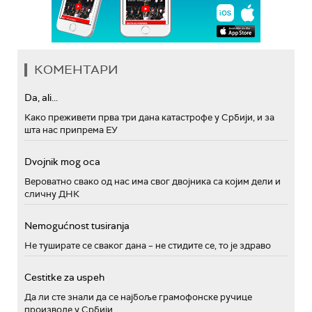
КОМЕНТАРИ
Da, ali...
Како преживети прва три дана катастрофе у Србији, и за
шта нас припрема ЕУ
Dvojnik mog oca
Вероватно свако од нас има свог двојника са којим дели и
сличну ДНК
Nemogućnost tusiranja
Не туширате се сваког дана – не стидите се, то је здраво
Cestitke za uspeh
Да ли сте знали да се најбоље грамофонске ручице
производе у Србији