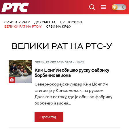
РТС
СРБИЈА У РАТУ
ДОКУМЕНТА
ПРЕНОСИМО
ВЕЛИКИ РАТ НА РТС-У
СРБИ НА КРФУ
ВЕЛИКИ РАТ НА РТС-У
ПЕТАК, 15. СЕП 2023, 07:09 -> 10:02
Ким Џонг Ун обишао руску фабрику
борбених авиона
Севернокорејски лидер Ким Џонг Ун
стигао је у Комсомољск, на руском
Далеком истоку, где је обишао фабрику
борбених авиона...
Прочитај