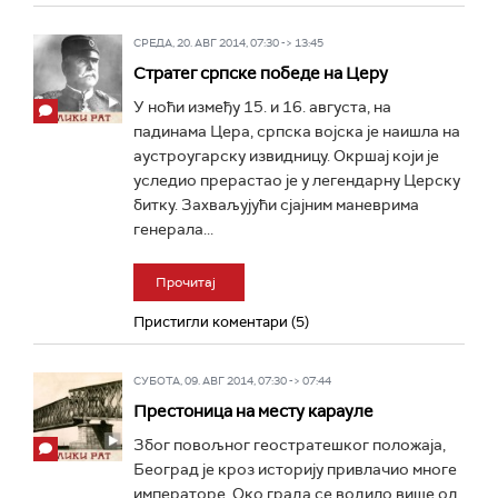
СРЕДА, 20. АВГ 2014, 07:30 -> 13:45
Стратег српске победе на Церу
У ноћи између 15. и 16. августа, на
падинама Цера, српска војска је наишла на
аустроугарску извидницу. Окршај који је
уследио прерастао је у легендарну Церску
битку. Захваљујући сјајним маневрима
генерала...
Прочитај
Пристигли коментари (5)
СУБОТА, 09. АВГ 2014, 07:30 -> 07:44
Престоница на месту карауле
Због повољног геостратешког положаја,
Београд је кроз историју привлачио многе
императоре. Око града се водило више од