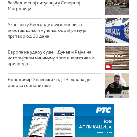
безбедносној ситуацији у Северној
Митровици
Ухапшен у Београду осумњичени за
злостављање и мучење, одређен му је
притвор од 30 дана
Европа на удару суше – Дунав и Рајна на
историјском минимуму, трпе енергетика и
привреда
Володимир Зеленски - од ТВ екрана до
ровова геополитике