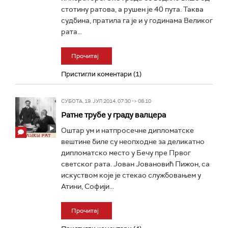
стотину ратова, а рушен је 40 пута. Таква
судбина, пратила га је и у годинама Великог
рата...
Прочитај
Пристигли коментари (1)
СУБОТА, 19. ЈУЛ 2014, 07:30 -> 08:10
Ратне трубе у граду валцера
Оштар ум и натпросечне дипломатске
вештине биле су неопходне за деликатно
дипломатско место у Бечу пре Првог
светског рата. Јовaн Јовановић Пижон, са
искуством које је стекао службовањем у
Атини, Софији...
Прочитај