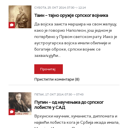
СУБОТА, 25. ОКТ 2014, 07:30 -> 12:14
Таин – тајно оружје српског војника
Да војска заиста маршира на свом желуцу,
како је говорио Наполеон, још једном је
потврђено у Првом светском рату. Иако је
аустроугарска војска имали обилније и
богатије оброке, српски војник се
захваљујући...
Прочитај
Пристигли коментари (8)
ПЕТАК, 17. ОКТ 2014, 07:30 -> 07:43
Пупин – од научењака до српског
лобисте у САД
Врхунски научник, хуманиста, дипломата и
највећи лобиста кога је Србија икада имала,