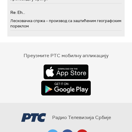
Re: Eh...
Лесковачка спржа – производ са заштићеним географским
пореклом
Преузмите РТС мобилну апликацију
Радио Телевизија Србије