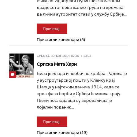
Михајло Идворски Пупин није почетком
двадесетог века жалио труда ни времена
да лични ауторитет стави у службу Србије...
Прочитај
Пристигли коментари (5)
СУБОТА, 30. АВГ 2014, 07:30 -> 13:03
Српска Мата Хари
Била je млада и необично храбра. Радила је
у аустроугарској пошти у Кленку крај
Шапца у најтежим данима 1914, када се
прва фаза борби у Србији ближила крају.
Њени послодавци су веровали да је
лојални поданик...
Прочитај
Пристигли коментари (13)