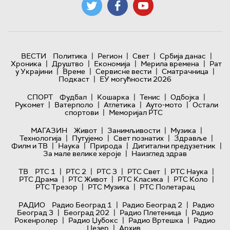
|
|
|
|
ВЕСТИ
Политика
Регион
Свет
Србија данас
|
|
|
|
Хроника
Друштво
Економија
Мерила времена
Рат
|
|
|
|
у Украјини
Време
Сервисне вести
Сматрачница
|
Подкаст
ЕУ могућности 2026
|
|
|
|
СПОРТ
Фудбал
Кошарка
Тенис
Одбојка
|
|
|
|
Рукомет
Ватерполо
Атлетика
Ауто-мото
Остали
|
спортови
Меморијал РТС
|
|
|
МАГАЗИН
Живот
Занимљивости
Музика
|
|
|
|
Технологијa
Путујемо
Свет познатих
Здравље
|
|
|
|
Филм и ТВ
Наука
Природа
Дигитални предузетник
|
За мале велике хероје
Наизглед здрав
|
|
|
|
|
ТВ
РТС 1
РТС 2
РТС 3
РТС Свет
РТС Наука
|
|
|
|
РТС Драма
РТС Живот
РТС Класика
РТС Коло
|
|
РТС Трезор
РТС Музика
РТС Полетарац
|
|
РАДИО
Радио Београд 1
Радио Београд 2
Радио
|
|
|
Београд 3
Београд 202
Радио Плетеница
Радио
|
|
|
Рокенролер
Радио Џубокс
Радио Вртешка
Радио
|
Џезер
Архив