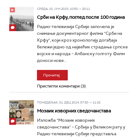
СРЕДА, 10. ЈУН 2015, 10:50 -> 20:11
Срби на Крфу, поглед после 100 година
Радио-телевизија Србије започела је
снимање документарног филма "Срби на
Крфу", који кроз хронологију догађаја
бележи једно од највећих страдања српске
војске и народа – Албанску голготу. Филм
доноси нове...
Прочитај
Пристигли коментари (3)
ПОНЕДЕЉАК, 01. ДЕЦ 2014, 07:30 -> 11:32
Мозаик изворних сведочанстава
Изложба "Мозаик изворних
сведочанстава" – Србија у Великом рату у
Радио-телевизији Србије представља