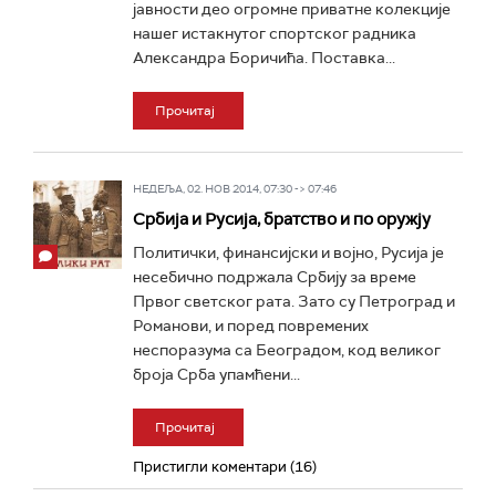
јавности део огромне приватне колекције
нашег истакнутог спортског радника
Александра Боричића. Поставка...
Прочитај
НЕДЕЉА, 02. НОВ 2014, 07:30 -> 07:46
Србија и Русија, братство и по оружју
Политички, финансијски и војно, Русија је
несебично подржала Србију за време
Првог светског рата. Зато су Петроград и
Романови, и поред повремених
неспоразума са Београдом, код великог
броја Срба упамћени...
Прочитај
Пристигли коментари (16)