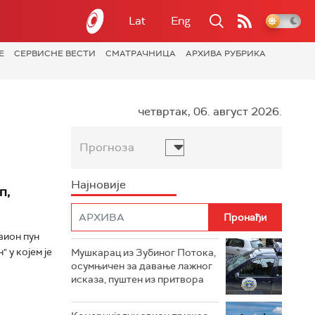
Lat
Eng
Е
СЕРВИСНЕ ВЕСТИ
СМАТРАЧНИЦА
АРХИВА РУБРИКА
четвртак, 06. август 2026.
Прогноза
Најновије
п,
вион пун
у којем је
Мушкарац из Зубиног Потока,
осумњичен за давање лажног
исказа, пуштен из притвора