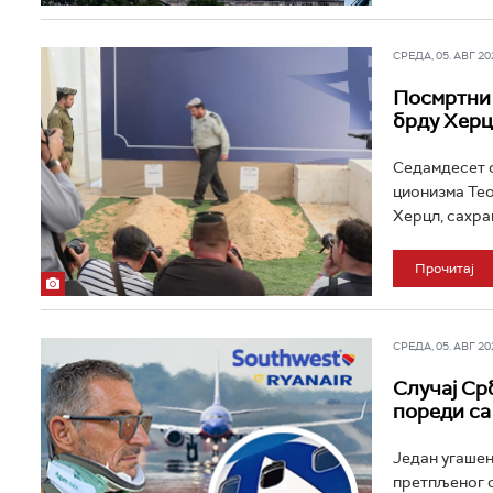
СРЕДА, 05. АВГ 202
Посмртни 
брду Херц
Седамдесет с
ционизма Тео
Херцл, сахрањ
Прочитај
СРЕДА, 05. АВГ 202
Случај Срб
пореди са
Један угашен
претпљеног с