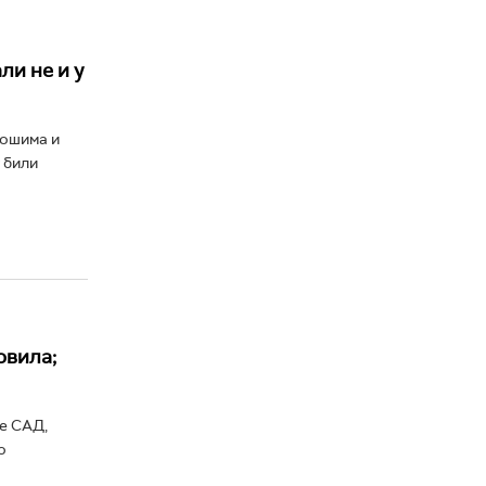
ли не и у
рошима и
 били
овила;
е САД,
о