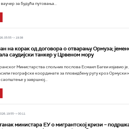
 ваучер за будућа путовања...
6, 05:55 -> 19:38
ан на корак од договора о отварању Ормуза; jемен
ђала саудијски танкер у Црвеном мору
анског Министарства спољних послова Есмаил Багеи изјавио је 
асили географске координате за пловидбену руту кроз Ормуски м
 саопштење у завршној...
26, 19:55 -> 00:11
танак министара ЕУ о мигрантској кризи – подршк