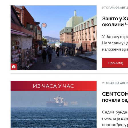
УТОРАК, 04. АВГ 20
Зашто у Х
околини 
У Јапану стр
Нагасаки у ц
изложени зра
Прочитај
УТОРАК, 04. АВГ 20
ИЗ ЧАСА У ЧАС
CENTCOM: 
почела се
Седма рунда 
почела је да
спровођењу р