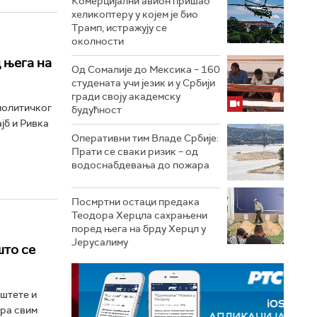
Комерцијални авион пришао
хеликоптеру у којем је био
Трамп, истражују се
околности
 њега на
Од Сомалије до Мексика – 160
студената учи језик и у Србији
гради своју академску
политичког
будућност
јб и Ривка
Оперативни тим Владе Србије:
Прати се сваки ризик – од
водоснабдевања до пожара
Посмртни остаци предака
Теодора Херцла сахрањени
поред њега на брду Херцл у
Јерусалиму
што се
 штете и
ара свим