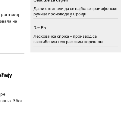
Cestitke za uspeh
Да ли сте знали да се најбоље грамофонске
ручице производе у Србији
грантској
звала на
Re: Eh...
Лесковачка спржа – производ са
заштићеним географским пореклом
аћају
уре
овања. Због