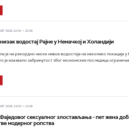
Г 2026, 22:30 -> 22:38
низак водостај Рајне у Немачкој и Холандији
ала је на рекордно ниске нивое водостаја на неколико локација у 
то је изазвало забринутост због економских последица огранич
Г 2026, 14:03 -> 14:39
 Фаједовог сексуалног злостављања - пет жена до
тве модерног ропства