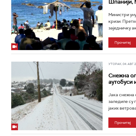
Шпанији, 
Министри уну
кризи. Претх
заједничку ак
Прочитај
УТОРАК, 04. АВГ 20
Снежна ол
аутобуси и
Јака снежна 
заледиле су 
јаких ветрова
Прочитај