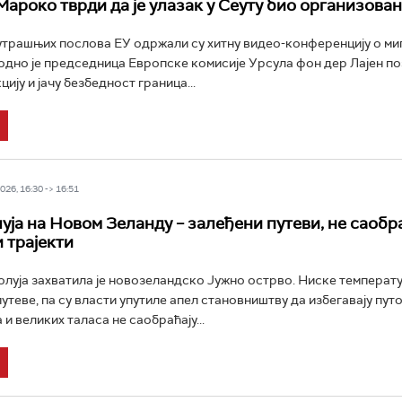
Мароко тврди да је улазак у Сеуту био организован
трашњих послова ЕУ одржали су хитну видео-конференцију о ми
одно је председница Европске комисије Урсула фон дер Лајен по
цију и јачу безбедност граница...
26, 16:30 -> 16:51
уја на Новом Зеланду – залеђени путеви, не саобр
 трајекти
олуја захватила је новозеландско Јужно острво. Ниске температ
путеве, па су власти упутиле апел становништву да избегавају пут
 и великих таласа не саобраћају...