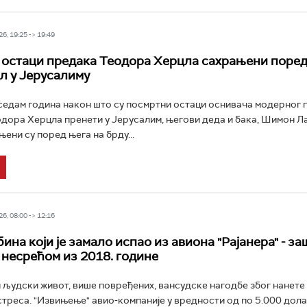
6, 19:25 -> 19:49
остаци предака Теодора Херцла сахрањени поред
л у Јерусалиму
едам година након што су посмртни остаци оснивача модерног 
дора Херцла пренети у Јерусалим, његови деда и бака, Шимон Ла
ени су поред њега на брду...
6, 08:00 -> 12:16
ина који је замало испао из авиона "Рајанера" - за
 несрећом из 2018. године
 људски живот, више повређених, вансудске нагодбе због нанете
треса. "Извињење" авио-компаније у вредности од по 5.000 дол