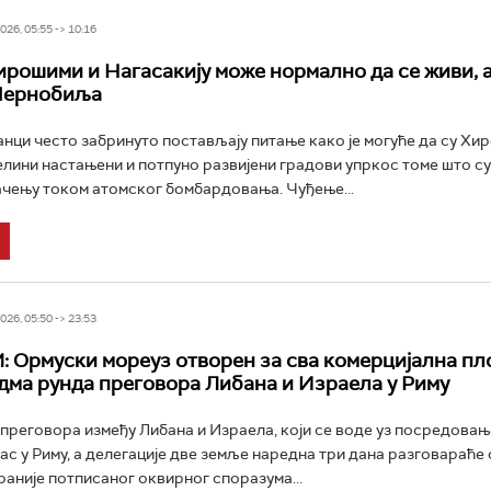
26, 05:55 -> 10:16
ирошими и Нагасакију може нормално да се живи, а
Чернобиља
анци често забринуто постављају питање како је могуће да су Хи
елини настањени и потпуно развијени градови упркос томе што су
чењу током атомског бомбардовања. Чуђење...
26, 05:50 -> 23:53
Ормуски мореуз отворен за сва комерцијална пл
дма рунда преговора Либана и Израела у Риму
преговора између Либана и Израела, који се воде уз посредовањ
нас у Риму, а делегације две земље наредна три дана разговараће 
аније потписаног оквирног споразума...