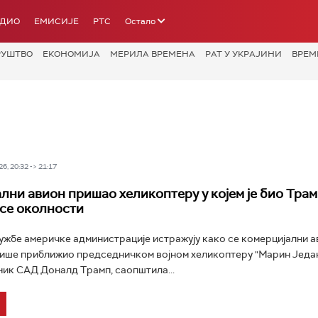
АДИО
ЕМИСИЈЕ
РТС
Остало
РУШТВО
ЕКОНОМИЈА
МЕРИЛА ВРЕМЕНА
РАТ У УКРАЈИНИ
ВРЕМ
6, 20:32 -> 21:17
лни авион пришао хеликоптеру у којем је био Трам
 се околности
жбе америчке администрације истражују како се комерцијални а
ише приближио председничком војном хеликоптеру "Марин Један" 
ик САД Доналд Трамп, саопштила...