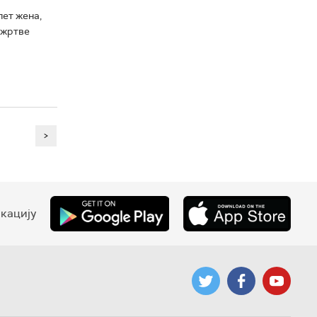
ет жена,
 жртве
>
кацију