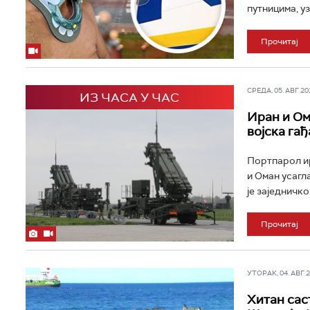
путницима, уз
Прочитај
СРЕДА, 05. АВГ 202
ИЗ ЧАСА У ЧАС
Иран и Ом
војска га
Портпарол ир
и Оман усагл
је заједничко
Прочитај
УТОРАК, 04. АВГ 20
Хитан сас