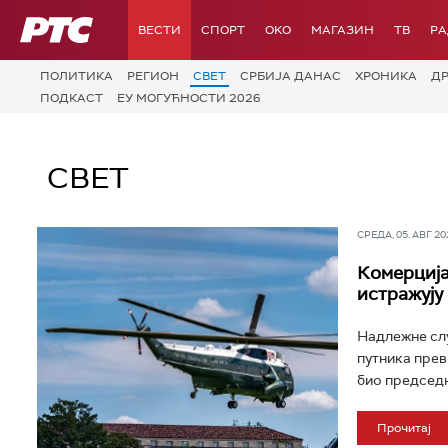
РТС
ВЕСТИ
СПОРТ
OKO
МАГАЗИН
ТВ
Р
ПОЛИТИКА
РЕГИОН
СВЕТ
СРБИЈА ДАНАС
ХРОНИКА
Д
ПОДКАСТ
ЕУ МОГУЋНОСТИ 2026
СВЕТ
СРЕДА, 05. АВГ 202
Комерција
истражују
Надлежне слу
путника прев
био председн
Прочитај