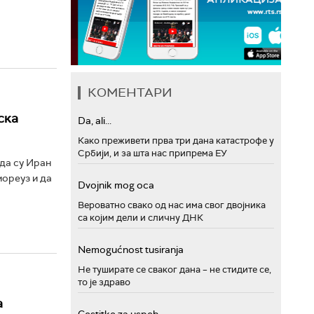
КОМЕНТАРИ
ска
Da, ali...
Како преживети прва три дана катастрофе у
Србији, и за шта нас припрема ЕУ
да су Иран
ореуз и да
Dvojnik mog oca
Вероватно свако од нас има свог двојника
са којим дели и сличну ДНК
Nemogućnost tusiranja
Не туширате се сваког дана – не стидите се,
то је здраво
а