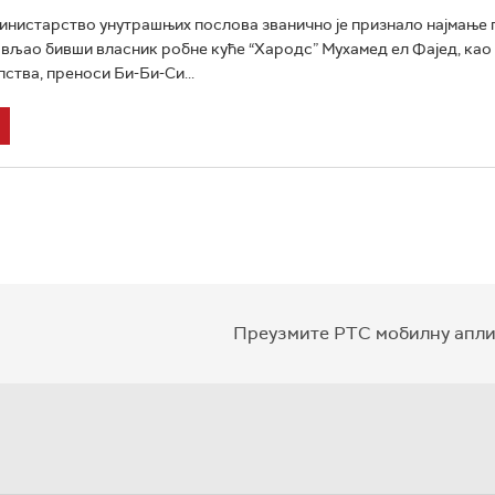
нистарство унутрашњих послова званично је признало најмање п
тављао бивши власник робне куће “Хародс” Мухамед eл Фајед, као
ства, преноси Би-Би-Си...
Преузмите РТС мобилну апли