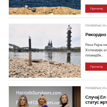
Прочитај
ПОНЕДЕЉАК, 03. АВ
Рекордно 
Река Рајна п
Холандији, ш
пловидбе...
Прочитај
ПОНЕДЕЉАК, 03. АВ
Случај Ел
статус жр