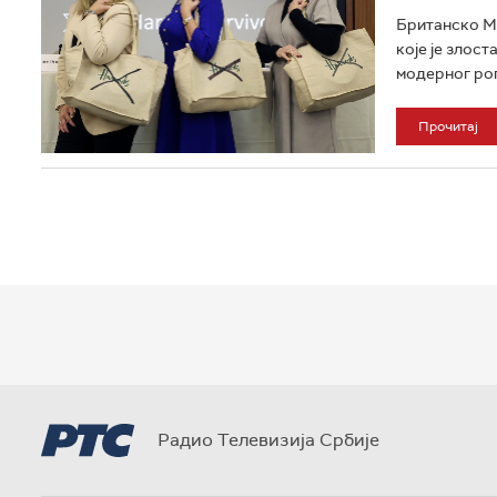
Британско Ми
које је злос
модерног роп
Прочитај
Радио Телевизија Србије