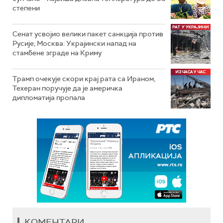
степени
Сенат усвојио велики пакет санкција против
Русије; Москва: Украјински напад на
стамбене зграде на Криму
Трамп очекује скори крај рата са Ираном,
Техеран поручује да је америчка
дипломатија пропала
КОМЕНТАРИ