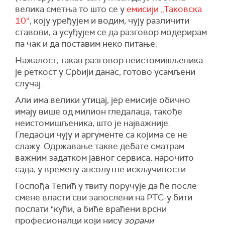
велика сметња то што се у
емисији „Таковска
10“
, коју уређујем и водим, чују различити
ставови, а усуђујем се да разговор модерирам
па чак и да поставим неко питање.
Нажалост, такав разговор неистомишљеника
је реткост у Србији данас, готово усамљени
случај.
Али има велики утицај, јер емисије обично
имају више од милион гледалаца, такође
неистомишљеника, што је најважније.
Гледаоци чују и аргументе са којима се не
слажу. Одржавање такве дебате сматрам
важним задатком јавног сервиса, нарочито
сада, у времену апсолутне искључивости.
Госпођа Тепић у твиту поручује да ће после
смене власти сви запослени на РТС-у бити
послати "кући, а биће враћени врсни
професионалци који нису
зорани