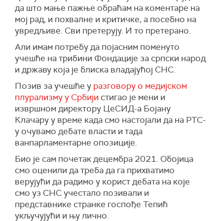
да што мање пажње обраћам на коментаре на
мој рад, и похвалне и критичке, а посебно на
увредљиве. Сви претерују. И то претерано.
Али имам потребу да појасним поменуто
учешће на трибини Фондације за српски народ
и државу која је блиска владајућој СНС.
Позив за учешће у
разговору о медијском
плурализму у Србији
стигао је мени и
извршном директору ЦеСИД-а Бојану
Клачару у време када смо настојали да на РТС-
у очувамо дебате власти и тада
ванпарламентарне опозиције.
Био је сам почетак децембра 2021. Обојица
смо оценили да треба да га прихватимо
верујући да радимо у корист дебата на које
смо уз СНС учестало позивали и
представнике странке госпође Тепић
укључујући и њу лично.