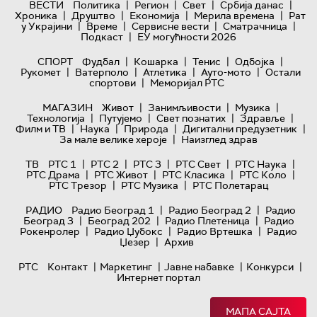
|
|
|
|
ВЕСТИ
Политика
Регион
Свет
Србија данас
|
|
|
|
Хроника
Друштво
Економија
Мерила времена
Рат
|
|
|
|
у Украјини
Време
Сервисне вести
Сматрачница
|
Подкаст
ЕУ могућности 2026
|
|
|
|
СПОРТ
Фудбал
Кошарка
Тенис
Одбојка
|
|
|
|
Рукомет
Ватерполо
Атлетика
Ауто-мото
Остали
|
спортови
Меморијал РТС
|
|
|
МАГАЗИН
Живот
Занимљивости
Музика
|
|
|
|
Технологијa
Путујемо
Свет познатих
Здравље
|
|
|
|
Филм и ТВ
Наука
Природа
Дигитални предузетник
|
За мале велике хероје
Наизглед здрав
|
|
|
|
|
ТВ
РТС 1
РТС 2
РТС 3
РТС Свет
РТС Наука
|
|
|
|
РТС Драма
РТС Живот
РТС Класика
РТС Коло
|
|
РТС Трезор
РТС Музика
РТС Полетарац
|
|
РАДИО
Радио Београд 1
Радио Београд 2
Радио
|
|
|
Београд 3
Београд 202
Радио Плетеница
Радио
|
|
|
Рокенролер
Радио Џубокс
Радио Вртешка
Радио
|
Џезер
Архив
|
|
|
|
РТС
Контакт
Маркетинг
Јавне набавке
Конкурси
Интернет портал
МАПА САЈТА