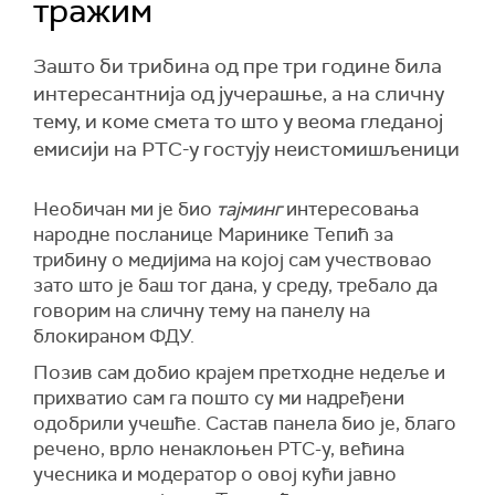
тражим
Зашто би трибина од пре три године била
интересантнија од јучерашње, а на сличну
тему, и коме смета то што у веома гледаној
емисији на РТС-у гостују неистомишљеници
Необичан ми је био
тајминг
интересовања
народне посланице Маринике Тепић за
трибину о медијима на којој сам учествовао
зато што је баш тог дана, у среду, требало да
говорим на сличну тему на панелу на
блокираном ФДУ.
Позив сам добио крајем претходне недеље и
прихватио сам га пошто су ми надређени
одобрили учешће. Састав панела био је, благо
речено, врло ненаклоњен РТС-у, већина
учесника и модератор о овој кући јавно