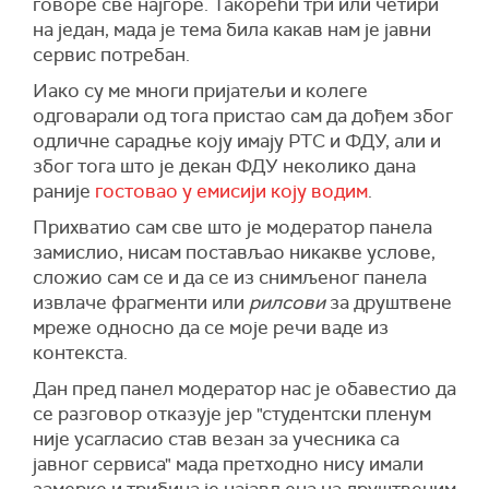
говоре све најгоре. Такорећи три или четири
на један, мада је тема била какав нам је јавни
сервис потребан.
Иако су ме многи пријатељи и колеге
одговарали од тога пристао сам да дођем због
одличне сарадње коју имају РТС и ФДУ, али и
због тога што је декан ФДУ неколико дана
раније
гостовао у емисији коју водим
.
Прихватио сам све што је модератор панела
замислио, нисам постављао никакве услове,
сложио сам се и да се из снимљеног панела
извлаче фрагменти или
рилсови
за друштвене
мреже односно да се моје речи ваде из
контекста.
Дан пред панел модератор нас је обавестио да
се разговор отказује јер "студентски пленум
није усагласио став везан за учесника са
јавног сервиса" мада претходно нису имали