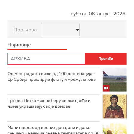
субота, 08. август 2026.
Прогноза
Најновије
Од Београда ка више од 100 дестинација –
Ер Србија проширује флоту и мрежу летова
Трнова Петка – жене беру свеже цвеће и
њиме украшавају своје домове
Мали предах од врелих дана, али и даље
сунчано – највиша дневна температура до 36