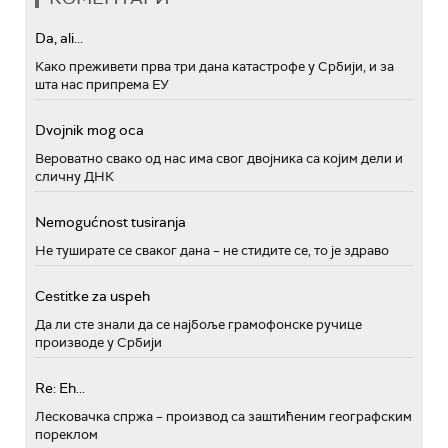
Da, ali...
Како преживети прва три дана катастрофе у Србији, и за
шта нас припрема ЕУ
Dvojnik mog oca
Вероватно свако од нас има свог двојника са којим дели и
сличну ДНК
Nemogućnost tusiranja
Не туширате се сваког дана – не стидите се, то је здраво
Cestitke za uspeh
Да ли сте знали да се најбоље грамофонске ручице
производе у Србији
Re: Eh...
Лесковачка спржа – производ са заштићеним географским
пореклом