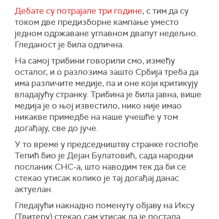
Дебате су потрајале три године
, с тим да су
током две предизборне кампање уместо
једном одржаване углавном двапут недељно.
Гледаност је била одлична.
На самој трибини говорили смо, између
осталог, и о разлозима зашто Србија треба да
има различите медије, па и оне који критикују
владајућу странку. Трибина је била јавна, више
медија је о њој известило, нико није имао
никакве примедбе на наше учешће у том
догађају, све до јуче.
У то време у председништву странке госпође
Тепић био је Дејан Булатовић, сада народни
посланик СНС-а, што наводим тек да би се
стекао утисак колико је тај догађај данас
актуелан.
Гледајући накнадно поменуту објаву на Иксу
(Твитеру) стекао сам утисак да је постала