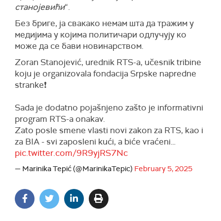
станојевићи
“.
Без бриге, ја свакако немам шта да тражим у
медијима у којима политичари одлучују ко
може да се бави новинарством.
Zoran Stanojević, urednik RTS-a, učesnik tribine
koju je organizovala fondacija Srpske napredne
stranke❗️
Sada je dodatno pojašnjeno zašto je informativni
program RTS-a onakav.
Zato posle smene vlasti novi zakon za RTS, kao i
za BIA - svi zaposleni kući, a biće vraćeni…
pic.twitter.com/9R9yjRS7Nc
— Marinika Tepić (@MarinikaTepic)
February 5, 2025