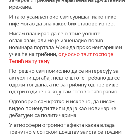
замерке и трибина је најављена на друштвеним
мрежама.
И тако усамљен био сам сувишан иако нико
није могао да зна какве бих ставове изнео.
Нисам планирао да се о томе уопште
оглашавам, али ме је изненадио позив
новинара портала
Нова
да прокоментаришем
учешће на трибини,
односно твит госпође
Тепић на ту тему
.
Погрешно сам помислио да се интересују за
актуелни догађај, нешто што је требало да се
одржи тог дана, а не за трибину од пре више
од три године на коју сам готово заборавио.
Одговорио сам кратко и искрено, да нисам
видео поменути твит и да ја као новинар не
дебатујем са политичарима.
У атмосфери огромног афекта каква влада
тренутно у српском друштву заиста се трудим