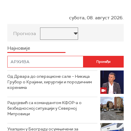
субота, 08. август 2026.
Прогноза
Најновије
Од Дрвара до операционе сале – Никица
Грубор о Крајини, хирургији и породичним
коренима
Радојевић са командантом КФОР-а о
безбедносној ситуацији у Северној
Митровици
Ухапшен у Београду осумњичени за