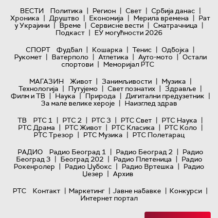
|
|
|
|
ВЕСТИ
Политика
Регион
Свет
Србија данас
|
|
|
|
Хроника
Друштво
Економија
Мерила времена
Рат
|
|
|
|
у Украјини
Време
Сервисне вести
Сматрачница
|
Подкаст
ЕУ могућности 2026
|
|
|
|
СПОРТ
Фудбал
Кошарка
Тенис
Одбојка
|
|
|
|
Рукомет
Ватерполо
Атлетика
Ауто-мото
Остали
|
спортови
Меморијал РТС
|
|
|
МАГАЗИН
Живот
Занимљивости
Музика
|
|
|
|
Технологијa
Путујемо
Свет познатих
Здравље
|
|
|
|
Филм и ТВ
Наука
Природа
Дигитални предузетник
|
За мале велике хероје
Наизглед здрав
|
|
|
|
|
ТВ
РТС 1
РТС 2
РТС 3
РТС Свет
РТС Наука
|
|
|
|
РТС Драма
РТС Живот
РТС Класика
РТС Коло
|
|
РТС Трезор
РТС Музика
РТС Полетарац
|
|
РАДИО
Радио Београд 1
Радио Београд 2
Радио
|
|
|
Београд 3
Београд 202
Радио Плетеница
Радио
|
|
|
Рокенролер
Радио Џубокс
Радио Вртешка
Радио
|
Џезер
Архив
|
|
|
|
РТС
Контакт
Маркетинг
Јавне набавке
Конкурси
Интернет портал