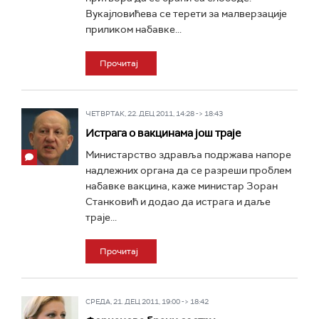
Вукајловићева се терети за малверзације
приликом набавке...
Прочитај
ЧЕТВРТАК, 22. ДЕЦ 2011, 14:28 -> 18:43
Истрага о вакцинама још траје
Министарство здравља подржава напоре
надлежних органа да се разреши проблем
набавке вакцина, каже министар Зоран
Станковић и додао да истрага и даље
траје...
Прочитај
СРЕДА, 21. ДЕЦ 2011, 19:00 -> 18:42