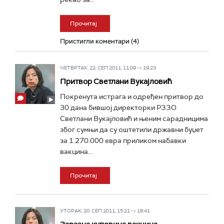
Прочитај
Пристигли коментари (4)
ЧЕТВРТАК, 22. СЕП 2011, 11:09 -> 19:23
Притвор Светлани Вукајловић
Покренута истрага и одређен притвор до
30 дана бившој директорки РЗЗО
Светлани Вукајловић и њеним сарадницима
због сумњи да су оштетили државни буџет
за 1.270.000 евра приликом набавки
вакцина...
Прочитај
УТОРАК, 20. СЕП 2011, 15:21 -> 18:41