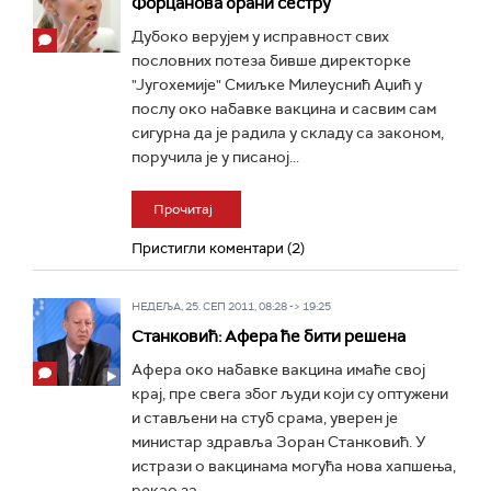
Форцанова брани сестру
Дубоко верујем у исправност свих
пословних потеза бивше директорке
"Југохемије" Смиљке Милеуснић Аџић у
послу око набавке вакцина и сасвим сам
сигурна да је радила у складу са законом,
поручила је у писаној...
Прочитај
Пристигли коментари (2)
НЕДЕЉА, 25. СЕП 2011, 08:28 -> 19:25
Станковић: Афера ће бити решена
Афера око набавке вакцина имаће свој
крај, пре свега због људи који су оптужени
и стављени на стуб срама, уверен је
министар здравља Зоран Станковић. У
истрази о вакцинама могућа нова хапшења,
рекао за...