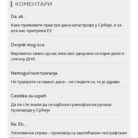
КОМЕНТАРИ
Da, ali...
Како преживети прва три дана катастрофе у Србији, и за
шта нас припрема ЕУ
Dvojnik mog oca
Вероватно свако од нас има свог двојника са којим дели и
сличну ДНК
Nemogućnost tusiranja
Не туширате се сваког дана – не стидите се, то је здраво
Cestitke za uspeh
Да ли сте знали да се најбоље грамофонске ручице
производе у Србији
Re: Eh...
Лесковачка спржа – производ са заштићеним географским