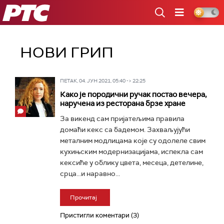
РТС
НОВИ ГРИП
ПЕТАК, 04. ЈУН 2021, 05:40 -> 22:25
Како је породични ручак постао вечера,
наручена из ресторана брзе хране
За викенд сам пријатељима правила
домаћи кекс са бадемом. Захваљујући
металним модлицама које су одолеле свим
кухињским модернизацијама, испекла сам
кексиће у облику цвета, месеца, детелине,
срца...и наравно...
Прочитај
Пристигли коментари (3)