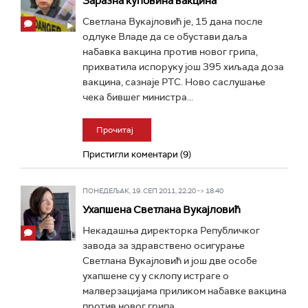
Заразна куповина вакцина
Светлана Вукајловић је, 15 дана после
одлуке Владе да се обустави даља
набавка вакцина против новог грипа,
прихватила испоруку још 395 хиљада доза
вакцина, сазнаје РТС. Ново саслушање
чека бившег министра...
Прочитај
Пристигли коментари (9)
ПОНЕДЕЉАК, 19. СЕП 2011, 22:20 -> 18:40
Ухапшена Светлана Вукајловић
Некадашња директорка Републичког
завода за здравствено осигурање
Светлана Вукајловић и још две особе
ухапшене су у склопу истраге о
малверзацијама приликом набавке вакцина
против новог грипа...