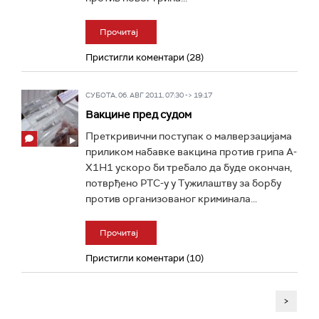
Прочитај
Пристигли коментари (28)
СУБОТА, 06. АВГ 2011, 07:30 -> 19:17
Вакцине пред судом
Преткривични поступак о малверзацијама
приликом набавке вакцина против грипа А-
Х1Н1 ускоро би требало да буде окончан,
потврђено РТС-у у Тужилаштву за борбу
против организованог криминала...
Прочитај
Пристигли коментари (10)
>