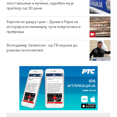
злостављање и мучење, одређен му је
притвор од 30 дана
Европа на удару суше – Дунав и Рајна на
историјском минимуму, трпе енергетика и
привреда
Володимир Зеленски - од ТВ екрана до
ровова геополитике