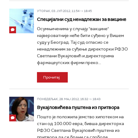
УТОРАК, 03. ЈУЛ 2012, 11:54 -> 18:45
Специјални суд ненадлежан за вакцине
Осумњиченима у случају "вакцине"
највероватније неће бити суђено у Вишем
суду у Београд. Тај суд огласио се
ненадлежним за суђење директорки РФЗО
Светлани Вукајловић и директорима
фармацеутских фирми преко...
Прочитај
ПОНЕДЕЉАК, 28. МАЈ 2012, 16:32 -> 18:43
Вукајловићева пуштена из притвора
Пошто је положила јемство хипотеком на
стан од 100.000 евра, бивша директорка
РФЗО Светлана Вукајловић пуштена из
притвора да се брани са слободе.