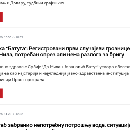
ањ и Дрвару, судбини крајишких...
6, 15:55 -> 18:53
а "Батута": Регистровани први случајеви грознице
Нила, потребан опрез али нема разлога за бригу
јавно здравље Србије "Др Милан Јовановић Батут" ускоро обеле
ања као најстарија и најугледнија јавно-здравствена институција 
мисији Првог програма...
6, 11:28 -> 12:32
аб забранио непотребну потрошњу воде, ситуација