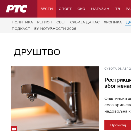
РТС
ВЕСТИ
СПОРТ
OKO
МАГАЗИН
ТВ
Р
ПОЛИТИКА
РЕГИОН
СВЕТ
СРБИЈА ДАНАС
ХРОНИКА
Д
ПОДКАСТ
ЕУ МОГУЋНОСТИ 2026
ДРУШТВО
СУБОТА, 08. АВГ 20
Рестрикци
због нен
Општински шт
села ариљске
недовољна ко
Прочитај