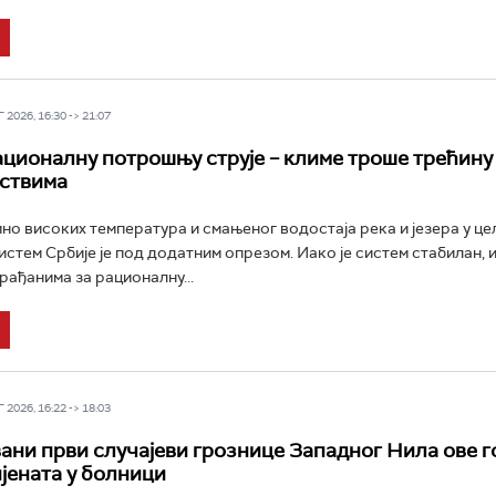
2026, 16:30 -> 21:07
ационалну потрошњу струје – климе троше трећину 
ствима
но високих температура и смањеног водостаја река и језера у це
истем Србије је под додатним опрезом. Иако је систем стабилан, и
рађанима за рационалну...
2026, 16:22 -> 18:03
ани први случајеви грознице Западног Нила ове г
ијената у болници