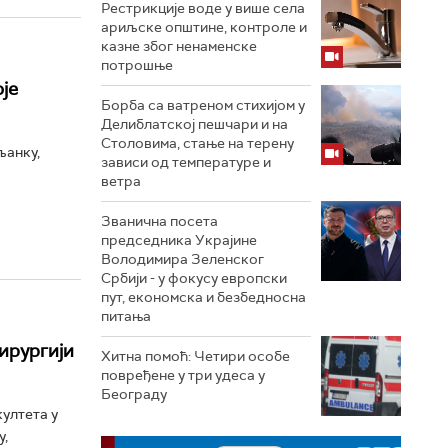
Рестрикције воде у више села
ариљске општине, контроле и
казне због ненаменске
потрошње
је
Борба са ватреном стихијом у
Делиблатској пешчари и на
Столовима, стање на терену
љанку,
зависи од температуре и
ветра
Званична посета
председника Украјине
Володимира Зеленског
Србији - у фокусу европски
пут, економска и безбедносна
питања
ирургији
Хитна помоћ: Четири особе
повређене у три удеса у
Београду
ултета у
у,