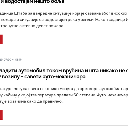
и водостајем нешто боља
едница Штаба за ванредне ситуације која је сазвана због високих
 пожара и ситуације са водостајем река у земљи. Након седнице
е тренутно активно девет пожара...
6, 07:50 -> 08:54
ладити аутомобил током врућина и шта никако не 
у возилу – савети ауто-механичара
атуре могу за свега неколико минута да претворе аутомобил па
ану кабину у којој температура прелази 60 степени. Ауто-механича
ује возачима како да правилно...