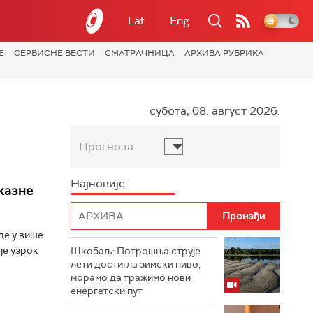
Lat
Eng
Е
СЕРВИСНЕ ВЕСТИ
СМАТРАЧНИЦА
АРХИВА РУБРИКА
субота, 08. август 2026.
Прогноза
Најновије
казне
де у више
је узрок
Шкобаљ: Потрошња струје
лети достигла зимски ниво,
морамо да тражимо нови
енергетски пут