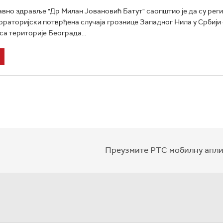
јавно здравље "Др Милан Јовановић Батут" саопштио је да су рег
ораторијски потврђена случаја грознице Западног Нила у Србији 
са територије Београда...
Преузмите РТС мобилну апли