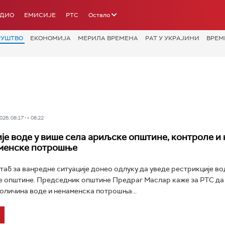
АДИО
ЕМИСИЈЕ
РТС
Остало
РУШТВО
ЕКОНОМИЈА
МЕРИЛА ВРЕМЕНА
РАТ У УКРАЈИНИ
ВРЕМ
26, 08:17 -> 08:22
је воде у више села ариљске општине, контроле и 
аменске потрошње
аб за ванредне ситуације донео одлуку да уведе рестрикције во
 општине. Председник општине Предраг Маслар каже за РТС да 
личина воде и ненаменска потрошња...