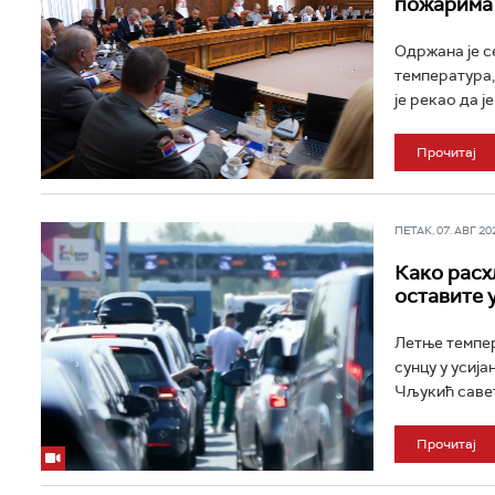
пожарима 
Одржана је с
температура,
је рекао да ј
Прочитај
ПЕТАК, 07. АВГ 202
Како расх
оставите 
Летње темпер
сунцу у усиј
Чљукић савет
Прочитај