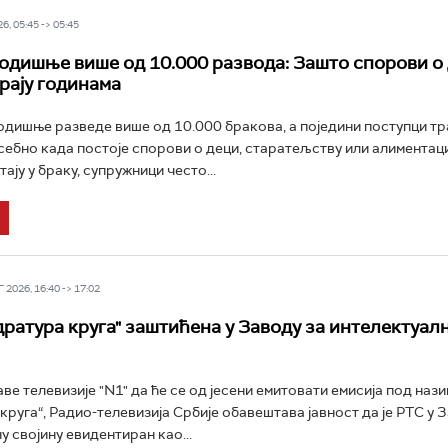
6, 05:45 -> 05:45
годишње више од 10.000 развода: Зашто спорови о 
рају годинама
годишње разведе више од 10.000 бракова, a поједини поступци тр
себно када постоје спорови о деци, старатељству или алиментаци
ју у браку, супружници често...
2026, 16:40 -> 17:02
дратура круга" заштићена у Заводу за интелектуал
ве телевизије "N1" да ће се од јесени емитовати емисија под наз
круга“, Радио-телевизија Србије обавештава јавност да је РТС у 
у својину евидентиран као...