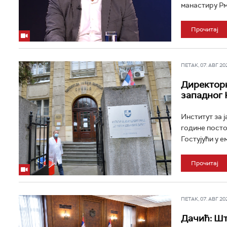
манастиру Рм
Прочитај
ПЕТАК, 07. АВГ 202
Директорк
западног 
Институт за 
године постој
Гостујући у е
Прочитај
ПЕТАК, 07. АВГ 202
Дачић: Шт