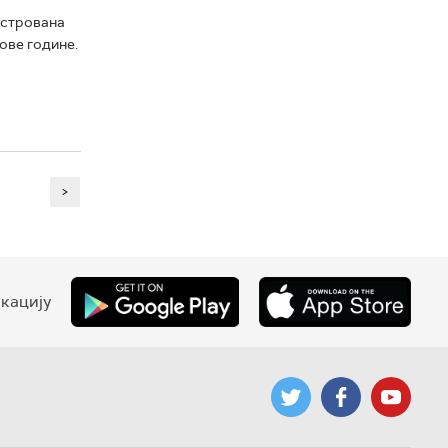
истрована
ове године.
>
кацију