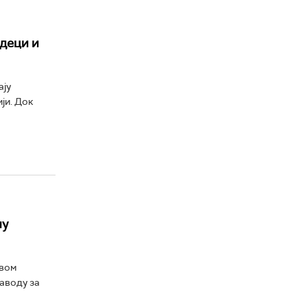
деци и
ају
ји. Док
ну
ивом
Заводу за