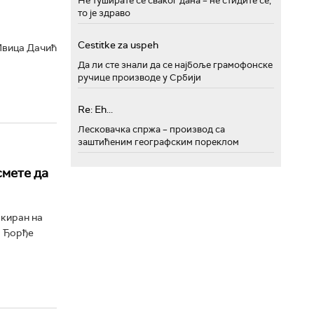
Не туширате се сваког дана – не стидите се,
то је здраво
Cestitke za uspeh
 Ивица Дачић
Да ли сте знали да се најбоље грамофонске
ручице производе у Србији
Re: Eh...
Лесковачка спржа – производ са
заштићеним географским пореклом
смете да
ркиран на
р Ђорђе