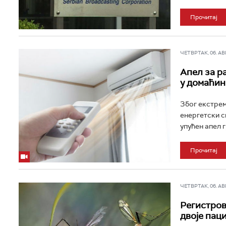
Прочитај
ЧЕТВРТАК, 06. АВГ 
Апел за р
у домаћин
Због екстрем
енергетски с
упућен апел г
Прочитај
ЧЕТВРТАК, 06. АВГ 
Регистров
двоје пац