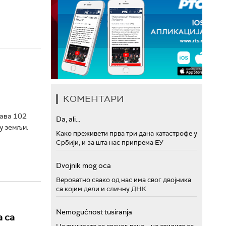
КОМЕНТАРИ
жава 102
Da, ali...
у земљи.
Како преживети прва три дана катастрофе у
Србији, и за шта нас припрема ЕУ
Dvojnik mog oca
Вероватно свако од нас има свог двојника
са којим дели и сличну ДНК
Nemogućnost tusiranja
 са