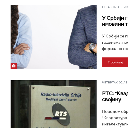
ПЕТАК, 07. АВГ 202
У Србији 
имовини т
У Србији се 
годинама, по
формално оста
Прочитај
ЧЕТВРТАК, 06. АВГ 
РТС: "Ква
својину
Поводом обја
"Квадратура 
интелектуалн