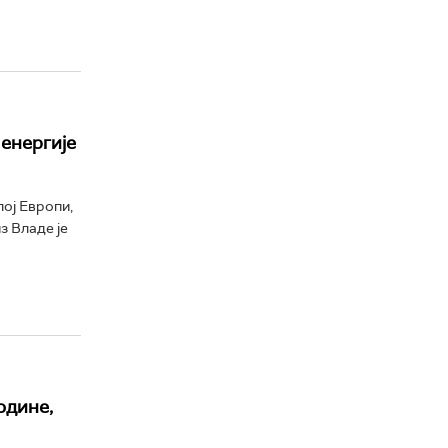
енергије
лој Европи,
з Владе је
одине,