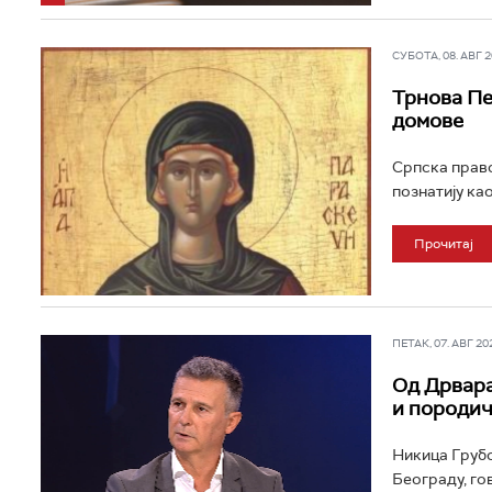
СУБОТА, 08. АВГ 20
Трнова Пе
домове
Српска прав
познатију ка
Прочитај
ПЕТАК, 07. АВГ 202
Од Дрвара
и породи
Никица Грубо
Београду, го