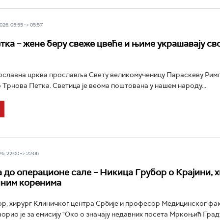
26, 05:55 -> 05:57
тка – жене беру свеже цвеће и њиме украшавају сво
ославна црква прославља Свету великомученицу Параскеву Рим
о Трнова Петка. Светица је веома поштована у нашем народу...
6, 22:00 -> 22:06
 до операционе сале – Никица Грубор о Крајини, х
чним коренима
р, хирург Клиничког центра Србије и професор Медицинског фак
ворио је за емисију "Око о значају недавних посета Мркоњић Град