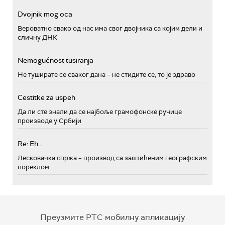
Dvojnik mog oca
Вероватно свако од нас има свог двојника са којим дели и
сличну ДНК
Nemogućnost tusiranja
Не туширате се сваког дана – не стидите се, то је здраво
Cestitke za uspeh
Да ли сте знали да се најбоље грамофонске ручице
производе у Србији
Re: Eh...
Лесковачка спржа – производ са заштићеним географским
пореклом
Преузмите РТС мобилну апликацију