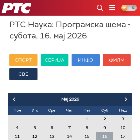
РТС
РТС Наука: Програмска шема -
субота, 16. мај 2026
СПОРТ
СЕРИЈА
ИНФО
ФИЛМ
СВЕ
Мај
2026
Пон
Уто
Сре
Чет
Пет
Суб
Нед
1
2
3
4
5
6
7
8
9
10
11
12
13
14
15
16
17