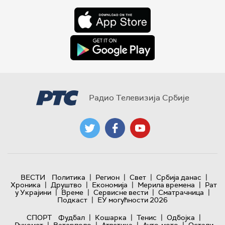
Радио Телевизија Србије
|
|
|
|
ВЕСТИ
Политика
Регион
Свет
Србија данас
|
|
|
|
Хроника
Друштво
Економија
Мерила времена
Рат
|
|
|
|
у Украјини
Време
Сервисне вести
Сматрачница
|
Подкаст
ЕУ могућности 2026
|
|
|
|
СПОРТ
Фудбал
Кошарка
Тенис
Одбојка
|
|
|
|
Рукомет
Ватерполо
Атлетика
Ауто-мото
Остали