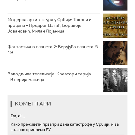
РТС ТРЕЗОР
РТС МУЗИКА
Модерна архитектура у Србији: Токови и
процепи – Предраг Цагић, Боривоје
РТС ПОЛЕТАРАЦ
Јовановић, Милан Лојаница
Фантастична планета 2: Верујућа планета, 5-
19
Заводљива телевизија: Креатори серија –
ТВ серија Бањица
КОМЕНТАРИ
Da, ali...
Како преживети прва три дана катастрофе у Србији, и за
шта нас припрема ЕУ