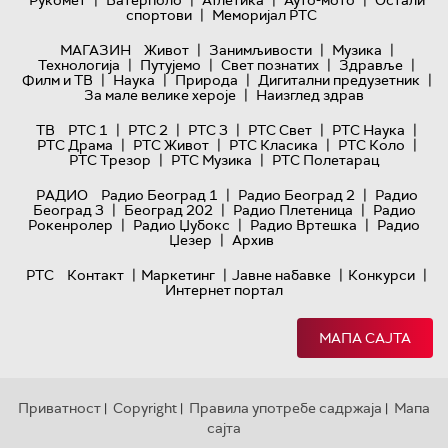
|
спортови
Меморијал РТС
|
|
|
МАГАЗИН
Живот
Занимљивости
Музика
|
|
|
|
Технологијa
Путујемо
Свет познатих
Здравље
|
|
|
|
Филм и ТВ
Наука
Природа
Дигитални предузетник
|
За мале велике хероје
Наизглед здрав
|
|
|
|
|
ТВ
РТС 1
РТС 2
РТС 3
РТС Свет
РТС Наука
|
|
|
|
РТС Драма
РТС Живот
РТС Класика
РТС Коло
|
|
РТС Трезор
РТС Музика
РТС Полетарац
|
|
РАДИО
Радио Београд 1
Радио Београд 2
Радио
|
|
|
Београд 3
Београд 202
Радио Плетеница
Радио
|
|
|
Рокенролер
Радио Џубокс
Радио Вртешка
Радио
|
Џезер
Архив
|
|
|
|
РТС
Контакт
Маркетинг
Јавне набавке
Конкурси
Интернет портал
МАПА САЈТА
Приватност
Copyright
Правила употребе садржаја
Мапа
|
|
|
сајта