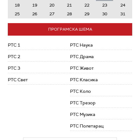
18
19
20
21
22
23
24
25
26
27
28
29
30
31
ПРОГРАМСКА ШЕМА
РТС 1
РТС Наука
РТС 2
РТС Драма
РТС 3
РТС Живот
РТС Свет
РТС Класика
РТС Коло
РТС Трезор
РТС Музика
РТС Полетарац