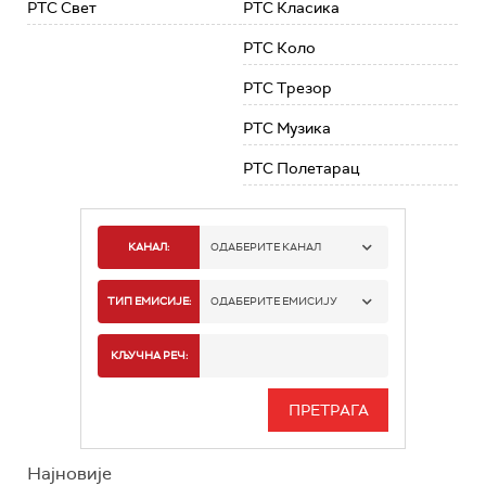
РТС Свет
РТС Класика
РТС Коло
РТС Трезор
РТС Музика
РТС Полетарац
КАНАЛ:
ОДАБЕРИТЕ КАНАЛ
РТС 1
ТИП ЕМИСИЈЕ:
ОДАБЕРИТЕ ЕМИСИЈУ
РТС 2
СПОРТ
КЉУЧНА РЕЧ:
РТС 3
СЕРИЈА
РТС СВЕТ
ИНФО
Најновије
РТС НАУКА