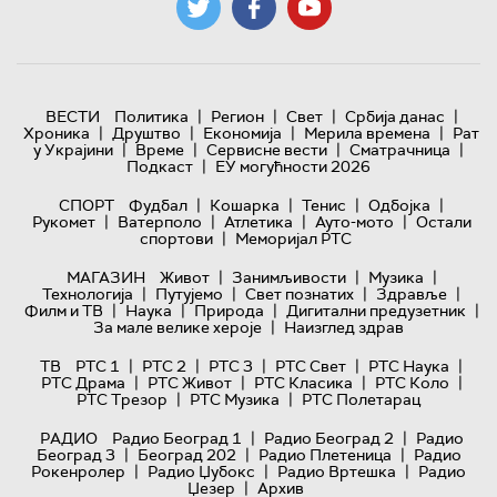
|
|
|
|
ВЕСТИ
Политика
Регион
Свет
Србија данас
|
|
|
|
Хроника
Друштво
Економија
Мерила времена
Рат
|
|
|
|
у Украјини
Време
Сервисне вести
Сматрачница
|
Подкаст
ЕУ могућности 2026
|
|
|
|
СПОРТ
Фудбал
Кошарка
Тенис
Одбојка
|
|
|
|
Рукомет
Ватерполо
Атлетика
Ауто-мото
Остали
|
спортови
Меморијал РТС
|
|
|
МАГАЗИН
Живот
Занимљивости
Музика
|
|
|
|
Технологијa
Путујемо
Свет познатих
Здравље
|
|
|
|
Филм и ТВ
Наука
Природа
Дигитални предузетник
|
За мале велике хероје
Наизглед здрав
|
|
|
|
|
ТВ
РТС 1
РТС 2
РТС 3
РТС Свет
РТС Наука
|
|
|
|
РТС Драма
РТС Живот
РТС Класика
РТС Коло
|
|
РТС Трезор
РТС Музика
РТС Полетарац
|
|
РАДИО
Радио Београд 1
Радио Београд 2
Радио
|
|
|
Београд 3
Београд 202
Радио Плетеница
Радио
|
|
|
Рокенролер
Радио Џубокс
Радио Вртешка
Радио
|
Џезер
Архив