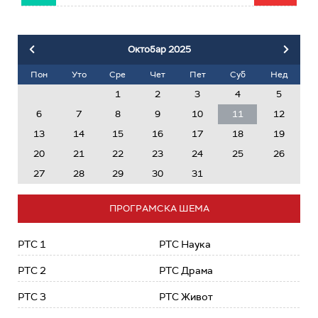
Октобар
2025
Пон
Уто
Сре
Чет
Пет
Суб
Нед
1
2
3
4
5
6
7
8
9
10
11
12
13
14
15
16
17
18
19
20
21
22
23
24
25
26
27
28
29
30
31
ПРОГРАМСКА ШЕМА
РТС 1
РТС Наука
РТС 2
РТС Драма
РТС 3
РТС Живот