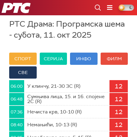
РТС
РТС Драма: Програмска шема
- субота, 11. окт 2025
СПОРТ
СЕРИЈА
ИНФО
ФИЛМ
СВЕ
12
У клинчу, 21-30 3С (R)
06:00
Сумњива лица, 15. и 16. спојене
12
06:48
2С (R)
12
Нечиста крв, 10-10 (R)
07:36
12
Немањићи, 10-13 (R)
08:40