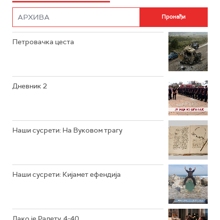
ФИЛМ
РТС ДРАМА
Петровачка цеста
РТС ЖИВОТ
РТС КЛАСИКА
РТС КОЛО
Дневник 2
РТС ТРЕЗОР
РТС МУЗИКА
Наши сусрети: На Вуковом трагу
РТС ПОЛЕТАРАЦ
Наши сусрети: Кијамет ефендија
Лако је Ралету, 4-40