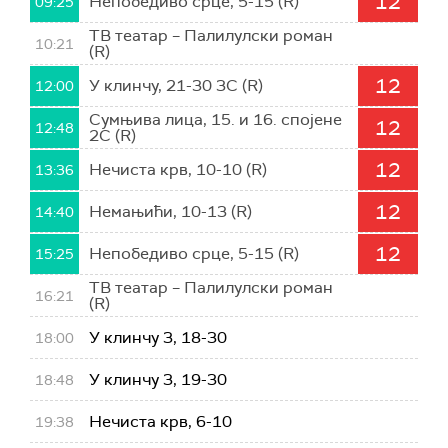
12
Непобедиво срце, 5-15 (R)
09:25
ТВ театар – Палилулски роман
10:21
(R)
12
У клинчу, 21-30 3С (R)
12:00
Сумњива лица, 15. и 16. спојене
12
12:48
2С (R)
12
Нечиста крв, 10-10 (R)
13:36
12
Немањићи, 10-13 (R)
14:40
12
Непобедиво срце, 5-15 (R)
15:25
ТВ театар – Палилулски роман
16:21
(R)
У клинчу 3, 18-30
18:00
У клинчу 3, 19-30
18:48
Нечиста крв, 6-10
19:38