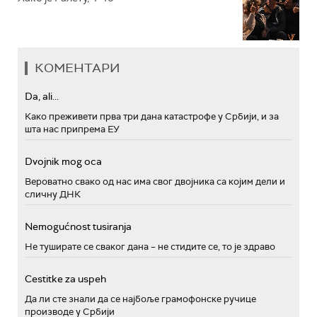
КОМЕНТАРИ
Da, ali...
Како преживети прва три дана катастрофе у Србији, и за
шта нас припрема ЕУ
Dvojnik mog oca
Вероватно свако од нас има свог двојника са којим дели и
сличну ДНК
Nemogućnost tusiranja
Не туширате се сваког дана – не стидите се, то је здраво
Cestitke za uspeh
Да ли сте знали да се најбоље грамофонске ручице
производе у Србији