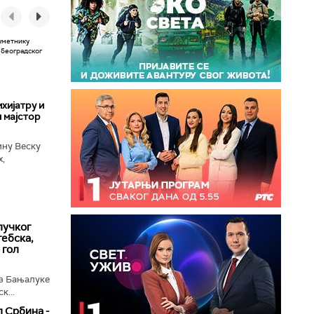
хијатру и
 мајстор
ину Веску
х,
ба у
лучког
ебска,
 гол
з Бањалуке
к...
 Србина -