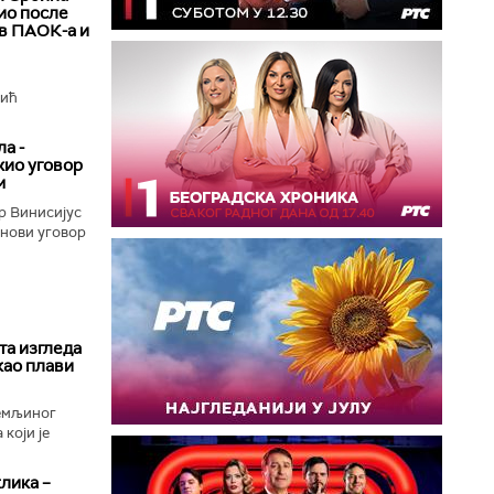
ио после
ив ПАОК-а и
вић
а -
жио уговор
м
р Винисијус
 нови уговор
та изгледа
као плави
Земљиног
који је
клика –