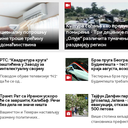
Култура сећања као преду
ационалну потрошњу
помирења ­- Три деценије 
климе троше трећину
„Олује“ различита тумачењ
у домаћинствима
раздвајају регион
РТС: "Квадратура круга"
Брза пруга Београ
заштићена у Заводу за
Будимпешта – тес
интелектуалну својину
краја августа, возо
Поводом објаве телевизије "N1"
Тестирања брзе пру
да ће се од...
Будимпешта требало
Трамп: Рат са Ираном ускоро
Тајфун Делфин па
ће се завршити; Калибаф: Речи
југозапад Јапана -
без дела не значе ништа
евакуација, отказ
500 летова
Вашингтон и Техеран настављају
Више стотина хиља
размену политичких...
становника префекту