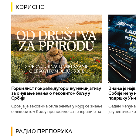
КОРИСНО
Горки лист покреће дугорочну иницијативу
Знање је нај
за очување знања о лековитом биљу у
Србије међу 
Србији
подршку Уни
Србија је вековима била земља у којој се знање
Седам међуна
о лековитом биљу преносило са генерације на
је ученичка к
генерацију. Људи су познавали биљке које
Техничке школ
расту око њих, знали...
Новог Сада осв
РАДИО ПРЕПОРУКА