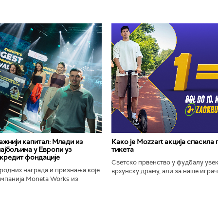
важнији капитал: Млади из
Како је Mozzart акција спасила
најбољима у Европи уз
тикета
кредит фондације
Светско првенство у фудбалу уве
родних награда и признања које
врхунску драму, али за наше играче
омпанија Moneta Works из
шампионат остаће упамћен по Moz
е "Милева Марић Ајнштајн" из
промоцији која је потпуно промени
ојила на највећем...