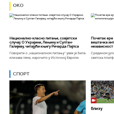
ОКО
Национално-класнo питање, совјетски
Почетак ере 
случај: О Украјини, Лењину и Султан-
вештачка инт
Галијеву, читајући књигу Ричарда Пајпса
независност 
Говорити о „националном питању“ увек је била
Средином јула
клизава тема, нарочито у Источној Европи.
светска платф
Ипак, нисам могао да одолим искушењу да се
интелигенције,
вратим књизи Ричарда...
незабележеног
СПОРТ
близу