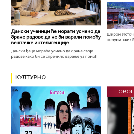
афричких жив
корачају доли
Дански ученици ће морати усмено да
Широм Источн
бране радове да не би варали помоћу
полумитских б
вештачке интелигенције
будистичке, к
шинто храмове,
Дански ђаци мораће усмено да бране своје
радове како би се спречило варање уз помоћ
вештачке интелигенције. Данска влада ће,
између осталог, увести низ...
КУЛТУРНО
ОВОГ