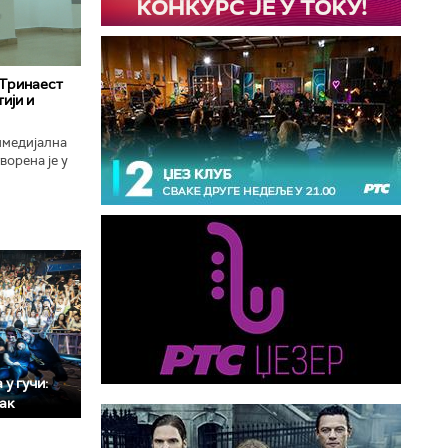
 Тринаест
ији и
имедијална
ворена је у
ојекат
у гучи:
мак