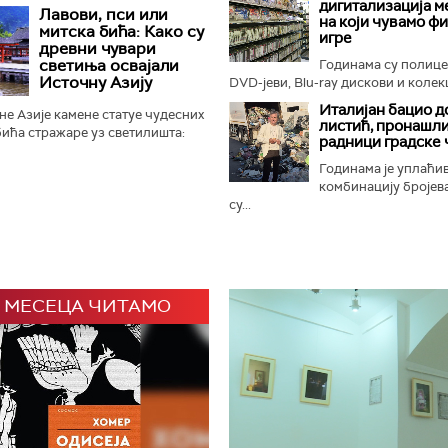
отиња, црни носорози поново
дигитализација м
Лавови, пси или
на који чувамо ф
ном Замбези. Њихов повратак...
митска бића: Како су
игре
древни чувари
светиња освајали
Годинама су полиц
Источну Азију
DVD-јеви, Blu-ray дискови и колекц
Италијан бацио д
е Азије камене статуе чудесних
листић, пронашли
ића стражаре уз светилишта:
радници градске 
онфучијанске, таоистичке и
 али и маузолеје...
Годинама је уплаћи
комбинацију бројева
су...
 МЕСЕЦА ЧИТАМО