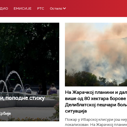
АДИО
ЕМИСИЈЕ
РТС
Остало
РТС 3
РТС С
На Жарачкој планини и да
и, поподне стижу
више од 80 хектара борове 
Делиблатској пешчари бољ
ситуација
Србије
Пожар у Ибарској клисури још ниј
локализован. На Жарачкој плани