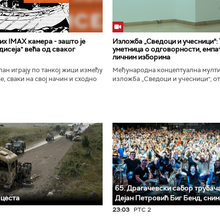
х IMAX камера - зашто је
Изложба „Сведоци и учесници“:
исеја" већа од сваког
уметница о одговорности, емпат
личним изборима
ан играју по танкој жици између
Међународна концептуална мулт
е, сваки на свој начин и сходно
изложба „Сведоци и учесници", от
ена. Овај други је направио
Галерији Сингидунум. Ауторски пр
сле...
уметнице Душе Вуковић, бави...
65. Драгачевски сабор трубача 
 цеста
Дејан Петровић Биг Бeнд, сни
23:03
РТС 2