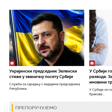
Украјински председник Зеленски
У Србији г
стиже у званичну посету Србији
развода: З
имовини тр
Служба за сарадњу с медијима председника
Републике...
У Србији се г
бракова...
ПРЕПОРУЧУЈЕМО