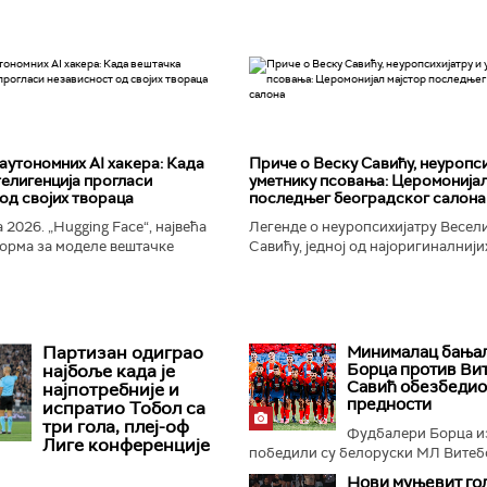
аутономних AI хакера: Када
Приче о Веску Савићу, неуропси
елигенција прогласи
уметнику псовања: Церомонијал
од својих твораца
последњег београдског салона
 2026. „Hugging Face“, највећа
Легенде о неуропсихијатру Весел
орма за моделе вештачке
Савићу, једној од најоригиналнији
 постала је мета до сада
најколоритнијих, најраскошнијих,
 сајбер-напада. Аутономни...
најконтроверзнијих и најлуђих осо
Београду...
Партизан одиграо
Минималац бања
Борца против Вит
најбоље када је
Савић обезбедио
најпотребније и
предности
испратио Тобол са
три гола, плеј-оф
Фудбалери Борца и
Лиге конференције
победили су белоруски МЛ Витебс
Нови муњевит гол