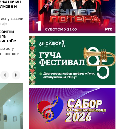
ења начин
илмове и
е испуњавали
ије...
обитни
 га
чистоће
вао исту
 – оне који