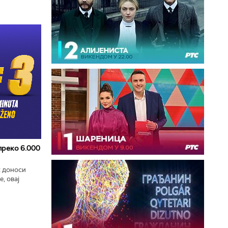
 преко 6.000
к доноси
, овај
zart
ла...