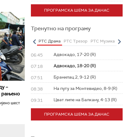
ПРОГРАМСКА ШЕМА ЗА ДАНАС
Тренутно на програму
о
РТС Полетарац
РТС Драма
РТС Трезор
РТС Музика
РТС Жив
Адвокадо, 17-20 (R)
06:45
Адвокадо, 18-20 (R)
07:18
Бранилац 2, 9-12 (R)
07:51
ду –
На путу за Монтевидео, 8-9 (R)
08:38
а рањено
Цват липе на Балкану, 4-13 (R)
09:31
ијено шест
ПРОГРАМСКА ШЕМА ЗА ДАНАС