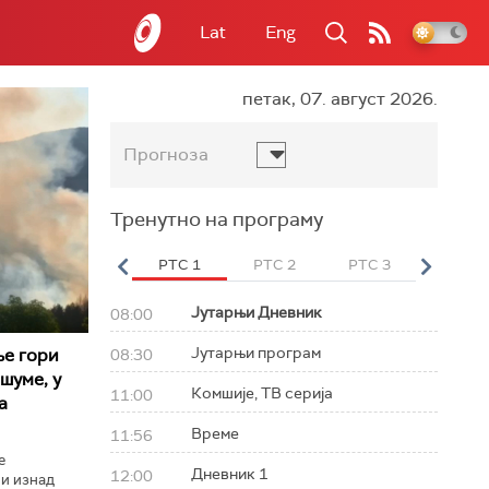
Lat
Eng
петак, 07. август 2026.
Прогноза
Тренутно на програму
вет
РТС HD
РТС 1
РТС 2
РТС 3
РТС Св
Јутарњи Дневник
08:00
Јутарњи програм
ље гори
08:30
шуме, у
Комшије, ТВ серија
11:00
а
Време
11:56
е
Дневник 1
12:00
ни изнад