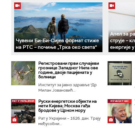
Апел за р
Чувени Би-Би-Сијев формат стиже
струје – 
на РТС – почиње „Трка око света“
енергије 
Регистровани први случајеви
грознице Западног Нила ове
године, двоје пацијената у
болници
Институт за јавно здравље "Др
Милан Јовановић...
Руски енергетски објекти на
мети Кијева; Москва гађа
бродове у Црном мору
Рат у Украјини – 1626. дан. Трају
међусобни...