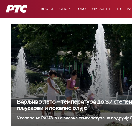
РТС
ВЕСТИ
СПОРТ
OKO
МАГАЗИН
ТВ
Р
Варљиво лето – температура до 37 степен
пљускови и локалне олује
Упозорење РХМЗ-а на високе температуре на подручју 