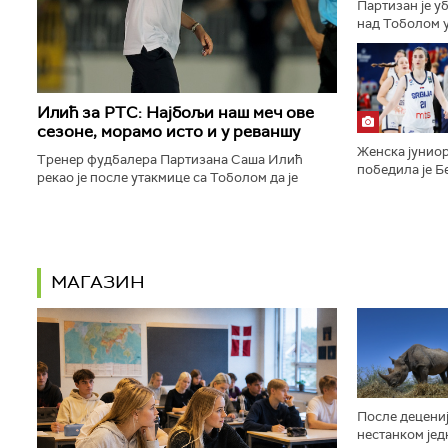
Партизан је у
над Тоболом у
ка пласману у
конференције.
Илић за РТС: Најбољи наш меч ове
сезоне, морамо исто и у реваншу
Женска јуниор
Тренер фудбалера Партизана Саша Илић
победила је Бе
рекао је после утакмице са Тоболом да је
9:16, 29:14, 2
његов тим одиграо најбољи меч откако је сео
полуфинале Ев
на клупу београдског тима...
МАГАЗИН
После децениј
нестанком јед