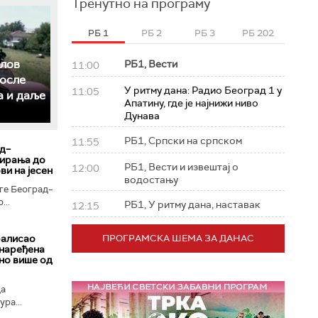
Тренутно на програму
РБ 1
РБ 2
РБ 3
РБ 202
слов
РБ1, Вести
11:00
после
У ритму дана: Радио Београд 1 у
11:05
а и даље
Апатину, где је најнижи ниво
Дунава
РБ1, Српски на српском
11:55
д–
тирања до
РБ1, Вести и извештај о
12:00
ви на јесен
водостању
ге Београд–
...
РБ1, У ритму дана, наставак
12:15
ралисао
ПРОГРАМСКА ШЕМА ЗА ДАНАС
 наређена
ано више од
да
ра...