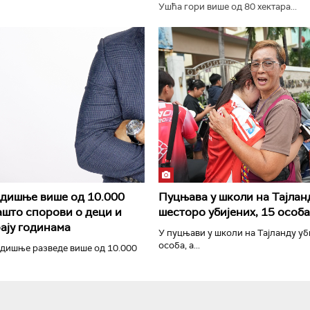
Ушћа гори више од 80 хектара...
РТС Класика
РТС Кол
одишње више од 10.000
Пуцњава у школи на Тајлан
ашто спорови о деци и
шесторо убијених, 15 особ
ају годинама
У пуцњави у школи на Тајланду уб
особа, а...
одишње разведе више од 10.000