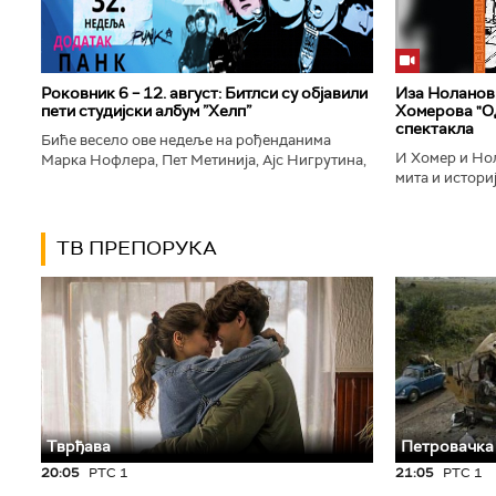
Роковник 6 – 12. август: Битлси су објавили
Иза Ноланови
пети студијски албум ”Хелп”
Хомерова "Од
спектакла
Биће весело ове недеље на рођенданима
И Хомер и Нол
Марка Нофлера, Пет Метинија, Ајс Нигрутина,
мита и историј
Брус Дикинсона, Ејџа, Марка Настића, Николе
духу свог врем
Вранковића и Јана Андерсона...
филм који је по
ТВ ПРЕПОРУКА
Тврђава
Петровачка
20:05
РТС 1
21:05
РТС 1