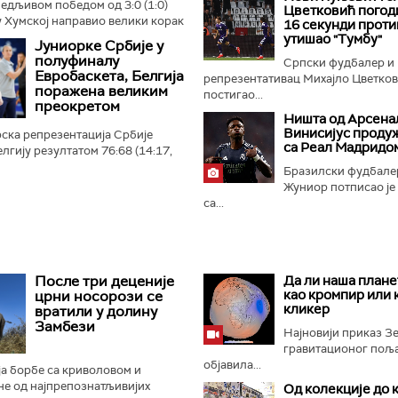
бедљивом победом од 3:0 (1:0)
Цветковић погод
 Хумској направио велики корак
16 секунди прот
 плеј-оф квалификација за Лигу
утишао "Тумбу"
Јуниорке Србије у
 Црно-бели...
полуфиналу
Српски фудбалер и
Евробаскета, Белгија
репрезентативац Михајло Цветко
поражена великим
постигао...
преокретом
Ништа од Арсенал
Винисијус проду
ска репрезентација Србије
са Реал Мадридо
лгију резултатом 76:68 (14:17,
4:21) и пласирала се у
Бразилски фудбале
ропског првенства...
Жуниор потписао је
са...
После три деценије
Да ли наша плане
као кромпир или 
црни носорози се
кликер
вратили у долину
Замбези
Најновији приказ 
гравитационог поља 
објавила...
а борбе са криволовом и
не од најпрепознатљивијих
Од колекције до 