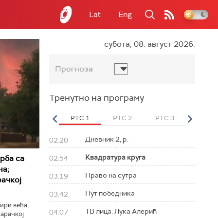
Lat
Eng
субота, 08. август 2026.
Прогноза
Тренутно на програму
вет
РТС HD
РТС 1
РТС 2
РТС 3
РТС Св
Дневник 2, р.
02:20
Квадратура круга
рба са
02:54
на;
Право на сутра
03:19
ачкој
Пут победника
03:42
тири већа
ТВ лица: Лука Алерић
04:07
арачкој