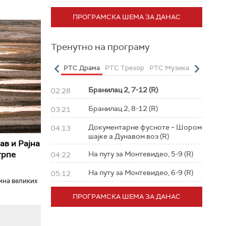
ПРОГРАМСКА ШЕМА ЗА ДАНАС
Тренутно на програму
о
РТС Полетарац
РТС Драма
РТС Трезор
РТС Музика
РТС Жив
Бранилац 2, 7-12 (R)
02:28
Бранилац 2, 8-12 (R)
03:21
Документарне фусноте – Шором
04:13
шајке а Дунавом воз (R)
ав и Рајна
трпе
На путу за Монтевидео, 5-9 (R)
04:22
На путу за Монтевидео, 6-9 (R)
05:12
ћина великих
ПРОГРАМСКА ШЕМА ЗА ДАНАС