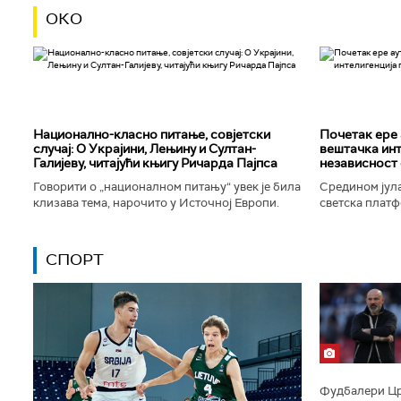
ОКО
Национално-класнo питање, совјетски
Почетак ере 
случај: О Украјини, Лењину и Султан-
вештачка инт
Галијеву, читајући књигу Ричарда Пајпса
независност 
Говорити о „националном питању“ увек је била
Средином јула
клизава тема, нарочито у Источној Европи.
светска платф
Ипак, нисам могао да одолим искушењу да се
интелигенције,
вратим књизи Ричарда...
незабележеног
СПОРТ
Фудбалери Црв