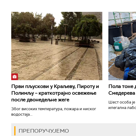
Први пљускови у Краљеву, Пироту и
Пола тоне 
Полимљу – краткотрајно освежење
Смедерева
после двонедељне жеге
Шест особа је
илегална лабо
Због високих температура, пожара и ниског
водостаја...
ПРЕПОРУЧУЈЕМО