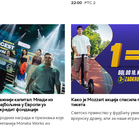
22:00
РТС 2
важнији капитал: Млади из
Како је Mozzart акција спасила
најбољима у Европи уз
тикета
кредит фондације
Светско првенство у фудбалу уве
родних награда и признања које
врхунску драму, али за наше играче
омпанија Moneta Works из
шампионат остаће упамћен по Moz
е "Милева Марић Ајнштајн" из
промоцији која је потпуно промени
ојила на највећем...