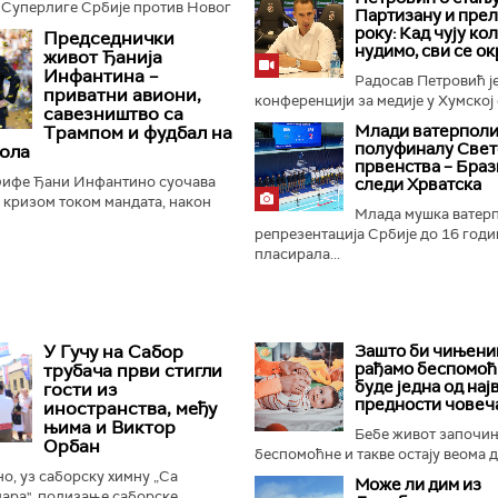
 Суперлиге Србије против Новог
Партизану и пре
нер Дејан Станковић истакао је да
року: Кад чују ко
Председнички
ће...
нудимо, сви се ок
живот Ђанија
Инфантина –
Радосав Петровић је
приватни авиони,
конференцији за медије у Хумској 
савезништво са
Mлади ватерполи
Трампом и фудбал на
полуфиналу Свет
ола
првенства – Браз
ифе Ђани Инфантино суочава
следи Хрватска
м кризом током мандата, након
Млада мушка ватер
а о продаји дела комерцијалних
репрезентација Србије до 16 годи
 фудбалске организације...
пласирала...
У Гучу на Сабор
Зашто би чињениц
рађамо беспомоћ
трубача први стигли
буде једна од нај
гости из
предности човеч
иностранства, међу
њима и Виктор
Бебе живот започи
Орбан
беспомоћне и такве остају веома ду
, уз саборску химну „Са
Може ли дим из
ара", подизање саборске