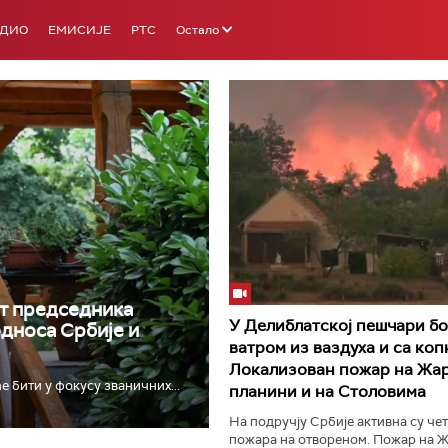
АДИО
ЕМИСИЈЕ
РТС
Остало
РТС 3
РТС С
т председника
У Делиблатској пешчари бо
односа Србије и
ватром из ваздуха и са коп
Локализован пожар на Жар
е бити у фокусу званичних...
планини и на Столовима
На подручју Србије активна су че
пожара на отвореном. Пожар на Ж