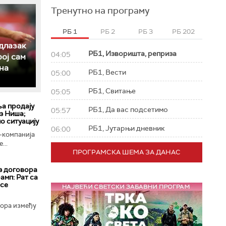
Тренутно на програму
РБ 1
РБ 2
РБ 3
РБ 202
длазак
РБ1, Изворишта, реприза
04:05
рој сам
на
РБ1, Вести
05:00
РБ1, Свитање
05:05
ља продају
РБ1, Да вас подсетимо
05:57
з Ниша;
о ситуацију
РБ1, Јутарњи дневник
06:00
-компанија
...
ПРОГРАМСКА ШЕМА ЗА ДАНАС
з договора
амп: Рат са
 се
вора између