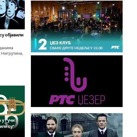
 су објавили
нданима
 Нигрутина,
тића, Николе
 у Гучи:
или су"