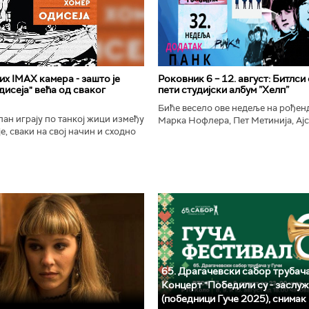
х IMAX камера - зашто је
Роковник 6 – 12. август: Битлси
исеја" већа од сваког
пети студијски албум ”Хелп”
Биће весело ове недеље на рође
ан играју по танкој жици између
Марка Нофлера, Пет Метинија, Ајс
е, сваки на свој начин и сходно
Брус Дикинсона, Ејџа, Марка Нас
ена. Овај други је направио
Вранковића и Јана Андерсона...
сле...
65. Драгачевски сабор трубача
Концерт "Победили су - заслуж
(победници Гуче 2025), снимак