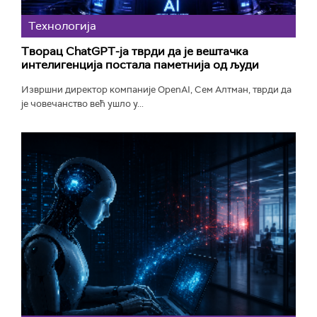
Технологијa
Творац ChatGPT-ја тврди да је вештачка
интелигенција постала паметнија од људи
Извршни директор компаније OpenAI, Сем Алтман, тврди да
је човечанство већ ушло у...