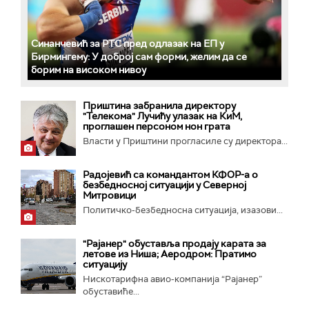
Синанчевић за РТС пред одлазак на ЕП у
Бирмингему: У доброј сам форми, желим да се
борим на високом нивоу
Приштина забранила директору
"Телекома" Лучићу улазак на КиМ,
проглашен персоном нон грата
Власти у Приштини прогласиле су директора...
Радојевић са командантом КФОР-а о
безбедносној ситуацији у Северној
Митровици
Политичко-безбедносна ситуација, изазови...
"Рајанер" обуставља продају карата за
летове из Ниша; Аеродром: Пратимо
ситуацију
Нискотарифна авио-компанија “Рајанер”
обуставиће...