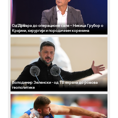
Од Дрвара до операционе сале – Никица Грубор о
Крајини, хирургији и породичним коренима
Володимир Зеленски - од ТВ екрана до ровова
геополитике