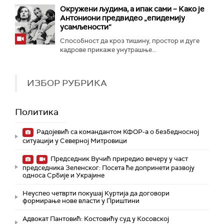
Окружени људима, а ипак сами – Како је
Антониони предвидео „епидемију
усамљености“
Способност да кроз тишину, простор и дуге
кадрове прикаже унутрашње...
ИЗБОР РУБРИКА
Политика
Радојевић са командантом КФОР-а о безбедносној
ситуацији у Северној Митровици
Председник Вучић приредио вечеру у част
председника Зеленског: Посета ће допринети развоју
односа Србије и Украјине
Неуспео четврти покушај Куртија да договори
формирање нове власти у Приштини
Адвокат Пантовић: Костовићу суд у Косовској