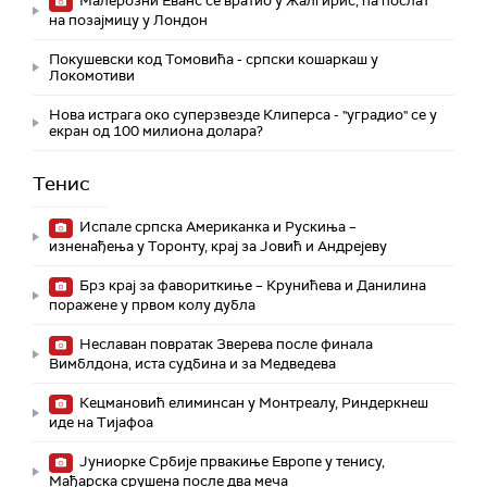
Малерозни Еванс се вратио у Жалгирис, па послат
на позајмицу у Лондон
Покушевски код Томовића - српски кошаркаш у
Локомотиви
Нова истрага око суперзвезде Клиперса - "уградио" се у
екран од 100 милиона долара?
Тенис
Испале српска Американка и Рускиња –
изненађења у Торонту, крај за Јовић и Андрејеву
Брз крај за фавориткиње – Крунићева и Данилина
поражене у првом колу дубла
Неславан повратак Зверева после финала
Вимблдона, иста судбина и за Медведева
Кецмановић елиминсан у Монтреалу, Риндеркнеш
иде на Тијафоа
Јуниорке Србије првакиње Европе у тенису,
Мађарска срушена после два меча