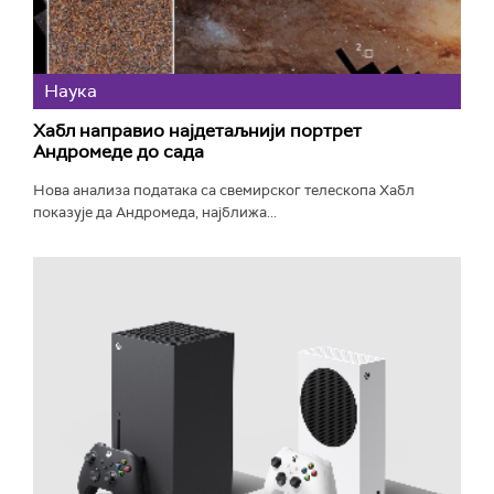
Наука
Хабл направио најдетаљнији портрет
Андромеде до сада
Нова анализа података са свемирског телескопа Хабл
показује да Андромеда, најближа...