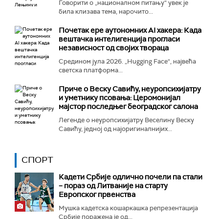
Говорити о „националном питању“ увек је
била клизава тема, нарочито...
Почетак ере аутономних AI хакера: Када
вештачка интелигенција прогласи
независност од својих твораца
Средином јула 2026. „Hugging Face“, највећа
светска платформа...
Приче о Веску Савићу, неуропсихијатру
и уметнику псовања: Церомонијал
мајстор последњег београдског салона
Легенде о неуропсихијатру Веселину Веску
Савићу, једној од најоригиналнијих...
СПОРТ
Кадети Србије одлично почели па стали
– пораз од Литваније на старту
Европског првенства
Мушка кадетска кошаркашка репрезентација
Србије поражена је од...