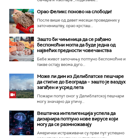
Орао Феликс поново на слободи!
После више од девет месеци проведених у
заточеништву, орао крсташ...
Зашто би чињеница да се рађамо
беспомоћни могла да буде једна од
највећих предности човечанства
Бебе живот започињу потпуно беспомоћне и
такве остају веома дуго...
Може ли дим из Делиблатске пешчаре
да стигне до Београда – зашто је ваздух
загађен и усред лета
Пожари попут оног у Делиблатској пешчари
могу значајно да утичу...
Вештачка интелигенција успела да
дизајнира потпуно нове вирусе који
могу да се размножавају
Амерички истраживачи су први пут успешно