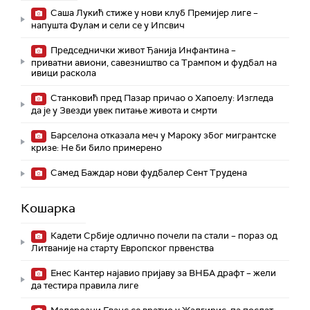
Саша Лукић стиже у нови клуб Премијер лиге –
напушта Фулам и сели се у Ипсвич
Председнички живот Ђанија Инфантина –
приватни авиони, савезништво са Трампом и фудбал на
ивици раскола
Станковић пред Пазар причао о Хапоелу: Изгледа
да је у Звезди увек питање живота и смрти
Барселона отказала меч у Мароку због мигрантске
кризе: Не би било примерено
Самед Баждар нови фудбалер Сент Трудена
Кошарка
Кадети Србије одлично почели па стали – пораз од
Литваније на старту Европског првенства
Енес Кантер најавио пријаву за ВНБА драфт – жели
да тестира правила лиге