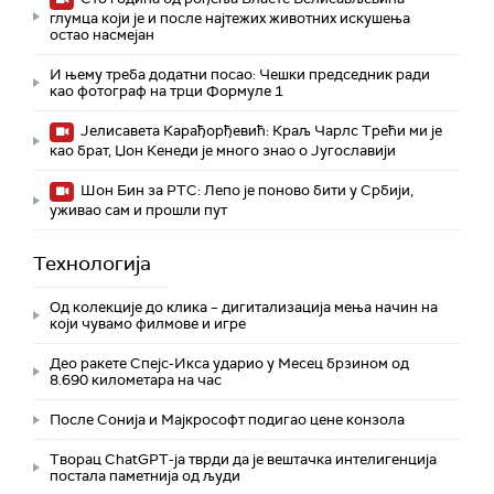
глумца који је и после најтежих животних искушења
остао насмејан
И њему треба додатни посао: Чешки председник ради
као фотограф на трци Формуле 1
Јелисавета Карађорђевић: Краљ Чарлс Трећи ми је
као брат, Џон Кенеди је много знао о Југославији
Шон Бин за РТС: Лепо је поново бити у Србији,
уживао сам и прошли пут
Технологијa
Од колекције до клика – дигитализација мења начин на
који чувамо филмове и игре
Део ракете Спејс-Икса ударио у Месец брзином од
8.690 километара на час
После Сонија и Мајкрософт подигао цене конзола
Творац ChatGPT-ја тврди да је вештачка интелигенција
постала паметнија од људи