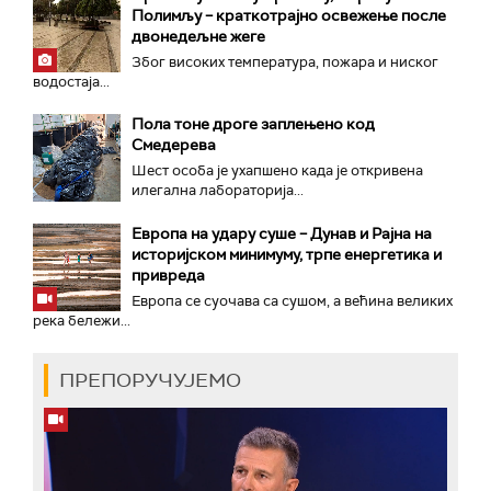
Полимљу – краткотрајно освежење после
двонедељне жеге
Због високих температура, пожара и ниског
водостаја...
Пола тоне дроге заплењено код
Смедерева
Шест особа је ухапшено када је откривена
илегална лабораторија...
Европа на удару суше – Дунав и Рајна на
историјском минимуму, трпе енергетика и
привреда
Европа се суочава са сушом, а већина великих
река бележи...
ПРЕПОРУЧУЈЕМО