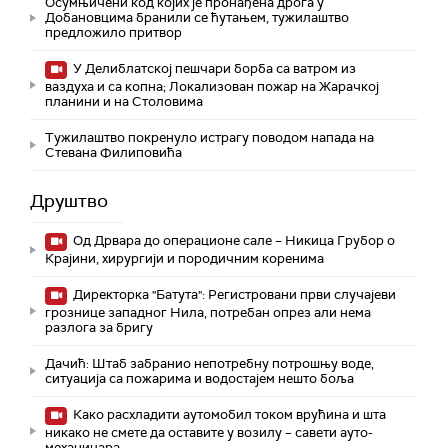
Осумњичени код којих је пронађена дрога у
Добановцима бранили се ћутањем, тужилаштво
предложило притвор
У Делиблатској пешчари борба са ватром из
ваздуха и са копна; Локализован пожар на Жарачкој
планини и на Столовима
Тужилаштво покренуло истрагу поводом напада на
Стевана Филиповића
Друштво
Од Дрвара до операционе сале – Никица Грубор о
Крајини, хирургији и породичним коренима
Директорка "Батута": Регистровани први случајеви
грознице западног Нила, потребан опрез али нема
разлога за бригу
Дачић: Штаб забранио непотребну потрошњу воде,
ситуација са пожарима и водостајем нешто боља
Како расхладити аутомобил током врућина и шта
никако не смете да оставите у возилу – савети ауто-
механичара