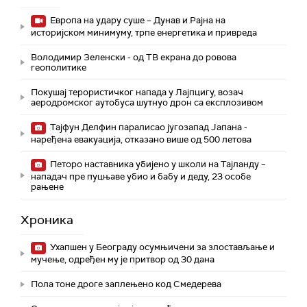
Европа на удару суше – Дунав и Рајна на
историјском минимуму, трпе енергетика и привреда
Володимир Зеленски - од ТВ екрана до ровова
геополитике
Покушај терористичког напада у Лајпцигу, возач
аеродромског аутобуса шутнуо дрон са експлозивом
Тајфун Делфин паралисао југозапад Јапана -
наређена евакуација, отказано више од 500 летова
Петоро наставника убијено у школи на Тајланду –
нападач пре пуцњаве убио и бабу и деду, 23 особе
рањене
Хроника
Ухапшен у Београду осумњичени за злостављање и
мучење, одређен му је притвор од 30 дана
Пола тоне дроге заплењено код Смедерева