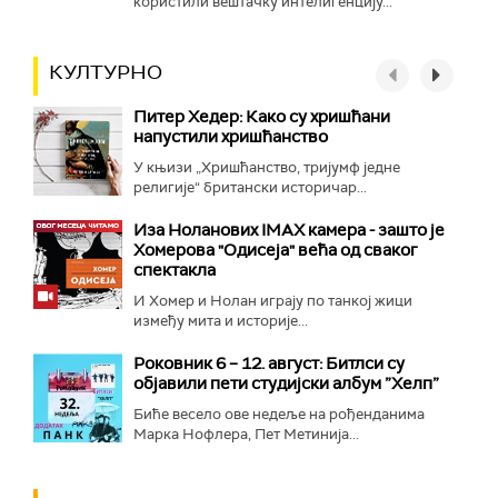
користили вештачку интелигенцију...
КУЛТУРНО
Питер Хедер: Како су хришћани
напустили хришћанство
У књизи „Хришћанство, тријумф једне
религије“ британски историчар...
Иза Ноланових IMAX камера - зашто је
Хомерова "Одисеја" већа од сваког
спектакла
И Хомер и Нолан играју по танкој жици
између мита и историје...
Роковник 6 – 12. август: Битлси су
објавили пети студијски албум ”Хелп”
Биће весело ове недеље на рођенданима
Марка Нофлера, Пет Метинија...