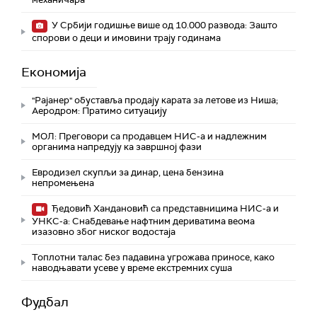
У Србији годишње више од 10.000 развода: Зашто
спорови о деци и имовини трају годинама
Економија
"Рајанер" обуставља продају карата за летове из Ниша;
Аеродром: Пратимо ситуацију
МОЛ: Преговори са продавцем НИС-а и надлежним
органима напредују ка завршној фази
Евродизел скупљи за динар, цена бензина
непромењена
Ђедовић Хандановић са представницима НИС-а и
УНКС-а: Снабдевање нафтним дериватима веома
изазовно због ниског водостаја
Топлотни талас без падавина угрожава приносе, како
наводњавати усеве у време екстремних суша
Фудбал