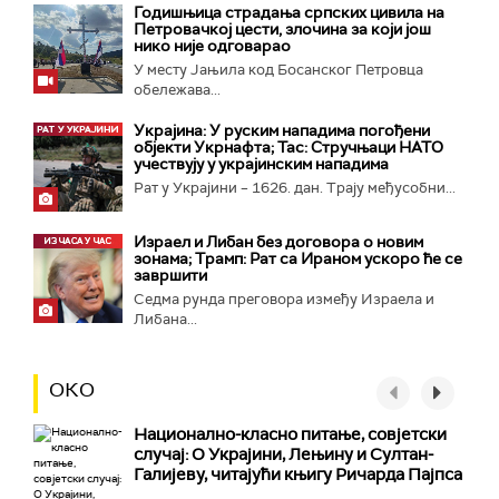
Годишњица страдања српских цивила на
Петровачкој цести, злочина за који још
нико није одговарао
У месту Јањила код Босанског Петровца
обележава...
Украјина: У руским нападима погођени
објекти Укрнафта; Тас: Стручњаци НАТО
учествују у украјинским нападима
Рат у Украјини – 1626. дан. Трају међусобни...
Израел и Либан без договора о новим
зонама; Трамп: Рат са Ираном ускоро ће се
завршити
Седма рунда преговора између Израела и
Либана...
ОКО
Национално-класнo питање, совјетски
случај: О Украјини, Лењину и Султан-
Галијеву, читајући књигу Ричарда Пајпса