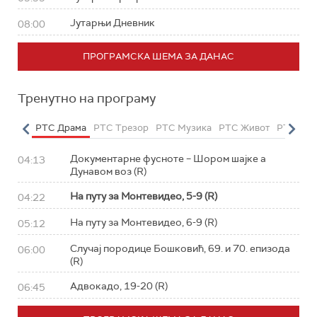
Јутарњи Дневник
08:00
ПРОГРАМСКА ШЕМА ЗА ДАНАС
Тренутно на програму
етарац
РТС Драма
РТС Трезор
РТС Музика
РТС Живот
РТС Кла
Документарне фусноте – Шором шајке а
04:13
Дунавом воз (R)
На путу за Монтевидео, 5-9 (R)
04:22
На путу за Монтевидео, 6-9 (R)
05:12
Случај породице Бошковић, 69. и 70. епизода
06:00
(R)
Адвокадо, 19-20 (R)
06:45