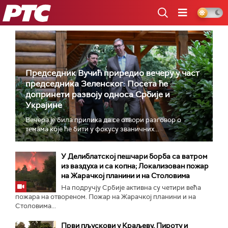
РТС
Председник Вучић приредио вечеру у част
председника Зеленског: Посета ће
допринети развоју односа Србије и
Украјине
Вечера је била прилика да се отвори разговор о
темама које ће бити у фокусу званичних...
У Делиблатској пешчари борба са ватром
из ваздуха и са копна; Локализован пожар
на Жарачкој планини и на Столовима
На подручју Србије активна су четири већа
пожара на отвореном. Пожар на Жарачкој планини и на
Столовима...
Први пљускови у Краљеву, Пироту и