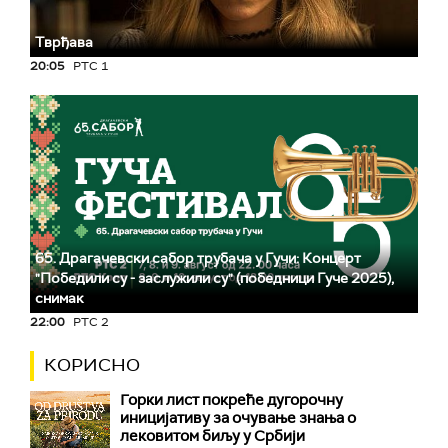
Тврђава
20:05
РТС 1
65. Драгачевски сабор трубача у Гучи: Концерт
"Победили су - заслужили су" (победници Гуче 2025),
снимак
22:00
РТС 2
КОРИСНО
Горки лист покреће дугорочну
иницијативу за очување знања о
лековитом биљу у Србији