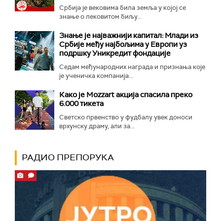
Србија је вековима била земља у којој се
знање о лековитом биљу...
Знање је најважнији капитал: Млади из
Србије међу најбољима у Европи уз
подршку Уникредит фондације
Седам међународних награда и признања које
је ученичка компанија...
Како је Mozzart акција спасила преко
6.000 тикета
Светско првенство у фудбалу увек доноси
врхунску драму, али за...
РАДИО ПРЕПОРУКА