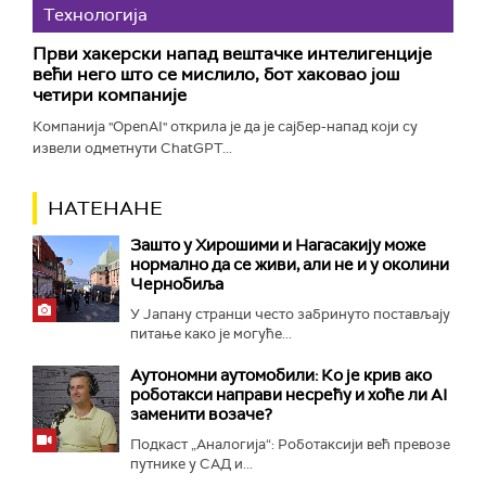
Технологијa
Први хакерски напад вештачке интелигенције
већи него што се мислило, бот хаковао још
четири компаније
Компанија "OpenAI" открила је да је сајбер-напад који су
извели одметнути ChatGPT...
НАТЕНАНЕ
Зашто у Хирошими и Нагасакију може
нормално да се живи, али не и у околини
Чернобиља
У Јапану странци често забринуто постављају
питање како је могуће...
Аутономни аутомобили: Ко је крив ако
роботакси направи несрећу и хоће ли AI
заменити возаче?
Подкаст „Аналогија“: Роботаксији већ превозе
путнике у САД и...