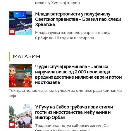
медије у Хумској открио...
Mлади ватерполисти у полуфиналу
Светског првенства – Бразил пао, следи
Хрватска
Млада мушка ватерполо репрезентација
Србије до 16 година пласирала...
МАГАЗИН
Чудан случај криминала – Јапанка
наручила више од 2.000 производа
вредних десетине милиона евра и потом
их отказала
Токијска полиција је под сумњом за ометање рада компаније
која...
У Гучу на Сабор трубача први стигли
гости из иностранства, међу њима и
Виктор Орбан
Традиционално, уз саборску химну „Са
Овчара и Каблара", подизање...