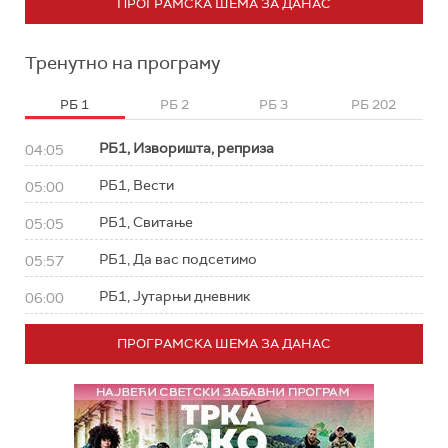
ПРОГРАМСКА ШЕМА ЗА ДАНАС
Тренутно на програму
РБ 1
РБ 2
РБ 3
РБ 202
РБ1, Изворишта, реприза
04:05
РБ1, Вести
05:00
РБ1, Свитање
05:05
РБ1, Да вас подсетимо
05:57
РБ1, Јутарњи дневник
06:00
ПРОГРАМСКА ШЕМА ЗА ДАНАС