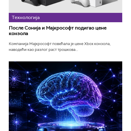
Технологијa
После Сонија и Мајкрософт подигао цене
конзола
Компанија Мајкрософт повећала је цене Xbox конзола,
наводећи као разлог раст трошкова...