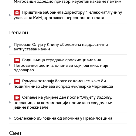
Митровици одредио притвор, изузетак какав не памтим
Приштина забранила директору "Телекома" Лучићу
улазак на КиМ, проглашен персоном нон грата
Регион
Пуповац: Олуја у Книну обележена на драстично
антиуставан начин
Годишњица страдања српских цивила на
Петровачкој цести, злочина за који још нико није
одговарао
Румуни потапају барже са камењем како би
подигли ниво Дунава испред нуклеарке Чернавода
Сећање на убијене дан после "Олује" у Уздољу,
посланица на комеморацији прочитала сведочење
једине преживеле
Обележено 85 година од злочина у Пребиловцима
Свет