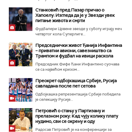
Станковић пред Пазар причао о
Хапоелу: Изгледа да је у Звезди увек
питање живота и смрти
Фудбалери Црвене звезде у суботу играју меч
четвртог кола Суперлиге...
Председнички живот Ђанија Инфантина
– приватни авиони, савезништво са
Трампом и фудбал на ивици раскола
Председник Фифе Ђани Инфантино суочава
се са највећом кризом...
Преокрет одбојкашица Србије, Русија
савладана после пет сетова
Одбојкашка репрезентација Србије победила
је селекцију Русије...
Петровић о стању у Партизану и
прелазном року: Кад чују колику плату
нудимо, сви се окрену и оду
Радосав Петровић је на конференцији за