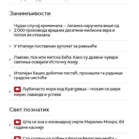
Занимљивости
Чудан случај криминала – Јапанка наручила више од
2.000 производа вредних десетине милиона евра и
потом их отказала
У Италији постављен аутомат за ражњиће
Лавови, пси или митска бића: Како су древни чувари
светиња освајали Источну Азију
Италијан бацио добитни листић, пронашли га радници
градске чистоће
Љубичасто море код Крагујевца – пољем се шири
мирис лаванде и успеха
Свет познатих
Шта се зна о изненадној смрти Мерилин Монро, 64
године касније
Сто година од рођења Власте Велисављевића –