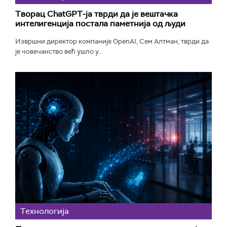
Творац ChatGPT-ја тврди да је вештачка
интелигенција постала паметнија од људи
Извршни директор компаније OpenAI, Сем Алтман, тврди да
је човечанство већ ушло у...
Технологијa