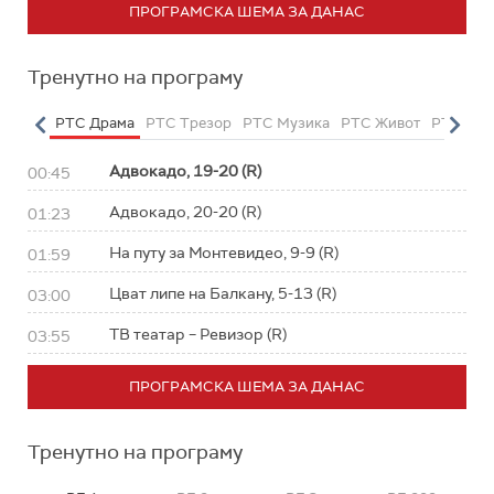
ПРОГРАМСКА ШЕМА ЗА ДАНАС
Тренутно на програму
етарац
РТС Драма
РТС Трезор
РТС Музика
РТС Живот
РТС Кла
Адвокадо, 19-20 (R)
00:45
Адвокадо, 20-20 (R)
01:23
На путу за Монтевидео, 9-9 (R)
01:59
Цват липе на Балкану, 5-13 (R)
03:00
ТВ театар – Ревизор (R)
03:55
ПРОГРАМСКА ШЕМА ЗА ДАНАС
Тренутно на програму