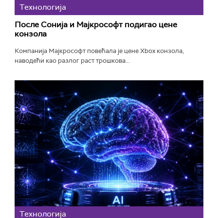
Технологијa
После Сонија и Мајкрософт подигао цене
конзола
Компанија Мајкрософт повећала је цене Xbox конзола,
наводећи као разлог раст трошкова...
Технологијa