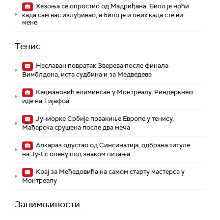
Хезоња се опростио од Мадриђана: Било је ноћи
када сам вас излуђивао, а било је и оних када сте ви
мене
Тенис
Неславан повратак Зверева после финала
Вимблдона, иста судбина и за Медведева
Кецмановић елиминсан у Монтреалу, Риндеркнеш
иде на Тијафоа
Јуниорке Србије првакиње Европе у тенису,
Мађарска срушена после два меча
Алкараз одустао од Синсинатија, одбрана титуле
на Ју-Ес опену под знаком питања
Крај за Међедовића на самом старту мастерса у
Монтреалу
Занимљивости