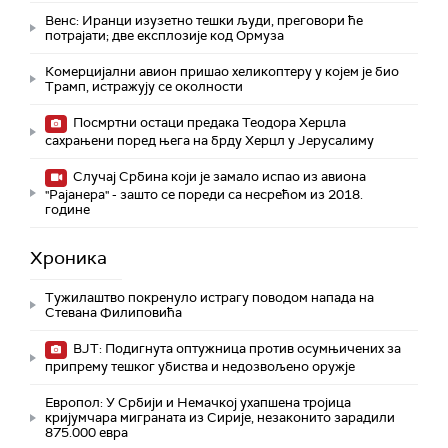
Венс: Иранци изузетно тешки људи, преговори ће
потрајати; две експлозије код Ормуза
Комерцијални авион пришао хеликоптеру у којем је био
Трамп, истражују се околности
Посмртни остаци предака Теодора Херцла
сахрањени поред њега на брду Херцл у Јерусалиму
Случај Србина који је замало испао из авиона
"Рајанера" - зашто се пореди са несрећом из 2018.
године
Хроника
Тужилаштво покренуло истрагу поводом напада на
Стевана Филиповића
ВЈТ: Подигнута оптужница против осумњичених за
припрему тешког убиства и недозвољено оружје
Европол: У Србији и Немачкој ухапшена тројица
кријумчара миграната из Сирије, незаконито зарадили
875.000 евра