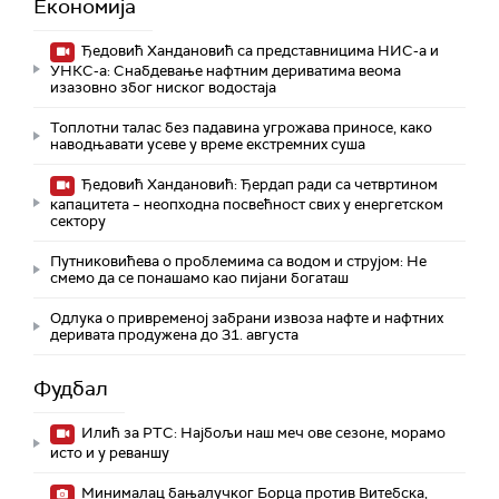
Економија
Ђедовић Хандановић са представницима НИС-а и
УНКС-а: Снабдевање нафтним дериватима веома
изазовно због ниског водостаја
Топлотни талас без падавина угрожава приносе, како
наводњавати усеве у време екстремних суша
Ђедовић Хандановић: Ђердап ради са четвртином
капацитета – неопходна посвећност свих у енергетском
сектору
Путниковићева о проблемима са водом и струјом: Не
смемо да се понашамо као пијани богаташ
Одлука о привременој забрани извоза нафте и нафтних
деривата продужена до 31. августа
Фудбал
Илић за РТС: Најбољи наш меч ове сезоне, морамо
исто и у реваншу
Минималац бањалучког Борца против Витебска,