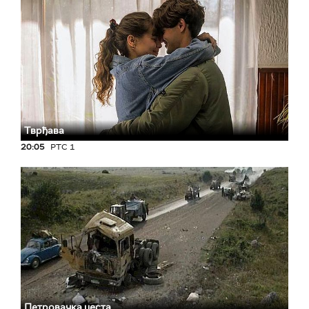
Тврђава
20:05
РТС 1
Петровачка цеста