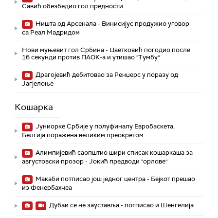
Савић обезбедио гол предности
Ништа од Арсенала - Винисијус продужио уговор
са Реал Мадридом
Нови муњевит гол Србина - Цветковић погодио после
16 секунди против ПАОК-а и утишао "Тумбу"
Драгојевић дебитовао за Ренџерс у поразу од
Јагјелоње
Кошарка
Јуниорке Србије у полуфиналу Евробаскета,
Белгија поражена великим преокретом
Алимпијевић саопштио шири списак кошаркаша за
августовски прозор - Јокић предводи "орлове"
Макаби потписао још једног центра - Бејкот прешао
из Фенербахчеа
Дубаи се не зауставља - потписао и Шенгелија