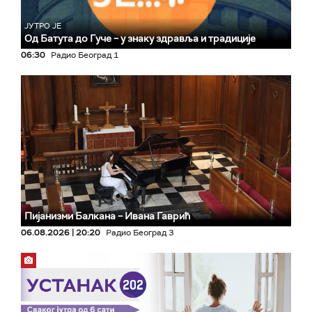
ЈУТРО ЈЕ
Од Батута до Гуче – у знаку здравља и традиције
06:30
Радио Београд 1
Пијанизми Балкана – Ивана Гаврић
06.08.2026 | 20:20
Радио Београд 3