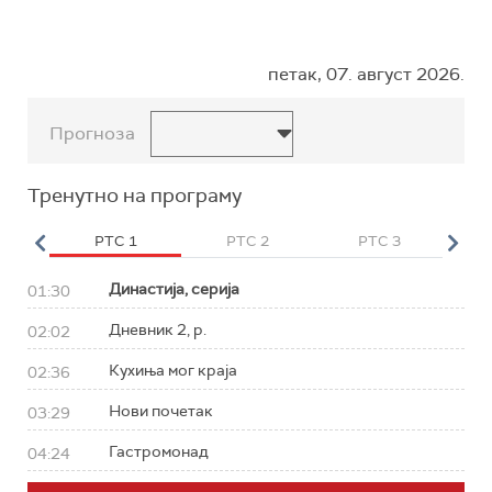
петак, 07. август 2026.
Прогноза
Тренутно на програму
HD
РТС 1
РТС 2
РТС 3
Р
Династија, серија
01:30
Дневник 2, р.
02:02
Кухиња мог краја
02:36
Нови почетак
03:29
Гастромонад
04:24