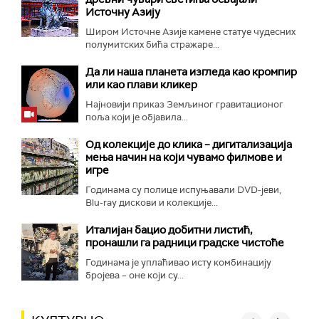
Источну Азију
Широм Источне Азије камене статуе чудесних
полумитских бића стражаре...
Да ли наша планета изгледа као кромпир
или као плави кликер
Најновији приказ Земљиног гравитационог
поља који је објавила...
Од колекције до клика – дигитализација
мења начин на који чувамо филмове и
игре
Годинама су полице испуњавали DVD-јеви,
Blu-ray дискови и колекције...
Италијан бацио добитни листић,
пронашли га радници градске чистоће
Годинама је уплаћивао исту комбинацију
бројева – оне који су...