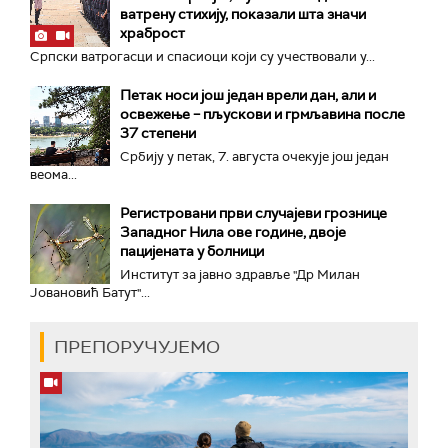
ватрену стихију, показали шта значи
храброст
Српски ватрогасци и спасиоци који су учествовали у...
Петак носи још један врели дан, али и
освежење – пљускови и грмљавина после
37 степени
Србију у петак, 7. августа очекује још један
веома...
Регистровани први случајеви грознице
Западног Нила ове године, двоје
пацијената у болници
Институт за јавно здравље "Др Милан
Јовановић Батут"...
ПРЕПОРУЧУЈЕМО