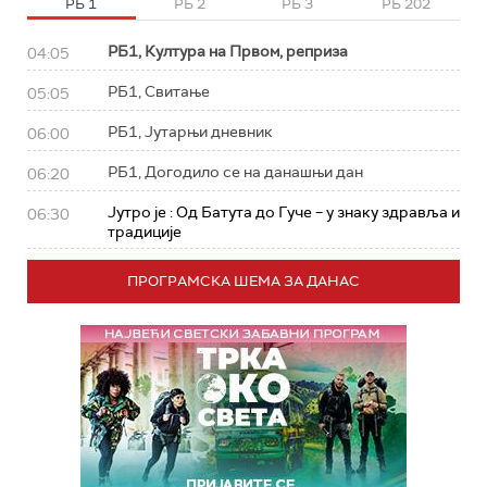
РБ 1
РБ 2
РБ 3
РБ 202
РБ1, Култура на Првом, реприза
04:05
РБ1, Свитање
05:05
РБ1, Јутарњи дневник
06:00
РБ1, Догодило се на данашњи дан
06:20
Јутро је : Од Батута до Гуче – у знаку здравља и
06:30
традиције
ПРОГРАМСКА ШЕМА ЗА ДАНАС