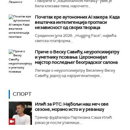
Говорити о „националном питању“ увек је
била клизава тема, нарочито...
Почетак ере аутономних AI хакера: Када
вештачка интелигенција прогласи
независност од својих твораца
Средином јула 2026. „Hugging Face“, највећа
светска платформа...
Приче о Веску Савићу, неуропсихијатру
и уметнику псовања: Церомонијал
мајстор последњег београдског салона
Легенде о неуропсихијатру Веселину Веску
Савићу, једној од најоригиналнијих...
СПОРТ
Илић за РТС: Најбољи наш меч ове
сезоне, морамо исто и у реваншу
Тренер фудбалера Партизана Саша Илић
рекао је после утакмице...