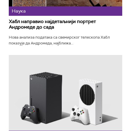
Наука
Хабл направио најдетаљнији портрет
Андромеде до сада
Нова анализа података са свемирског телескопа Хабл
показује да Андромеда, најближа...