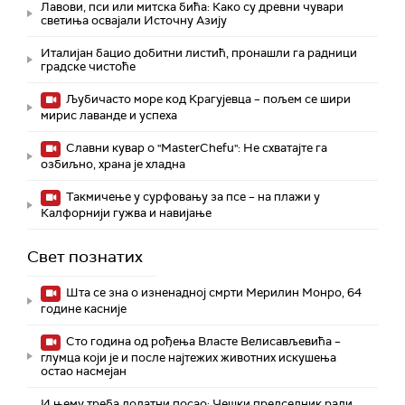
Лавови, пси или митска бића: Како су древни чувари
светиња освајали Источну Азију
Италијан бацио добитни листић, пронашли га радници
градске чистоће
Љубичасто море код Крагујевца – пољем се шири
мирис лаванде и успеха
Славни кувар о "MasterChefu": Не схватајте га
озбиљно, храна је хладна
Такмичење у сурфовању за псе – на плажи у
Калфорнији гужва и навијање
Свет познатих
Шта се зна о изненадној смрти Мерилин Монро, 64
године касније
Сто година од рођења Власте Велисављевића –
глумца који је и после најтежих животних искушења
остао насмејан
И њему треба додатни посао: Чешки председник ради