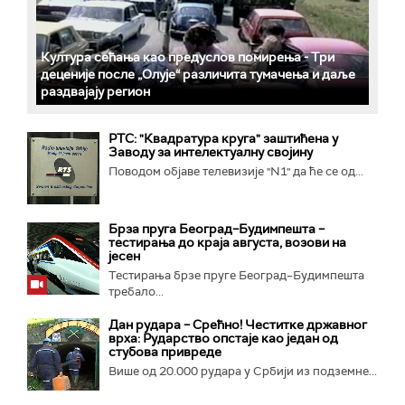
Култура сећања као предуслов помирења ­- Три
деценије после „Олује“ различита тумачења и даље
раздвајају регион
РТС: "Квадратура круга" заштићена у
Заводу за интелектуалну својину
Поводом објаве телевизије "N1" да ће се од...
Брза пруга Београд–Будимпешта –
тестирања до краја августа, возови на
јесен
Тестирања брзе пруге Београд–Будимпешта
требало...
Дан рудара – Срећно! Честитке државног
врха: Рударство опстаје као један од
стубова привреде
Више од 20.000 рудара у Србији из подземне...