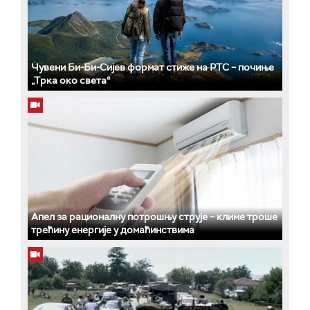
Чувени Би-Би-Сијев формат стиже на РТС – почиње
„Трка око света“
Апел за рационалну потрошњу струје – климе троше
трећину енергије у домаћинствима