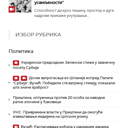
усамљености“
Способност да кроз тишину, простор и дуге
кадрове прикаже унутрашње...
ИЗБОР РУБРИКА
Политика
Украјински председник Зеленски стиже у званичну
посету Србији
Дочек ватрогасаца из Шпаније испред Палате
"Србија"; Вучић: Победили сте ватрену стихију, показали
шта значи храброст
Приштина, оптужница против 20 особа за наводне
ратне злочине у Ђаковици
УНС: Привремене власти у Приштини да омогуће
извештавање медијима на српском језику
Вучић: Расписивање избора у наредним данима