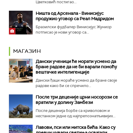
Цветковић постигао...
Ништа од Арсенала - Винисијус
продужио уговор са Реал Мадридом
Бразилски фудбалер Винисијус Жуниор
потписао је нови уговор са...
МАГАЗИН
Дански ученици ће морати усмено да
бране радове да не би варали помоћу
вештачке интелигенције
Дански ђаци мораће усмено да бране своје
радове како би се спречило...
После три деценије црни носорози се
вратили у долину Замбези
После деценија борбе са криволовом и
нестанком једне од најпрепознатљивијих...
Лавови, пси или митска бића: Како су
древни чувари светиња освајали