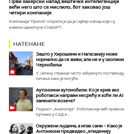
Први хакерски напад вештачке интелигенције
већи него што се мислило, бот хаковао још
четири компаније
Компанија "OpenAI" открила је да је сајбер-напад који су
извели одметнути ChatGPT...
НАТЕНАНЕ
Зашто у Хирошими и Нагасакију може
нормално да се живи, али не и у околини
Чернобиља
У Јапану странци често забринуто постављају
питање како је могуће...
Аутономни аутомобили: Ко је крив ако
роботакси направи несрећу и хоће ли AI
заменити возаче?
Подкаст „Аналогија“: Роботаксији већ превозе
путнике у САД и...
Окружени људима, а ипак сами – Како је
Антониони предвидео „епидемију