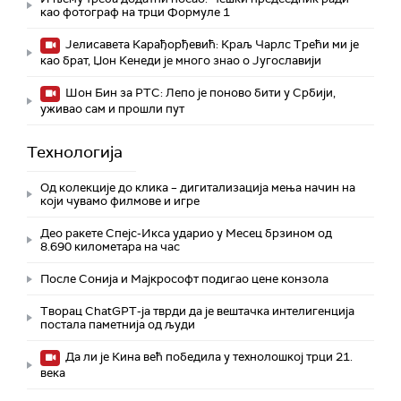
као фотограф на трци Формуле 1
Јелисавета Карађорђевић: Краљ Чарлс Трећи ми је
као брат, Џон Кенеди је много знао о Југославији
Шон Бин за РТС: Лепо је поново бити у Србији,
уживао сам и прошли пут
Технологијa
Од колекције до клика – дигитализација мења начин на
који чувамо филмове и игре
Део ракете Спејс-Икса ударио у Месец брзином од
8.690 километара на час
После Сонија и Мајкрософт подигао цене конзола
Творац ChatGPT-ја тврди да је вештачка интелигенција
постала паметнија од људи
Да ли је Кина већ победила у технолошкој трци 21.
века