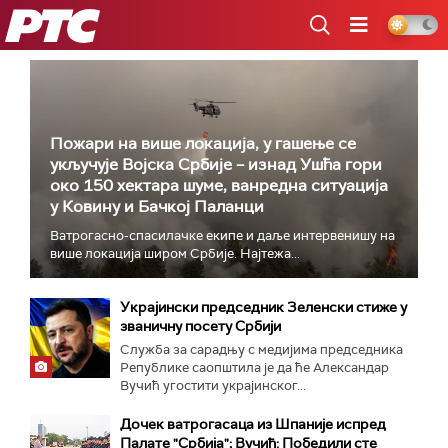
РТС
Пожари на више локација, у гашење се
укључује Војска Србије – изнад Ушћа гори
око 150 хектара шуме, ванредна ситуација
у Ковину и Бачкој Паланци
Ватрогасно-спасилачке екипе и даље интервенишу на
више локација широм Србије. Најтежа...
Украјински председник Зеленски стиже у
званичну посету Србији
Служба за сарадњу с медијима председника
Републике саопштила је да ће Александар
Вучић угостити украјинског...
Дочек ватрогасаца из Шпаније испред
Палате "Србија"; Вучић: Победили сте