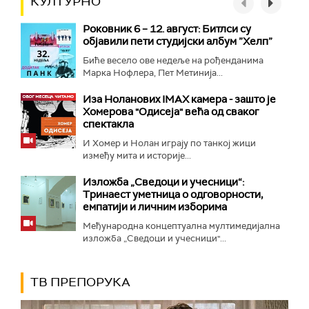
КУЛТУРНО
Роковник 6 – 12. август: Битлси су
објавили пети студијски албум ”Хелп”
Биће весело ове недеље на рођенданима
Марка Нофлера, Пет Метинија...
Иза Ноланових IMAX камера - зашто је
Хомерова "Одисеја" већа од сваког
спектакла
И Хомер и Нолан играју по танкој жици
између мита и историје...
Изложба „Сведоци и учесници“:
Тринаест уметница о одговорности,
емпатији и личним изборима
Међународна концептуална мултимедијална
изложба „Сведоци и учесници"...
ТВ ПРЕПОРУКА