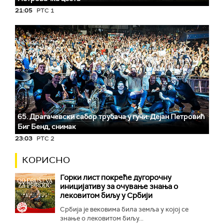
21:05
РТС 1
65. Драгачевски сабор трубача у гучи: Дејан Петровић
Биг Бeнд, снимак
23:03
РТС 2
КОРИСНО
Горки лист покреће дугорочну
иницијативу за очување знања о
лековитом биљу у Србији
Србија је вековима била земља у којој се
знање о лековитом биљу...