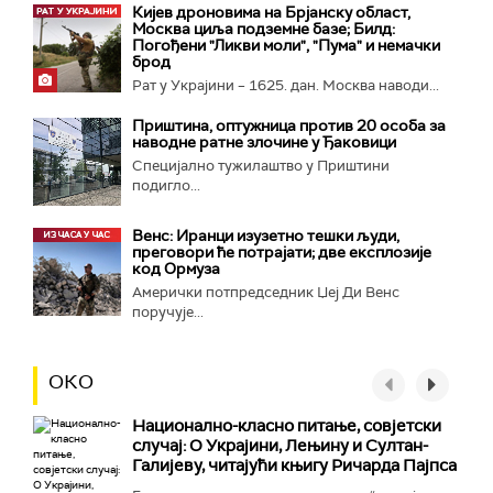
Кијев дроновима на Брјанску област,
Москва циља подземне базе; Билд:
Погођени "Ликви моли", "Пума" и немачки
брод
Рат у Украјини – 1625. дан. Москва наводи...
Приштина, оптужница против 20 особа за
наводне ратне злочине у Ђаковици
Специјално тужилаштво у Приштини
подигло...
Венс: Иранци изузетно тешки људи,
преговори ће потрајати; две експлозије
код Ормуза
Амерички потпредседник Џеј Ди Венс
поручује...
ОКО
Национално-класнo питање, совјетски
случај: О Украјини, Лењину и Султан-
Галијеву, читајући књигу Ричарда Пајпса