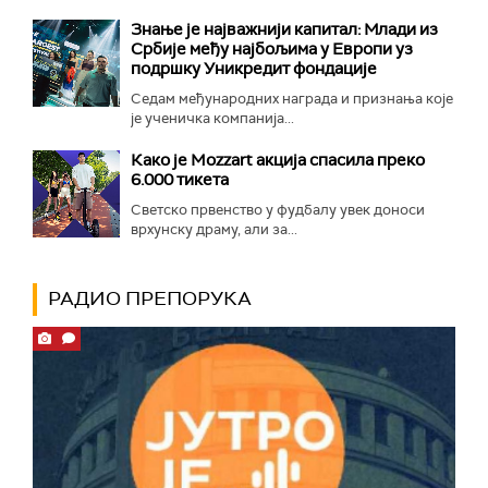
Знање је најважнији капитал: Млади из
Србије међу најбољима у Европи уз
подршку Уникредит фондације
Седам међународних награда и признања које
је ученичка компанија...
Како је Mozzart акција спасила преко
6.000 тикета
Светско првенство у фудбалу увек доноси
врхунску драму, али за...
РАДИО ПРЕПОРУКА