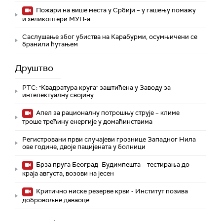
Пожари на више места у Србији – у гашењу помажу
и хеликоптери МУП-а
Саслушање због убиства на Карабурми, осумњичени се
бранили ћутањем
Друштво
РТС: "Квадратура круга" заштићена у Заводу за
интелектуалну својину
Апел за рационалну потрошњу струје – климе
троше трећину енергије у домаћинствима
Регистровани први случајеви грознице Западног Нила
ове године, двоје пацијената у болници
Брза пруга Београд–Будимпешта – тестирања до
краја августа, возови на јесен
Критично ниске резерве крви - Институт позива
добровољне даваоце