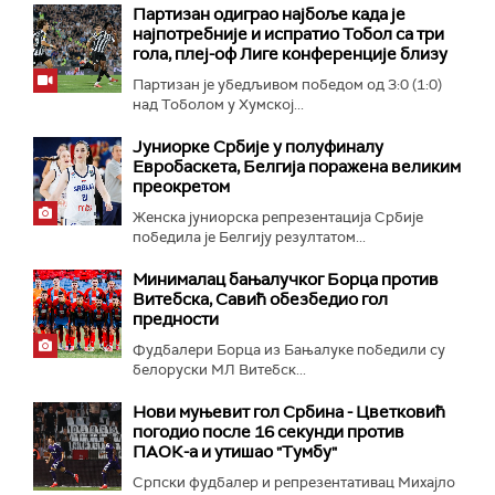
Партизан одиграо најбоље када је
најпотребније и испратио Тобол са три
гола, плеј-оф Лиге конференције близу
Партизан је убедљивом победом од 3:0 (1:0)
над Тоболом у Хумској...
Јуниорке Србије у полуфиналу
Евробаскета, Белгија поражена великим
преокретом
Женска јуниорска репрезентација Србије
победила је Белгију резултатом...
Минималац бањалучког Борца против
Витебска, Савић обезбедио гол
предности
Фудбалери Борца из Бањалуке победили су
белоруски МЛ Витебск...
Нови муњевит гол Србина - Цветковић
погодио после 16 секунди против
ПАОК-а и утишао "Тумбу"
Српски фудбалер и репрезентативац Михајло