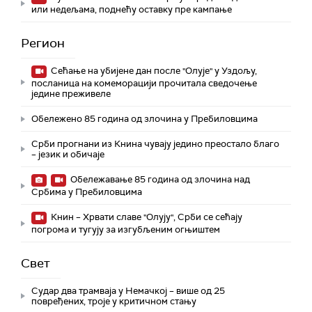
или недељама, поднећу оставку пре кампање
Регион
Сећање на убијене дан после "Олује" у Уздољу,
посланица на комеморацији прочитала сведочење
једине преживеле
Обележено 85 година од злочина у Пребиловцима
Срби прогнани из Книна чувају једино преостало благо
– језик и обичаје
Обележавање 85 година од злочина над
Србима у Пребиловцима
Книн – Хрвати славе "Олују", Срби се сећају
погрома и тугују за изгубљеним огњиштем
Свет
Судар два трамваја у Немачкој – више од 25
повређених, троје у критичном стању