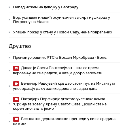
Напад ножем на девојку у Београду
Бор, ухапшен младић осумњичен за смрт мушкарца у
Петровцу на Млави
Угашен пожар у стану у Новом Саду, нема повређених
Друштво
Преминуо радник РТС-а Богдан Мркобрада - Боле.
Данас је Свети Пантелејмон – шта се према
веровању не сме радити, а шта је добро започети
Велимир Радојевић крв дао стоти пут, из Института
упозоравају да су залихе довољне за два дана
Патријарх Порфирије угостио учеснике кампа
"Србија те зове" у Храму Светог Саве: Дошли сте на
корен онога што јесмо
Бесплатни дерматолошки прегледи у више средина
на КиМ