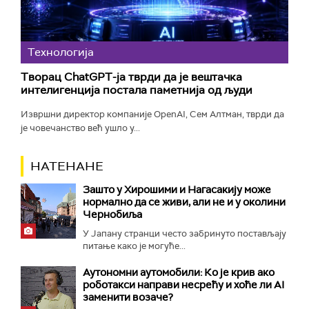
Технологијa
Творац ChatGPT-ја тврди да је вештачка
интелигенција постала паметнија од људи
Извршни директор компаније OpenAI, Сем Алтман, тврди да
је човечанство већ ушло у...
НАТЕНАНЕ
Зашто у Хирошими и Нагасакију може
нормално да се живи, али не и у околини
Чернобиља
У Јапану странци често забринуто постављају
питање како је могуће...
Аутономни аутомобили: Ко је крив ако
роботакси направи несрећу и хоће ли AI
заменити возаче?