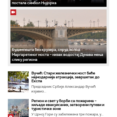
постала симбол Њујорка
Будимпешта без крузера, спруд испод
Маргаретиног моста – низак водостај Дунава мења
слику региона
Вучић: Стари железнички мост биће
најмодернија атракција, завршетак до
Експа
Председник Србије Александар Вучић
изјавио...
Регион и свет у борби са пожарима –
хиљаде евакуисаних, затворени путеви и
туристичке зоне
У Црној Гори су забележена три пожара, у...