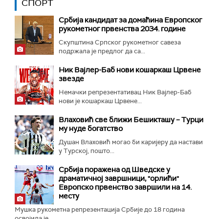
СПОРТ
Србија кандидат за домаћина Европског
рукометног првенства 2034. године
Скупштина Српског рукометног савеза
подржала је предлог да са...
Ник Вајлер-Баб нови кошаркаш Црвене
звезде
Немачки репрезентативац Ник Вајлер-Баб
нови је кошаркаш Црвене...
Влаховић све ближи Бешикташу – Турци
му нуде богатство
Душан Влаховић могао би каријеру да настави
у Турској, пошто...
Србија поражена од Шведске у
драматичној завршници, "орлићи"
Европско првенство завршили на 14.
месту
Мушка рукометна репрезентација Србије до 18 година
освојила је...