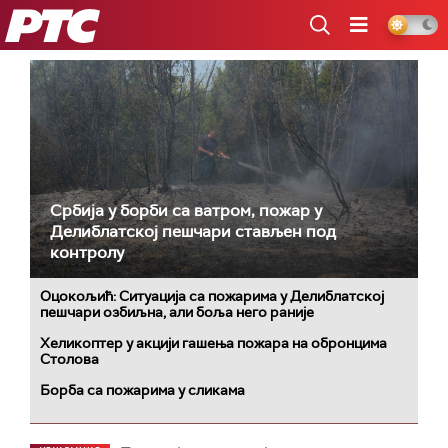
РТС
Србија у борби са ватром, пожар у
Делиблатској пешчари стављен под
контролу
Оцокољић: Ситуација са пожарима у Делиблатској
пешчари озбиљна, али боља него раније
Хеликоптер у акцији гашења пожара на обронцима
Столова
Борба са пожарима у сликама