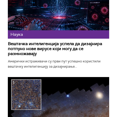
Наука
Вештачка интелигенција успела да дизајнира
потпуно нове вирусе који могу да се
размножавају
Амерички истраживачи су први пут успешно користили
вештачку интелигенцију за дизајнирање...