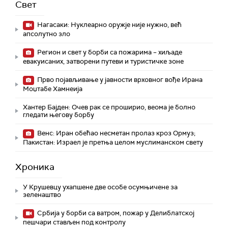
Свет
Нагасаки: Нуклеарно оружје није нужно, већ
апсолутно зло
Регион и свет у борби са пожарима – хиљаде
евакуисаних, затворени путеви и туристичке зоне
Прво појављивање у јавности врховног вође Ирана
Моџтабe Хамнеија
Хантер Бајден: Очев рак се проширио, веома је болно
гледати његову борбу
Венс: Иран обећао несметан пролаз кроз Ормуз;
Пакистан: Израел је претња целом муслиманском свету
Хроника
У Крушевцу ухапшене две особе осумњичене за
зеленаштво
Србија у борби са ватром, пожар у Делиблатској
пешчари стављен под контролу