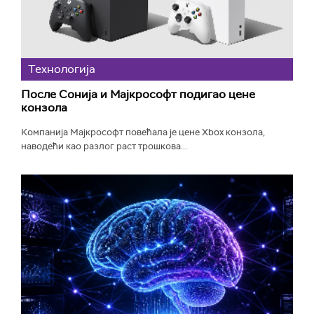
Технологијa
После Сонија и Мајкрософт подигао цене
конзола
Компанија Мајкрософт повећала је цене Xbox конзола,
наводећи као разлог раст трошкова...