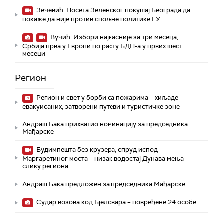
Зечевић: Посета Зеленског покушај Београда да
покаже да није против спољне политике ЕУ
Вучић: Избори најкасније за три месеца,
Србија прва у Европи по расту БДП-а у првих шест
месеци
Регион
Регион и свет у борби са пожарима – хиљаде
евакуисаних, затворени путеви и туристичке зоне
Андраш Бака прихватио номинацију за председника
Мађарске
Будимпешта без крузера, спруд испод
Маргаретиног моста – низак водостај Дунава мења
слику региона
Андраш Бакa предложен за председника Мађарске
Судар возова код Бјеловара – повређене 24 особе