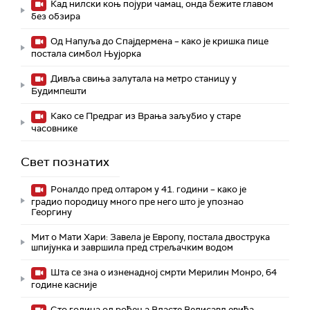
Кад нилски коњ појури чамац, онда бежите главом
без обзира
Од Напуља до Спајдермена – како је кришка пице
постала симбол Њујорка
Дивља свиња залутала на метро станицу у
Будимпешти
Како се Предраг из Врања заљубио у старе
часовнике
Свет познатих
Роналдо пред олтаром у 41. години – како је
градио породицу много пре него што је упознао
Георгину
Мит о Мати Хари: Завела је Европу, постала двострука
шпијунка и завршила пред стрељачким водом
Шта се зна о изненадној смрти Мерилин Монро, 64
године касније
Сто година од рођења Власте Велисављевића –