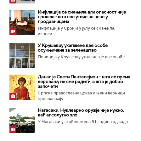
Инфлација се смањила али опасност није
прошла - шта све утиче на цене у
продавницама
Инфлација у Србији у јулу се смањила,
износи...
У Крушевцу ухапшене две особе
осумњичене за зеленаштво
Полиција у Крушевцу ухапсила је две особе...
Данас је Свети Пантелејмон – шта се према
веровању не сме радити, а шта је добро
започети
Српска православна црква и њени верници
прослављају...
Нагасаки: Нуклеарно оружје није нужно,
већ апсолутно зло
У Нагасакију је обележена 81 година од када...