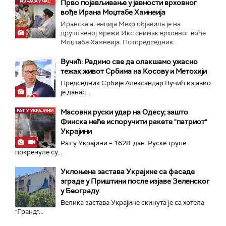
Прво појављивање у јавности врховног
вође Ирана Моџтабe Хамнеија
Иранска агенција Мехр објавила је на
друштвеној мрежи Икс снимак врховног вође
Моџтабе Хамнеија. Потпредседник...
Вучић: Радимо све да олакшамо ужасно
тежак живот Србима на Косову и Метохији
Председник Србије Александар Вучић изјавио
је данас...
Масовни руски удар на Одесу; зашто
Финска неће испоручити ракете "патриот"
Украјини
Рат у Украјини – 1628. дан. Руске трупе
покренуле су...
Уклоњена застава Украјине са фасаде
зграде у Приштини после изјаве Зеленског
у Београду
Велика заставa Украјине скинута је са хотела
"Гранд"...