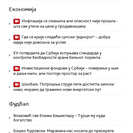
Економија
Инфлација се смањила али опасност није прошла -
шта све утиче на цене у продавницама
Где се крије следећи српски "једнорог" – добра
идеја није довољна за успех
ЕУ потврдила да Србија испуњава стандарде у
контроли безбедности хране биљног порекла
Инвестициони фондови у Србији – поверење у њих
и даље мало, али постоји простор за раст
Шкобаљ: Потрошња струје лети достигла зимски
ниво, морамо да тражимо нови енергетски пут
Фудбал
Влаховић све ближи Бешикташу – Турци му нуде
богатство
Бошко Ђуровски: Маракана нас носила до преокрета