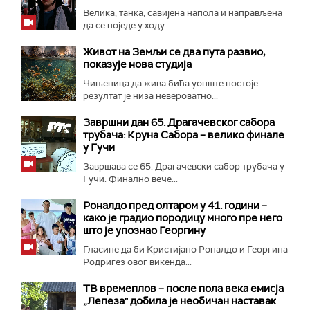
Велика, танка, савијена напола и направљена
да се поједе у ходу...
Живот на Земљи се два пута развио,
показује нова студија
Чињеница да жива бића уопште постоје
резултат је низа невероватно...
Завршни дан 65. Драгачевског сабора
трубача: Круна Сабора – велико финале
у Гучи
Завршава се 65. Драгачевски сабор трубача у
Гучи. Финално вече...
Роналдо пред олтаром у 41. години –
како је градио породицу много пре него
што је упознао Георгину
Гласине да би Кристијано Роналдо и Георгина
Родригез овог викенда...
ТВ времеплов – после пола века емисја
„Лепеза" добила је необичан наставак