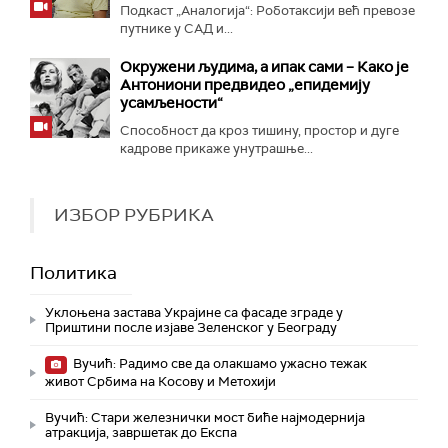
Подкаст „Аналогија“: Роботаксији већ превозе
путнике у САД и...
Окружени људима, а ипак сами – Како је
Антониони предвидео „епидемију
усамљености“
Способност да кроз тишину, простор и дуге
кадрове прикаже унутрашње...
ИЗБОР РУБРИКА
Политика
Уклоњена застава Украјине са фасаде зграде у
Приштини после изјаве Зеленског у Београду
Вучић: Радимо све да олакшамо ужасно тежак
живот Србима на Косову и Метохији
Вучић: Стари железнички мост биће најмодернија
атракција, завршетак до Експа