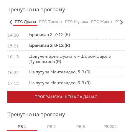
Тренутно на програму
етарац
РТС Драма
РТС Трезор
РТС Музика
РТС Живот
РТС Кла
Бранилац 2, 7-12 (R)
14:28
Бранилац 2, 8-12 (R)
15:21
Документарне фусноте – Шором шајке а
16:13
Дунавом воз (R)
На путу за Монтевидео, 5-9 (R)
16:22
На путу за Монтевидео, 6-9 (R)
17:12
ПРОГРАМСКА ШЕМА ЗА ДАНАС
Тренутно на програму
РБ 1
РБ 2
РБ 3
РБ 202