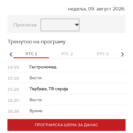
недеља, 09. август 2026.
Прогноза
Тренутно на програму
HD
РТС 1
РТС 2
РТС 3
Р
Гастрономад
14:55
Вести
15:10
Тврђава, ТВ серија
15:20
Вести
16:20
Време
16:28
ПРОГРАМСКА ШЕМА ЗА ДАНАС