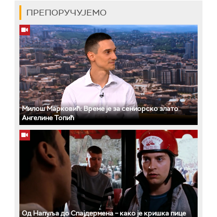
ПРЕПОРУЧУЈЕМО
Милош Марковић: Време је за сениорско злато
Ангелине Топић
Од Напуља до Спајдермена – како је кришка пице