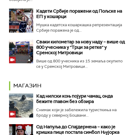
Кадети Србије поражени од Пољске на
ЕП у кошарци
Мушка кадетска кошаркашка репрезентација
Србије поражена је од...
Сваки километар за нову наду – више од
800 учесника у "Трци за ретке" у
Сремској Митровици
Више од 800 учесника из 15 земаља окупило
се у Сремској Митровици...
МАГАЗИН
Кад нилски коњ појури чамац, онда
бежите главом без обзира
Снимак који је забележила туристкиња на
броду у северној Боцвани...
Од Напуља до Спајдермена – како је
кришка пице постала симбол Њујорка