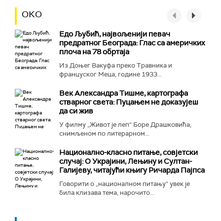
ОКО
Едо Љубић, највољенији певач
предратног Београда: Глас са америчких
плоча на 78 обртаја
Из Доњег Вакуфа преко Травника и
француског Меца, године 1933...
Век Александра Тишме, картографа
стварног света: Пуцањем не доказујеш
да си жив
У филму „Живот је леп“ Боре Драшковића,
снимљеном по литерарном...
Национално-класнo питање, совјетски
случај: О Украјини, Лењину и Султан-
Галијеву, читајући књигу Ричарда Пајпса
Говорити о „националном питању“ увек је
била клизава тема, нарочито...