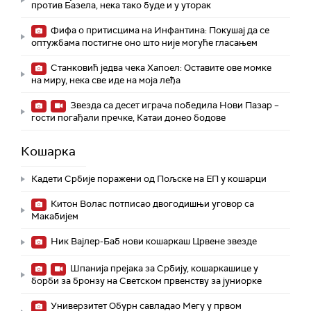
против Базела, нека тако буде и у уторак
Фифа о притисцима на Инфантина: Покушај да се
оптужбама постигне оно што није могуће гласањем
Станковић једва чека Хапоел: Оставите ове момке
на миру, нека све иде на моја леђа
Звезда са десет играча победила Нови Пазар –
гости погађали пречке, Катаи донео бодове
Кошарка
Кадети Србије поражени од Пољске на ЕП у кошарци
Китон Волас потписао двогодишњи уговор са
Макабијем
Ник Вајлер-Баб нови кошаркаш Црвене звезде
Шпанија прејакa за Србију, кошаркашице у
борби за бронзу на Светском првенству за јуниорке
Универзитет Обурн савладао Мегу у првом