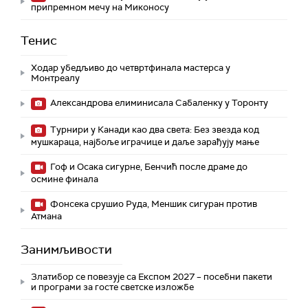
припремном мечу на Миконосу
Тенис
Ходар убедљиво до четвртфинала мастерса у
Монтреалу
Александрова елиминисала Сабаленку у Торонту
Турнири у Канади као два света: Без звезда код
мушкараца, најбоље играчице и даље зарађују мање
Гоф и Осака сигурне, Бенчић после драме до
осмине финала
Фонсека срушио Руда, Меншик сигуран против
Атмана
Занимљивости
Златибор се повезује са Експом 2027 – посебни пакети
и програми за госте светске изложбе