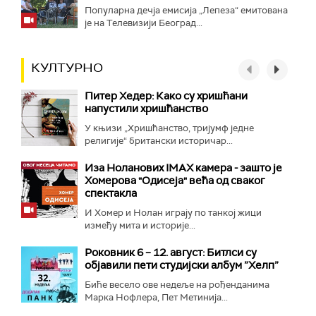
Популарна дечја емисија „Лепеза“ емитована
је на Телевизији Београд...
КУЛТУРНО
Питер Хедер: Како су хришћани
напустили хришћанство
У књизи „Хришћанство, тријумф једне
религије“ британски историчар...
Иза Ноланових IMAX камера - зашто је
Хомерова "Одисеја" већа од сваког
спектакла
И Хомер и Нолан играју по танкој жици
између мита и историје...
Роковник 6 – 12. август: Битлси су
објавили пети студијски албум ”Хелп”
Биће весело ове недеље на рођенданима
Марка Нофлера, Пет Метинија...