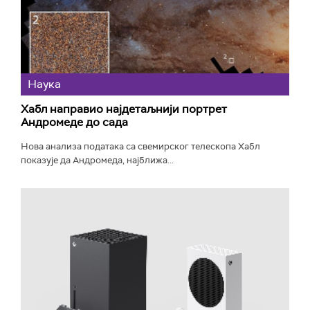
Наука
Хабл направио најдетаљнији портрет
Андромеде до сада
Нова анализа података са свемирског телескопа Хабл
показује да Андромеда, најближа...