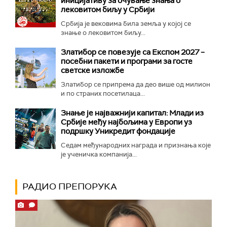
иницијативу за очување знања о
лековитом биљу у Србији
Србија је вековима била земља у којој се
знање о лековитом биљу...
Златибор се повезује са Експом 2027 –
посебни пакети и програми за госте
светске изложбе
Златибор се припрема да део више од милион
и по страних посетилаца...
Знање је најважнији капитал: Млади из
Србије међу најбољима у Европи уз
подршку Уникредит фондације
Седам међународних награда и признања које
је ученичка компанија...
РАДИО ПРЕПОРУКА