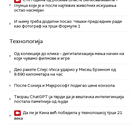
глумца који је и после најтежих животних искушења
остао насмејан
И њему треба додатни посао: Чешки председник ради
као фотограф на трци Формуле 1
Технологијa
Од колекције до клика – дигитализација мења начин на
који чувамо филмове и игре
Део ракете Спејс-Икса ударио у Месец брзином од
8.690 километара на час
После Сонија и Мајкрософт подигао цене конзола
Творац ChatGPT-ја тврди да је вештачка интелигенција
постала паметнија од људи
Да ли је Кина већ победила у технолошкој трци 21.
века