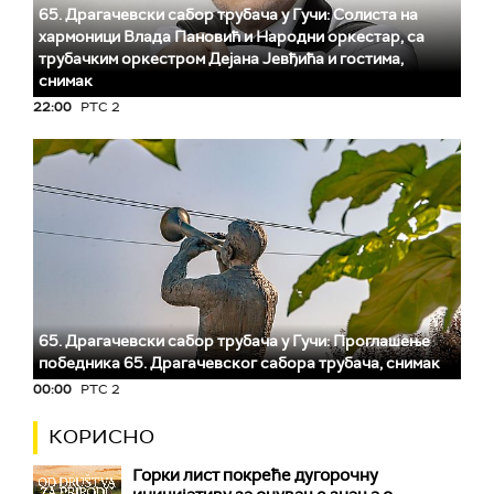
65. Драгачевски сабор трубача у Гучи: Солиста на
хармоници Влада Пановић и Народни оркестар, са
трубачким оркестром Дејана Јевђића и гостима,
снимак
22:00
РТС 2
65. Драгачевски сабор трубача у Гучи: Проглашење
победника 65. Драгачевског сабора трубача, снимак
00:00
РТС 2
КОРИСНО
Горки лист покреће дугорочну