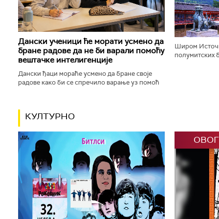
корачају доли
Дански ученици ће морати усмено да
Широм Источн
бране радове да не би варали помоћу
полумитских б
вештачке интелигенције
будистичке, к
шинто храмове,
Дански ђаци мораће усмено да бране своје
радове како би се спречило варање уз помоћ
вештачке интелигенције. Данска влада ће,
између осталог, увести низ...
КУЛТУРНО
ОВОГ