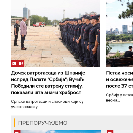
Дочек ватрогасаца из Шпаније
Петак носи 
испред Палате "Србија"; Вучић:
и освежење
Победили сте ватрену стихију,
после 37 с
показали шта значи храброст
Србију у петак
веома...
Српски ватрогасци и спасиоци који су
учествовали у...
ПРЕПОРУЧУЈЕМО