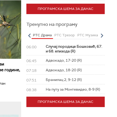
ПРОГРАМСКА ШЕМА ЗА ДАНАС
Тренутно на програму
о
РТС Полетарац
РТС Драма
РТС Трезор
РТС Музика
РТС Жив
Случај породице Бошковић, 67.
06:00
и 68. епизода (R)
Адвокадо, 17-20 (R)
06:45
ви
е године,
Адвокадо, 18-20 (R)
07:18
Бранилац 2, 9-12 (R)
07:51
илан
На путу за Монтевидео, 8-9 (R)
08:38
ПРОГРАМСКА ШЕМА ЗА ДАНАС