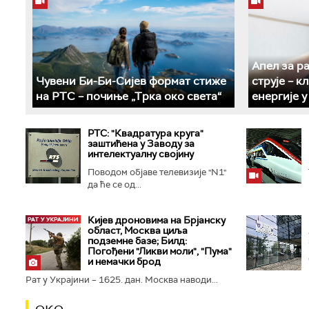
Апел за р
Чувени Би-Би-Сијев формат стиже
струје – 
на РТС – почиње „Трка око света“
енергије 
РТС: "Квадратура круга"
заштићена у Заводу за
интелектуалну својину
Поводом објаве телевизије "N1"
да ће се од...
Кијев дроновима на Брјанску
област, Москва циља
подземне базе; Билд:
Погођени "Ликви моли", "Пума"
и немачки брод
Рат у Украјини – 1625. дан. Москва наводи...