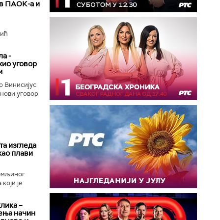
ив ПАОК-а и
вић
а -
жио уговор
м
р Винисијус
 нови уговор
та изгледа
као плави
Земљиног
који је
клика –
ења начин