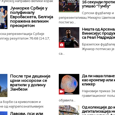
 Хумској направио велики корак
16 секунди прот
 плеј-оф квалификација за Лигу
утишао "Тумбу"
Јуниорке Србије у
 Црно-бели...
полуфиналу
Српски фудбалер и
Евробаскета, Белгија
репрезентативац Михајло Цветко
поражена великим
постигао...
преокретом
Ништа од Арсенал
Винисијус проду
ска репрезентација Србије
са Реал Мадридо
лгију резултатом 76:68 (14:17,
4:21) и пласирала се у
Бразилски фудбале
ропског првенства...
Жуниор потписао је
са...
После три деценије
Да ли наша плане
као кромпир или 
црни носорози се
кликер
вратили у долину
Замбези
Најновији приказ 
гравитационог поља 
објавила...
а борбе са криволовом и
не од најпрепознатљивијих
Од колекције до 
отиња, црни носорози поново
дигитализација м
Лавови, пси или