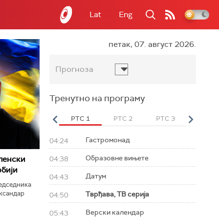
Lat
Eng
петак, 07. август 2026.
Прогноза
Тренутно на програму
вет
РТС HD
РТС 1
РТС 2
РТС 3
РТС Св
Гастромонад
04:24
Образовне вињете
ленски
04:38
рбији
Датум
04:43
редседника
ександар
Тврђава, ТВ серија
04:50
Верски календар
05:43