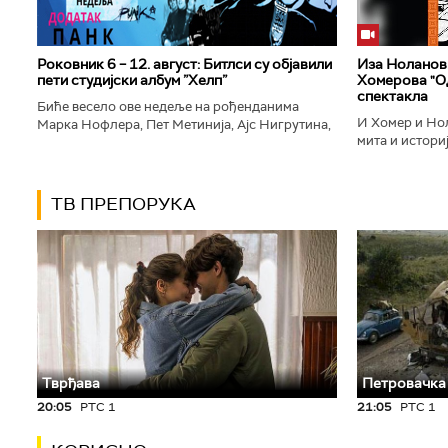
Роковник 6 – 12. август: Битлси су објавили
Иза Ноланови
пети студијски албум ”Хелп”
Хомерова "Од
спектакла
Биће весело ове недеље на рођенданима
И Хомер и Нол
Марка Нофлера, Пет Метинија, Ајс Нигрутина,
мита и историј
Брус Дикинсона, Ејџа, Марка Настића, Николе
духу свог врем
Вранковића и Јана Андерсона...
филм који је по
ТВ ПРЕПОРУКА
Тврђава
Петровачка
20:05
РТС 1
21:05
РТС 1