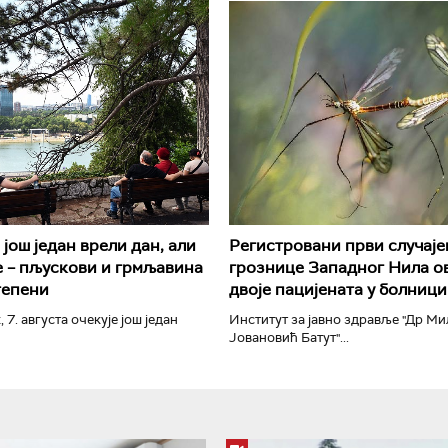
РТС Класика
РТС Кол
још један врели дан, али
Регистровани први случаје
 – пљускови и грмљавина
грознице Западног Нила ов
тепени
двоје пацијената у болници
, 7. августа очекује још један
Институт за јавно здравље "Др М
Јовановић Батут"...