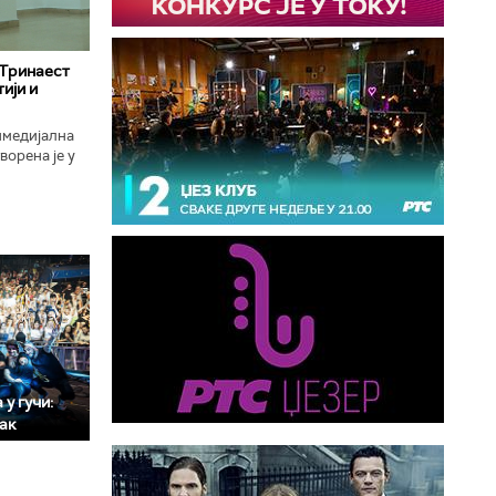
 Тринаест
ији и
имедијална
ворена је у
ојекат
у гучи:
мак