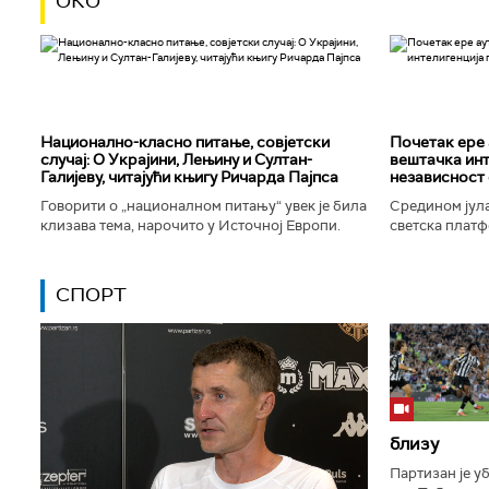
ОКО
Национално-класнo питање, совјетски
Почетак ере 
случај: О Украјини, Лењину и Султан-
вештачка инт
Галијеву, читајући књигу Ричарда Пајпса
независност 
Говорити о „националном питању“ увек је била
Средином јула
клизава тема, нарочито у Источној Европи.
светска платф
Ипак, нисам могао да одолим искушењу да се
интелигенције,
вратим књизи Ричарда...
незабележеног
СПОРТ
близу
Партизан је у