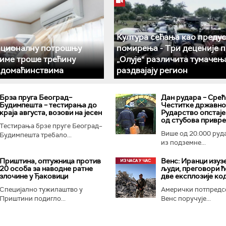
Култура сећања као преду
ационалну потрошњу
помирења ­- Три деценије 
климе троше трећину
„Олује“ различита тумачењ
у домаћинствима
раздвајају регион
Брза пруга Београд–
Дан рудара – Срећ
Будимпешта – тестирања до
Честитке државног
краја августа, возови на јесен
Рударство опстаје
од стубова привр
Тестирања брзе пруге Београд–
Више од 20.000 руд
Будимпешта требало...
из подземне...
Приштина, оптужница против
Венс: Иранци изуз
20 особа за наводне ратне
људи, преговори ћ
злочине у Ђаковици
две експлозије ко
Специјално тужилаштво у
Амерички потпредс
Приштини подигло...
Венс поручује...