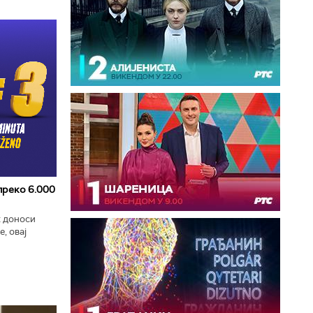
 преко 6.000
к доноси
, овај
zart
ла...