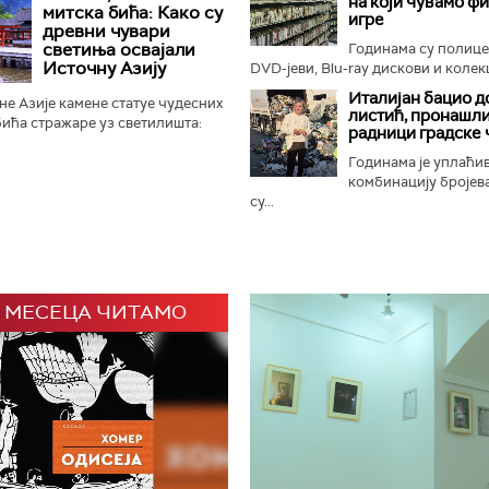
на који чувамо ф
ном Замбези. Њихов повратак...
митска бића: Како су
игре
древни чувари
светиња освајали
Годинама су полиц
Источну Азију
DVD-јеви, Blu-ray дискови и колекц
Италијан бацио д
е Азије камене статуе чудесних
листић, пронашли
ића стражаре уз светилишта:
радници градске 
онфучијанске, таоистичке и
 али и маузолеје...
Годинама је уплаћи
комбинацију бројева
су...
 МЕСЕЦА ЧИТАМО