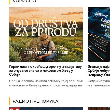
КОРИСНО
Горки лист покреће дугорочну иницијативу
Знање је нај
за очување знања о лековитом биљу у
Србије међу 
Србији
подршку Уни
Србија је вековима била земља у којој се знање
Седам међуна
о лековитом биљу преносило са генерације на
је ученичка к
генерацију. Људи су познавали биљке које
Техничке школ
расту око њих, знали...
Новог Сада осв
РАДИО ПРЕПОРУКА