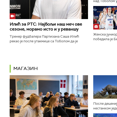
над Тоболом у
ка пласману у
конференције.
Илић за РТС: Најбољи наш меч ове
сезоне, морамо исто и у реваншу
Женска јуниор
Тренер фудбалера Партизана Саша Илић
победила је Бе
рекао је после утакмице са Тоболом да је
9:16, 29:14, 2
његов тим одиграо најбољи меч откако је сео
полуфинале Ев
на клупу београдског тима...
МАГАЗИН
После децениј
нестанком јед
афричких жив