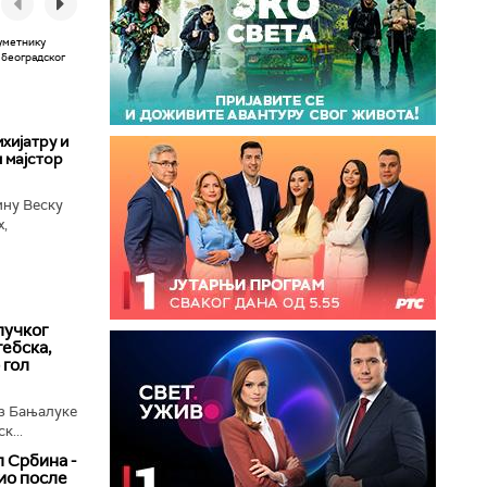
хијатру и
 мајстор
ину Веску
х,
ба у
лучког
ебска,
 гол
з Бањалуке
к...
 Србина -
ио после