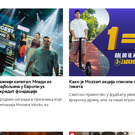
важнији капитал: Млади из
Како је Mozzart акција спасила
најбољима у Европи уз
тикета
кредит фондације
Светско првенство у фудбалу уве
родних награда и признања које
врхунску драму, али за наше играче
омпанија Moneta Works из
шампионат остаће упамћен по Moz
е "Милева Марић Ајнштајн" из
промоцији која је потпуно промени
ојила на највећем...