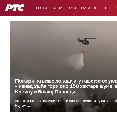
РТС
ВЕСТИ
СПОРТ
OKO
МАГАЗИН
ТВ
Р
Пожари на више локација, у гашење се укљ
– изнад Ушћа гори око 150 хектара шуме, 
Ковину и Бачкој Паланци
Ватрогасно-спасилачке екипе и даље интервенишу на више л
Најтежа...