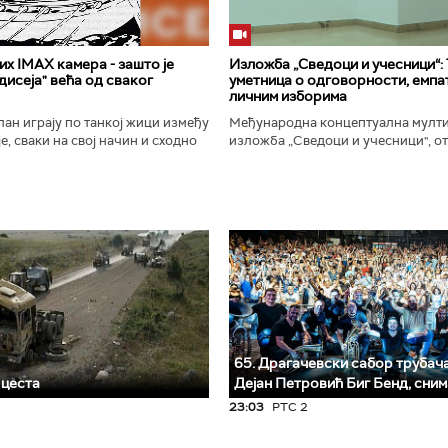
х IMAX камера - зашто је
Изложба „Сведоци и учесници“:
исеја" већа од сваког
уметница о одговорности, емпат
личним изборима
ан играју по танкој жици између
Међународна концептуална мулт
е, сваки на свој начин и сходно
изложба „Сведоци и учесници", от
ена. Овај други је направио
Галерији Сингидунум. Ауторски пр
сле...
уметнице Душе Вуковић, бави...
65. Драгачевски сабор трубача 
 цеста
Дејан Петровић Биг Бeнд, сни
23:03
РТС 2