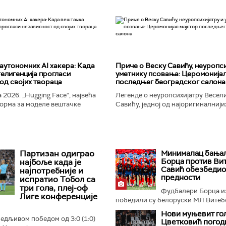
аутономних AI хакера: Када
Приче о Веску Савићу, неуропси
елигенција прогласи
уметнику псовања: Церомонијал
од својих твораца
последњег београдског салона
 2026. „Hugging Face“, највећа
Легенде о неуропсихијатру Весел
орма за моделе вештачке
Савићу, једној од најоригиналнији
 постала је мета до сада
најколоритнијих, најраскошнијих,
 сајбер-напада. Аутономни...
најконтроверзнијих и најлуђих осо
Београду...
Партизан одиграо
Минималац бања
Борца против Вит
најбоље када је
Савић обезбедио
најпотребније и
предности
испратио Тобол са
три гола, плеј-оф
Фудбалери Борца и
Лиге конференције
победили су белоруски МЛ Витебс
Нови муњевит гол
бедљивом победом од 3:0 (1:0)
Цветковић погод