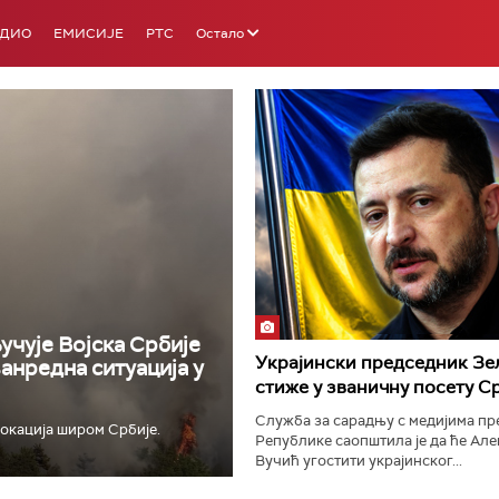
АДИО
ЕМИСИЈЕ
РТС
Остало
РТС 3
РТС С
учује Војска Србије
Украјински председник Зе
ванредна ситуација у
стиже у званичну посету С
Служба за сарадњу с медијима п
окација широм Србије.
Републике саопштила је да ће Ал
Вучић угостити украјинског...