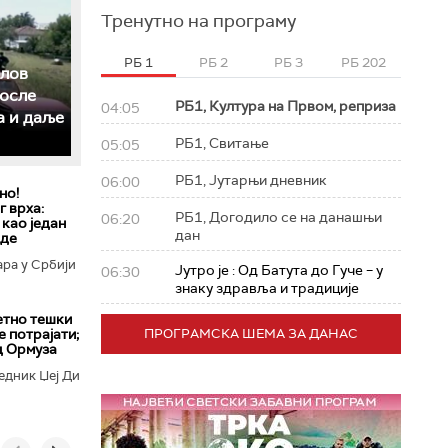
Тренутно на програму
РБ 1
РБ 2
РБ 3
РБ 202
слов
после
РБ1, Култура на Првом, реприза
04:05
а и даље
РБ1, Свитање
05:05
РБ1, Јутарњи дневник
06:00
но!
 врха:
РБ1, Догодило се на данашњи
06:20
 као један
дан
еде
ара у Србији
Јутро је : Од Батута до Гуче – у
06:30
знаку здравља и традиције
етно тешки
е потрајати;
ПРОГРАМСКА ШЕМА ЗА ДАНАС
д Ормуза
едник Џеј Ди