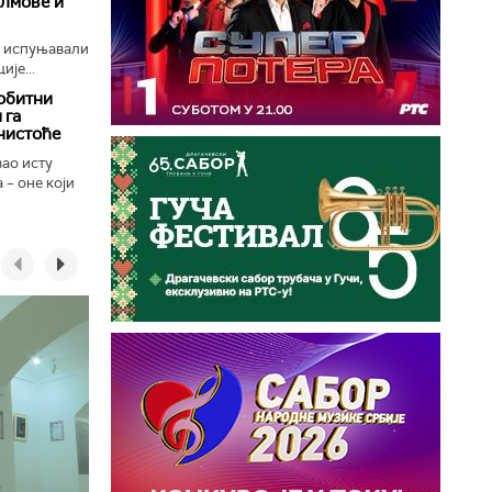
илмове и
е испуњавали
ије...
обитни
 га
чистоће
вао исту
 – оне који