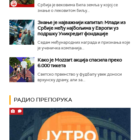
Србија је вековима била земља у којој се
знање о лековитом биљу...
Знање је најважнији капитал: Млади из
Србије међу најбољима у Европи уз
подршку Уникредит фондације
Седам међународних награда и признања које
је ученичка компанија...
Како је Mozzart акција спасила преко
6.000 тикета
Светско првенство у фудбалу увек доноси
врхунску драму, али за...
РАДИО ПРЕПОРУКА