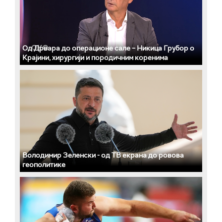
Од Дрвара до операционе сале – Никица Грубор о
Крајини, хирургији и породичним коренима
Володимир Зеленски - од ТВ екрана до ровова
геополитике