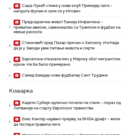
Саша Лукић стиже у нови клуб Премијер лиге –
напушта Фулам и сели се у Ипсвич
Председнички живот Ђанија Инфантина –
приватни авиони, савезништво са Трампом и фудбал на
ивици раскола
Станковић пред Пазар причао о Хапоелу: Изгледа
да је у Звезди увек питање живота и смрти
Барселона отказала меч у Мароку због мигрантске
кризе: Не би било примерено
Самед Баждар нови фудбалер Сент Трудена
Кошарка
Кадети Србије одлично почели па стали – пораз од
Литваније на старту Европског првенства
Енес Кантер најавио пријаву за ВНБА драфт – жели
да тестира правила лиге