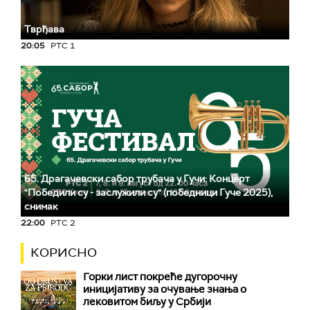
Тврђава
20:05
РТС 1
65. Драгачевски сабор трубача у Гучи: Концерт
"Победили су - заслужили су" (победници Гуче 2025),
снимак
22:00
РТС 2
КОРИСНО
Горки лист покреће дугорочну
иницијативу за очување знања о
лековитом биљу у Србији