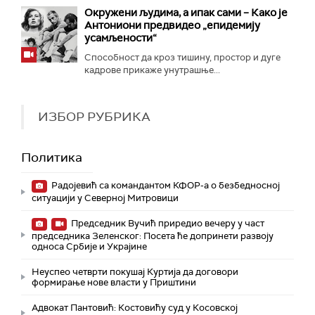
Окружени људима, а ипак сами – Како је
Антониони предвидео „епидемију
усамљености“
Способност да кроз тишину, простор и дуге
кадрове прикаже унутрашње...
ИЗБОР РУБРИКА
Политика
Радојевић са командантом КФОР-а о безбедносној
ситуацији у Северној Митровици
Председник Вучић приредио вечеру у част
председника Зеленског: Посета ће допринети развоју
односа Србије и Украјине
Неуспео четврти покушај Куртија да договори
формирање нове власти у Приштини
Адвокат Пантовић: Костовићу суд у Косовској