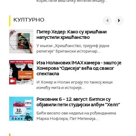
користили вештачку интелигенцију...
КУЛТУРНО
Питер Хедер: Како су хришћани
напустили хришћанство
У књизи „Хришћанство, тријумф једне
религије“ британски историчар...
Иза Ноланових IMAX камера - зашто је
Хомерова "Одисеја" већа од сваког
спектакла
И Хомер и Нолан играју по танкој жици
између мита и историје...
Роковник 6 – 12. август: Битлси су
објавили пети студијски албум ”Хелп”
Биће весело ове недеље на рођенданима
Марка Нофлера, Пет Метинија...