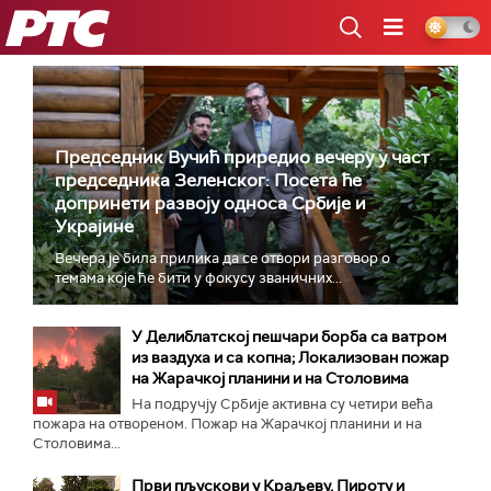
РТС
Председник Вучић приредио вечеру у част
председника Зеленског: Посета ће
допринети развоју односа Србије и
Украјине
Вечера је била прилика да се отвори разговор о
темама које ће бити у фокусу званичних...
У Делиблатској пешчари борба са ватром
из ваздуха и са копна; Локализован пожар
на Жарачкој планини и на Столовима
На подручју Србије активна су четири већа
пожара на отвореном. Пожар на Жарачкој планини и на
Столовима...
Први пљускови у Краљеву, Пироту и