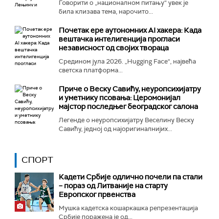
Говорити о „националном питању“ увек је
била клизава тема, нарочито...
Почетак ере аутономних AI хакера: Када
вештачка интелигенција прогласи
независност од својих твораца
Средином јула 2026. „Hugging Face“, највећа
светска платформа...
Приче о Веску Савићу, неуропсихијатру
и уметнику псовања: Церомонијал
мајстор последњег београдског салона
Легенде о неуропсихијатру Веселину Веску
Савићу, једној од најоригиналнијих...
СПОРТ
Кадети Србије одлично почели па стали
– пораз од Литваније на старту
Европског првенства
Мушка кадетска кошаркашка репрезентација
Србије поражена је од...