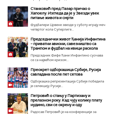
Станковић пред Пазар причао о
Хапоелу: Изгледа да је у Звезди увек
питање живота и смрти
Фудбалери Црвене звезде у суботу играју меч
четвртог кола Суперлиге...
Председнички живот Ђанија Инфантина
– приватни авиони, савезништво са
Трампом и фудбал на ивици раскола
Председник Фифе Ђани Инфантино суочава
се са највећом кризом...
Преокрет одбојкашица Србије, Русија
савладана после пет сетова
Одбојкашка репрезентација Србије победила
је селекцију Русије...
Петровић о стању у Партизану и
прелазном року: Кад чују колику плату
нудимо, сви се окрену и оду
Радосав Петровић је на конференцији за