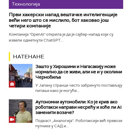
Технологијa
Први хакерски напад вештачке интелигенције
већи него што се мислило, бот хаковао још
четири компаније
Компанија "OpenAI" открила је да је сајбер-напад који су
извели одметнути ChatGPT...
НАТЕНАНЕ
Зашто у Хирошими и Нагасакију може
нормално да се живи, али не и у околини
Чернобиља
У Јапану странци често забринуто постављају
питање како је могуће...
Аутономни аутомобили: Ко је крив ако
роботакси направи несрећу и хоће ли AI
заменити возаче?
Подкаст „Аналогија“: Роботаксији већ превозе
путнике у САД и...