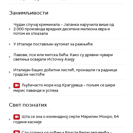
Занимљивости
Чудан случај криминала – Јапанка наручила више од
2.000 производа вредних десетине милиона евра и
потом их отказала
У Италији постављен аутомат за ражњиће
Лавови, пси или митска бића: Како су древни чувари
светиња освајали Источну Азију
Италијан бацио добитни листић, пронашли га радници
градске чистоће
Љубичасто море код Крагујевца – пољем се шири
мирис лаванде и успеха
Свет познатих
Шта се зна о изненадној смрти Мерилин Монро, 64
године касније
Сто година од рођења Власте Велисављевића –