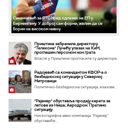
Синанчевић за РТС пред одлазак на ЕП у
Бирмингему: У доброј сам форми, желим да се
борим на високом нивоу
Приштина забранила директору
"Телекома" Лучићу улазак на КиМ,
проглашен персоном нон грата
Власти у Приштини прогласиле су директора...
Радојевић са командантом КФОР-а о
безбедносној ситуацији у Северној
Митровици
Политичко-безбедносна ситуација, изазови...
"Рајанер" обуставља продају карата за
летове из Ниша; Аеродром: Пратимо
ситуацију
Нискотарифна авио-компанија “Рајанер”
обуставиће...