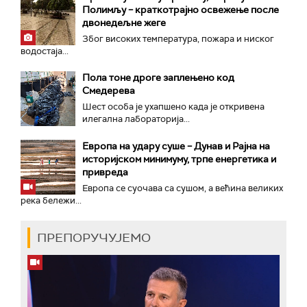
Полимљу – краткотрајно освежење после
двонедељне жеге
Због високих температура, пожара и ниског
водостаја...
Пола тоне дроге заплењено код
Смедерева
Шест особа је ухапшено када је откривена
илегална лабораторија...
Европа на удару суше – Дунав и Рајна на
историјском минимуму, трпе енергетика и
привреда
Европа се суочава са сушом, а већина великих
река бележи...
ПРЕПОРУЧУЈЕМО