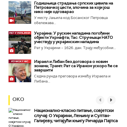
Годишњица страдања српских цивила на
Петровачкој цести, злочина за који још
нико није одговарао
У месту Јањила код Босанског Петровца
обележава...
Украјина: У руским нападима погођени
објекти Укрнафта; Тас: Стручњаци НАТО
учествују у украјинским нападима
Рат у Украјини – 1626. дан. Трају међусобни...
Израел и Либан без договора о новим
зонама; Трамп: Рат са Ираном ускоро ће се
завршити
Седма рунда преговора између Израела и
Либана...
ОКО
Национално-класнo питање, совјетски
случај: О Украјини, Лењину и Султан-
Галијеву, читајући књигу Ричарда Пајпса