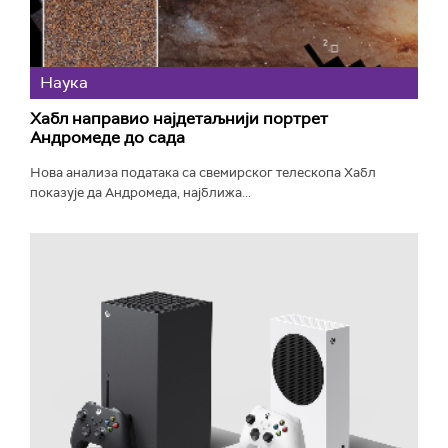
Наука
Хабл направио најдетаљнији портрет
Андромеде до сада
Нова анализа података са свемирског телескопа Хабл
показује да Андромеда, најближа...