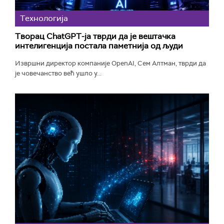
Технологијa
Творац ChatGPT-ја тврди да је вештачка
интелигенција постала паметнија од људи
Извршни директор компаније OpenAI, Сем Алтман, тврди да
је човечанство већ ушло у...