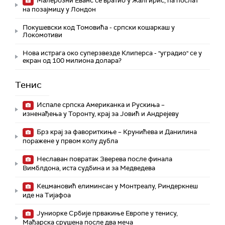
Малерозни Еванс се вратио у Жалгирис, па послат
на позајмицу у Лондон
Покушевски код Томовића - српски кошаркаш у
Локомотиви
Нова истрага око суперзвезде Клиперса - "уградио" се у
екран од 100 милиона долара?
Тенис
Испале српска Американка и Рускиња –
изненађења у Торонту, крај за Јовић и Андрејеву
Брз крај за фавориткиње – Крунићева и Данилина
поражене у првом колу дубла
Неславан повратак Зверева после финала
Вимблдона, иста судбина и за Медведева
Кецмановић елиминсан у Монтреалу, Риндеркнеш
иде на Тијафоа
Јуниорке Србије првакиње Европе у тенису,
Мађарска срушена после два меча