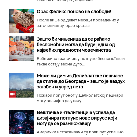
Орао Феликс поново на слободи!
После више од девет месеци проведених у
заточеништву, орао крсташ...
Зашто би чињеница да се рађамо
беспомоћни могла да буде једна од
највећих предности човечанства
Бебе живот започињу потпуно беспомоћне и
такве остају веома дуго...
Може ли дим из Делиблатске пешчаре
да стигне до Београда – зашто је ваздух
загађен и усред лета
Пожари попут оног у Делиблатској пешчари
могу значајно да утичу...
Вештачка интелигенција успела да
дизајнира потпуно нове вирусе који
могу да се размножавају
Амерички истраживачи су први пут успешно