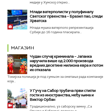
медије у Хумској открио...
Mлади ватерполисти у полуфиналу
Светског првенства – Бразил пао, следи
Хрватска
Млада мушка ватерполо репрезентација
Србије до 16 година пласирала...
МАГАЗИН
Чудан случај криминала – Јапанка
наручила више од 2.000 производа
вредних десетине милиона евра и потом
их отказала
Токијска полиција је под сумњом за ометање рада компаније
која...
У Гучу на Сабор трубача први стигли
гости из иностранства, међу њима и
Виктор Орбан
Традиционално, уз саборску химну „Са
Овчара и Каблара", подизање...