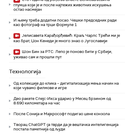
глумца који је и после најтежих животних искушења
остао насмејан
И њему треба додатни посао: Чешки председник ради
као фотограф на трци Формуле 1
Јелисавета Карађорђевић: Краљ Чарлс Трећи ми је
као брат, Џон Кенеди је много знао о Југославији
Шон Бин за РТС: Лепо је поново бити у Србији,
уживао сам и прошли пут
Технологијa
Од колекције до клика – дигитализација мења начин на
који чувамо филмове и игре
Део ракете Спејс-Икса ударио у Месец брзином од
8.690 километара на час
После Сонија и Мајкрософт подигао цене конзола
Творац ChatGPT-ја тврди да је вештачка интелигенција
постала паметнија од људи