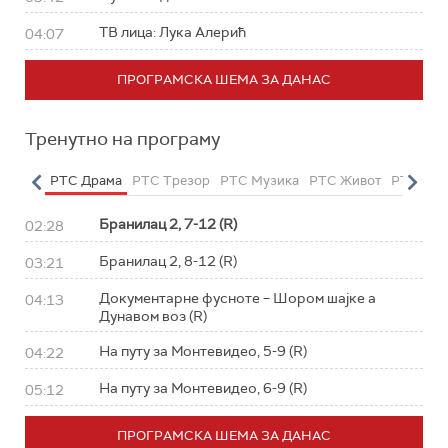
ТВ лица: Лука Алерић
04:07
ПРОГРАМСКА ШЕМА ЗА ДАНАС
Тренутно на програму
етарац
РТС Драма
РТС Трезор
РТС Музика
РТС Живот
РТС Кла
Бранилац 2, 7-12 (R)
02:28
Бранилац 2, 8-12 (R)
03:21
Документарне фусноте – Шором шајке а
04:13
Дунавом воз (R)
На путу за Монтевидео, 5-9 (R)
04:22
На путу за Монтевидео, 6-9 (R)
05:12
ПРОГРАМСКА ШЕМА ЗА ДАНАС