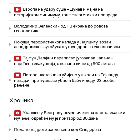
Европа на удару суше – Дунав и Рајна на
историјском минимуму, трпе енергетика и привреда
Володимир Зеленски - од ТВ екрана до ровова
геополитике
Покушај терористичког напада у Лајпцигу, возач
аеродромског аутобуса шутнуо дрон са експлозивом
Тајфун Делфин паралисао југозапад Јапана -
наређена евакуација, отказано више од 500 летова
Петоро наставника убијено у школи на Тајланду –
нападач пре пуцњаве убио и бабу и деду, 23 особе
рањене
Хроника
Ухапшен у Београду осумњичени за злостављање и
мучење, одређен му је притвор од 30 дана
Пола тоне дроге заплењено код Смедерева