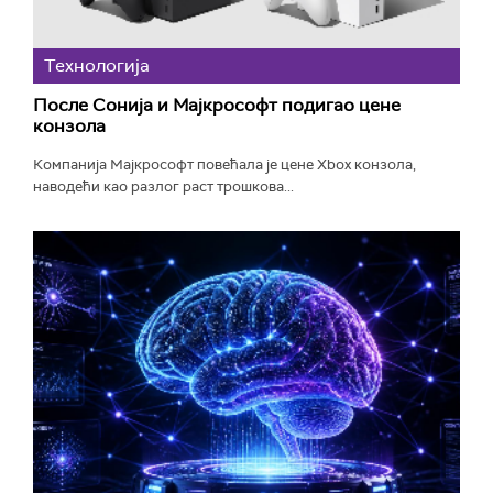
Технологијa
После Сонија и Мајкрософт подигао цене
конзола
Компанија Мајкрософт повећала је цене Xbox конзола,
наводећи као разлог раст трошкова...