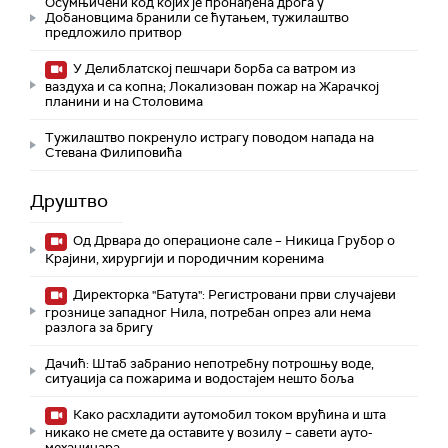
Осумњичени код којих је пронађена дрога у
Добановцима бранили се ћутањем, тужилаштво
предложило притвор
У Делиблатској пешчари борба са ватром из
ваздуха и са копна; Локализован пожар на Жарачкој
планини и на Столовима
Тужилаштво покренуло истрагу поводом напада на
Стевана Филиповића
Друштво
Од Дрвара до операционе сале – Никица Грубор о
Крајини, хирургији и породичним коренима
Директорка "Батута": Регистровани први случајеви
грознице западног Нила, потребан опрез али нема
разлога за бригу
Дачић: Штаб забранио непотребну потрошњу воде,
ситуација са пожарима и водостајем нешто боља
Како расхладити аутомобил током врућина и шта
никако не смете да оставите у возилу – савети ауто-
механичара