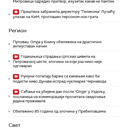
Митровици одредио притвор, изузетак какав не памтим
Приштина забранила директору "Телекома" Лучићу
улазак на КиМ, проглашен персоном нон грата
Регион
Пуповац: Олуја у Книну обележена на драстично
антиуставан начин
Годишњица страдања српских цивила на
Петровачкој цести, злочина за који још нико није
одговарао
Румуни потапају барже са камењем како би
подигли ниво Дунава испред нуклеарке Чернавода
Сећање на убијене дан после "Олује" у Уздољу,
посланица на комеморацији прочитала сведочење
једине преживеле
Обележено 85 година од злочина у Пребиловцима
Свет