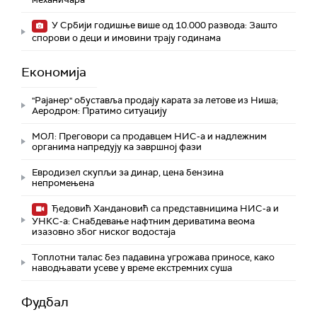
У Србији годишње више од 10.000 развода: Зашто
спорови о деци и имовини трају годинама
Економија
"Рајанер" обуставља продају карата за летове из Ниша;
Аеродром: Пратимо ситуацију
МОЛ: Преговори са продавцем НИС-а и надлежним
органима напредују ка завршној фази
Евродизел скупљи за динар, цена бензина
непромењена
Ђедовић Хандановић са представницима НИС-а и
УНКС-а: Снабдевање нафтним дериватима веома
изазовно због ниског водостаја
Топлотни талас без падавина угрожава приносе, како
наводњавати усеве у време екстремних суша
Фудбал