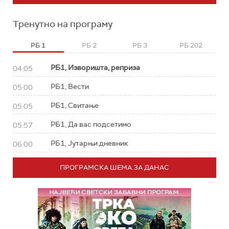
Тренутно на програму
РБ 1
РБ 2
РБ 3
РБ 202
РБ1, Изворишта, реприза
04:05
РБ1, Вести
05:00
РБ1, Свитање
05:05
РБ1, Да вас подсетимо
05:57
РБ1, Јутарњи дневник
06:00
ПРОГРАМСКА ШЕМА ЗА ДАНАС