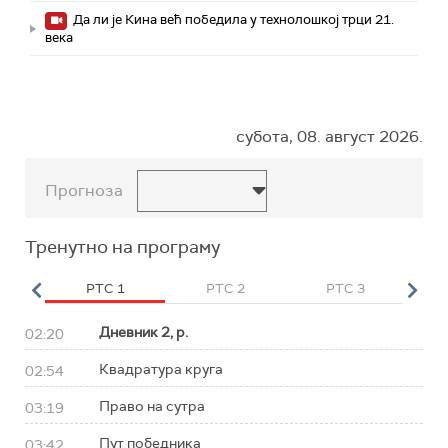
Да ли је Кина већ победила у технолошкој трци 21.
века
субота, 08. август 2026.
Прогноза
Тренутно на програму
HD
РТС 1
РТС 2
РТС 3
Р
Дневник 2, р.
02:20
Квадратура круга
02:54
Право на сутра
03:19
Пут победника
03:42