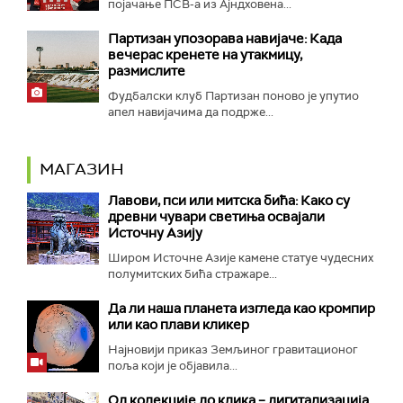
појачање ПСВ-а из Ајндховена...
Партизан упозорава навијаче: Када
вечерас кренете на утакмицу,
размислите
Фудбалски клуб Партизан поново је упутио
апел навијачима да подрже...
МАГАЗИН
Лавови, пси или митска бића: Како су
древни чувари светиња освајали
Источну Азију
Широм Источне Азије камене статуе чудесних
полумитских бића стражаре...
Да ли наша планета изгледа као кромпир
или као плави кликер
Најновији приказ Земљиног гравитационог
поља који је објавила...
Од колекције до клика – дигитализација