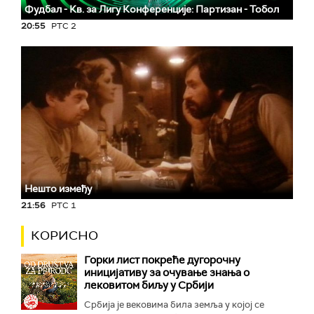
Фудбал - Кв. за Лигу Конференције: Партизан - Тобол
20:55
РТС 2
Нешто између
21:56
РТС 1
КОРИСНО
Горки лист покреће дугорочну
иницијативу за очување знања о
лековитом биљу у Србији
Србија је вековима била земља у којој се