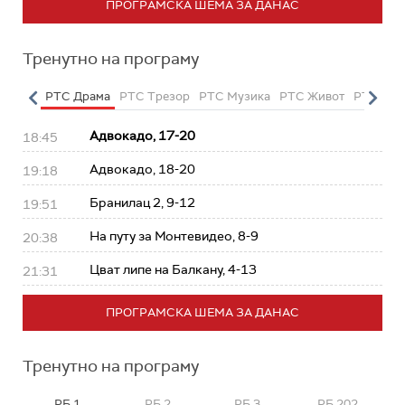
ПРОГРАМСКА ШЕМА ЗА ДАНАС
Тренутно на програму
етарац
РТС Драма
РТС Трезор
РТС Музика
РТС Живот
РТС Кла
Адвокадо, 17-20
18:45
Адвокадо, 18-20
19:18
Бранилац 2, 9-12
19:51
На путу за Монтевидео, 8-9
20:38
Цват липе на Балкану, 4-13
21:31
ПРОГРАМСКА ШЕМА ЗА ДАНАС
Тренутно на програму
РБ 1
РБ 2
РБ 3
РБ 202