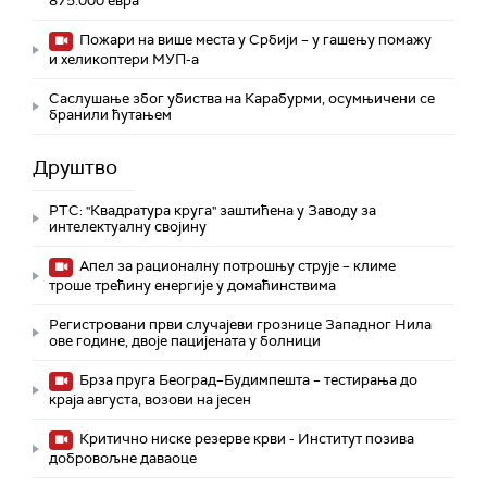
875.000 евра
Пожари на више места у Србији – у гашењу помажу
и хеликоптери МУП-а
Саслушање због убиства на Карабурми, осумњичени се
бранили ћутањем
Друштво
РТС: "Квадратура круга" заштићена у Заводу за
интелектуалну својину
Апел за рационалну потрошњу струје – климе
троше трећину енергије у домаћинствима
Регистровани први случајеви грознице Западног Нила
ове године, двоје пацијената у болници
Брза пруга Београд–Будимпешта – тестирања до
краја августа, возови на јесен
Критично ниске резерве крви - Институт позива
добровољне даваоце