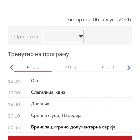
четвртак, 06. август 2026.
Прогноза
Тренутно на програму
HD
РТС 1
РТС 2
РТС 3
Р
Око
18:24
Слагалица, квиз
19:00
Дневник
19:30
Срећни људи, ТВ серија
20:10
Бранилац, играно-документарна серија
20:55