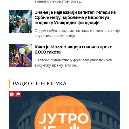
знање о лековитом биљу...
Знање је најважнији капитал: Млади из
Србије међу најбољима у Европи уз
подршку Уникредит фондације
Седам међународних награда и признања које
је ученичка компанија...
Како је Mozzart акција спасила преко
6.000 тикета
Светско првенство у фудбалу увек доноси
врхунску драму, али за...
РАДИО ПРЕПОРУКА