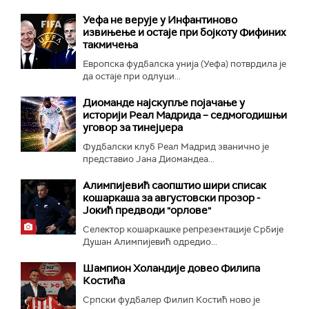
Уефа не верује у Инфантиново
извињење и остаје при бојкоту Фифиних
такмичења
Европска фудбалска унија (Уефа) потврдила је
да остаје при одлуци...
Диоманде најскупље појачање у
историји Реал Мадрида – седмогодишњи
уговор за тинејџера
Фудбалски клуб Реал Мадрид званично је
представио Јана Диомандеа...
Алимпијевић саопштио шири списак
кошаркаша за августовски прозор -
Јокић предводи "орлове"
Селектор кошаркашке репрезентације Србије
Душан Алимпијевић одредио...
Шампион Холандије довео Филипа
Костића
Српски фудбалер Филип Костић ново је