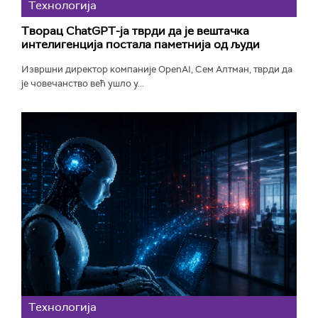
Технологијa
Творац ChatGPT-ја тврди да је вештачка
интелигенција постала паметнија од људи
Извршни директор компаније OpenAI, Сем Алтман, тврди да
је човечанство већ ушло у...
Технологијa