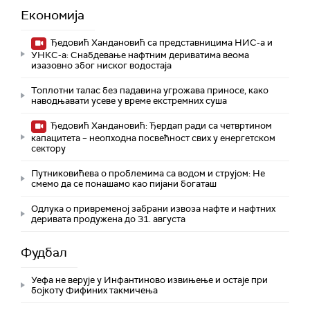
Економија
Ђедовић Хандановић са представницима НИС-а и
УНКС-а: Снабдевање нафтним дериватима веома
изазовно због ниског водостаја
Топлотни талас без падавина угрожава приносе, како
наводњавати усеве у време екстремних суша
Ђедовић Хандановић: Ђердап ради са четвртином
капацитета – неопходна посвећност свих у енергетском
сектору
Путниковићева о проблемима са водом и струјом: Не
смемо да се понашамо као пијани богаташ
Одлука о привременој забрани извоза нафте и нафтних
деривата продужена до 31. августа
Фудбал
Уефа не верује у Инфантиново извињење и остаје при
бојкоту Фифиних такмичења