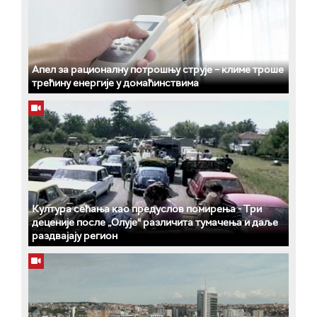
Апел за рационалну потрошњу струје – климе троше
трећину енергије у домаћинствима
Култура сећања као предуслов помирења ­- Три
деценије после „Олује“ различита тумачења и даље
раздвајају регион