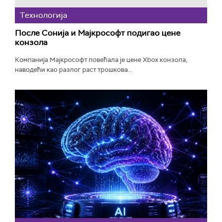
Технологијa
После Сонија и Мајкрософт подигао цене
конзола
Компанија Мајкрософт повећала је цене Xbox конзола,
наводећи као разлог раст трошкова...