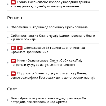
Вучић: Расписивање избора у наредним данима
или недељама, поднећу оставку пре кампање
Регион
Обележено 85 година од злочина у Пребиловцима
Срби прогнани из Книна чувају једино преостало благо
– језик и обичаје
Обележавање 85 година од злочина над
Србима у Пребиловцима
Книн – Хрвати славе "Олују", Срби се сећају
погрома и тугују за изгубљеним огњиштем
Подгорица брани одлуку о присуству у Книну,
оштре реакције из Београда и дела црногорских партија
Свет
Венс: Иранци изузетно тешки људи, преговори ће
потрајати; две експлозије код Ормуза