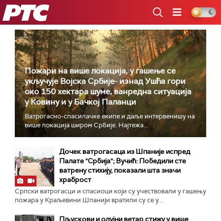
РТС
Пожари на више локација, у гашење се
укључује Војска Србије- изнад Ушћа гори
око 150 хектара шуме, ванредна ситуација
у Ковину и у Бачкој Паланци
Ватрогасно-спасилачке екипе и даље интервенишу на
више локација широм Србије. Најтежа...
Дочек ватрогасаца из Шпаније испред
Палате "Србија"; Вучић: Победили сте
ватрену стихију, показали шта значи
храброст
Српски ватрогасци и спасиоци који су учествовали у гашењу
пожара у Краљевини Шпанији вратили су се у...
Пљускови и олујни ветар стижу у више