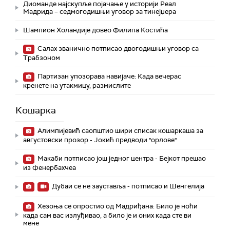
Диоманде најскупље појачање у историји Реал
Мадрида – седмогодишњи уговор за тинејџера
Шампион Холандије довео Филипа Костића
Салах званично потписао двогодишњи уговор са
Трабзоном
Партизан упозорава навијаче: Када вечерас
кренете на утакмицу, размислите
Кошарка
Алимпијевић саопштио шири списак кошаркаша за
августовски прозор - Јокић предводи "орлове"
Макаби потписао још једног центра - Бејкот прешао
из Фенербахчеа
Дубаи се не зауставља - потписао и Шенгелија
Хезоња се опростио од Мадриђана: Било је ноћи
када сам вас излуђивао, а било је и оних када сте ви
мене