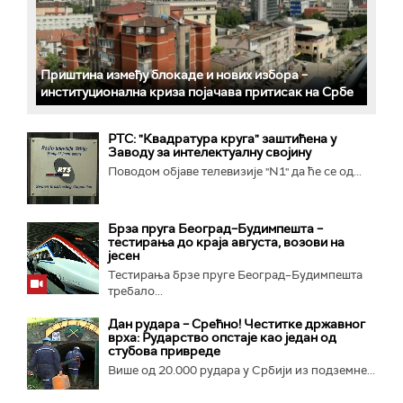
Приштина између блокаде и нових избора –
институционална криза појачава притисак на Србе
РТС: "Квадратура круга" заштићена у
Заводу за интелектуалну својину
Поводом објаве телевизије "N1" да ће се од...
Брза пруга Београд–Будимпешта –
тестирања до краја августа, возови на
јесен
Тестирања брзе пруге Београд–Будимпешта
требало...
Дан рудара – Срећно! Честитке државног
врха: Рударство опстаје као један од
стубова привреде
Више од 20.000 рудара у Србији из подземне...