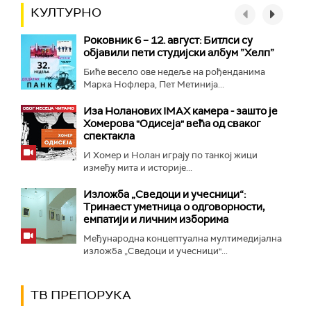
КУЛТУРНО
Роковник 6 – 12. август: Битлси су
објавили пети студијски албум ”Хелп”
Биће весело ове недеље на рођенданима
Марка Нофлера, Пет Метинија...
Иза Ноланових IMAX камера - зашто је
Хомерова "Одисеја" већа од сваког
спектакла
И Хомер и Нолан играју по танкој жици
између мита и историје...
Изложба „Сведоци и учесници“:
Тринаест уметница о одговорности,
емпатији и личним изборима
Међународна концептуална мултимедијална
изложба „Сведоци и учесници"...
ТВ ПРЕПОРУКА