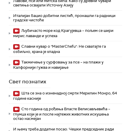
Лавови, пси или митска бића: Како су древни чувари
светиња освајали Источну Азију
Италијан бацио добитни листић, пронашли га радници
градске чистоће
Љубичасто море код Крагујевца – пољем се шири
мирис лаванде и успеха
Славни кувар о "MasterChefu": Не схватајте га
озбиљно, храна је хладна
Такмичење у сурфовању за псе – на плажи у
Калфорнији гужва и навијање
Свет познатих
Шта се зна о изненадној смрти Мерилин Монро, 64
године касније
Сто година од рођења Власте Велисављевића –
глумца који је и после најтежих животних искушења
остао насмејан
И њему треба додатни посао: Чешки председник ради