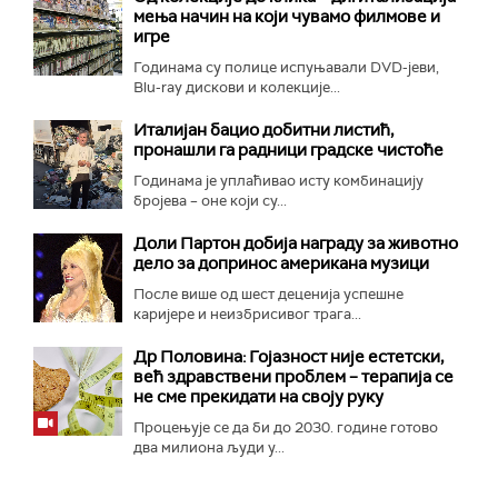
мења начин на који чувамо филмове и
игре
Годинама су полице испуњавали DVD-јеви,
Blu-ray дискови и колекције...
Италијан бацио добитни листић,
пронашли га радници градске чистоће
Годинама је уплаћивао исту комбинацију
бројева – оне који су...
Доли Партон добија награду за животно
дело за допринос американа музици
После више од шест деценија успешне
каријере и неизбрисивог трага...
Др Половина: Гојазност није естетски,
већ здравствени проблем – терапија се
не сме прекидати на своју руку
Процењује се да би до 2030. године готово
два милиона људи у...