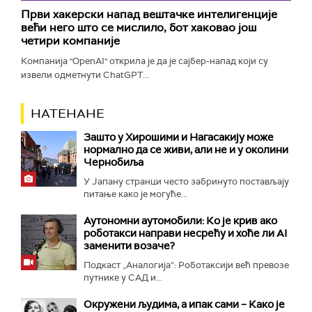
Први хакерски напад вештачке интелигенције
већи него што се мислило, бот хаковао још
четири компаније
Компанија "OpenAI" открила је да је сајбер-напад који су
извели одметнути ChatGPT...
НАТЕНАНЕ
Зашто у Хирошими и Нагасакију може
нормално да се живи, али не и у околини
Чернобиља
У Јапану странци често забринуто постављају
питање како је могуће...
Аутономни аутомобили: Ко је крив ако
роботакси направи несрећу и хоће ли AI
заменити возаче?
Подкаст „Аналогија“: Роботаксији већ превозе
путнике у САД и...
Окружени људима, а ипак сами – Како је