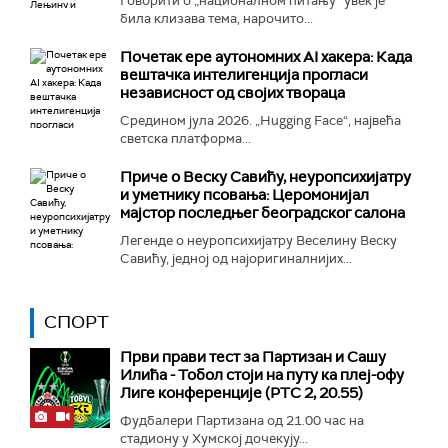
Говорити о „националном питању“ увек је
била клизава тема, нарочито...
Почетак ере аутономних AI хакера: Када
вештачка интелигенција прогласи
независност од својих твораца
Средином јула 2026. „Hugging Face“, највећа
светска платформа...
Приче о Веску Савићу, неуропсихијатру
и уметнику псовања: Церомонијал
мајстор последњег београдског салона
Легенде о неуропсихијатру Веселину Веску
Савићу, једној од најоригиналнијих...
СПОРТ
Први прави тест за Партизан и Сашу
Илића - Тобол стоји на путу ка плеј-офу
Лиге конференције (РТС 2, 20.55)
Фудбалери Партизана од 21.00 час на
стадиону у Хумској дочекују...