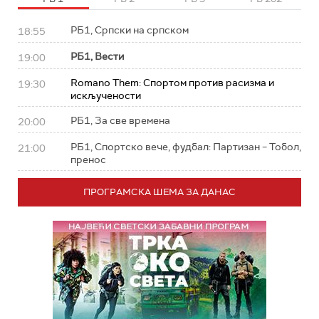
РБ1, Српски на српском
18:55
РБ1, Вести
19:00
Romano Them: Спортом против расизма и
19:30
искључености
РБ1, За све времена
20:00
РБ1, Спортско вече, фудбал: Партизан – Тобол,
21:00
пренос
ПРОГРАМСКА ШЕМА ЗА ДАНАС