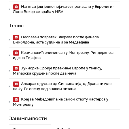
Нагетси још једно појачање пронашли у Евролиги -
Лони Вокер се враћа у НБА
Тенис
Неславан повратак Зверева после финала
Вимблдона, иста судбина и за Медведева
Кецмановић елиминсан у Монтреалу, Риндеркнеш
иде на Тијафоа
Јуниорке Србије првакиње Европе у тенису,
Мађарска срушена после два меча
Алкараз одустао од Синсинатија, одбрана титуле
на Ју-Ес опену под знаком питања
Крај за Међедовића на самом старту мастерса у
Монтреалу
Занимљивости