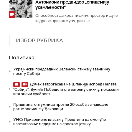
Антониони предвидео „епидемију
усамљености“
Способност да кроз тишину, простор и дуге
кадрове прикаже унутрашње...
ИЗБОР РУБРИКА
Политика
Украјински председник Зеленски стиже у званичну
посету Србији
Дочек ватрогасаца из Шпаније испред Палате
"Србија"; Вучић: Победили сте ватрену стихију, показали
шта значи храброст
Приштина, оптужница против 20 особа за наводне
ратне злочине у Ђаковици
УНС: Привремене власти у Приштини да омогуће
извештавање медијима на српском језику