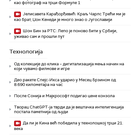
као фотограф на трци Формуле 1
Јелисавета Карађорђевић: Краљ Чарлс Трећи ми је
као брат, Џон Кенеди је много знао о Југославији
Шон Бин за РТС: Лепо је поново бити у Србији,
уживао сам и прошли пут
Технологијa
Од колекције до клика – дигитализација мења начин на
који чувамо филмове и игре
Део ракете Спејс-Икса ударио у Месец брзином од
8.690 километара на час
После Сонија и Мајкрософт подигао цене конзола
Творац ChatGPT-ја тврди да је вештачка интелигенција
постала паметнија од људи
Да ли је Кина већ победила у технолошкој трци 21.
века