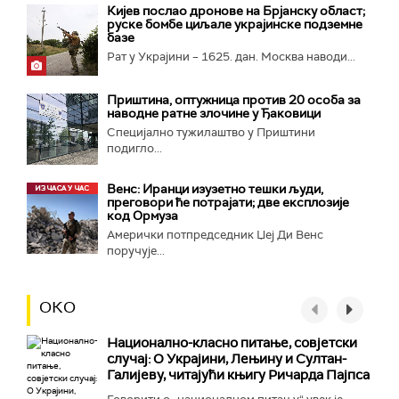
Кијев послао дронове на Брјанску област;
руске бомбе циљале украјинске подземне
базе
Рат у Украјини – 1625. дан. Москва наводи...
Приштина, оптужница против 20 особа за
наводне ратне злочине у Ђаковици
Специјално тужилаштво у Приштини
подигло...
Венс: Иранци изузетно тешки људи,
преговори ће потрајати; две експлозије
код Ормуза
Амерички потпредседник Џеј Ди Венс
поручује...
ОКО
Национално-класнo питање, совјетски
случај: О Украјини, Лењину и Султан-
Галијеву, читајући књигу Ричарда Пајпса