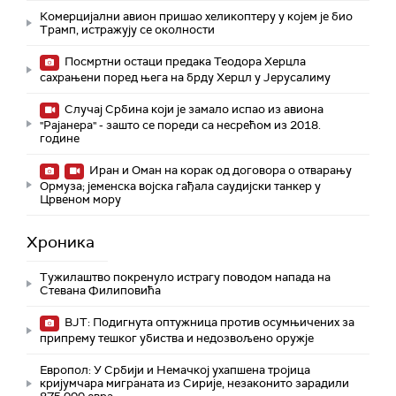
Комерцијални авион пришао хеликоптеру у којем је био
Трамп, истражују се околности
Посмртни остаци предака Теодора Херцла
сахрањени поред њега на брду Херцл у Јерусалиму
Случај Србина који је замало испао из авиона
"Рајанера" - зашто се пореди са несрећом из 2018.
године
Иран и Оман на корак од договора о отварању
Ормуза; jеменска војска гађала саудијски танкер у
Црвеном мору
Хроника
Тужилаштво покренуло истрагу поводом напада на
Стевана Филиповића
ВЈТ: Подигнута оптужница против осумњичених за
припрему тешког убиства и недозвољено оружје
Европол: У Србији и Немачкој ухапшена тројица
кријумчара миграната из Сирије, незаконито зарадили