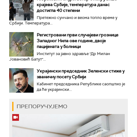
крајева Србије, температура данас
достигла 40 степени
Претежно сунчано и веома топло време у
Србији. Температура...
Регистровани први случајеви грознице
Западног Нила ове године, двоје
пацијената у болници
Институт за јавно здравље "Др Милан
Јовановић Батут"...
Украјински председник Зеленски стиже у
званичну посету Србији
Кабинет председника Републике саопштио је
да ће украјински...
ПРЕПОРУЧУЈЕМО