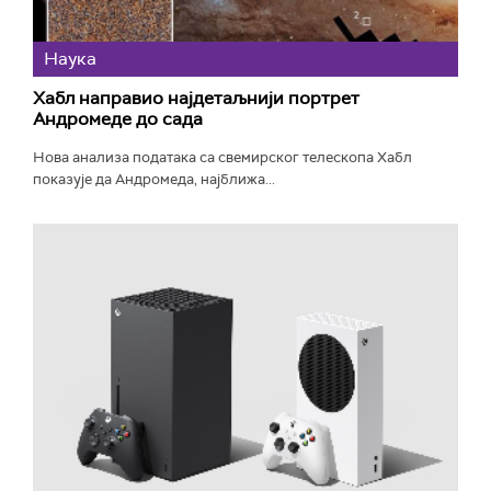
Наука
Хабл направио најдетаљнији портрет
Андромеде до сада
Нова анализа података са свемирског телескопа Хабл
показује да Андромеда, најближа...