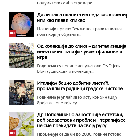
полумитских бића стражаре...
Да ли наша планета изгледа као кромпир
или као плави кликер
Најновији приказ Земљиног гравитационог
поља који је објавила...
Од колекције до клика – дигитализација
мења начин на који чувамо филмове и
игре
Годинама су полице испуњавали DVD-јеви,
Blu-ray дискови и колекције...
Италијан бацио добитни листић,
пронашли га радници градске чистоће
Годинама је уплаћивао исту комбинацију
бројева – оне који су...
Др Половина: Гојазност није естетски,
већ здравствени проблем – терапија се
не сме прекидати на своју руку
Процењује се да би до 2030. године готово