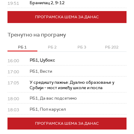
Бранилац 2, 9-12
19:51
ПРОГРАМСКА ШЕМА ЗА ДАНАС
Тренутно на програму
РБ 1
РБ 2
РБ 3
РБ 202
РБ1, Џубокс
16:00
РБ1, Вести
17:00
У средишту пажње: Дуално образовање у
17:05
Србији – мост између школе и посла
РБ1, Да вас подсетимо
18:00
РБ1, Поп карусел
18:03
ПРОГРАМСКА ШЕМА ЗА ДАНАС