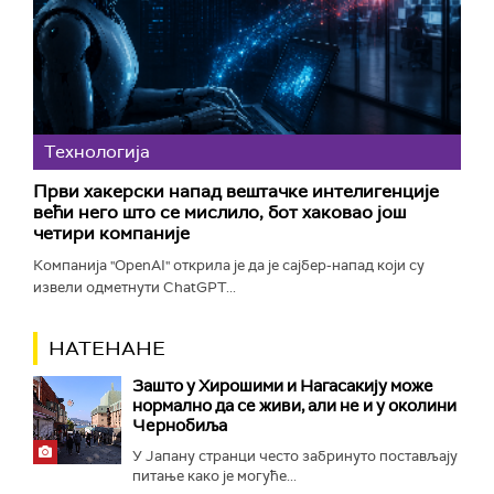
Технологијa
Први хакерски напад вештачке интелигенције
већи него што се мислило, бот хаковао још
четири компаније
Компанија "OpenAI" открила је да је сајбер-напад који су
извели одметнути ChatGPT...
НАТЕНАНЕ
Зашто у Хирошими и Нагасакију може
нормално да се живи, али не и у околини
Чернобиља
У Јапану странци често забринуто постављају
питање како је могуће...