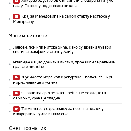
Алкараз одустао од Синсинатија, одбрана титуле
на Ју-Ес опену под знаком питања
Крај за Међедовића на самом старту мастерса у
Монтреалу
Занимљивости
Лавови, пси или митска бића: Како су древни чувари
светиња освајали Источну Азију
Италијан бацио добитни листић, пронашли га радници
градске чистоће
Љубичасто море код Крагујевца – пољем се шири
мирис лаванде и успеха
Славни кувар о "MasterChefu": Не схватајте га
озбиљно, храна је хладна
Такмичење у сурфовању за псе – на плажи у
Калфорнији гужва и навијање
Свет познатих