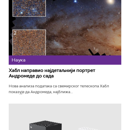
Наука
Хабл направио најдетаљнији портрет
Андромеде до сада
Нова анализа података са свемирског телескопа Хабл
показује да Андромеда, најближа...