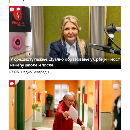
У средишту пажње: Дуално образовање у Србији – мост
између школе и посла
17:05
Радио Београд 1