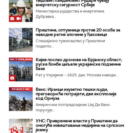
Ђедовић Хандановић: Рудари чувају
енергетску сигурност Србије
Министарка рударства и енергетике
Дубравка...
Приштина, оптужница против 20 особа за
наводне ратне злочине у Ђаковици
Специјално тужилаштво у Приштини
подигло...
Кијев послао дронове на Брјанску област;
руске бомбе циљале украјинске подземне
базе
Рат у Украјини – 1625. дан. Москва наводи...
Венс: Иранци изузетно тешки људи,
преговори ће потрајати; две експлозије
код Ормуза
Америччки потпредседник Џеј Ди Венс
поручује...
УНС: Привремене власти у Приштини да
омогуће извештавање медијима на српском
језику