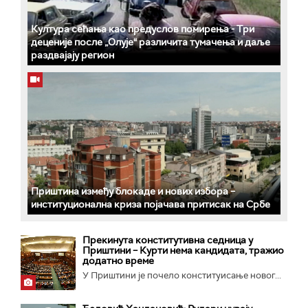
Култура сећања као предуслов помирења ­- Три
деценије после „Олује“ различита тумачења и даље
раздвајају регион
Приштина између блокаде и нових избора –
институционална криза појачава притисак на Србе
Прекинута конститутивна седница у
Приштини – Курти нема кандидата, тражио
додатно време
У Приштини је почело конституисање новог...