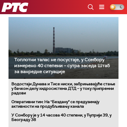
РТС
Топлотни талас не посустаје, у Сомбору
измерено 40 степени – сутра заседа Штаб
за ванредне ситуације
Водостаји Дунава и Тисе ниски, забрињавајуће стање
у бачком делу хидросистема ДТД – у току припремни
радови
Оперативни тим: На "Бездану“ се предузимају
активности на продубљивању канала
У Сомбору је у 14 часова 40 степени, у Ћуприји 39, у
Београду 38