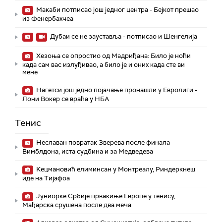
Макаби потписао још једног центра - Бејкот прешао
из Фенербахчеа
Дубаи се не зауставља - потписао и Шенгелија
Хезоња се опростио од Мадриђана: Било је ноћи
када сам вас излуђивао, а било је и оних када сте ви
мене
Нагетси још једно појачање пронашли у Евролиги -
Лони Вокер се враћа у НБА
Тенис
Неславан повратак Зверева после финала
Вимблдона, иста судбина и за Медведева
Кецмановић елиминсан у Монтреалу, Риндеркнеш
иде на Тијафоа
Јуниорке Србије првакиње Европе у тенису,
Мађарска срушена после два меча