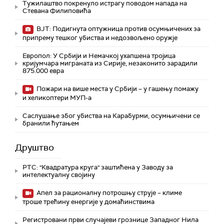
Тужилаштво покренуло истрагу поводом напада на
Стевана Филиповића
ВЈТ: Подигнута оптужница против осумњичених за
припрему тешког убиства и недозвољено оружје
Европол: У Србији и Немачкој ухапшена тројица
кријумчара миграната из Сирије, незаконито зарадили
875.000 евра
Пожари на више места у Србији – у гашењу помажу
и хеликоптери МУП-а
Саслушање због убиства на Карабурми, осумњичени се
бранили ћутањем
Друштво
РТС: "Квадратура круга" заштићена у Заводу за
интелектуалну својину
Апел за рационалну потрошњу струје – климе
троше трећину енергије у домаћинствима
Регистровани први случајеви грознице Западног Нила