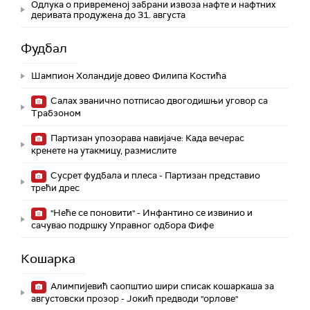
Одлука о привременој забрани извоза нафте и нафтних
деривата продужена до 31. августа
Фудбал
Шампион Холандије довео Филипа Костића
Салах званично потписао двогодишњи уговор са
Трабзоном
Партизан упозорава навијаче: Када вечерас
кренете на утакмицу, размислите
Сусрет фудбала и плеса - Партизан представио
трећи дрес
"Неће се поновити" - Инфантино се извинио и
сачувао подршку Управног одбора Фифе
Кошарка
Алимпијевић саопштио шири списак кошаркаша за
августовски прозор - Јокић предводи "орлове"