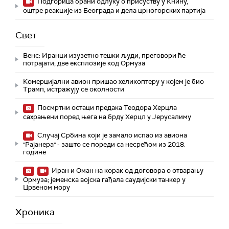
Подгорица брани одлуку о присуству у Книну,
оштре реакције из Београда и дела црногорских партија
Свет
Венс: Иранци изузетно тешки људи, преговори ће
потрајати; две експлозије код Ормуза
Комерцијални авион пришао хеликоптеру у којем је био
Трамп, истражују се околности
Посмртни остаци предака Теодора Херцла
сахрањени поред њега на брду Херцл у Јерусалиму
Случај Србина који је замало испао из авиона
"Рајанера" - зашто се пореди са несрећом из 2018.
године
Иран и Оман на корак од договора о отварању
Ормуза; jеменска војска гађала саудијски танкер у
Црвеном мору
Хроника