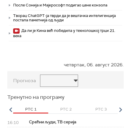
После Сонија и Мајкрософт подигао цене конзола
Творац ChatGPT-ја тврди да је вештачка интелигенција
постала паметнија од људи
Да ли је Кина већ победила у технолошкој трци 21.
века
четвртак, 06. август 2026.
Прогноза
Тренутно на програму
HD
РТС 1
РТС 2
РТС 3
Р
Срећни људи, ТВ серија
16:10