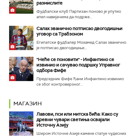
размислите
Фудбалски клуб Партизан поново је упутио
апел навијачима да подрже...
Салах званично потписао двогодишњи
уговор са Трабзоном
Египатски фудбалер Мохамед Салах званично
је потписао двогодишњи...
"Неће се поновити" - Инфантино се
извинио и сачувао подршку Управног
одбора Фифе
Председник Фифе Ђани Инфантино извинио
се због контроверзног...
МАГАЗИН
Лавови, пси или митска бића: Како су
древни чувари светиња освајали
Источну Азију
Широм Источне Азије камене статуе чудесних