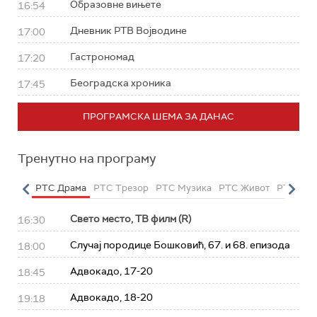
Образовне вињете
16:54
Дневник РТВ Војводине
17:00
Гастрономад
17:20
Београдска хроника
17:45
ПРОГРАМСКА ШЕМА ЗА ДАНАС
Тренутно на програму
етарац
РТС Драма
РТС Трезор
РТС Музика
РТС Живот
РТС Кла
Свето место, ТВ филм (R)
16:30
Случај породице Бошковић, 67. и 68. епизода
18:00
Адвокадо, 17-20
18:45
Адвокадо, 18-20
19:18