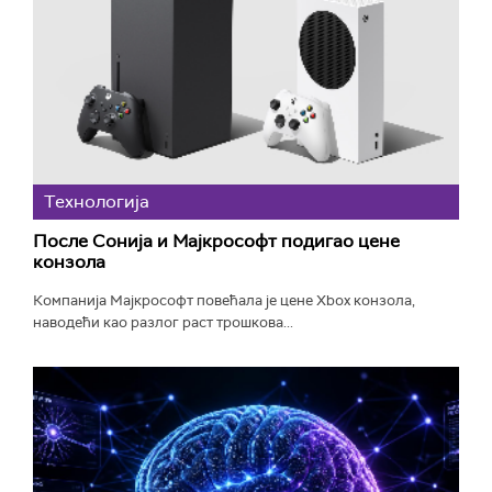
Технологијa
После Сонија и Мајкрософт подигао цене
конзола
Компанија Мајкрософт повећала је цене Xbox конзола,
наводећи као разлог раст трошкова...