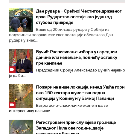
Дан рудара – Срећно! Честитке државног
врха: Рударство опстаје као један од
стубова привреде
Више од 20 хиљада рудара у Србији из
подземне и површинске експлоатације обележава Дан
рудара у знак...
Вучић: Расписивање избора у наредним
данима или недељама, поднећу оставку
пре кампање
Председник Србије Александар Вучић најавио
је да би...
Пожари на више локација, изнад Ушћа гори
око 150 хектара шуме – ванредна
ситуација у Ковину и у Бачкој Паланци
Ватрогасно-спасилачке екипе и даље
интервенишу на више...
Регистровани први случајеви грознице
Западног Нила ове године, двоје
пацијената у болници