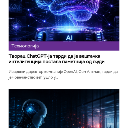
Технологијa
Творац ChatGPT-ја тврди да је вештачка
интелигенција постала паметнија од људи
Извршни директор компаније OpenAI, Сем Алтман, тврди да
је човечанство већ ушло у...