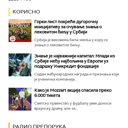
КОРИСНО
Горки лист покреће дугорочну
иницијативу за очување знања о
лековитом биљу у Србији
Србија је вековима била земља у којој се
знање о лековитом биљу...
Знање је најважнији капитал: Млади из
Србије међу најбољима у Европи уз
подршку Уникредит фондације
Седам међународних награда и признања које
је ученичка компанија...
Како је Mozzart акција спасила преко
6.000 тикета
Светско првенство у фудбалу увек доноси
врхунску драму, али за...
РАДИО ПРЕПОРУКА