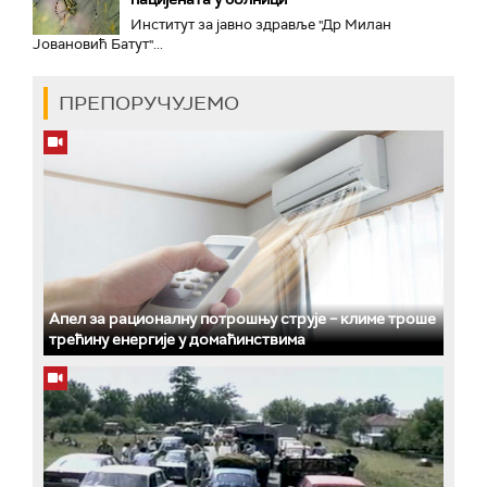
Институт за јавно здравље "Др Милан
Јовановић Батут"...
ПРЕПОРУЧУЈЕМО
Апел за рационалну потрошњу струје – климе троше
трећину енергије у домаћинствима