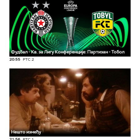
Фудбал - Кв. за Лигу Конференције: Партизан - Тобол
20:55
РТС 2
Нешто између
21:56
РТС 1