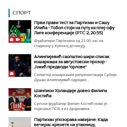
СПОРТ
Први прави тест за Партизан и Сашу
Илића - Тобол стоји на путу ка плеј-офу
Лиге конференције (РТС 2, 20.55)
Фудбалери Партизана од 21.00 час на
стадиону у Хумској дочекују...
Алимпијевић саопштио шири списак
кошаркаша за августовски прозор -
Јокић предводи "орлове"
Селектор кошаркашке репрезентације Србије
Душан Алимпијевић одредио...
Шампион Холандије довео Филипа
Костића
Српски фудбалер Филип Костић ново је
појачање ПСВ-а из Ајндховена...
Партизан упозорава навијаче: Када
вечерас кренете на утакмицу,