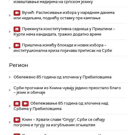
извештавање медијима на српском језику
Вучић: Расписивање избора у наредним данима
или недељама, поднећу оставку пре кампање
Прекинута конститутивна седница у Приштини –
Курти нема кандидата, тражио додатно време
Приштина између блокаде и нових избора –
институционална криза појачава притисак на Србе
Регион
Обележено 85 година од злочина у Пребиловцима
Срби прогнани из Книна чувају једино преостало благо
– језик и обичаје
Обележавање 85 година од злочина над
Србима у Пребиловцима
Книн – Хрвати славе "Олују", Срби се сећају
погрома и тугују за изгубљеним огњиштем