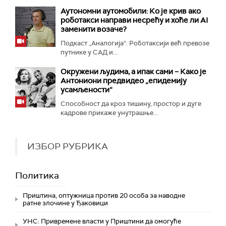
Аутономни аутомобили: Ко је крив ако
роботакси направи несрећу и хоће ли AI
заменити возаче?
Подкаст „Аналогија“: Роботаксији већ превозе
путнике у САД и...
Окружени људима, а ипак сами – Како је
Антониони предвидео „епидемију
усамљености“
Способност да кроз тишину, простор и дуге
кадрове прикаже унутрашње...
ИЗБОР РУБРИКА
Политика
Приштина, оптужница против 20 особа за наводне
ратне злочине у Ђаковици
УНС: Привремене власти у Приштини да омогуће