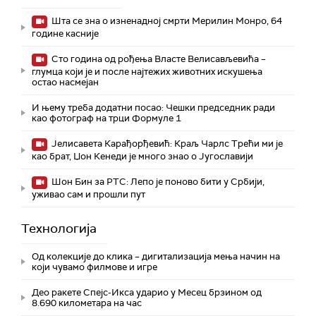
Шта се зна о изненадној смрти Мерилин Монро, 64
године касније
Сто година од рођења Власте Велисављевића –
глумца који је и после најтежих животних искушења
остао насмејан
И њему треба додатни посао: Чешки председник ради
као фотограф на трци Формуле 1
Јелисавета Карађорђевић: Краљ Чарлс Трећи ми је
као брат, Џон Кенеди је много знао о Југославији
Шон Бин за РТС: Лепо је поново бити у Србији,
уживао сам и прошли пут
Технологијa
Од колекције до клика – дигитализација мења начин на
који чувамо филмове и игре
Део ракете Спејс-Икса ударио у Месец брзином од
8.690 километара на час