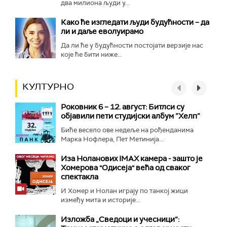
два милиона људи у...
Како ће изгледати људи будућности – да
ли и даље еволуирамо
Да ли ће у будућности постојати верзије нас
које ће бити ниже...
КУЛТУРНО
Роковник 6 – 12. август: Битлси су
објавили пети студијски албум ”Хелп”
Биће весело ове недеље на рођенданима
Марка Нофлера, Пет Метинија...
Иза Ноланових IMAX камера - зашто је
Хомерова "Одисеја" већа од сваког
спектакла
И Хомер и Нолан играју по танкој жици
између мита и историје...
Изложба „Сведоци и учесници“: