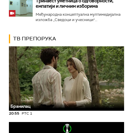
Тринаест уметница о одговорности,
емпатији и личним изборима
Међународна концептуална мултимедијална
изложба „Сведоци и учесници"...
ТВ ПРЕПОРУКА
Бранилац
20:55
РТС 1