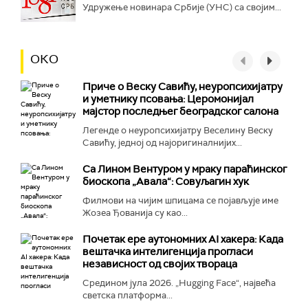
Удружење новинара Србије (УНС) са својим...
ОКО
Приче о Веску Савићу, неуропсихијатру
и уметнику псовања: Церомонијал
мајстор последњег београдског салона
Легенде о неуропсихијатру Веселину Веску
Савићу, једној од најоригиналнијих...
Са Лином Вентуром у мраку параћинског
биоскопа „Авала“: Совуљагин хук
Филмови на чијим шпицама се појављује име
Жозеа Ђованија су као...
Почетак ере аутономних AI хакера: Када
вештачка интелигенција прогласи
независност од својих твораца
Средином јула 2026. „Hugging Face“, највећа
светска платформа...