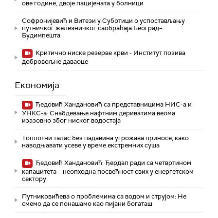
ове године, двоје пацијената у болници
Софронијевић и Витези у Суботици о успостављању
путничког железничког саобраћаја Београд–
Будимпешта
Критично ниске резерве крви - Институт позива
добровољне даваоце
Економија
Ђедовић Хандановић са представницима НИС-а и
УНКС-а: Снабдевање нафтним дериватима веома
изазовно због ниског водостаја
Топлотни талас без падавина угрожава приносе, како
наводњавати усеве у време екстремних суша
Ђедовић Хандановић: Ђердап ради са четвртином
капацитета – неопходна посвећност свих у енергетском
сектору
Путниковићева о проблемима са водом и струјом: Не
смемо да се понашамо као пијани богаташ