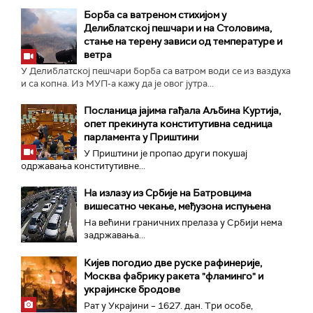
Борба са ватреном стихијом у
Делиблатској пешчари и на Столовима,
стање на терену зависи од температуре и
ветра
У Делиблатској пешчари борба са ватром води се из ваздуха
и са копна. Из МУП-а кажу да је овог јутра...
Посланица јајима гађала Аљбина Куртија,
опет прекинута конститутивна седница
парламента у Приштини
У Приштини је пропао други покушај
одржавања конститутивне...
На излазу из Србије на Батровцима
вишесатно чекање, међузона испуњена
На већини граничних прелаза у Србији нема
задржавања...
Кијев погодио две руске рафинерије,
Москва фабрику ракета "фламинго" и
украјинске бродове
Рат у Украјини – 1627. дан. Три особе,