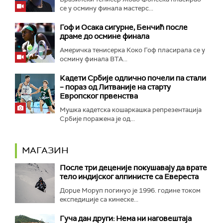
се у осмину финала мастерс...
Гоф и Осака сигурне, Бенчић после
драме до осмине финала
Америчка тенисерка Коко Гоф пласирала се у
осмину финала ВTA...
Кадети Србије одлично почели па стали
– пораз од Литваније на старту
Европског првенства
Мушка кадетска кошаркашка репрезентација
Србије поражена је од...
МАГАЗИН
После три деценије покушавају да врате
тело индијског алпинисте са Евереста
Дорџе Моруп погинуо је 1996. године током
експедиције са кинеске...
Гуча дан други: Нема ни наговештаја