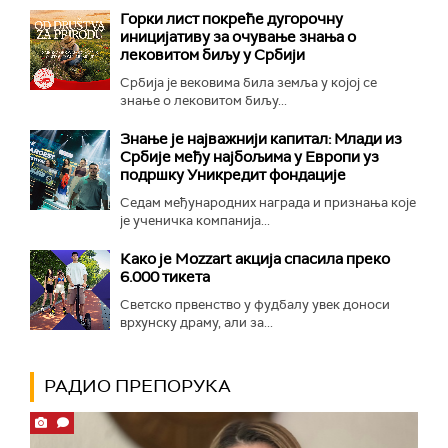
Горки лист покреће дугорочну
иницијативу за очување знања о
лековитом биљу у Србији
Србија је вековима била земља у којој се
знање о лековитом биљу...
Знање је најважнији капитал: Млади из
Србије међу најбољима у Европи уз
подршку Уникредит фондације
Седам међународних награда и признања које
је ученичка компанија...
Како је Mozzart акција спасила преко
6.000 тикета
Светско првенство у фудбалу увек доноси
врхунску драму, али за...
РАДИО ПРЕПОРУКА