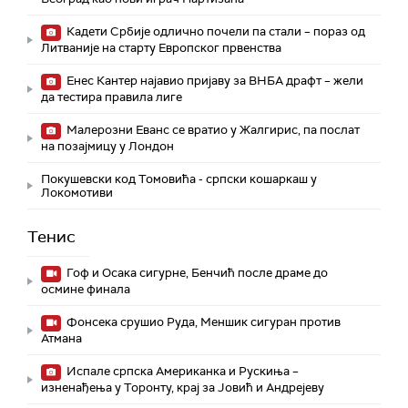
Кадети Србије одлично почели па стали – пораз од
Литваније на старту Европског првенства
Енес Кантер најавио пријаву за ВНБА драфт – жели
да тестира правила лиге
Малерозни Еванс се вратио у Жалгирис, па послат
на позајмицу у Лондон
Покушевски код Томовића - српски кошаркаш у
Локомотиви
Тенис
Гоф и Осака сигурне, Бенчић после драме до
осмине финала
Фонсека срушио Руда, Меншик сигуран против
Атмана
Испале српска Американка и Рускиња –
изненађења у Торонту, крај за Јовић и Андрејеву