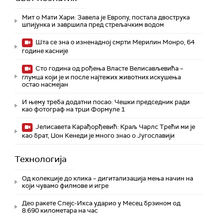
Мит о Мати Хари: Завела је Европу, постала двострука
шпијунка и завршила пред стрељачким водом
Шта се зна о изненадној смрти Мерилин Монро, 64
године касније
Сто година од рођења Власте Велисављевића –
глумца који је и после најтежих животних искушења
остао насмејан
И њему треба додатни посао: Чешки председник ради
као фотограф на трци Формуле 1
Јелисавета Карађорђевић: Краљ Чарлс Трећи ми је
као брат, Џон Кенеди је много знао о Југославији
Технологијa
Од колекције до клика – дигитализација мења начин на
који чувамо филмове и игре
Део ракете Спејс-Икса ударио у Месец брзином од
8.690 километара на час