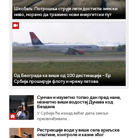
Шкобаљ: Потрошња струје лети достигла зимски
ниво, морамо да тражимо нови енергетски пут
Од Београда ка више од 100 дестинација – Ер
Србија проширује флоту и мрежу летова
Сунчан и изузетно топао дан пред нама,
незнатно виши водостај Дунава код
Бездана
У Србији ће изнад већег дела земље
преовлађивати...
Рестрикције воде у више села ариљске
општине, контроле и казне због