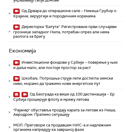
украшавају своје домове
Од Дрвара до операционе сале – Никица Грубор о
Крајини, хирургији и породичним коренима
Директорка "Батута": Регистровани први случајеви
грознице западног Нила, потребан опрез али нема
разлога за бригу
Економија
Инвестициони фондови у Србији – поверење у њих
и даље мало, али постоји простор за раст
Шкобаљ: Потрошња струје лети достигла зимски
ниво, морамо да тражимо нови енергетски пут
Од Београда ка више од 100 дестинација – Ер
Србија проширује флоту и мрежу летова
"Рајанер" обуставља продају карата за летове из Ниша;
Аеродром: Пратимо ситуацију
МОЛ: Преговори са продавцем НИС-а и надлежним
органима напредују ка завршној фази