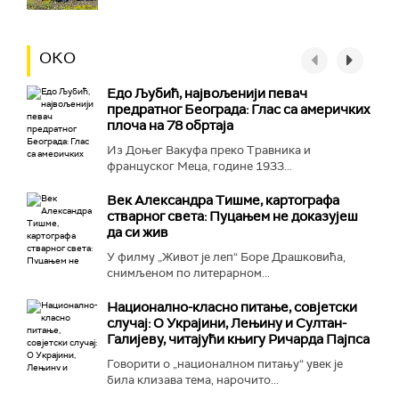
ОКО
Едо Љубић, највољенији певач
предратног Београда: Глас са америчких
плоча на 78 обртаја
Из Доњег Вакуфа преко Травника и
француског Меца, године 1933...
Век Александра Тишме, картографа
стварног света: Пуцањем не доказујеш
да си жив
У филму „Живот је леп“ Боре Драшковића,
снимљеном по литерарном...
Национално-класнo питање, совјетски
случај: О Украјини, Лењину и Султан-
Галијеву, читајући књигу Ричарда Пајпса
Говорити о „националном питању“ увек је
била клизава тема, нарочито...