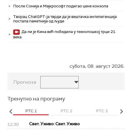
После Сонија и Мајкрософт подигао цене конзола
Творац ChatGPT-ја тврди да је вештачка интелигенција
постала паметнија од људи
Да ли је Кина већ победила у технолошкој трци 21.
века
субота, 08. август 2026.
Прогноза
Тренутно на програму
HD
РТС 1
РТС 2
РТС 3
Р
Свет. Уживо: Свет. Уживо
12:30