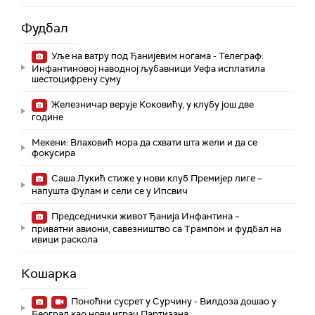
Фудбал
Уље на ватру под Ђанијевим ногама - Телеграф:
Инфантиновој наводној љубавници Уефа исплатила
шестоцифрену суму
Железничар верује Коковићу, у клубу још две
године
Мекени: Влаховић мора да схвати шта жели и да се
фокусира
Саша Лукић стиже у нови клуб Премијер лиге –
напушта Фулам и сели се у Ипсвич
Председнички живот Ђанија Инфантина –
приватни авиони, савезништво са Трампом и фудбал на
ивици раскола
Кошарка
Поноћни сусрет у Сурчину - Вилдоза дошао у
Београд као нови играч Партизана