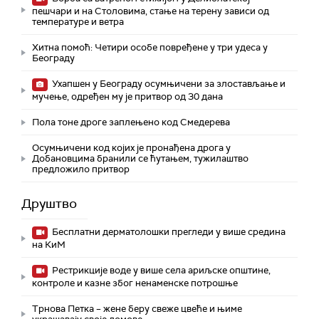
пешчари и на Столовима, стање на терену зависи од
температуре и ветра
Хитна помоћ: Четири особе повређене у три удеса у
Београду
Ухапшен у Београду осумњичени за злостављање и
мучење, одређен му је притвор од 30 дана
Пола тоне дроге заплењено код Смедерева
Осумњичени код којих је пронађена дрога у
Добановцима бранили се ћутањем, тужилаштво
предложило притвор
Друштво
Бесплатни дерматолошки прегледи у више средина
на КиМ
Рестрикције воде у више села ариљске општине,
контроле и казне због ненаменске потрошње
Трнова Петка – жене беру свеже цвеће и њиме