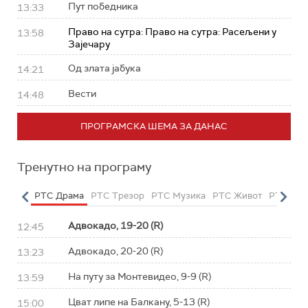
Пут победника
13:33
Право на сутра: Право на сутра: Расељени у
13:58
Зајечару
Од злата јабука
14:21
Вести
14:48
ПРОГРАМСКА ШЕМА ЗА ДАНАС
Тренутно на програму
етарац
РТС Драма
РТС Трезор
РТС Музика
РТС Живот
РТС Кла
Адвокадо, 19-20 (R)
12:45
Адвокадо, 20-20 (R)
13:23
На путу за Монтевидео, 9-9 (R)
13:59
Цват липе на Балкану, 5-13 (R)
15:00