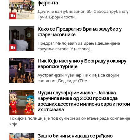
фајронта
Други је дан јубиларног, 65. Сабора трубача у
Гучи. Бројни гости...
Како се Предраг из Врања заљубио у
старе часовнике
Предраг Милојевић из Врања деценијама
сакупља сатове. У његовој...
Ник Кејв наступио у Београду у оквиру
европске турнеје
Аустралијски музичар Ник Кејв са својим
саставом „Бед сидс" (The...
Чудан случај криминала – Јапанка
наручила више од 2.000 производа
вредних десетине милиона евра и потом
их отказала
Токијска полиција је под сумњом за ометање рада компаније
која...
Зашто би чињеница да се рађамо