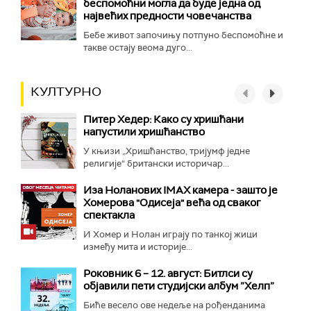
беспомоћни могла да буде једна од
највећих предности човечанства
Бебе живот започињу потпуно беспомоћне и
такве остају веома дуго...
КУЛТУРНО
Питер Хедер: Како су хришћани
напустили хришћанство
У књизи „Хришћанство, тријумф једне
религије“ британски историчар...
Иза Ноланових IMAX камера - зашто је
Хомерова "Одисеја" већа од сваког
спектакла
И Хомер и Нолан играју по танкој жици
између мита и историје...
Роковник 6 – 12. август: Битлси су
објавили пети студијски албум ”Хелп”
Биће весело ове недеље на рођенданима