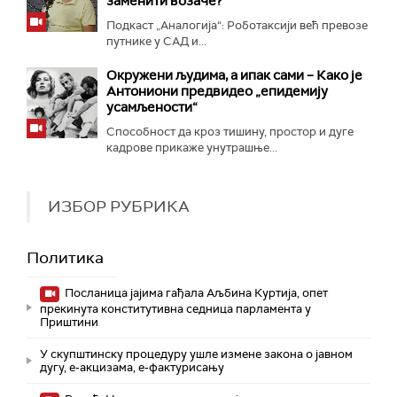
заменити возаче?
Подкаст „Аналогија“: Роботаксији већ превозе
путнике у САД и...
Окружени људима, а ипак сами – Како је
Антониони предвидео „епидемију
усамљености“
Способност да кроз тишину, простор и дуге
кадрове прикаже унутрашње...
ИЗБОР РУБРИКА
Политика
Посланица јајима гађала Аљбина Куртија, опет
прекинута конститутивна седница парламента у
Приштини
У скупштинску процедуру ушле измене закона о јавном
дугу, е-акцизама, е-фактурисању