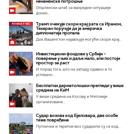
ненаменске потрошње
Општински штаб за ванредне ситуације
донео...
Трамп очекује скори крај рата са Ираном,
Техеран поручује да је америчка
дипломатија пропала
Док Вашингтон најављује могући скори крај...
Инвестициони фондови у Србији –
поверење у њих и даље мало, али постоји
простор за раст
И поред тога, што на западу одавно и то
успешно...
Бесплатни дерматолошки прегледи у више
средина на КиМ
У више средина на Косову и Метохији
организовани...
Судар возова код Бјеловара, две особе
теже повређене
Путнички и теретни воз сударили су се код...