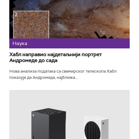
Наука
Хабл направио најдетаљнији портрет
Андромеде до сада
Нова анализа података са свемирског телескопа Хабл
показује да Андромеда, најближа...