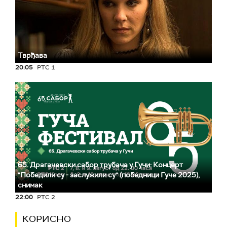
Тврђава
20:05
РТС 1
65. Драгачевски сабор трубача у Гучи: Концерт
"Победили су - заслужили су" (победници Гуче 2025),
снимак
22:00
РТС 2
КОРИСНО