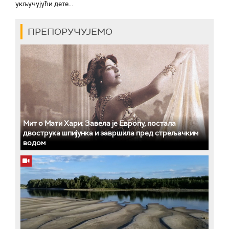
укључујући дете...
ПРЕПОРУЧУЈЕМО
Мит о Мати Хари: Завела је Европу, постала
двострука шпијунка и завршила пред стрељачким
водом