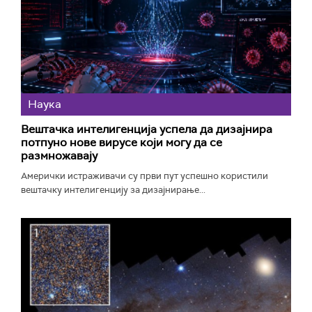
Наука
Вештачка интелигенција успела да дизајнира
потпуно нове вирусе који могу да се
размножавају
Амерички истраживачи су први пут успешно користили
вештачку интелигенцију за дизајнирање...