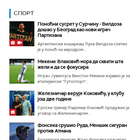
СПОРТ
Поноћни сусрет у Сурчину - Вилдоза
дошао у Београд као нови играч
Партизана
Аргентински кошаркаш Лука Вилдоза слетео
је у поноћ на аеродром...
Мекени: Влаховић мора да схвати шта
жели и да се фокусира
Играч Јувентуса Венстон Мекени изјавио је за
италијански "Тутоспорт"...
Железничар верује Коковићу, у клубу
још две године
Српски тренер Радомир Коковић продужио је
уговор са Железничаром...
Фонсека срушио Руда, Меншик сигуран
против Атмана
Бразилски тенисер Жоао Фонсека пласирао