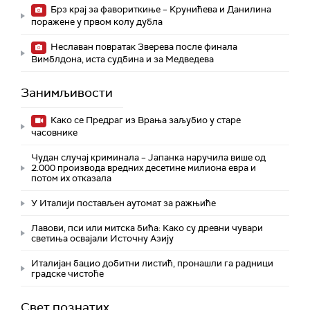
Брз крај за фавориткиње – Крунићева и Данилина
поражене у првом колу дубла
Неславан повратак Зверева после финала
Вимблдона, иста судбина и за Медведева
Занимљивости
Како се Предраг из Врања заљубио у старе
часовнике
Чудан случај криминала – Јапанка наручила више од
2.000 производа вредних десетине милиона евра и
потом их отказала
У Италији постављен аутомат за ражњиће
Лавови, пси или митска бића: Како су древни чувари
светиња освајали Источну Азију
Италијан бацио добитни листић, пронашли га радници
градске чистоће
Свет познатих