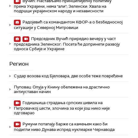
Вучић: Настављамо принципијелну политику
према Украјини, нема "али"; Зеленски: Хвала на
подршци украјинском народу и независности
Радојевић са командантом КФОР-а о безбедносној
ситуацији у Северној Митровици
Председник Вучић приредио вечеру у част
председника Зеленског: Посета ће допринети развоју
односа Србије и Украјине
Регион
Судар возова код Бјеловара, две особе теже повређене
Пуповац: Олуја у Книну обележена на драстично
антиуставан начин
Годишњица страдања српских цивила на
Петровачкој цести, злочина за који још нико није
одговарао
Румуни потапају барже са камењем како би
подигли ниво Дунава испред нуклеарке Чернавода