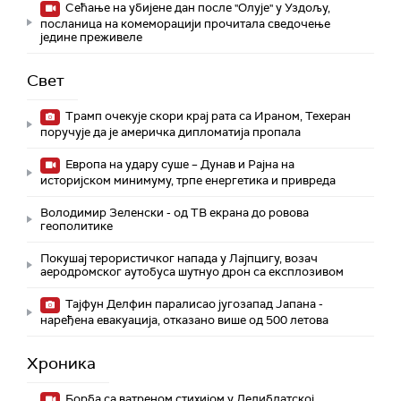
Сећање на убијене дан после "Олује" у Уздољу,
посланица на комеморацији прочитала сведочење
једине преживеле
Свет
Трамп очекује скори крај рата са Ираном, Техеран
поручује да је америчка дипломатија пропала
Европа на удару суше – Дунав и Рајна на
историјском минимуму, трпе енергетика и привреда
Володимир Зеленски - од ТВ екрана до ровова
геополитике
Покушај терористичког напада у Лајпцигу, возач
аеродромског аутобуса шутнуо дрон са експлозивом
Тајфун Делфин паралисао југозапад Јапана -
наређена евакуација, отказано више од 500 летова
Хроника
Борба са ватреном стихијом у Делиблатској