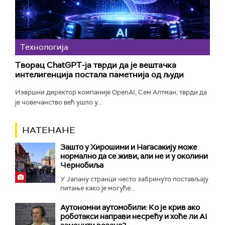
Технологијa
Творац ChatGPT-ја тврди да је вештачка
интелигенција постала паметнија од људи
Извршни директор компаније OpenAI, Сем Алтман, тврди да
је човечанство већ ушло у...
НАТЕНАНЕ
Зашто у Хирошими и Нагасакију може
нормално да се живи, али не и у околини
Чернобиља
У Јапану странци често забринуто постављају
питање како је могуће...
Аутономни аутомобили: Ко је крив ако
роботакси направи несрећу и хоће ли AI