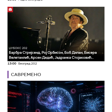
ЏУБОКС 202
Барбра Стрејсенд, Рој Орбисон, Боб Дилан, Бисера
Велетанлић, Арсен Дедић, Јадранка Стојаковић...
13:00
Београд 202
САВРЕМЕНО