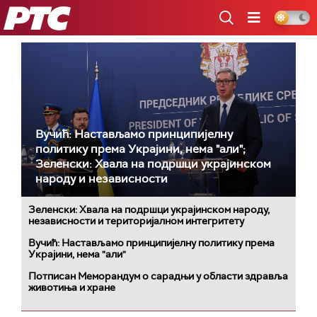
РТС
Вучић: Настављамо принципијелну
политику према Украјини, нема "али";
Зеленски: Хвала на подршци украјинском
народу и независности
Зеленски: Хвала на подршци украјинском народу,
независности и територијалном интегритету
Вучић: Настављамо принципијелну политику према
Украјини, нема "али"
Потписан Меморандум о сарадњи у области здравља
животиња и хране