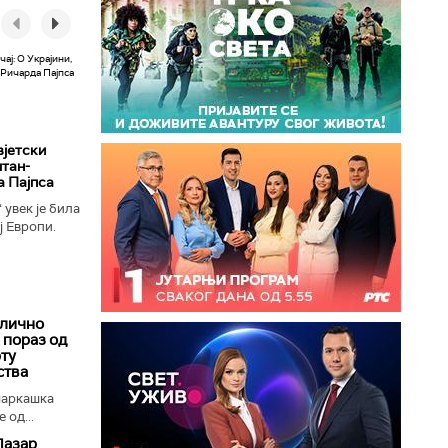
вјетски
лтан-
а Пајпса
увек је била
ј Европи.
ушењу да се
длично
 пораз од
рту
ства
шаркашка
 од...
Пазар