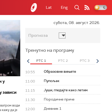
Lat
Eng
субота, 08. август 2026.
Прогноза
Тренутно на програму
вет
РТС HD
РТС 1
РТС 2
РТС 3
РТС Св
Образовне вињете
10:55
Пупољак
м у
11:00
Јуши, гледајте како летим
11:15
у зависи
Породичне приче
11:30
 ватром води
Дневник 1
12:00
 кажу да је