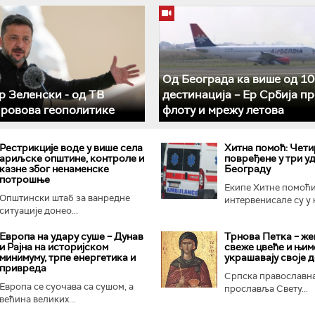
Од Београда ка више од 10
 Зеленски - од ТВ
дестинација – Ер Србија п
 ровова геополитике
флоту и мрежу летова
Рестрикције воде у више села
Хитна помоћ: Чети
ариљске општине, контроле и
повређене у три уд
казне због ненаменске
Београду
потрошње
Екипе Хитне помоћ
Општински штаб за ванредне
интервенисале су у н
ситуације донео...
Европа на удару суше – Дунав
Трнова Петка – же
и Рајна на историјском
свеже цвеће и њим
минимуму, трпе енергетика и
украшавају своје 
привреда
Српска православна
Европа се суочава са сушом, а
прославља Свету...
већина великих...