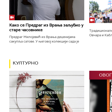
концерт на пр
тврђаве, у окв
Како се Предраг из Врања заљубио у
старе часовнике
Традиционално
Овчара и Кабл
Предраг Милојевић из Врања деценијама
заставе и пуц
сакупља сатове. У његовој колекцији сада је
трубачу, у Гуч
више десетина зидних, подних, каминских,
џепних сатова. Најстарији је...
КУЛТУРНО
ОВОГ