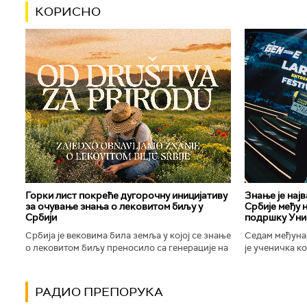
КОРИСНО
Горки лист покреће дугорочну иницијативу
Знање је нај
за очување знања о лековитом биљу у
Србије међу 
Србији
подршку Уни
Србија је вековима била земља у којој се знање
Седам међуна
о лековитом биљу преносило са генерације на
је ученичка к
генерацију. Људи су познавали биљке које
Техничке школ
расту око њих, знали...
Новог Сада осв
РАДИО ПРЕПОРУКА