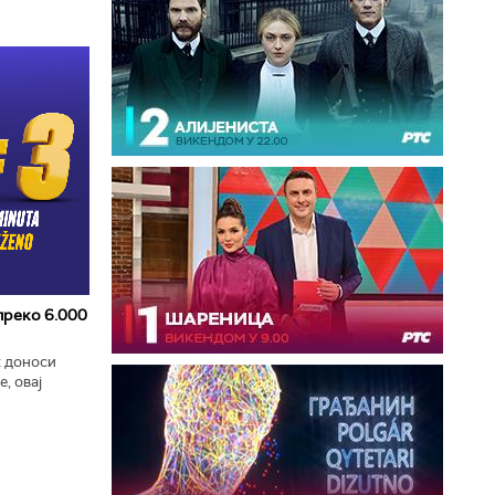
 преко 6.000
к доноси
, овај
zart
ла...