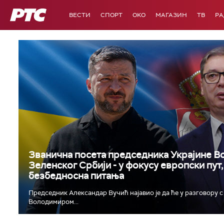
РТС
ВЕСТИ
СПОРТ
OKO
МАГАЗИН
ТВ
Р
Званична посета председника Украјине 
Зеленског Србији - у фокусу европски пут
безбедносна питања
Председник Александар Вучић најавио је да ће у разговору 
Володимиром...