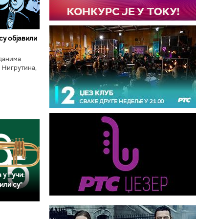
 су објавили
нданима
 Нигрутина,
тића, Николе
 у Гучи:
или су"