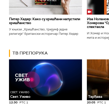
Питер Хедер: Како су хришћани напустили
Иза Ноланови
хришћанство
Хомерова "Од
спектакла
У књизи „Хришћанство, тријумф једне
И Хомер и Нол
религије“ британски историчар Питер Хедер
мита и историј
описује трансформацију хришћанства од
духу свог врем
блискоисточног култа до масовне религије...
филм који је по
ТВ ПРЕПОРУКА
СВЕТ. УЖИВО
Свет. Уживо
Тврђава
12:30
РТС 1
20:05
РТС 1