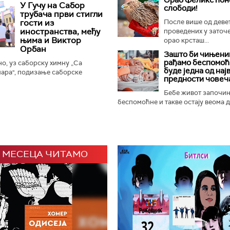
остору Доњег града Београдске
У Гучу на Сабор
слободи!
иру европске...
трубача први стигли
гости из
После више од деве
иностранства, међу
проведених у заточ
њима и Виктор
орао крсташ...
Орбан
Зашто би чињениц
рађамо беспомоћ
, уз саборску химну „Са
буде једна од нај
ара", подизање саборске
предности човеч
ање прангија крај Споменика
и је отворен 65. Драгачевски...
Бебе живот започи
беспомоћне и такве остају веома ду
 МЕСЕЦА ЧИТАМО