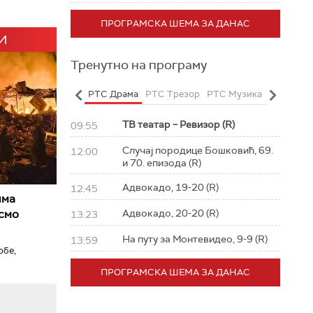
ПРОГРАМСКА ШЕМА ЗА ДАНАС
И
Тренутно на програму
о
РТС Полетарац
РТС Драма
РТС Трезор
РТС Музика
РТС Жив
ТВ театар – Ревизор (R)
09:55
Случај породице Бошковић, 69.
12:00
и 70. епизода (R)
Адвокадо, 19-20 (R)
12:45
има
 смо
Адвокадо, 20-20 (R)
13:23
На путу за Монтевидео, 9-9 (R)
13:59
обе,
ПРОГРАМСКА ШЕМА ЗА ДАНАС