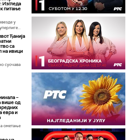
: Изгледа
ек питање
везде у
уперлиге...
вот Ђанија
ватни
тво са
л на ивици
о суочава
минала –
а више од
вредних
 евра и
а
за ометање
ово на