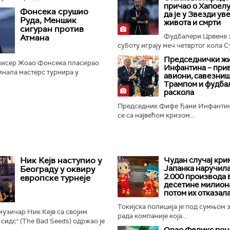
причао о Хапоелу
ану Влаховићу на било којој
Фонсека срушио
да је у Звезди ув
де донео о наставку...
Руда, Меншик
живота и смрти
сигуран против
Фудбалери Црвене з
Атмана
суботу играју меч четвртог кола С
Председнички жи
нисер Жоао Фонсека пласирао
Инфантина – при
инала мастерс турнира у
авиони, савезниш
што је данас у трећем колу
Трампом и фудба
ежанина Каспера Руда
раскола
Председник Фифе Ђани Инфантин
се са највећом кризом...
Ник Кејв наступио у
Чудан случај кри
Јапанка наручил
Београду у оквиру
2.000 производа 
европске турнеје
десетине милиона
потом их отказал
Токијска полиција је под сумњом 
музичар Ник Кејв са својим
рада компаније која...
 сидс" (The Bad Seeds) одржао је
Орао Феликс пон