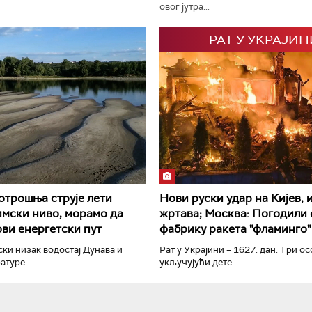
овог јутра...
РАТ У УКРАЈИН
РТС Класика
РТС Кол
трошња струје лети
Нови руски удар на Кијев, 
имски ниво, морамо да
жртава; Москва: Погодили
ви енергетски пут
фабрику ракета "фламинго"
ски низак водостај Дунава и
Рат у Украјини – 1627. дан. Три ос
туре...
укључујући дете...