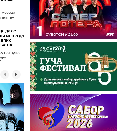
т месеци
еништву,
а да се
ни могла да
већих
анства
њу потпуно
го...