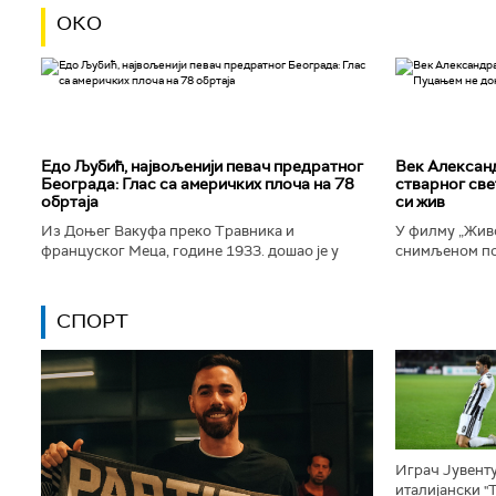
ОКО
Едо Љубић, највољенији певач предратног
Век Алексан
Београда: Глас са америчких плоча на 78
стварног све
обртаја
си жив
Из Доњег Вакуфа преко Травника и
У филму „Живо
француског Меца, године 1933. дошао је у
снимљеном по
Београд и убрзо постао велика престоничка
Александра Т
музичка звезда. Певао је у најбољим...
којег игра Дра
СПОРТ
Играч Јувенту
италијански "