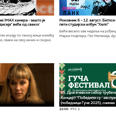
х IMAX камера - зашто је
Роковник 6 – 12. август: Битлси
исеја" већа од сваког
пети студијски албум ”Хелп”
Биће весело ове недеље на рође
ан играју по танкој жици између
Марка Нофлера, Пет Метинија, Ајс
е, сваки на свој начин и сходно
Брус Дикинсона, Ејџа, Марка Нас
ена. Овај други је направио
Вранковића и Јана Андерсона...
сле...
65. Драгачевски сабор трубача
Концерт "Победили су - заслуж
(победници Гуче 2025), снимак
22:00
РТС 2