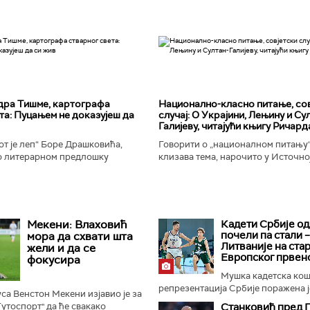
дра Тишме, картографа
Национално-класнo питање, со
та: Пуцањем не доказујеш да
случај: О Украјини, Лењину и Су
Галијеву, читајући књигу Ричард
т је леп“ Боре Драшковића,
Говорити о „националном питању“ 
 литерарном предлошку
клизава тема, нарочито у Источно
ишме, окорели криминалац Гара,
Ипак, нисам могао да одолим иск
ган Николић, каже...
вратим књизи Ричарда...
Мекени: Влаховић
Кадети Србије о
почели па стали –
мора да схвати шта
Литваније на ста
жели и да се
Европског првен
фокусира
Мушка кадетска ко
репрезентација Србије поражена је
са Венстон Мекени изјавио је за
Тутоспорт" да ће свакако
Станковић пред 