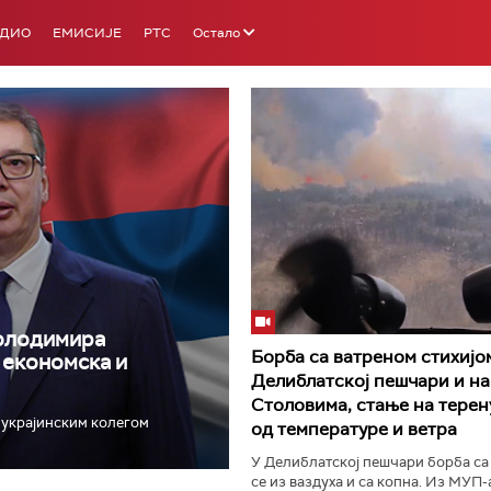
АДИО
ЕМИСИЈЕ
РТС
Остало
РТС 3
РТС С
Володимира
Борба са ватреном стихијо
, економска и
Делиблатској пешчари и на
Столовима, стање на терен
с украјинским колегом
од температуре и ветра
У Делиблатској пешчари борба са
се из ваздуха и са копна. Из МУП-а