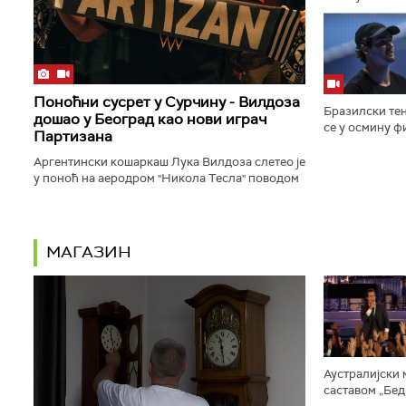
честитати Душ
одлуци коју бу
Поноћни сусрет у Сурчину - Вилдоза
Бразилски те
дошао у Београд као нови играч
се у осмину ф
Партизана
Монтреалу, по
победио Норв
Аргентински кошаркаш Лука Вилдоза слетео је
резултатом...
у поноћ на аеродром "Никола Тесла" поводом
званичног потписа за Партизан...
МАГАЗИН
Аустралијски 
саставом „Бед