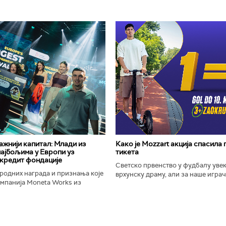
важнији капитал: Млади из
Како је Mozzart акција спасила
најбољима у Европи уз
тикета
кредит фондације
Светско првенство у фудбалу уве
родних награда и признања које
врхунску драму, али за наше играче
омпанија Moneta Works из
шампионат остаће упамћен по Moz
е "Милева Марић Ајнштајн" из
промоцији која је потпуно промени
ојила на највећем...