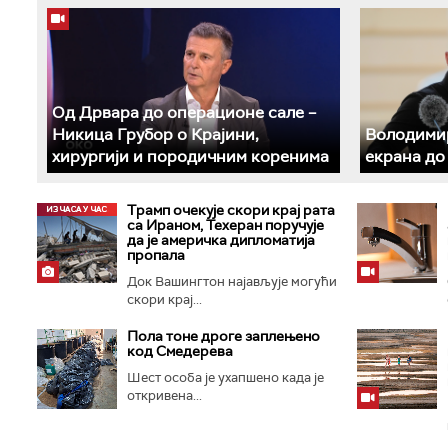
Од Дрвара до операционе сале –
Никица Грубор о Крајини,
Володимир
хирургији и породичним коренима
екрана до
Трамп очекује скори крај рата
са Ираном, Техеран поручује
да је америчка дипломатија
пропала
Док Вашингтон најављује могући
скори крај...
Пола тоне дроге заплењено
код Смедерева
Шест особа је ухапшено када је
откривена...