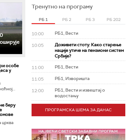
Тренутно на програму
РБ 1
РБ 2
РБ 3
РБ 202
РБ1, Вести
10:00
0
роширује
Доживети стоту: Како старење
10:05
нације утиче на пензиони систем
Србије?
ри особе
РБ1, Вести
11:00
еса у
РБ1, Изворишта
11:05
и
оћној...
РБ1, Вести и извештај о
12:00
водостању
не беру
е
ПРОГРАМСКА ШЕМА ЗА ДАНАС
домове
 црква