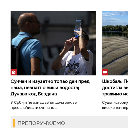
Сунчан и изузетно топао дан пред
Шкобаљ: По
нама, незнатно виши водостај
достигла з
Дунава код Бездана
тражимо но
У Србији ће изнад већег дела земље
Суша, историј
преовлађивати сунчано...
високе темпера
ПРЕПОРУЧУЈЕМО