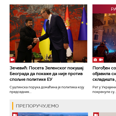
Р
Зечевић: Посета Зеленског покушај
Погођен со
Београда да покаже да није против
објавила с
спољне политике ЕУ
складишта
Суштинска порука домаћина је политика коју
Рат у Украјини
председник...
покренуле су..
ПРЕПОРУЧУЈЕМО