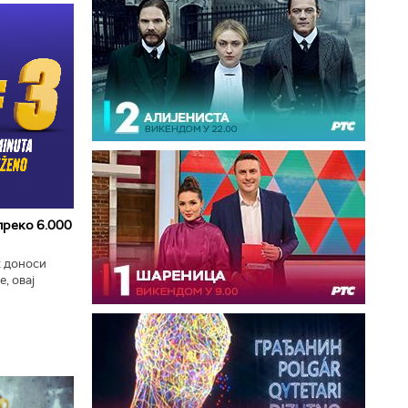
 преко 6.000
к доноси
, овај
zart
ла...