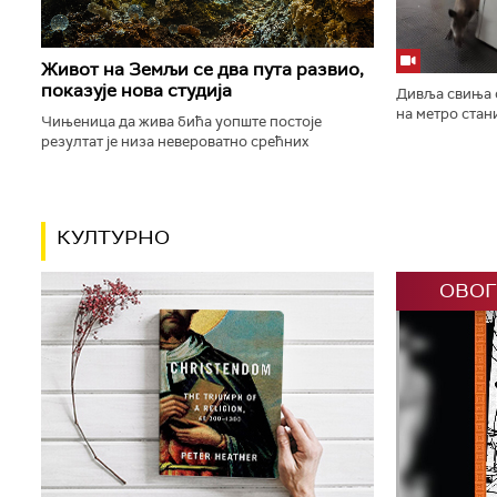
Живот на Земљи се два пута развио,
показује нова студија
Дивља свиња с
на метро стан
Чињеница да жива бића уопште постоје
једноипочасов
резултат је низа невероватно срећних
одлучено је д
околности које се протежу више од четири
милијарде година уназад. Једна од највећих...
КУЛТУРНО
ОВОГ