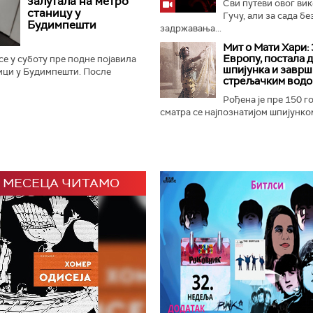
залутала на метро
Сви путеви овог вик
станицу у
Гучу, али за сада бе
Будимпешти
задржавања...
Мит о Мати Хари: 
Европу, постала 
е у суботу пре подне појавила
шпијунка и заврш
ици у Будимпешти. После
стрељачким вод
ног застоја на линији М2,
а се дивља животиња...
Рођена је пре 150 г
сматра се најпознатијом шпијунком
 МЕСЕЦА ЧИТАМО