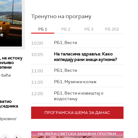
Тренутно на програму
и
РБ 1
РБ 2
РБ 3
РБ 202
је
РБ1, Вести
10:00
На таласима здравља: Како
10:05
 на истоку
изгледају рани знаци аутизма?
енљиво
тепени
РБ1, Вести
11:00
е биће
РБ1, Музички колаж
11:05
РБ1, Вести и извештај о
12:00
водостању
ватио
дседника
ПРОГРАМСКА ШЕМА ЗА ДАНАС
Врховног