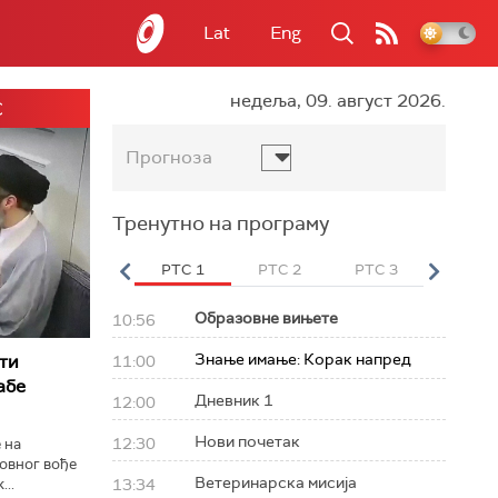
Lat
Eng
недеља, 09. август 2026.
С
Прогноза
Тренутно на програму
вет
РТС HD
РТС 1
РТС 2
РТС 3
РТС Св
Образовне вињете
10:56
Знање имање: Корак напред
ти
11:00
абe
Дневник 1
12:00
Нови почетак
12:30
 на
овног вође
Ветеринарска мисија
..
13:34