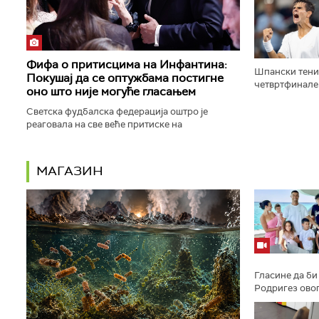
тенисерку све
Фифа о притисцима на Инфантина:
Шпански тени
Покушај да се оптужбама постигне
четвртфинале 
оно што није могуће гласањем
у осмини фина
Лехечку са 6:3, 
Светска фудбалска федерација оштро је
реаговала на све веће притиске на
председника Ђанија Инфантина, оцењујући да
постоји "координисано и континуирано...
МАГАЗИН
Гласине да би
Родригез овог
Мадеири поно
њихову готово 