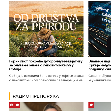
Горки лист покреће дугорочну иницијативу
Знање је нај
за очување знања о лековитом биљу у
Србије међу 
Србији
подршку Уни
Србија је вековима била земља у којој се знање
Седам међуна
о лековитом биљу преносило са генерације на
је ученичка к
генерацију. Људи су познавали биљке које
Техничке школ
расту око њих, знали...
Новог Сада осв
РАДИО ПРЕПОРУКА