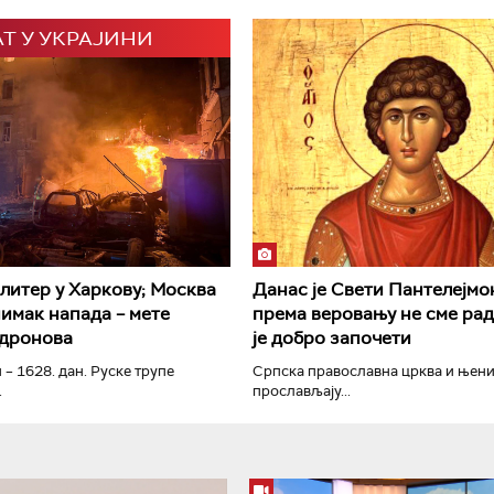
АТ У УКРАЈИНИ
РТС Класика
РТС Кол
литер у Харкову; Москва
Данас је Свети Пантелејмон
нимак напада – мете
према веровању не сме рад
 дронова
је добро започети
 – 1628. дан. Руске трупе
Српска православна црква и њен
.
прослављају...