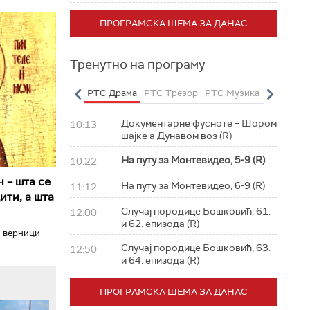
ПРОГРАМСКА ШЕМА ЗА ДАНАС
Тренутно на програму
о
РТС Полетарац
РТС Драма
РТС Трезор
РТС Музика
РТС Жив
Документарне фусноте – Шором
10:13
шајке а Дунавом воз (R)
На путу за Монтевидео, 5-9 (R)
10:22
 – шта се
На путу за Монтевидео, 6-9 (R)
11:12
ити, а шта
Случај породице Бошковић, 61.
12:00
и 62. епизода (R)
и верници
Случај породице Бошковић, 63.
12:50
и 64. епизода (R)
ПРОГРАМСКА ШЕМА ЗА ДАНАС