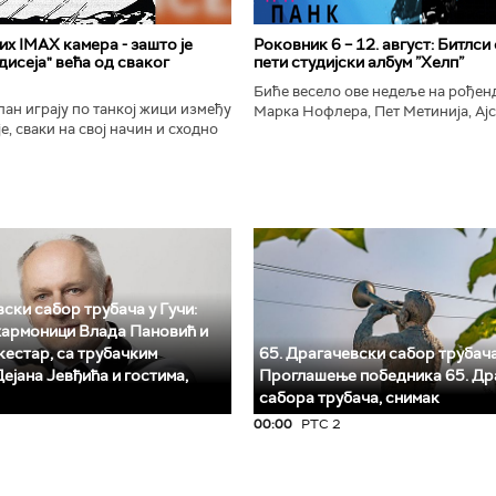
х IMAX камера - зашто је
Роковник 6 – 12. август: Битлси
исеја" већа од сваког
пети студијски албум ”Хелп”
Биће весело ове недеље на рође
ан играју по танкој жици између
Марка Нофлера, Пет Метинија, Ајс
е, сваки на свој начин и сходно
Брус Дикинсона, Ејџа, Марка Нас
ена. Овај други је направио
Вранковића и Јана Андерсона...
сле...
ски сабор трубача у Гучи:
хармоници Влада Пановић и
естар, са трубачким
65. Драгачевски сабор трубача
ејана Јевђића и гостима,
Проглашење победника 65. Др
сабора трубача, снимак
00:00
РТС 2