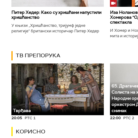
Питер Хедер: Како су хришћани напустили
Иза Ноланови
хришћанство
Хомерова "Од
спектакла
У књизи „Хришћанство, тријумф једне
И Хомер и Нол
религије“ британски историчар Питер Хедер
мита и историј
описује трансформацију хришћанства од
духу свог врем
блискоисточног култа до масовне религије...
филм који је по
ТВ ПРЕПОРУКА
65. Драгачев
Солиста на 
Народни орк
оркестром Д
Тврђава
снимак
20:05
РТС 1
22:00
РТС 2
КОРИСНО