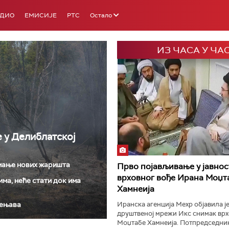
АДИО
ЕМИСИЈЕ
РТС
Остало
ИЗ ЧАСА У ЧА
РТС 3
РТС С
е у Делиблатској
 мање нових жаришта
Прво појављивање у јавнос
врховног вође Ирана Моџт
ма, неће стати док има
Хамнеија
јењава
Иранска агенција Мехр објавила је
друштвеној мрежи Икс снимак врх
Моџтабе Хамнеија. Потпредседник.