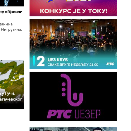
 су објавили
нданима
 Нигрутина,
тића, Николе
 у Гучи:
агачевског