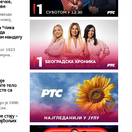
речке,
ове
звезде
овој...
 "Чика
еда
ом мандату
ог 1923
муна...
је
ате тело
сте са
о је 1996.
ке...
е стају –
ајбољих