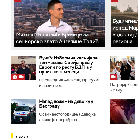
Будимпешт
испод Мар
Милош Марковић: Време је за
водостај 
сениорско злато Ангелине Топић
региона
Вучић: Избори најкасније за
три месеца, Србија прва у
Европи по расту БДП-а у
првих шест месеци
Председник Александар Вучић
Патријарх срп
изјавио је да...
Храму...
Напад ножем на девојку у
Београду
Осамнаестогодишња девојка
лакше је повређена...
ОКО