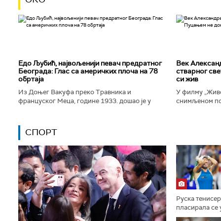
Едо Љубић, највољенији певач предратног
Век Алексан
Београда: Глас са америчких плоча на 78
стварног све
обртаја
си жив
Из Доњег Вакуфа преко Травника и
У филму „Живо
француског Меца, године 1933. дошао је у
снимљеном по
Београд и убрзо постао велика престоничка
Александра Т
музичка звезда. Певао је у најбољим...
којег игра Дра
СПОРТ
Руска тенисе
пласирала се 
Торонту, пошто