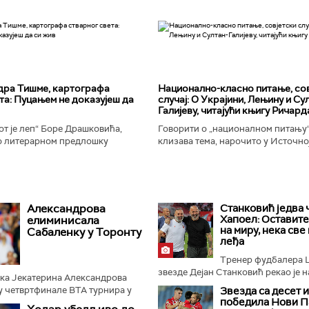
дра Тишме, картографа
Национално-класнo питање, со
та: Пуцањем не доказујеш да
случај: О Украјини, Лењину и Су
Галијеву, читајући књигу Ричард
т је леп“ Боре Драшковића,
Говорити о „националном питању“ 
 литерарном предлошку
клизава тема, нарочито у Источно
ишме, окорели криминалац Гара,
Ипак, нисам могао да одолим иск
ган Николић, каже...
вратим књизи Ричарда...
Александрова
Станковић једва 
Хапоел: Оставите
елиминисала
на миру, нека све
Сабаленку у Торонту
леђа
Тренер фудбалера 
звезде Дејан Станковић рекао је на
рка Јекатерина Александрова
у четвртфинале ВТА турнира у
Звезда са десет 
победила Нови П
 је у три сета савладала прву