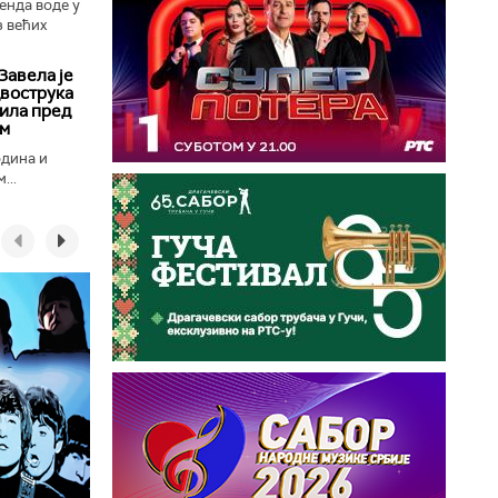
енда воде у
з већих
Завела је
двострука
ила пред
ом
одина и
...