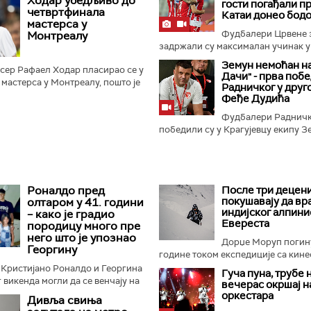
Ходар убедљиво до
гости погађали п
та Арину Сабаленку...
четвртфинала
Катаи донео бод
мастерса у
Фудбалери Црвене 
Монтреалу
задржали су максималан учинак у н
Земун немоћан на
сер Рафаел Ходар пласирао се у
Дачи" - прва поб
мастерса у Монтреалу, пошто је
Радничког у друг
ла савладао Чеха Јиржија
Феђе Дудића
6:3...
Фудбалери Радничк
победили су у Крагујевцу екипу Зе
Роналдо пред
После три децени
покушавају да вр
олтаром у 41. години
индијског алпини
– како је градио
Евереста
породицу много пре
него што је упознао
Дорџе Моруп погину
Георгину
године током експедиције са кинес
 Кристијано Роналдо и Георгина
Гуча пуна, трубе н
 викенда могли да се венчају на
вечерас окршај н
во су у средиште пажње ставиле
оркестара
Дивља свиња
деценију...