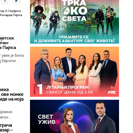
вјетски
лтан-
а Пајпса
увек је била
ј Европи.
ушењу да се
чека
 ове момке
 иде на моја
Црвене
кон...
играча
азар –