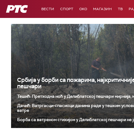
РТС
ВЕСТИ
СПОРТ
OKO
МАГАЗИН
ТВ
Р
Србија у борби са пожарима, најкритичниј
пешчари
Тешић: Претходна ноћ у Делиблатској пешчари мирнија,
Дачић: Ватргасци-спасиоци данима раде у тешким услови
ватре
Борба са ватреном стихијом у Делиблатској пешчари не 