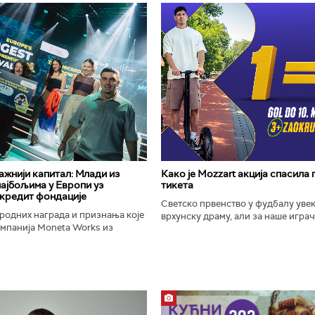
важнији капитал: Млади из
Како је Mozzart акција спасила
најбољима у Европи уз
тикета
кредит фондације
Светско првенство у фудбалу уве
родних награда и признања које
врхунску драму, али за наше играче
омпанија Moneta Works из
шампионат остаће упамћен по Moz
е "Милева Марић Ајнштајн" из
промоцији која је потпуно промени
ојила на највећем...