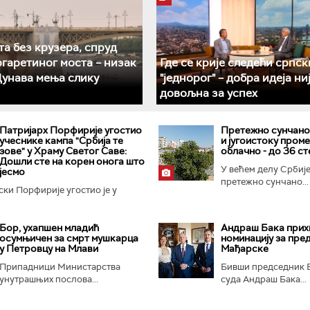
а без крузера, спруд
гаретиног моста – низак
Где се крије следећи српск
Дунава мења слику
"једнорог" – добра идеја ни
довољна за успех
Патријарх Порфирије угостио
Претежно сунчано,
учеснике кампа "Србија те
и југоистоку пром
зове" у Храму Светог Саве:
облачно - до 36 с
Дошли сте на корен онога што
У већем делу Србиј
јесмо
претежно сунчано...
ски Порфирије угостио је у
Бор, ухапшен младић
Андраш Бака прих
осумњичен за смрт мушкарца
номинацију за пре
у Петровцу на Млави
Мађарске
Припадници Министарства
Бивши председник 
унутрашњих послова...
суда Андраш Бака...