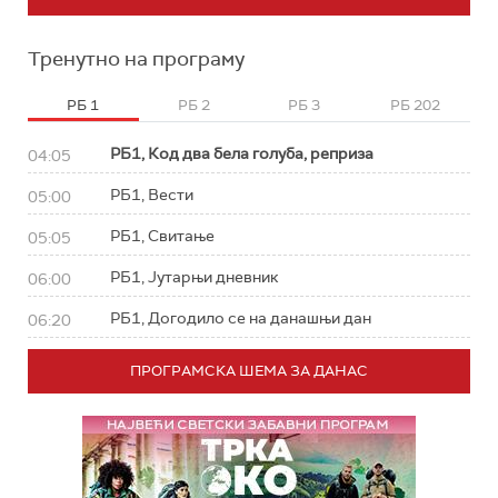
Тренутно на програму
РБ 1
РБ 2
РБ 3
РБ 202
РБ1, Код два бела голуба, реприза
04:05
РБ1, Вести
05:00
РБ1, Свитање
05:05
РБ1, Јутарњи дневник
06:00
РБ1, Догодило се на данашњи дан
06:20
ПРОГРАМСКА ШЕМА ЗА ДАНАС