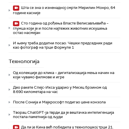
Шта се зна о изненадној смрти Мерилин Монро, 64
године касније
Сто година од рођења Власте Велисављевића –
глумца који је и после најтежих животних искушења
остао насмејан
И њему треба додатни посао: Чешки председник ради
као фотограф на трци Формуле 1
Технологијa
Од колекције до клика – дигитализација мења начин на
који чувамо филмове и игре
Део ракете Спејс-Икса ударио у Месец брзином од
8.690 километара на час
После Сонија и Мајкрософт подигао цене конзола
Творац ChatGPT-ја тврди да је вештачка интелигенција
постала паметнија од људи
Да ли је Кина већ победила у технолошкој трци 21.