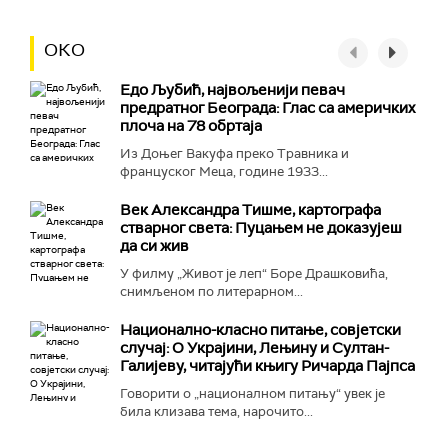
ОКО
Едо Љубић, највољенији певач
предратног Београда: Глас са америчких
плоча на 78 обртаја
Из Доњег Вакуфа преко Травника и
француског Меца, године 1933...
Век Александра Тишме, картографа
стварног света: Пуцањем не доказујеш
да си жив
У филму „Живот је леп“ Боре Драшковића,
снимљеном по литерарном...
Национално-класнo питање, совјетски
случај: О Украјини, Лењину и Султан-
Галијеву, читајући књигу Ричарда Пајпса
Говорити о „националном питању“ увек је
била клизава тема, нарочито...