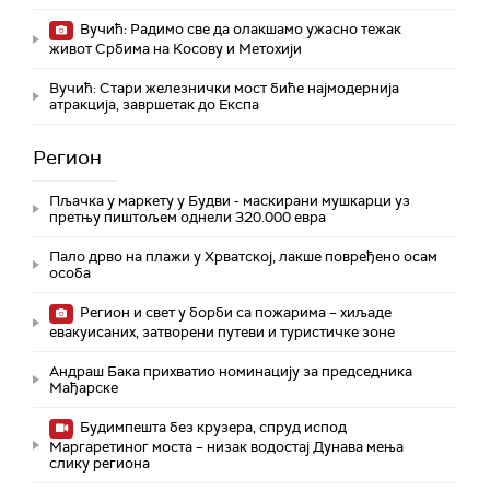
Вучић: Радимо све да олакшамо ужасно тежак
живот Србима на Косову и Метохији
Вучић: Стари железнички мост биће најмодернија
атракција, завршетак до Експа
Регион
Пљачка у маркету у Будви - маскирани мушкарци уз
претњу пиштољем однели 320.000 евра
Пало дрво на плажи у Хрватској, лакше повређено осам
особа
Регион и свет у борби са пожарима – хиљаде
евакуисаних, затворени путеви и туристичке зоне
Андраш Бака прихватио номинацију за председника
Мађарске
Будимпешта без крузера, спруд испод
Маргаретиног моста – низак водостај Дунава мења
слику региона