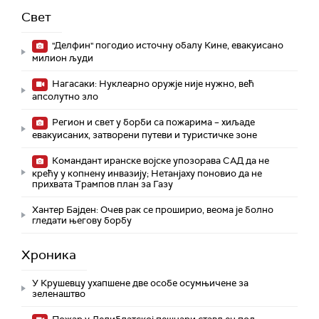
Свет
"Делфин" погодио источну обалу Кине, евакуисано
милион људи
Нагасаки: Нуклеарно оружје није нужно, већ
апсолутно зло
Регион и свет у борби са пожарима – хиљаде
евакуисаних, затворени путеви и туристичке зоне
Командант иранске војске упозорава САД да не
крећу у копнену инвазију; Нетанјаху поновио да не
прихвата Трампов план за Газу
Хантер Бајден: Очев рак се проширио, веома је болно
гледати његову борбу
Хроника
У Крушевцу ухапшене две особе осумњичене за
зеленаштво