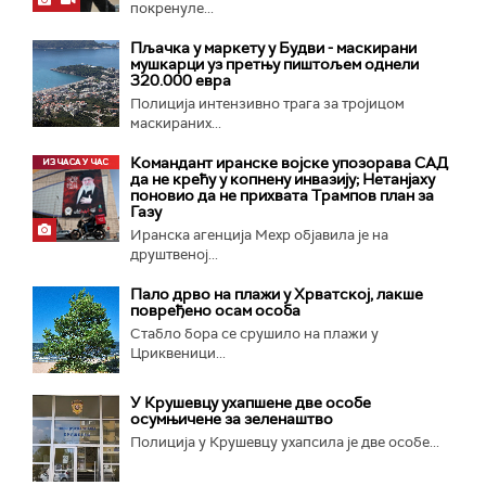
покренуле...
Пљачка у маркету у Будви - маскирани
мушкарци уз претњу пиштољем однели
320.000 евра
Полиција интензивно трага за тројицом
маскираних...
Командант иранске војске упозорава САД
да не крећу у копнену инвазију; Нетанјаху
поновио да не прихвата Трампов план за
Газу
Иранска агенција Мехр објавила је на
друштвеној...
Пало дрво на плажи у Хрватској, лакше
повређено осам особа
Стабло бора се срушило на плажи у
Цриквеници...
У Крушевцу ухапшене две особе
осумњичене за зеленаштво
Полиција у Крушевцу ухапсила је две особе...