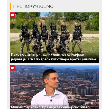
ПРЕПОРУЧУЈЕМО
Како постати припадник елитне полицијске
јединице - СAJ по трећи пут отвара врата цивилима
Милош Марковић: Време је за сениорско злато