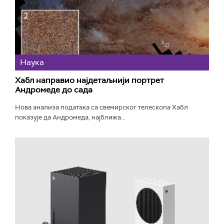
Наука
Хабл направио најдетаљнији портрет
Андромеде до сада
Нова анализа података са свемирског телескопа Хабл
показује да Андромеда, најближа...