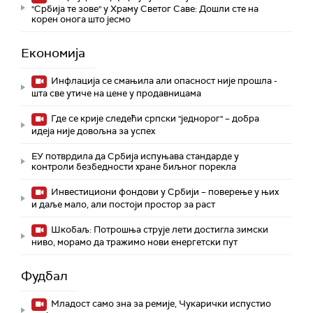
"Србија те зове" у Храму Светог Саве: Дошли сте на
корен онога што јесмо
Економија
Инфлација се смањила али опасност није прошла -
шта све утиче на цене у продавницама
Где се крије следећи српски "једнорог" – добра
идеја није довољна за успех
ЕУ потврдила да Србија испуњава стандарде у
контроли безбедности хране биљног порекла
Инвестициони фондови у Србији – поверење у њих
и даље мало, али постоји простор за раст
Шкобаљ: Потрошња струје лети достигла зимски
ниво, морамо да тражимо нови енергетски пут
Фудбал
Младост само зна за ремије, Чукарички испустио