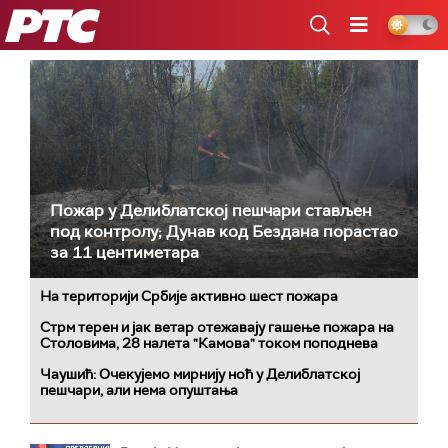
РТС
Пожар у Делиблатској пешчари стављен
под контролу; Дунав код Бездана порастао
за 11 центиметара
На територији Србије активно шест пожара
Стрм терен и јак ветар отежавају гашење пожара на
Столовима, 28 налета "Камова" током поподнева
Чаушић: Oчекујемо мирнију ноћ у Делиблатској
пешчари, али нема опуштања