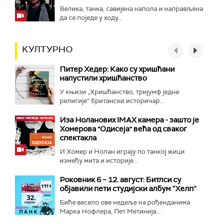
Велика, танка, савијена напола и направљена
да се поједе у ходу...
КУЛТУРНО
Питер Хедер: Како су хришћани
напустили хришћанство
У књизи „Хришћанство, тријумф једне
религије“ британски историчар...
Иза Ноланових IMAX камера - зашто је
Хомерова "Одисеја" већа од сваког
спектакла
И Хомер и Нолан играју по танкој жици
између мита и историје...
Роковник 6 – 12. август: Битлси су
објавили пети студијски албум ”Хелп”
Биће весело ове недеље на рођенданима
Марка Нофлера, Пет Метинија...