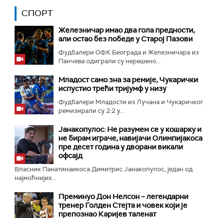
СПОРТ
Железничар имао два гола предности,
али остао без победе у Старој Пазови
Фудбалери ОФК Београда и Железничара из
Панчева одиграли су нерешено...
Младост само зна за ремије, Чукарички
испустио трећи тријумф у низу
Фудбалери Младости из Лучана и Чукаричког
ремизирали су 2:2 у...
Јанакопулос: Не разумем се у кошарку и
не бирам играче, навијачи Олимпијакоса
пре десет година у дворани викали
офсајд
Власник Панатинаикоса Димитрис Јанакопулос, један од
најмоћнијих...
Преминуо Дон Нелсон – легендарни
тренер Голден Стејта и човек који је
препознао Каријев таленат