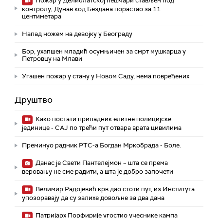
Пожар у Делиблатској пешчари стављен под
контролу; Дунав код Бездана порастао за 11
центиметара
Напад ножем на девојку у Београду
Бор, ухапшен младић осумњичен за смрт мушкарца у
Петровцу на Млави
Угашен пожар у стану у Новом Саду, нема повређених
Друштво
Како постати припадник елитне полицијске
јединице - СAJ по трећи пут отвара врата цивилима
Преминуо радник РТС-а Богдан Мркобрада - Боле.
Данас је Свети Пантелејмон – шта се према
веровању не сме радити, а шта је добро започети
Велимир Радојевић крв дао стоти пут, из Института
упозоравају да су залихе довољне за два дана
Патријарх Порфирије угостио учеснике кампа