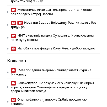
трећи тријумф у низу
Железничар имао два гола предности, али остао
без победе у Старој Пазови
Нова три бода за Војводину, Радник и даље без
тријумфа
ИМТ више није на врху Суперлиге, Мачва славила
први пут у сезони
Чалоба на позајмици у Кому, Челси добро зарадио
Кошарка
Мега победили амерички Универзитет Обурн на
Миконосу
Јанакопулос: Не разумем се у кошарку и не бирам
играче, навијачи Олимпијакоса пре десет година у
дворани викали офсајд
Опет та Финска - јуниорке Србије прошле као
сениори