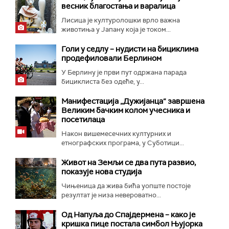
весник благостања и варалица
Лисица је културолошки врло важна
животиња у Јапану која је током...
Голи у седлу – нудисти на бициклима
продефиловали Берлином
У Берлину је први пут одржана парада
бициклиста без одеће, у...
Манифестација „Дужијанца“ завршена
Великим бачким колом учесника и
посетилаца
Након вишемесечних културних и
етнографских програма, у Суботици...
Живот на Земљи се два пута развио,
показује нова студија
Чињеница да жива бића уопште постоје
резултат је низа невероватно...
Од Напуља до Спајдермена – како је
кришка пице постала симбол Њујорка