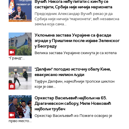
Вучић: Никога нећу питати с ким ћу се
састајати, Србија није ничија марионета
Председник Александар Вучић рекао је да
Србија није ничија "марионета", већ независна
земља која сама...
Уклоњена застава Украјине са фасаде
зграде у Приштини после изјаве Зеленског
у Београду
Велика заставa Украјине скинута је са хотела
"Гранд"...
"Делфин" погодио источну обалу Кине,
евакуисано милион људи
Тајфун Делфин, најмоћнији тропски циклон
који је ове...
Оркестар Васиљевић најбољи на 65.
Драгачевском сабору, Миле Новковић
најбољи трубач
Оркестар Васиљевић из Пожеге освојио је
прво место...