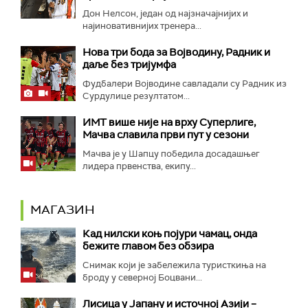
Дон Нелсон, један од најзначајнијих и
најиновативнијих тренера...
Нова три бода за Војводину, Радник и
даље без тријумфа
Фудбалери Војводине савладали су Радник из
Сурдулице резултатом...
ИМТ више није на врху Суперлиге,
Мачва славила први пут у сезони
Мачва је у Шапцу победила досадашњег
лидера првенства, екипу...
МАГАЗИН
Кад нилски коњ појури чамац, онда
бежите главом без обзира
Снимак који је забележила туристкиња на
броду у северној Боцвани...
Лисица у Јапану и источној Азији –