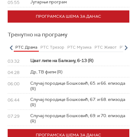
Јутарњи програм
05:55
ПРОГРАМСКА ШЕМА ЗА ДАНАС
Тренутно на програму
етарац
РТС Драма
РТС Трезор
РТС Музика
РТС Живот
РТС Кла
Цват липе на Балкану, 6-13 (R)
03:32
Др, ТВ филм (R)
04:28
Случај породице Бошковић, 65. и 66. епизода
06:00
(R)
Случај породице Бошковић, 67. и 68. епизода
06:44
(R)
Случај породице Бошковић, 69. и 70. епизода
07:29
(R)
ПРОГРАМСКА ШЕМА ЗА ДАНАС