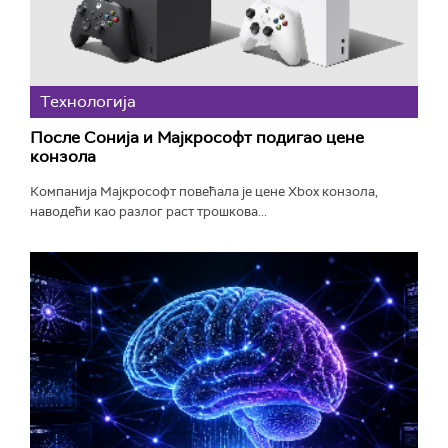
Технологијa
После Сонија и Мајкрософт подигао цене
конзола
Компанија Мајкрософт повећала је цене Xbox конзола,
наводећи као разлог раст трошкова...