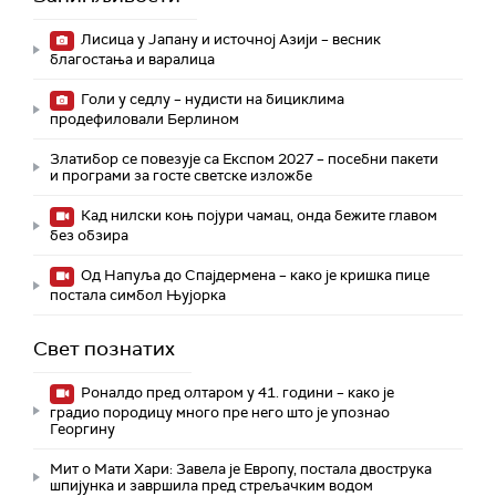
Лисица у Јапану и источној Азији – весник
благостања и варалица
Голи у седлу – нудисти на бициклима
продефиловали Берлином
Златибор се повезује са Експом 2027 – посебни пакети
и програми за госте светске изложбе
Кад нилски коњ појури чамац, онда бежите главом
без обзира
Од Напуља до Спајдермена – како је кришка пице
постала симбол Њујорка
Свет познатих
Роналдо пред олтаром у 41. години – како је
градио породицу много пре него што је упознао
Георгину
Мит о Мати Хари: Завела је Европу, постала двострука
шпијунка и завршила пред стрељачким водом