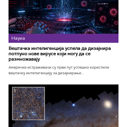
Наука
Вештачка интелигенција успела да дизајнира
потпуно нове вирусе који могу да се
размножавају
Амерички истраживачи су први пут успешно користили
вештачку интелигенцију за дизајнирање...