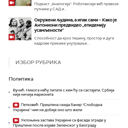
Подкаст „Аналогија“: Роботаксији већ превозе
путнике у САД и...
Окружени људима, а ипак сами – Како је
Антониони предвидео „епидемију
усамљености“
Способност да кроз тишину, простор и дуге
кадрове прикаже унутрашње...
ИЗБОР РУБРИКА
Политика
Вучић: Никога нећу питати с ким ћу се састајати, Србија
није ничија марионета
Петковић: Приштина скида банер "Слободна
Украјина“ чим не добије оно што жели
Уклоњена застава Украјине са фасаде зграде у
Приштини после изјаве Зеленског у Београду