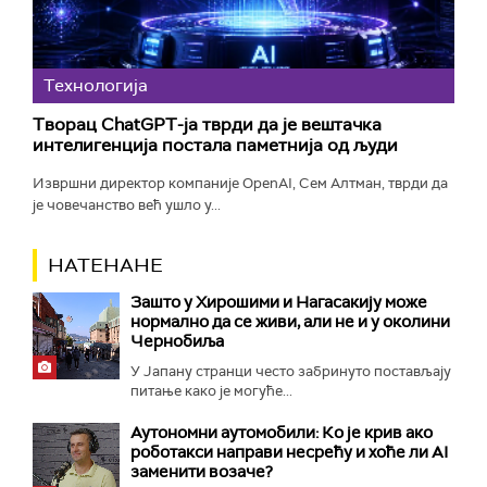
Технологијa
Творац ChatGPT-ја тврди да је вештачка
интелигенција постала паметнија од људи
Извршни директор компаније OpenAI, Сем Алтман, тврди да
је човечанство већ ушло у...
НАТЕНАНЕ
Зашто у Хирошими и Нагасакију може
нормално да се живи, али не и у околини
Чернобиља
У Јапану странци често забринуто постављају
питање како је могуће...
Аутономни аутомобили: Ко је крив ако
роботакси направи несрећу и хоће ли AI
заменити возаче?