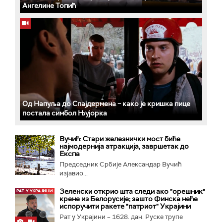
Ангелине Топић
Од Напуља до Спајдермена – како је кришка пице
постала симбол Њујорка
Вучић: Стари железнички мост биће
најмодернија атракција, завршетак до
Експа
Председник Србије Александар Вучић
изјавио...
Зеленски открио шта следи ако "орешник"
крене из Белорусије; зашто Финска неће
испоручити ракете "патриот" Украјини
Рат у Украјини – 1628. дан. Руске трупе