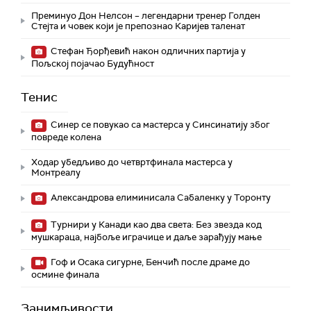
Преминуо Дон Нелсон – легендарни тренер Голден
Стејта и човек који је препознао Каријев таленат
Стефан Ђорђевић након одличних партија у
Пољској појачао Будућност
Тенис
Синер се повукао са мастерса у Синсинатију због
повреде колена
Ходар убедљиво до четвртфинала мастерса у
Монтреалу
Александрова елиминисала Сабаленку у Торонту
Турнири у Канади као два света: Без звезда код
мушкараца, најбоље играчице и даље зарађују мање
Гоф и Осака сигурне, Бенчић после драме до
осмине финала
Занимљивости