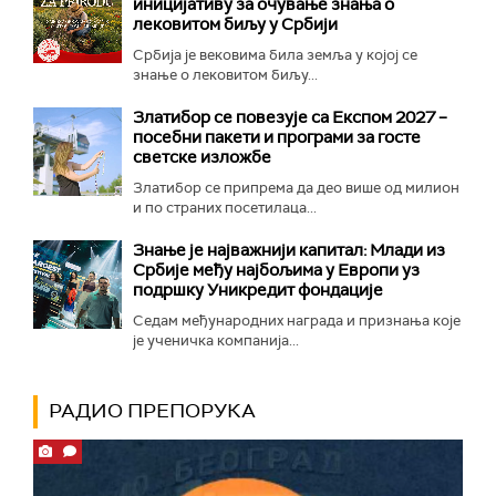
иницијативу за очување знања о
лековитом биљу у Србији
Србија је вековима била земља у којој се
знање о лековитом биљу...
Златибор се повезује са Експом 2027 –
посебни пакети и програми за госте
светске изложбе
Златибор се припрема да део више од милион
и по страних посетилаца...
Знање је најважнији капитал: Млади из
Србије међу најбољима у Европи уз
подршку Уникредит фондације
Седам међународних награда и признања које
је ученичка компанија...
РАДИО ПРЕПОРУКА