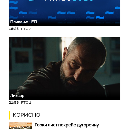
Пливање - ЕП
18:25
РТС 2
Лихвар
21:53
РТС 1
КОРИСНО
Горки лист покреће дугорочну