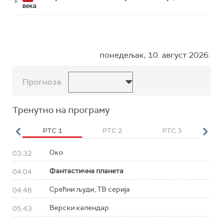
века
понедељак, 10. август 2026.
Прогноза
Тренутно на програму
HD
РТС 1
РТС 2
РТС 3
Р
Око
03:32
Фантастична планета
04:04
Срећни људи, ТВ серија
04:48
Верски календар
05:43